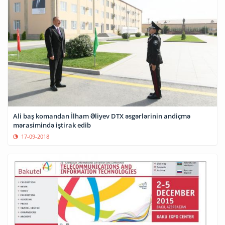
Ali baş komandan İlham Əliyev DTX əsgərlərinin andiçmə
mərasimində iştirak edib
17-09-2018