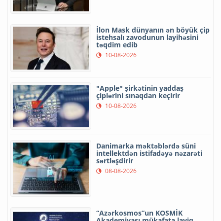
İlon Mask dünyanın ən böyük çip
istehsalı zavodunun layihəsini
təqdim edib
10-08-2026
"Apple" şirkətinin yaddaş
çiplərini sınaqdan keçirir
10-08-2026
Danimarka məktəblərdə süni
intellektdən istifadəyə nəzarəti
sərtləşdirir
08-08-2026
“Azərkosmos”un KOSMİK
Akademiyası mükafata layiq