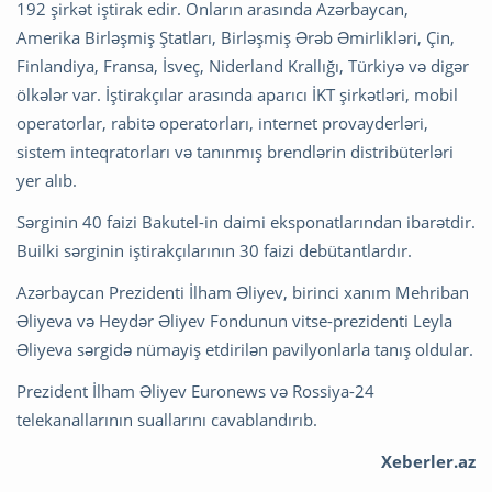
192 şirkət iştirak edir. Onların arasında Azərbaycan,
Amerika Birləşmiş Ştatları, Birləşmiş Ərəb Əmirlikləri, Çin,
Finlandiya, Fransa, İsveç, Niderland Krallığı, Türkiyə və digər
ölkələr var. İştirakçılar arasında aparıcı İKT şirkətləri, mobil
operatorlar, rabitə operatorları, internet provayderləri,
sistem inteqratorları və tanınmış brendlərin distribüterləri
yer alıb.
Sərginin 40 faizi Bakutel-in daimi eksponatlarından ibarətdir.
Builki sərginin iştirakçılarının 30 faizi debütantlardır.
Azərbaycan Prezidenti İlham Əliyev, birinci xanım Mehriban
Əliyeva və Heydər Əliyev Fondunun vitse-prezidenti Leyla
Əliyeva sərgidə nümayiş etdirilən pavilyonlarla tanış oldular.
Prezident İlham Əliyev Euronews və Rossiya-24
telekanallarının suallarını cavablandırıb.
Xeberler.az