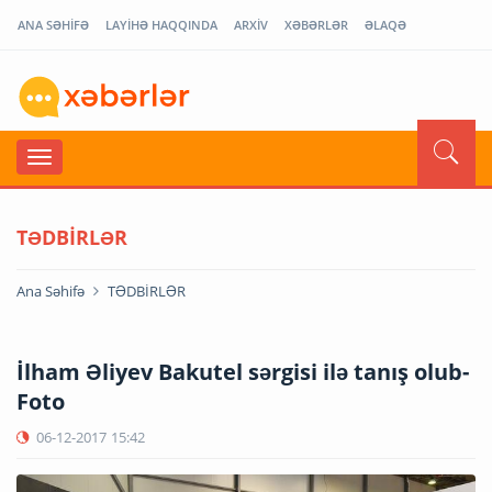
ANA SƏHİFƏ
LAYİHƏ HAQQINDA
ARXİV
XƏBƏRLƏR
ƏLAQƏ
TƏDBİRLƏR
Ana Səhifə
TƏDBİRLƏR
İlham Əliyev Bakutel sərgisi ilə tanış olub-
Foto
06-12-2017
15:42