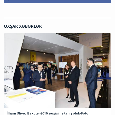
OXŞAR XƏBƏRLƏR
İlham Əliyev Bakutel-2016 sərgisi ilə tanış olub-Foto