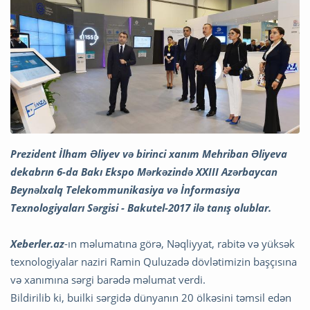
Prezident İlham Əliyev və birinci xanım Mehriban Əliyeva
dekabrın 6-da Bakı Ekspo Mərkəzində XXIII Azərbaycan
Beynəlxalq Telekommunikasiya və İnformasiya
Texnologiyaları Sərgisi - Bakutel-2017 ilə tanış olublar.
Xeberler.az
-ın məlumatına görə, Nəqliyyat, rabitə və yüksək
texnologiyalar naziri Ramin Quluzadə dövlətimizin başçısına
və xanımına sərgi barədə məlumat verdi.
Bildirilib ki, builki sərgidə dünyanın 20 ölkəsini təmsil edən