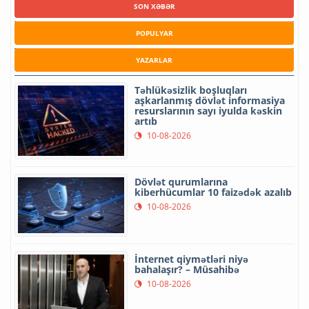
SON XƏBƏR
POPULYAR
YAZARLAR
Təhlükəsizlik boşluqları
aşkarlanmış dövlət informasiya
resurslarının sayı iyulda kəskin
artıb
10-08-2026
Dövlət qurumlarına
kiberhücumlar 10 faizədək azalıb
10-08-2026
İnternet qiymətləri niyə
bahalaşır? – Müsahibə
10-08-2026