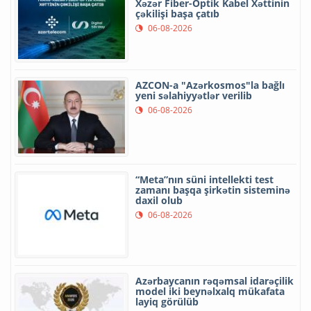
Xəzər Fiber-Optik Kabel Xəttinin
çəkilişi başa çatıb
06-08-2026
AZCON-a "Azərkosmos"la bağlı
yeni səlahiyyətlər verilib
06-08-2026
“Meta”nın süni intellekti test
zamanı başqa şirkətin sisteminə
daxil olub
06-08-2026
Azərbaycanın rəqəmsal idarəçilik
model iki beynəlxalq mükafata
layiq görülüb