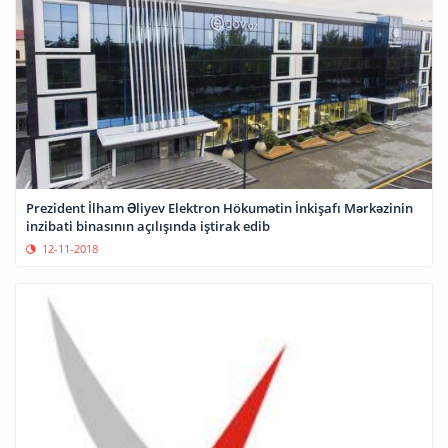
Prezident İlham Əliyev Elektron Hökumətin İnkişafı Mərkəzinin
inzibati binasının açılışında iştirak edib
12-11-2018