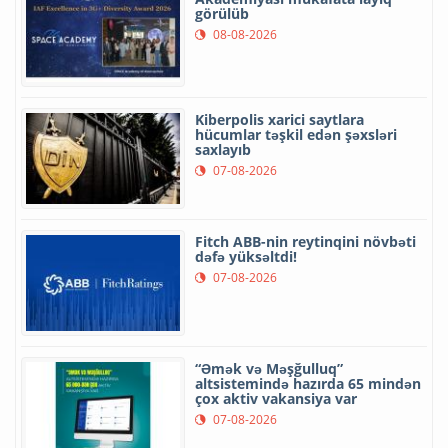
görülüb
08-08-2026
Kiberpolis xarici saytlara
hücumlar təşkil edən şəxsləri
saxlayıb
07-08-2026
Fitch ABB-nin reytinqini növbəti
dəfə yüksəltdi!
07-08-2026
“Əmək və Məşğulluq”
altsistemində hazırda 65 mindən
çox aktiv vakansiya var
07-08-2026