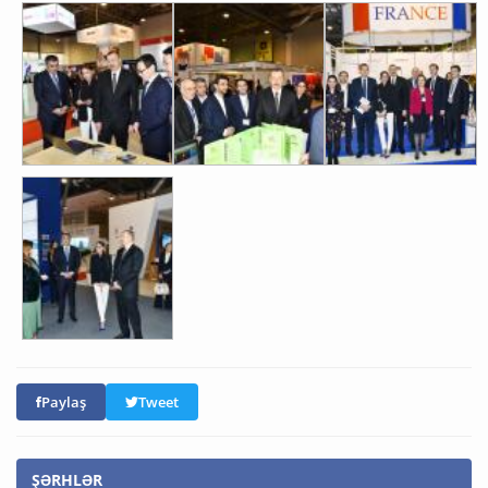
Paylaş
Tweet
ŞƏRHLƏR