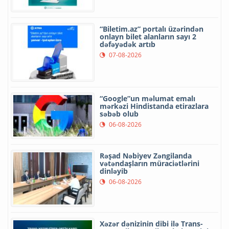
“Biletim.az” portalı üzərindən
onlayn bilet alanların sayı 2
dəfəyədək artıb
07-08-2026
“Google”un məlumat emalı
mərkəzi Hindistanda etirazlara
səbəb olub
06-08-2026
Rəşad Nəbiyev Zəngilanda
vətəndaşların müraciətlərini
dinləyib
06-08-2026
Xəzər dənizinin dibi ilə Trans-