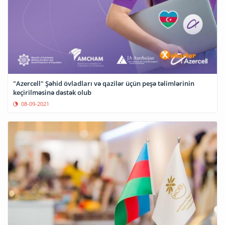
"Azercell" Şəhid övladları və qazilər üçün peşə təlimlərinin
keçirilməsinə dəstək olub
08-09-2021