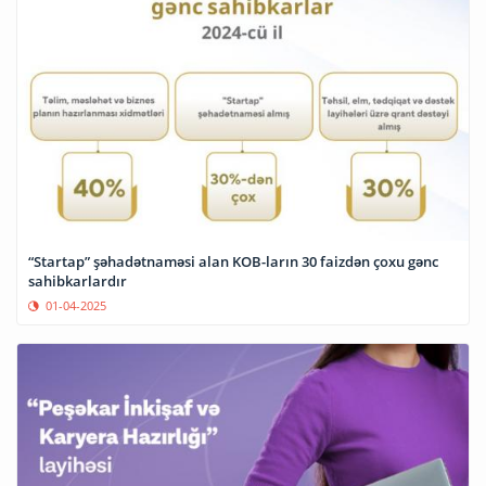
“Startap” şəhadətnaməsi alan KOB-ların 30 faizdən çoxu gənc
sahibkarlardır
01-04-2025