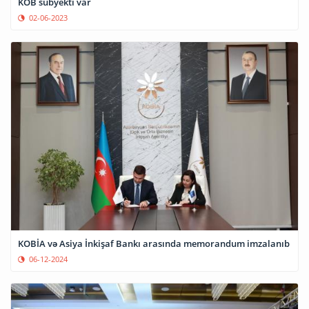
KOB subyekti var
02-06-2023
KOBİA və Asiya İnkişaf Bankı arasında memorandum imzalanıb
06-12-2024