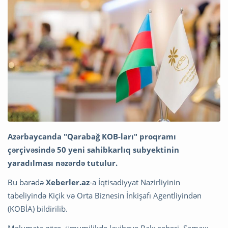
Azərbaycanda "Qarabağ KOB-ları" proqramı
çərçivəsində 50 yeni sahibkarlıq subyektinin
yaradılması nəzərdə tutulur.
Bu barədə
Xeberler.az
-a İqtisadiyyat Nazirliyinin
tabeliyində Kiçik və Orta Biznesin İnkişafı Agentliyindən
(KOBİA) bildirilib.
Məlumata görə, ümumilikdə layihəyə Bakı şəhəri, Şamaxı,