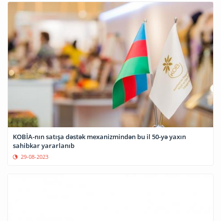
KOBİA-nın satışa dəstək mexanizmindən bu il 50-yə yaxın
sahibkar yararlanıb
29-08-2023