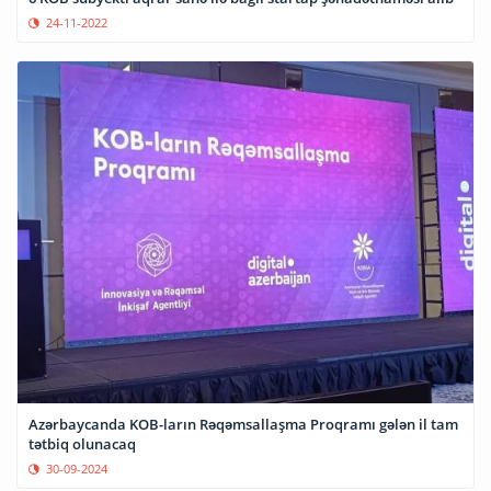
24-11-2022
Azərbaycanda KOB-ların Rəqəmsallaşma Proqramı gələn il tam
tətbiq olunacaq
30-09-2024