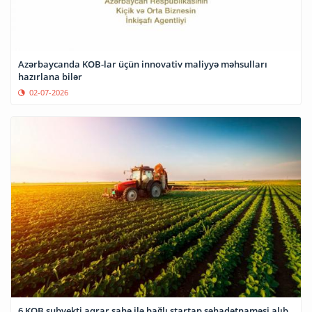
Azərbaycanda KOB-lar üçün innovativ maliyyə məhsulları
hazırlana bilər
02-07-2026
6 KOB subyekti aqrar sahə ilə bağlı startap şəhadətnaməsi alıb