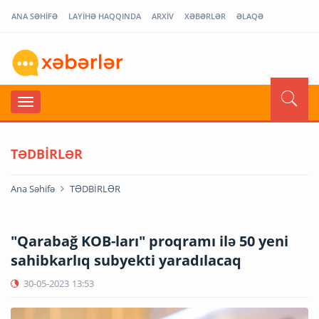
ANA SƏHİFƏ
LAYİHƏ HAQQINDA
ARXİV
XƏBƏRLƏR
ƏLAQƏ
TƏDBİRLƏR
Ana Səhifə
TƏDBİRLƏR
"Qarabağ KOB-ları" proqramı ilə 50 yeni
sahibkarlıq subyekti yaradılacaq
30-05-2023
13:53