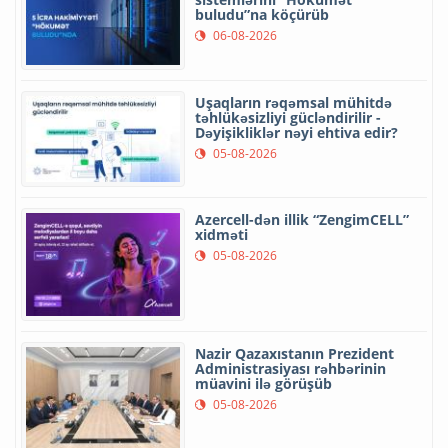
buludu”na köçürüb
06-08-2026
Uşaqların rəqəmsal mühitdə
təhlükəsizliyi gücləndirilir -
Dəyişikliklər nəyi ehtiva edir?
05-08-2026
Azercell-dən illik “ZengimCELL”
xidməti
05-08-2026
Nazir Qazaxıstanın Prezident
Administrasiyası rəhbərinin
müavini ilə görüşüb
05-08-2026