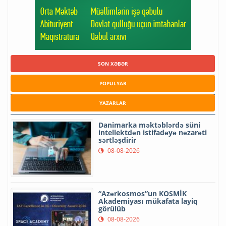
SON XƏBƏR
POPULYAR
YAZARLAR
Danimarka məktəblərdə süni
intellektdən istifadəyə nəzarəti
sərtləşdirir
08-08-2026
“Azərkosmos”un KOSMİK
Akademiyası mükafata layiq
görülüb
08-08-2026