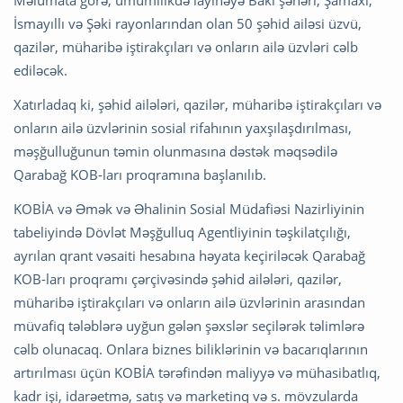
İsmayıllı və Şəki rayonlarından olan 50 şəhid ailəsi üzvü,
qazilər, müharibə iştirakçıları və onların ailə üzvləri cəlb
ediləcək.
Xatırladaq ki, şəhid ailələri, qazilər, müharibə iştirakçıları və
onların ailə üzvlərinin sosial rifahının yaxşılaşdırılması,
məşğulluğunun təmin olunmasına dəstək məqsədilə
Qarabağ KOB-ları proqramına başlanılıb.
KOBİA və Əmək və Əhalinin Sosial Müdafiəsi Nazirliyinin
tabeliyində Dövlət Məşğulluq Agentliyinin təşkilatçılığı,
ayrılan qrant vəsaiti hesabına həyata keçiriləcək Qarabağ
KOB-ları proqramı çərçivəsində şəhid ailələri, qazilər,
müharibə iştirakçıları və onların ailə üzvlərinin arasından
müvafiq tələblərə uyğun gələn şəxslər seçilərək təlimlərə
cəlb olunacaq. Onlara biznes biliklərinin və bacarıqlarının
artırılması üçün KOBİA tərəfindən maliyyə və mühasibatlıq,
kadr işi, idarəetmə, satış və marketinq və s. mövzularda