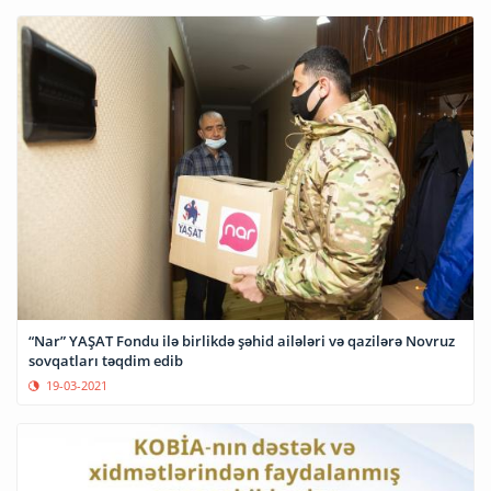
“Nar” YAŞAT Fondu ilə birlikdə şəhid ailələri və qazilərə Novruz
sovqatları təqdim edib
19-03-2021