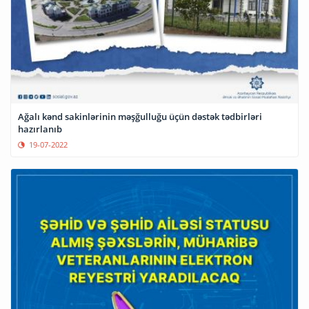
Ağalı kənd sakinlərinin məşğulluğu üçün dəstək tədbirləri
hazırlanıb
19-07-2022