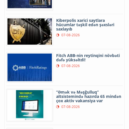
Kiberpolis xarici saytlara
hücumlar təşkil edən şəxsləri
saxlayıb
07-08-2026
Fitch ABB-nin reytinqini növbəti
dəfə yüksəltdi!
07-08-2026
“Əmək və Məşğulluq”
altsistemində hazırda 65 mindən
çox aktiv vakansiya var
07-08-2026