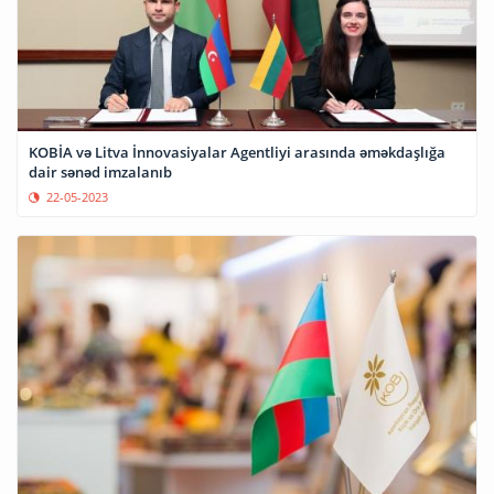
KOBİA və Litva İnnovasiyalar Agentliyi arasında əməkdaşlığa
dair sənəd imzalanıb
22-05-2023