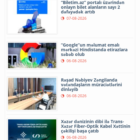
“Biletim.az” portalı üzərindən
onlayn bilet alanların sayı 2
dəfəyədək artıb
07-08-2026
“Google”un məlumat emalı
mərkəzi Hindistanda etirazlara
səbəb olub
06-08-2026
Rəşad Nəbiyev Zəngilanda
vətəndaşların müraciətlərini
dinləyib
06-08-2026
Xəzər dənizinin dibi ilə Trans-
Xəzər Fiber-Optik Kabel Xəttinin
çəkilişi başa çatıb
06-08-2026