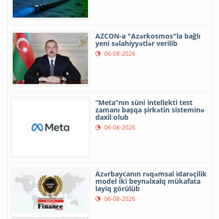
AZCON-a "Azərkosmos"la bağlı
yeni səlahiyyətlər verilib
06-08-2026
“Meta”nın süni intellekti test
zamanı başqa şirkətin sisteminə
daxil olub
06-08-2026
Azərbaycanın rəqəmsal idarəçilik
model iki beynəlxalq mükafata
layiq görülüb
06-08-2026