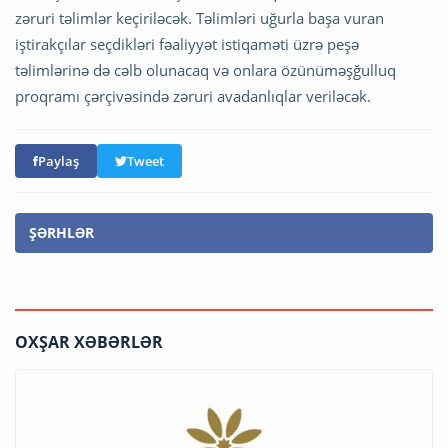
zəruri təlimlər keçiriləcək. Təlimləri uğurla başa vuran
iştirakçılar seçdikləri fəaliyyət istiqaməti üzrə peşə
təlimlərinə də cəlb olunacaq və onlara özünüməşğulluq
proqramı çərçivəsində zəruri avadanlıqlar veriləcək.
Paylaş
Tweet
ŞƏRHLƏR
OXŞAR XƏBƏRLƏR