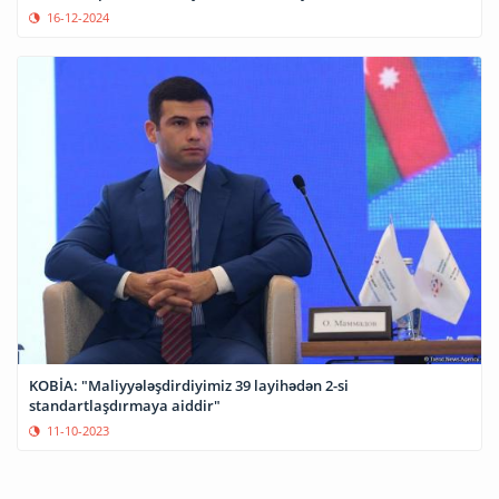
16-12-2024
KOBİA: "Maliyyələşdirdiyimiz 39 layihədən 2-si
standartlaşdırmaya aiddir"
11-10-2023