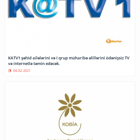
KATV1 şəhid ailələrini və I qrup müharibə əlillərini ödənişsiz TV
və internetlə təmin edəcək.
04-02-2021