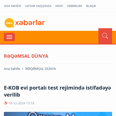
ANA SƏHİFƏ
LAYİHƏ HAQQINDA
ARXİV
XƏBƏRLƏR
ƏLAQƏ
RƏQƏMSAL DÜNYA
Ana Səhifə
RƏQƏMSAL DÜNYA
E-KOB evi portalı test rejimində istifadəyə
verilib
16-12-2024
15:18