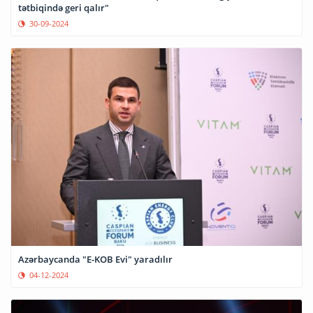
tətbiqində geri qalır"
30-09-2024
Azərbaycanda "E-KOB Evi" yaradılır
04-12-2024