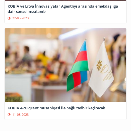
KOBİA və Litva İnnovasiyalar Agentliyi arasında əməkdaşlığa
dair sənəd imzalanıb
22-05-2023
KOBİA 4-cü qrant müsabiqəsi ilə bağlı tədbir keçirəcək
11-08-2023