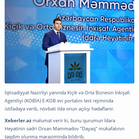
İqtisadiyyat Nazirliyi yanında Kiçik və Orta Biznesin İnkişafı
Agentliyi (KOBİA) E-KOB evi portalını test rejimində
istifadəyə verib, növbəti ildə onun açılışı hədəflənir.
Xeberler.az
məlumat verir ki, bunu qurumun İdarə
Heyətinin sədri Orxan Məmmədov "Dayaq" mükafatının
təqdim olunma mərasimində bildirib.