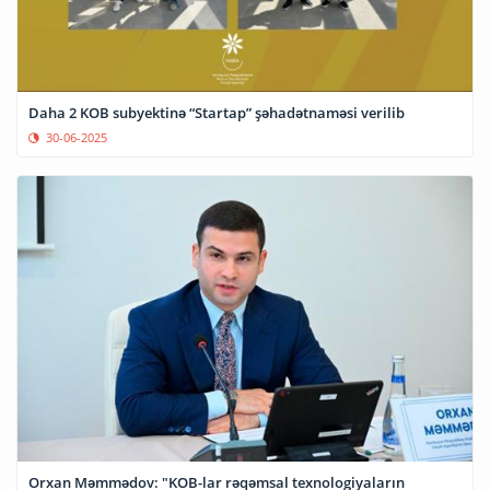
Daha 2 KOB subyektinə “Startap” şəhadətnaməsi verilib
30-06-2025
Orxan Məmmədov: "KOB-lar rəqəmsal texnologiyaların