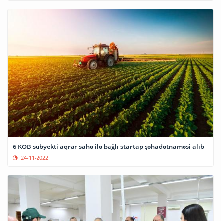
6 KOB subyekti aqrar sahə ilə bağlı startap şəhadətnaməsi alıb
24-11-2022