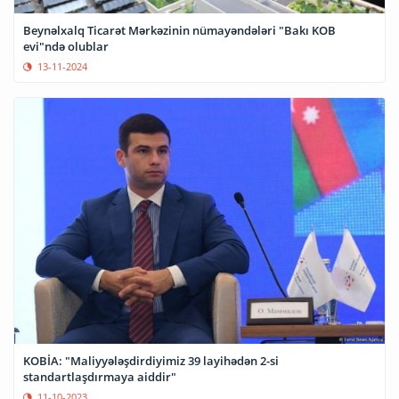
Beynəlxalq Ticarət Mərkəzinin nümayəndələri "Bakı KOB
evi"ndə olublar
13-11-2024
KOBİA: "Maliyyələşdirdiyimiz 39 layihədən 2-si
standartlaşdırmaya aiddir"
11-10-2023