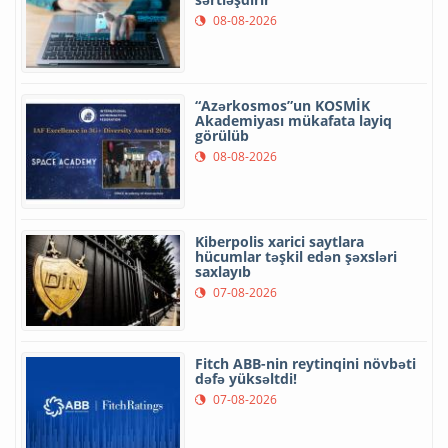
08-08-2026
“Azərkosmos”un KOSMİK
Akademiyası mükafata layiq
görülüb
08-08-2026
Kiberpolis xarici saytlara
hücumlar təşkil edən şəxsləri
saxlayıb
07-08-2026
Fitch ABB-nin reytinqini növbəti
dəfə yüksəltdi!
07-08-2026