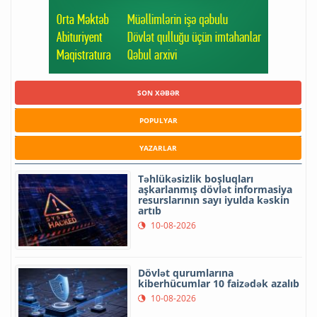
SON XƏBƏR
POPULYAR
YAZARLAR
Təhlükəsizlik boşluqları
aşkarlanmış dövlət informasiya
resurslarının sayı iyulda kəskin
artıb
10-08-2026
Dövlət qurumlarına
kiberhücumlar 10 faizədək azalıb
10-08-2026