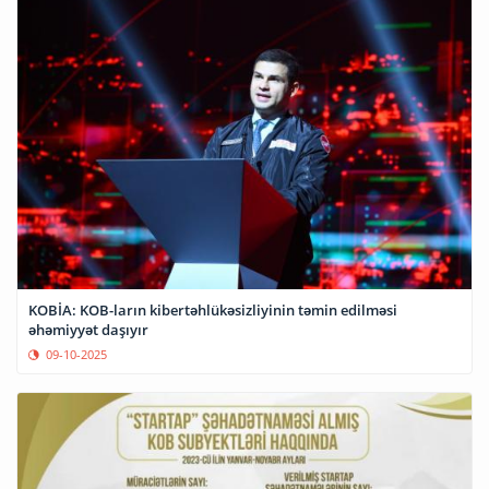
KOBİA: KOB-ların kibertəhlükəsizliyinin təmin edilməsi
əhəmiyyət daşıyır
09-10-2025