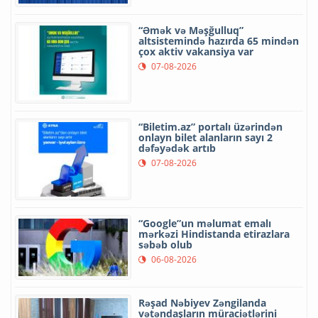
“Əmək və Məşğulluq”
altsistemində hazırda 65 mindən
çox aktiv vakansiya var
07-08-2026
“Biletim.az” portalı üzərindən
onlayn bilet alanların sayı 2
dəfəyədək artıb
07-08-2026
“Google”un məlumat emalı
mərkəzi Hindistanda etirazlara
səbəb olub
06-08-2026
Rəşad Nəbiyev Zəngilanda
vətəndaşların müraciətlərini