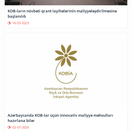
KOB-ların növbəti qrant layihələrinin maliyyələşdirilməsinə
başlanılıb
16-03-2023
Azərbaycanda KOB-lar üçün innovativ maliyyə məhsulları
hazırlana bilər
02-07-2026