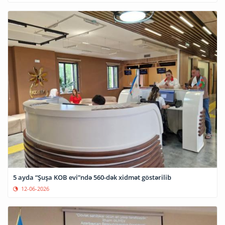
5 ayda “Şuşa KOB evi”ndə 560-dək xidmət göstərilib
12-06-2026