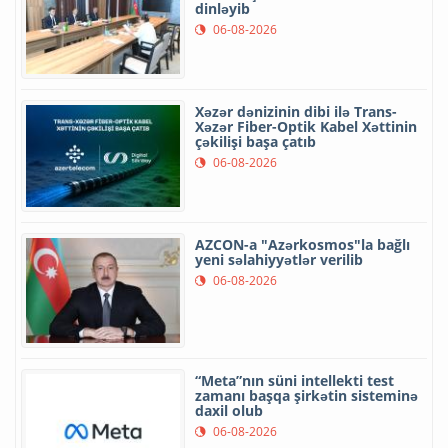
dinləyib
06-08-2026
Xəzər dənizinin dibi ilə Trans-
Xəzər Fiber-Optik Kabel Xəttinin
çəkilişi başa çatıb
06-08-2026
AZCON-a "Azərkosmos"la bağlı
yeni səlahiyyətlər verilib
06-08-2026
“Meta”nın süni intellekti test
zamanı başqa şirkətin sisteminə
daxil olub
06-08-2026