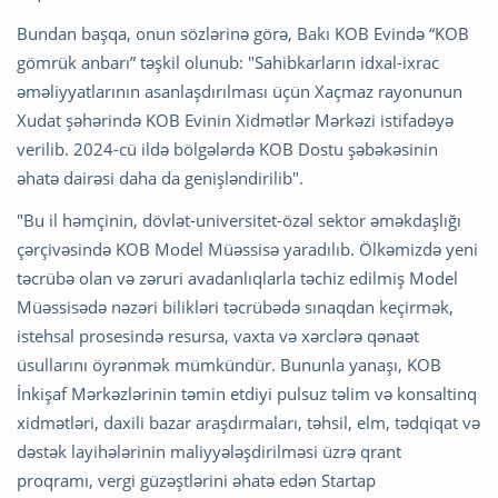
Bundan başqa, onun sözlərinə görə, Bakı KOB Evində “KOB
gömrük anbarı” təşkil olunub: "Sahibkarların idxal-ixrac
əməliyyatlarının asanlaşdırılması üçün Xaçmaz rayonunun
Xudat şəhərində KOB Evinin Xidmətlər Mərkəzi istifadəyə
verilib. 2024-cü ildə bölgələrdə KOB Dostu şəbəkəsinin
əhatə dairəsi daha da genişləndirilib".
"Bu il həmçinin, dövlət-universitet-özəl sektor əməkdaşlığı
çərçivəsində KOB Model Müəssisə yaradılıb. Ölkəmizdə yeni
təcrübə olan və zəruri avadanlıqlarla təchiz edilmiş Model
Müəssisədə nəzəri bilikləri təcrübədə sınaqdan keçirmək,
istehsal prosesində resursa, vaxta və xərclərə qənaət
üsullarını öyrənmək mümkündür. Bununla yanaşı, KOB
İnkişaf Mərkəzlərinin təmin etdiyi pulsuz təlim və konsaltinq
xidmətləri, daxili bazar araşdırmaları, təhsil, elm, tədqiqat və
dəstək layihələrinin maliyyələşdirilməsi üzrə qrant
proqramı, vergi güzəştlərini əhatə edən Startap