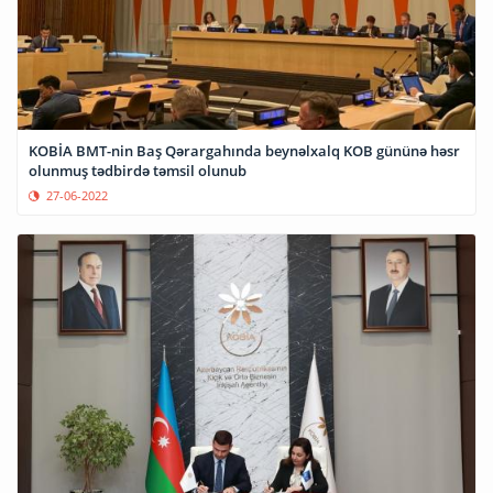
KOBİA BMT-nin Baş Qərargahında beynəlxalq KOB gününə həsr
olunmuş tədbirdə təmsil olunub
27-06-2022