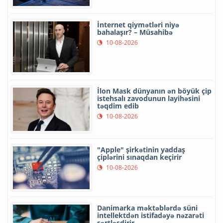
İnternet qiymətləri niyə
bahalaşır? – Müsahibə
10-08-2026
İlon Mask dünyanın ən böyük çip
istehsalı zavodunun layihəsini
təqdim edib
10-08-2026
"Apple" şirkətinin yaddaş
çiplərini sınaqdan keçirir
10-08-2026
Danimarka məktəblərdə süni
intellektdən istifadəyə nəzarəti
sərtləşdirir