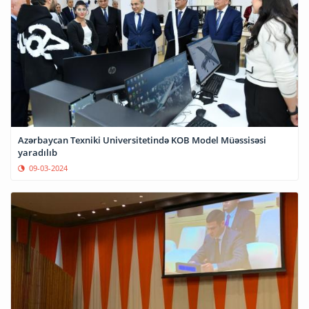
Azərbaycan Texniki Universitetində KOB Model Müəssisəsi
yaradılıb
09-03-2024