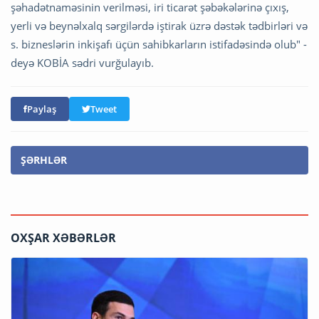
şəhadətnaməsinin verilməsi, iri ticarət şəbəkələrinə çıxış,
yerli və beynəlxalq sərgilərdə iştirak üzrə dəstək tədbirləri və
s. bizneslərin inkişafı üçün sahibkarların istifadəsində olub" -
deyə KOBİA sədri vurğulayıb.
Paylaş
Tweet
ŞƏRHLƏR
OXŞAR XƏBƏRLƏR