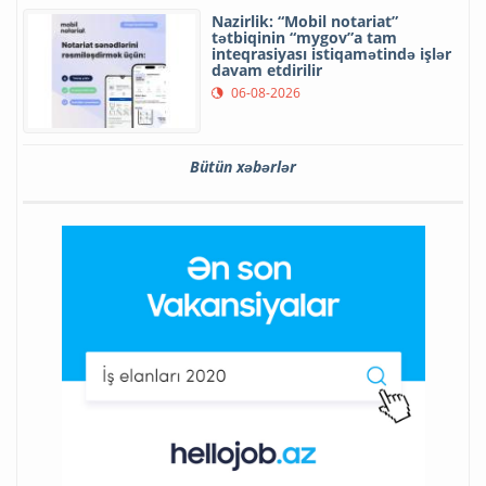
Nazirlik: “Mobil notariat”
tətbiqinin “mygov”a tam
inteqrasiyası istiqamətində işlər
davam etdirilir
06-08-2026
Bütün xəbərlər