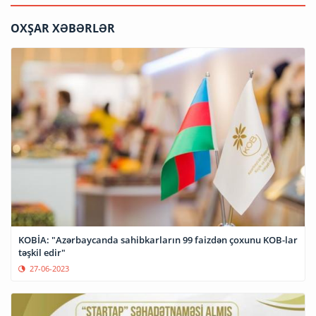
OXŞAR XƏBƏRLƏR
KOBİA: "Azərbaycanda sahibkarların 99 faizdən çoxunu KOB-lar
təşkil edir"
27-06-2023