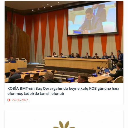
KOBİA BMT-nin Baş Qərargahında beynəlxalq KOB gününə həsr
olunmuş tədbirdə təmsil olunub
27-06-2022