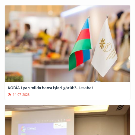
KOBİA I yarımildə hansı işləri görüb?-Hesabat
14-07-2023