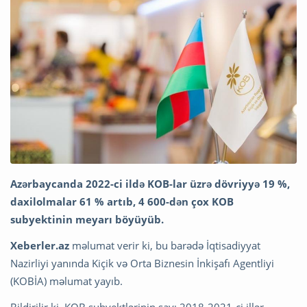
Azərbaycanda 2022-ci ildə KOB-lar üzrə dövriyyə 19 %,
daxilolmalar 61 % artıb, 4 600-dən çox KOB
subyektinin meyarı böyüyüb.
Xeberler.az
məlumat verir ki, bu barədə İqtisadiyyat
Nazirliyi yanında Kiçik və Orta Biznesin İnkişafı Agentliyi
(KOBİA) məlumat yayıb.
Bildirilir ki, KOB subyektlərinin sayı 2018-2021-ci illər