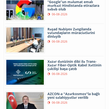
“Google”un məlumat emalı
mərkəzi Hindistanda etirazlara
səbəb olub
06-08-2026
Rəşad Nəbiyev Zəngilanda
vətəndaşların müraciətlərini
dinləyib
06-08-2026
Xəzər dənizinin dibi ilə Trans-
Xəzər Fiber-Optik Kabel Xəttinin
çəkilişi başa çatıb
06-08-2026
AZCON-a "Azərkosmos"la bağlı
yeni səlahiyyətlər verilib
06-08-2026