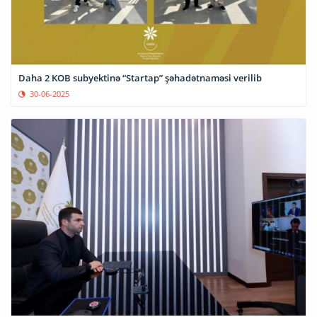
Daha 2 KOB subyektinə “Startap” şəhadətnaməsi verilib
30-06-2025