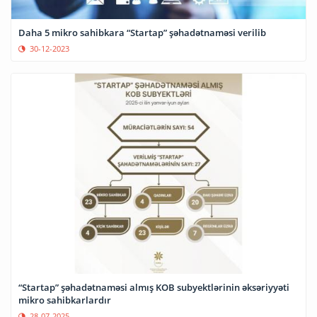
Daha 5 mikro sahibkara “Startap” şəhadətnaməsi verilib
30-12-2023
“Startap” şəhadətnaməsi almış KOB subyektlərinin əksəriyyəti
mikro sahibkarlardır
28-07-2025