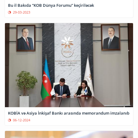
Bu il Bakıda “KOB Dünya Forumu” keçiriləcək
29-03-2023
KOBİA və Asiya İnkişaf Bankı arasında memorandum imzalanıb
06-12-2024