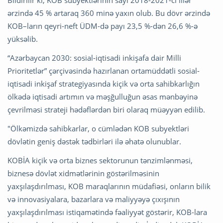
ərzində 45 % artaraq 360 minə yaxın olub. Bu dövr ərzində
KOB–ların qeyri-neft ÜDM-də payı 23,5 %-dən 26,6 %-ə
yüksəlib.
“Azərbaycan 2030: sosial-iqtisadi inkişafa dair Milli
Prioritetlər” çərçivəsində hazırlanan ortamüddətli sosial-
iqtisadi inkişaf strategiyasında kiçik və orta sahibkarlığın
ölkədə iqtisadi artımın və məşğulluğun əsas mənbəyinə
çevrilməsi strateji hədəflərdən biri olaraq müəyyən edilib.
"Ölkəmizdə sahibkarlar, o cümlədən KOB subyektləri
dövlətin geniş dəstək tədbirləri ilə əhatə olunublar.
KOBİA kiçik və orta biznes sektorunun tənzimlənməsi,
biznesə dövlət xidmətlərinin göstərilməsinin
yaxşılaşdırılması, KOB maraqlarının müdafiəsi, onların bilik
və innovasiyalara, bazarlara və maliyyəyə çıxışının
yaxşılaşdırılması istiqamətində fəaliyyət göstərir, KOB-lara