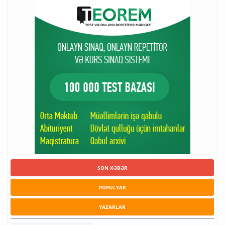
SON XƏBƏR
POPULYAR
YAZARLAR