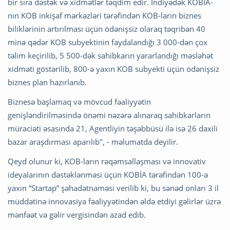
bir sıra dəstək və xidmətlər təqdim edir. İndiyədək KOBİA-
nın KOB inkişaf mərkəzləri tərəfindən KOB-ların biznes
biliklərinin artırılması üçün ödənişsiz olaraq təqribən 40
minə qədər KOB subyektinin faydalandığı 3 000-dən çox
təlim keçirilib, 5 500-dək sahibkarın yararlandığı məsləhət
xidməti göstərilib, 800-ə yaxın KOB subyekti üçün ödənişsiz
biznes plan hazırlanıb.
Biznesə başlamaq və mövcud fəaliyyətin
genişləndirilməsində önəmi nəzərə alınaraq sahibkarların
müraciəti əsasında 21, Agentliyin təşəbbüsü ilə isə 26 daxili
bazar araşdırması aparılıb", - məlumatda deyilir.
Qeyd olunur ki, KOB-ların rəqəmsallaşması və innovativ
ideyalarının dəstəklənməsi üçün KOBİA tərəfindən 100-ə
yaxın “Startap” şəhadətnaməsi verilib ki, bu sənəd onları 3 il
müddətinə innovasiya fəaliyyətindən əldə etdiyi gəlirlər üzrə
mənfəət və gəlir vergisindən azad edib.