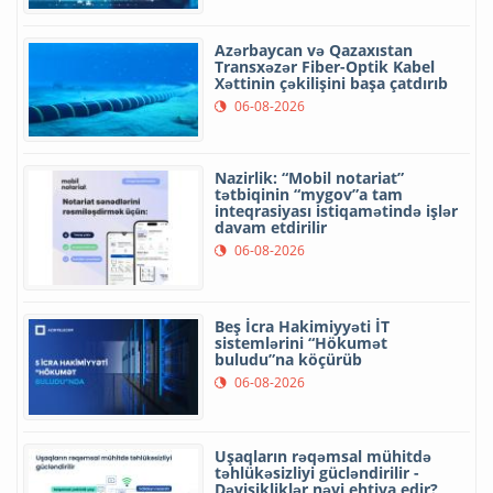
Azərbaycan və Qazaxıstan
Transxəzər Fiber-Optik Kabel
Xəttinin çəkilişini başa çatdırıb
06-08-2026
Nazirlik: “Mobil notariat”
tətbiqinin “mygov”a tam
inteqrasiyası istiqamətində işlər
davam etdirilir
06-08-2026
Beş İcra Hakimiyyəti İT
sistemlərini “Hökumət
buludu”na köçürüb
06-08-2026
Uşaqların rəqəmsal mühitdə
təhlükəsizliyi gücləndirilir -
Dəyişikliklər nəyi ehtiva edir?