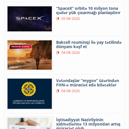
“SpaceX” orbitə 10 milyon tona
qədər yük çıxarmağı planlaşdırır
05-08-2026
Bakcell rouminqi ilə yay tətilində
dünyanı kəşf et
04-08-2026
Vətəndaşlar “mygov” üzərindən
FHN-ə müraciət edə biləcəklər
04-08-2026
İqtisadiyyat Nazirliyinin
xidmətlərinə 13 milyondan artıq
müraciət olub