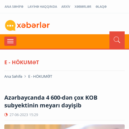
ANA SƏHİFƏ
LAYİHƏ HAQQINDA
ARXİV
XƏBƏRLƏR
ƏLAQƏ
E - HÖKUMƏT
Ana Səhifə
E - HÖKUMƏT
Azərbaycanda 4 600-dən çox KOB
subyektinin meyarı dəyişib
27-06-2023
15:29