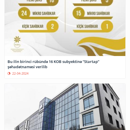
Bu ilin birinci rübündə 16 KOB subyektinə “Startap”
şəhadətnaməsi verilib
22-04-2024