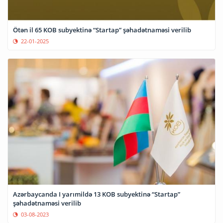
Ötən il 65 KOB subyektinə “Startap” şəhadətnaməsi verilib
22-01-2025
Azərbaycanda I yarımildə 13 KOB subyektinə “Startap”
şəhadətnaməsi verilib
03-08-2023