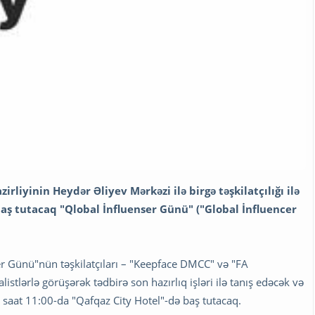
rliyinin Heydər Əliyev Mərkəzi ilə birgə təşkilatçılığı ilə
 baş tutacaq "Qlobal İnfluenser Günü" ("Global İnfluencer
nser Günü"nün təşkilatçıları – "Keepface DMCC" və "FA
istlərlə görüşərək tədbirə son hazırlıq işləri ilə tanış edəcək və
 saat 11:00-da "Qafqaz City Hotel"-də baş tutacaq.