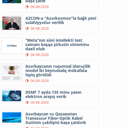
başa çatıb
06-08-2026
AZCON-a "Azərkosmos"la bağlı yeni
səlahiyyətlər verilib
06-08-2026
“Meta”nın süni intellekti test
zamanı başqa şirkətin sisteminə
daxil olub
06-08-2026
Azərbaycanın rəqəmsal idarəçilik
model iki beynəlxalq mükafata
layiq görülüb
06-08-2026
DSMF 7 ayda 135 minə yaxın
elektron arayış verib
06-08-2026
Azərbaycan və Qazaxıstan
Transxəzər Fiber-Optik Kabel
Xəttinin çəkilişini başa çatdırıb