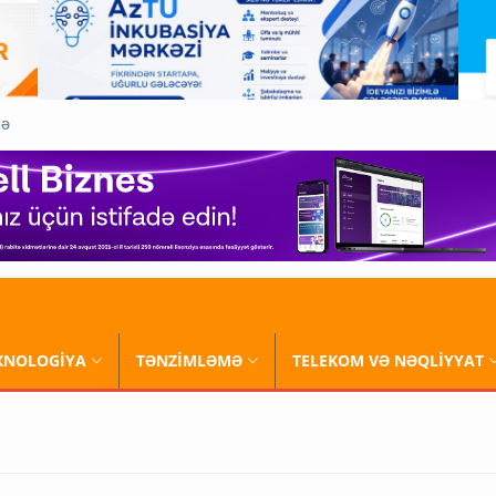
QƏ
XNOLOGİYA
TƏNZİMLƏMƏ
TELEKOM VƏ NƏQLİYYAT