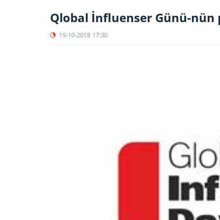
Qlobal İnfluenser Günü-nün 
19-10-2018
17:30