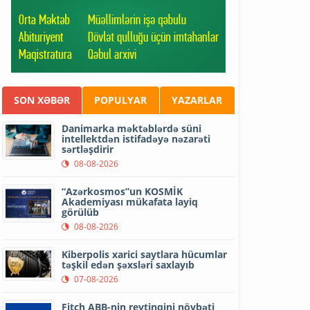
SON XƏBƏR
POPULYAR
YAZARLAR
Danimarka məktəblərdə süni
intellektdən istifadəyə nəzarəti
sərtləşdirir
08-08-2026
“Azərkosmos”un KOSMİK
Akademiyası mükafata layiq
görülüb
08-08-2026
Kiberpolis xarici saytlara hücumlar
təşkil edən şəxsləri saxlayıb
07-08-2026
Fitch ABB-nin reytinqini növbəti