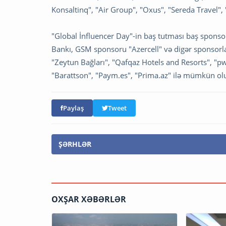
Konsaltinq", "Air Group", "Oxus", "Sereda Travel", "
"Global İnfluencer Day"-in baş tutması baş spons
Bankı, GSM sponsoru "Azercell" və digər sponsorlar
"Zeytun Bağları", "Qafqaz Hotels and Resorts", "
"Barattson", "Paym.es", "Prima.az" ilə mümkün ol
Paylaş
Tweet
ŞƏRHLƏR
OXŞAR XƏBƏRLƏR