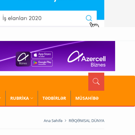
RUBRİKA
TƏDBİRLƏR
MÜSAHİBƏ
Ana Səhifə
RƏQƏMSAL DÜNYA