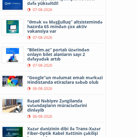
dəfə yüksəltdi!
07-08-2026
“Əmək və Məşğulluq” altsistemində
hazırda 65 mindən çox aktiv
vakansiya var
07-08-2026
“Biletim.az” portalı üzərindən
onlayn bilet alanların sayı 2
dəfəyədək artıb
07-08-2026
“Google”un məlumat emalı mərkəzi
Hindistanda etirazlara səbəb olub
06-08-2026
Rəşad Nəbiyev Zəngilanda
vətəndaşların müraciətlərini
dinləyib
06-08-2026
Xəzər dənizinin dibi ilə Trans-Xəzər
Fiber-Optik Kabel Xəttinin çəkilişi