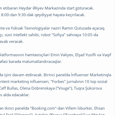
an etibarən Heydər Əliyev Mərkəzində start götürəcək.
t 8:00-dan 9:30-dək qeydiyyat həyata keçiriləcək.
bitə və Yüksək Texnologiyalar naziri Ramin Quluzadə açacaq.
çı, süni intellekt sahibi, robot "Sofiya" səhnəyə 10:05-də
cavab verəcək.
atformasının həmtəsisçiləri Emin Vəliyev, Elşad Yusifli və Vaqif
lsəfəsi barədə məlumatlandıracaqlar.
də işini davam etdirəcək. Birinci paneldə İnfluenser Marketinqlə
tent marketinq influenseri, "Forbes" jurnalının 10 top sosial
ı Ceff Bullas, Olena Dobrenskaya ("Vouge"), Tuqra Şükürova
nı əldə edəcəklər.
lən ikinci paneldə "Booking.com"-dan Villem İsburker, Ehsan
l Ercil ("Vispera"), Aytəkin Əliyeva ("Facebook") və Mövlan