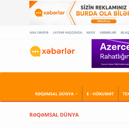
ANA SƏHİFƏ
LAYİHƏ HAQQINDA
ARXİV
XƏBƏRLƏR
ƏLA
RƏQƏMSAL DÜNYA
E - HÖKUMƏT
TE
RƏQƏMSAL DÜNYA