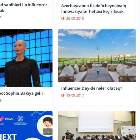
 sahibləri ilə influencer-
Azərbaycanda ilk dəfə beynəlxalq
ək
İnnovasiyalar həftəsi keçiriləcək
7
26-09-2018
Influencer Day-də nələr olacaq?
ot Sophia Bakıya gəlir
19-09-2017
8