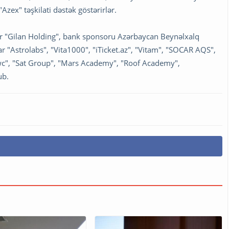
Azex" təşkilati dəstək göstərirlər.
or "Gilan Holding", bank sponsoru Azərbaycan Beynəlxalq
 "Astrolabs", "Vita1000", "iTicket.az", "Vitam", "SOCAR AQS",
pwc", "Sat Group", "Mars Academy", "Roof Academy",
ub.