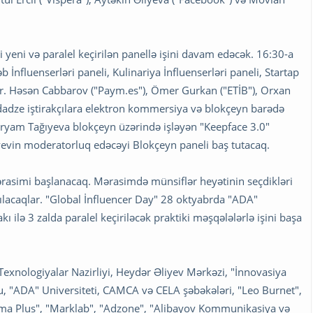
 yeni və paralel keçirilən panellə işini davam edəcək. 16:30-a
b İnfluenserləri paneli, Kulinariya İnfluenserləri paneli, Startap
əyir. Həsən Cabbarov ("Paym.es"), Ömer Gurkan ("ETİB"), Orxan
adze iştirakçılara elektron kommersiya və blokçeyn barədə
yam Tağıyeva blokçeyn üzərində işləyən "Keepface 3.0"
yevin moderatorluq edəcəyi Blokçeyn paneli baş tutacaq.
rasimi başlanacaq. Mərasimdə münsiflər heyətinin seçdikləri
ırılacaqlar. "Global İnfluencer Day" 28 oktyabrda "ADA"
akı ilə 3 zalda paralel keçiriləcək praktiki məşqələlərlə işini başa
Texnologiyalar Nazirliyi, Heydər Əliyev Mərkəzi, "İnnovasiya
 "ADA" Universiteti, CAMCA və CELA şəbəkələri, "Leo Burnet",
ema Plus", "Marklab", "Adzone", "Alibayov Kommunikasiya və