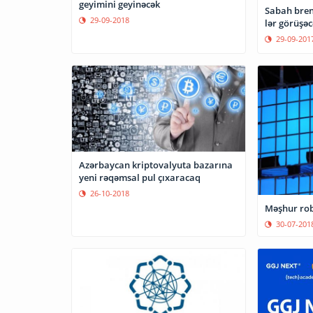
geyimini geyinəcək
Sabah brend
29-09-2018
lər görüşəc
29-09-201
Azərbaycan kriptovalyuta bazarına
yeni rəqəmsal pul çıxaracaq
26-10-2018
Məşhur rob
30-07-201