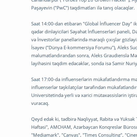
Paşayevin ("PwC") təqdimatları ilə tanış olacaqlar.
Saat 14:00-dan etibarən "Global İnfluencer Day" iki
qədər dinləyiciləri Səyahət İnfluenserləri paneli, Də
və İnvestorlar panellərində maraqlı çıxışlar gözl
İsayev ("Dünya E-kommersiya Forumu"), Aleks Sud
məlumatlandırandan sonra, Aleks Graudienslə Mər
layihəsini təqdim edəcəklər, sonda isə Samir Nuri
Saat 17:00-da influenserlərin mükafatlandırma mə
influenserlər təşkilatçılar tərəfindən mükafatland
Universitetində yerli və xarici mütəxəssislərin iştir
vuracaq.
Qeyd edək ki, tədbirə Nəqliyyat, Rabitə və Yüksək 
Həftəsi", AMCHAM, Azərbaycan Konqreslər Bürosu,
"Mediamark", "Canvas", "Times Consulting", "Cin