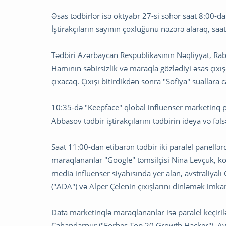
Əsas tədbirlər isə oktyabr 27-si səhər saat 8:00-d
İştirakçıların sayının çoxluğunu nəzərə alaraq, saa
Tədbiri Azərbaycan Respublikasının Nəqliyyat, Ra
Hamının səbirsizlik və maraqla gözlədiyi əsas çıxış
çıxacaq. Çıxışı bitirdikdən sonra "Sofiya" suallara 
10:35-də "Keepface" qlobal influenser marketinq pl
Abbasov tədbir iştirakçılarını tədbirin ideya və fə
Saat 11:00-dan etibarən tədbir iki paralel panellər
maraqlananlar "Google" təmsilçisi Nina Levçuk, kon
media influenser siyahısında yer alan, avstraliyal
("ADA") və Alper Çelenin çıxışlarını dinləmək imka
Data marketinqlə maraqlananlar isə paralel keçiri
Cahandarpur ("Forbes Top 20 Growth Hacker"), Aytu