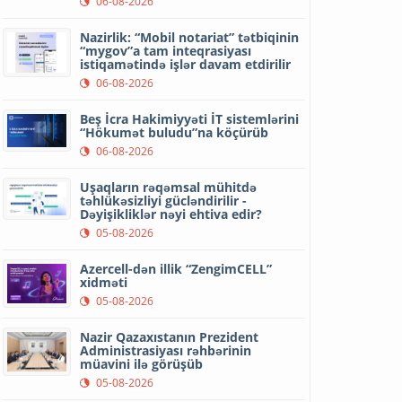
06-08-2026
Nazirlik: “Mobil notariat” tətbiqinin
“mygov”a tam inteqrasiyası
istiqamətində işlər davam etdirilir
06-08-2026
Beş İcra Hakimiyyəti İT sistemlərini
“Hökumət buludu”na köçürüb
06-08-2026
Uşaqların rəqəmsal mühitdə
təhlükəsizliyi gücləndirilir -
Dəyişikliklər nəyi ehtiva edir?
05-08-2026
Azercell-dən illik “ZengimCELL”
xidməti
05-08-2026
Nazir Qazaxıstanın Prezident
Administrasiyası rəhbərinin
müavini ilə görüşüb
05-08-2026