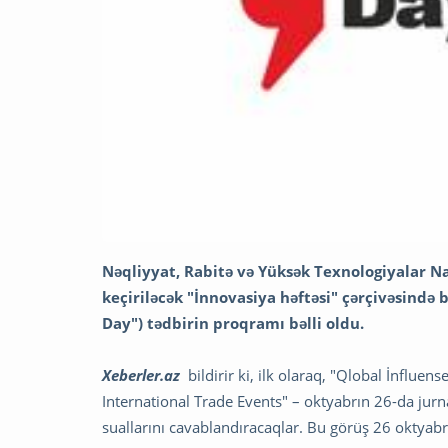
Nəqliyyat, Rabitə və Yüksək Texnologiyalar Nazi
keçiriləcək "İnnovasiya həftəsi" çərçivəsində
Day") tədbirin proqramı bəlli oldu.
Xeberler.az
bildirir ki, ilk olaraq, "Qlobal İnflue
International Trade Events" – oktyabrın 26-da jurnal
suallarını cavablandıracaqlar. Bu görüş 26 oktyabr