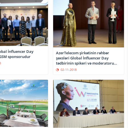
obal İnfluencer Day
AzerTelecom şirkətinin rəhbər
 GSM sponsorudur
şəxsləri Global İnfluencer Day
tədbirinin spikeri və moderatoru
8
olub
02-11-2018