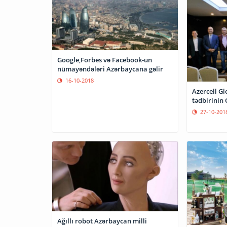
Google,Forbes və Facebook-un
nümayəndələri Azərbaycana gəlir
16-10-2018
Azercell Gl
tədbirinin
27-10-201
Ağıllı robot Azərbaycan milli