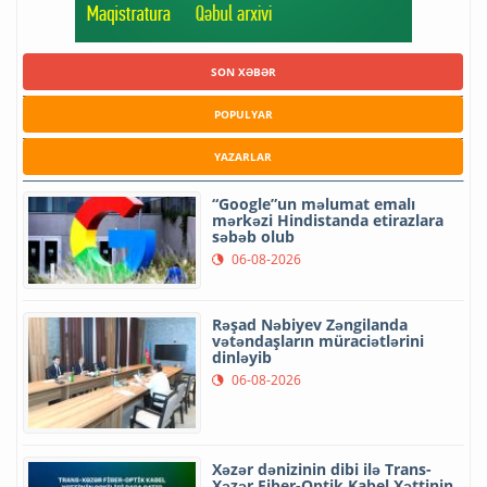
SON XƏBƏR
POPULYAR
YAZARLAR
“Google”un məlumat emalı
mərkəzi Hindistanda etirazlara
səbəb olub
06-08-2026
Rəşad Nəbiyev Zəngilanda
vətəndaşların müraciətlərini
dinləyib
06-08-2026
Xəzər dənizinin dibi ilə Trans-
Xəzər Fiber-Optik Kabel Xəttinin