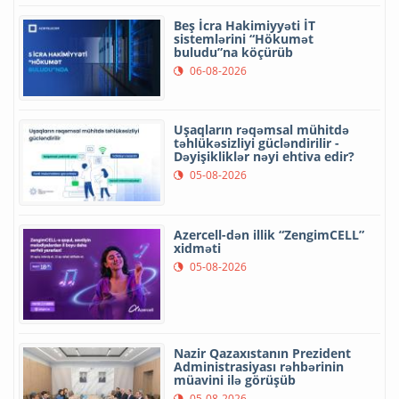
Beş İcra Hakimiyyəti İT
sistemlərini “Hökumət
buludu”na köçürüb
06-08-2026
Uşaqların rəqəmsal mühitdə
təhlükəsizliyi gücləndirilir -
Dəyişikliklər nəyi ehtiva edir?
05-08-2026
Azercell-dən illik “ZengimCELL”
xidməti
05-08-2026
Nazir Qazaxıstanın Prezident
Administrasiyası rəhbərinin
müavini ilə görüşüb
05-08-2026