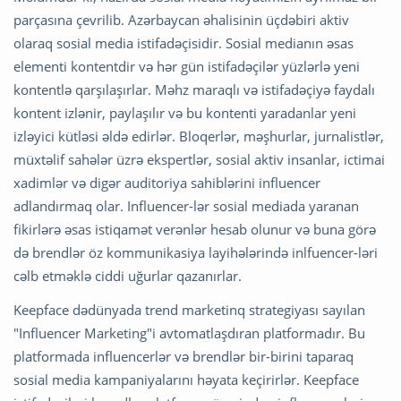
parçasına çevrilib. Azərbaycan əhalisinin üçdəbiri aktiv
olaraq sosial media istifadəçisidir. Sosial medianın əsas
elementi kontentdir və hər gün istifadəçilər yüzlərlə yeni
kontentlə qarşılaşırlar. Məhz maraqlı və istifadəçiyə faydalı
kontent izlənir, paylaşılır və bu kontenti yaradanlar yeni
izləyici kütləsi əldə edirlər. Bloqerlər, məşhurlar, jurnalistlər,
müxtəlif sahələr üzrə ekspertlər, sosial aktiv insanlar, ictimai
xadimlər və digər auditoriya sahiblərini influencer
adlandırmaq olar. Influencer-lər sosial mediada yaranan
fikirlərə əsas istiqamət verənlər hesab olunur və buna görə
də brendlər öz kommunikasiya layihələrində inlfuencer-ləri
cəlb etməklə ciddi uğurlar qazanırlar.
Keepface dədünyada trend marketinq strategiyası sayılan
"Influencer Marketing"i avtomatlaşdıran platformadır. Bu
platformada influencerlər və brendlər bir-birini taparaq
sosial media kampaniyalarını həyata keçirirlər. Keepface