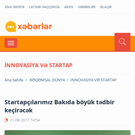
ANA SƏHİFƏ
LAYİHƏ HAQQINDA
ARXİV
XƏBƏRLƏR
ƏLAQƏ
İNNOVASİYA VƏ STARTAP
Ana Səhifə
RƏQƏMSAL DÜNYA
İNNOVASİYA VƏ STARTAP
Startapçılarımız Bakıda böyük tədbir
keçirəcək
21-08-2017
14:54