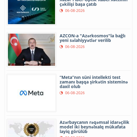
çəkilişi başa çatıb
06-08-2026
AZCON-a "Azərkosmos"la bağlı
yeni səlahiyyətlər verilib
06-08-2026
“Meta”nın süni intellekti test
zamanı başqa şirkətin sisteminə
daxil olub
06-08-2026
Azərbaycanın rəqəmsal idarəçilik
model iki beynəlxalq mükafata
layiq görülüb