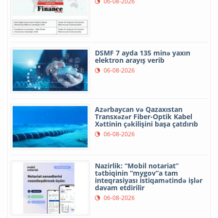
06-08-2026
DSMF 7 ayda 135 minə yaxın
elektron arayış verib
06-08-2026
Azərbaycan və Qazaxıstan
Transxəzər Fiber-Optik Kabel
Xəttinin çəkilişini başa çatdırıb
06-08-2026
Nazirlik: “Mobil notariat”
tətbiqinin “mygov”a tam
inteqrasiyası istiqamətində işlər
davam etdirilir
06-08-2026