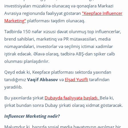
investisiyaları müzakirə olunacaq və qonaqlara Mərkəzi
Avrasiya regionunda fəaliyyət göstərən
"Keepface Influencer
Marketing"
platforması təqdim olunacaq.
Tədbirdə 150 nəfər xüsusi dəvət olunmuş top influencerlər,
brend sahibləri, marketinq və PR mütəxəssiləri, media
nümayəndələri, investorlar və seçilmiş ictimai xadimlər
iştirak edəcək. Əlavə olaraq, tədbirə ABŞ-dan spiker cəlb
olunması planlaşdırılır.
Qeyd edək ki, Keepface platforması sektorda yaxından
tanıdığımız
Vaqif Abbasov
və
Elşad Yusifli
tərəfindən
yaradılıb.
Bu yaxınlarda şirkət
Dubayda fəaliyyətə başladı.
Belə ki,
şirkət bundan sonra Dubay şirkəti olaraq xidmət göstərəcək.
Influencer Marketing nədir?
Məlumdur ki, hazırda sosial media həyatımızın ayrılmaz bir