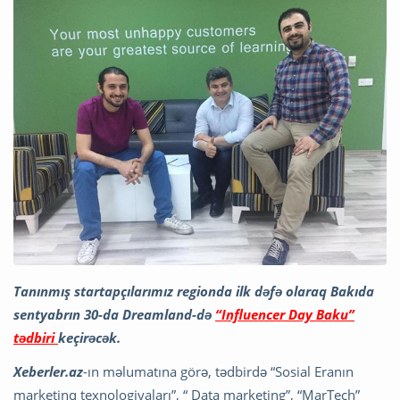
Tanınmış startapçılarımız regionda ilk dəfə olaraq Bakıda
sentyabrın 30-da Dreamland-də
“Influencer Day Baku”
tədbiri
keçirəcək.
Xeberler.az
-ın məlumatına görə, tədbirdə “Sosial Eranın
marketinq texnologiyaları”, “ Data marketing”, “MarTech”