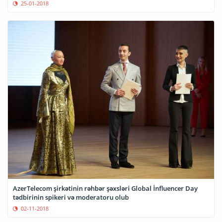
25-01-2018
AzerTelecom şirkətinin rəhbər şəxsləri Global İnfluencer Day
tədbirinin spikeri və moderatoru olub
02-11-2018