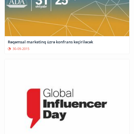
Rəqəmsal marketinq üzrə konfrans keçiriləcək
30-09-2015