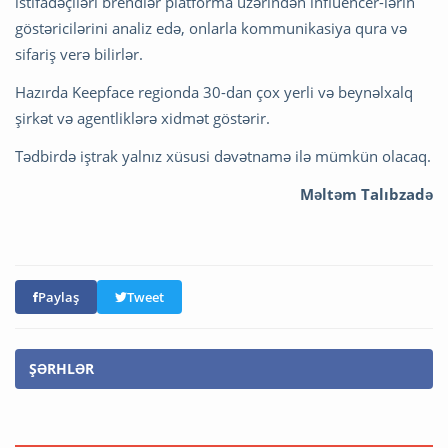
istifadəçiləri brendlər platforma üzərindən influencer-lərin
göstəricilərini analiz edə, onlarla kommunikasiya qura və
sifariş verə bilirlər.
Hazırda Keepface regionda 30-dan çox yerli və beynəlxalq
şirkət və agentliklərə xidmət göstərir.
Tədbirdə iştrak yalnız xüsusi dəvətnamə ilə mümkün olacaq.
Məltəm Talıbzadə
Paylaş
Tweet
ŞƏRHLƏR