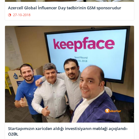
Azercell Global İnfluencer Day tədbirinin GSM sponsorudur
27-10-2018
Startapımızın xaricdən aldığı investisiyanın məbləği açıqlandı-
ÖZƏL