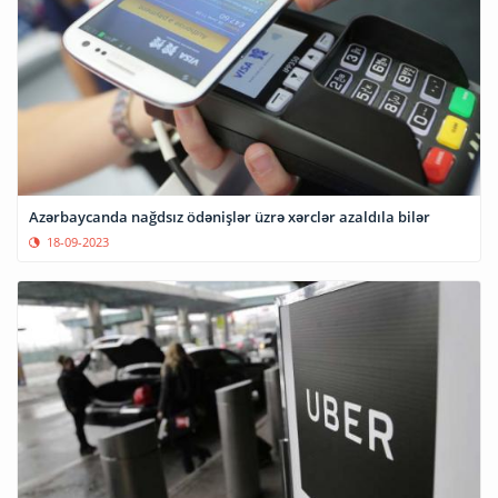
Azərbaycanda nağdsız ödənişlər üzrə xərclər azaldıla bilər
18-09-2023