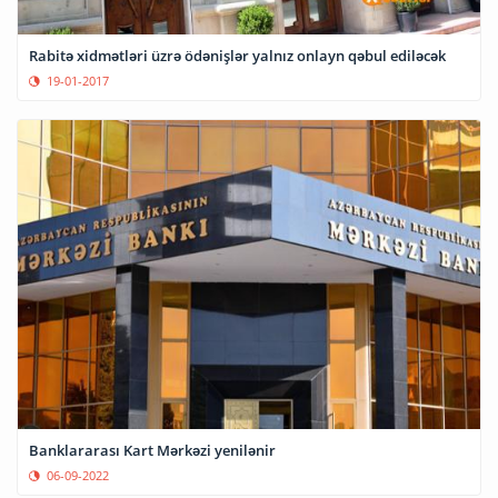
Rabitə xidmətləri üzrə ödənişlər yalnız onlayn qəbul ediləcək
19-01-2017
Banklararası Kart Mərkəzi yenilənir
06-09-2022