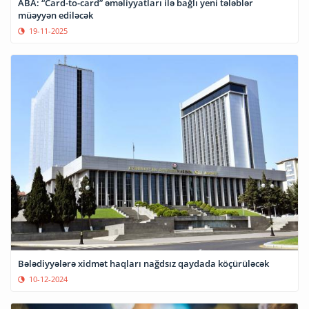
ABA: “Card-to-card” əməliyyatları ilə bağlı yeni tələblər
müəyyən ediləcək
19-11-2025
Bələdiyyələrə xidmət haqları nağdsız qaydada köçürüləcək
10-12-2024