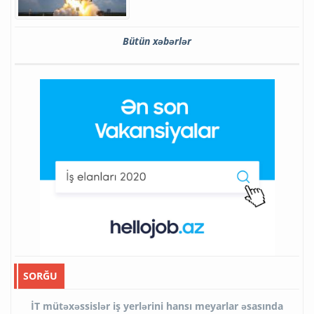
Bütün xəbərlər
SORĞU
İT mütəxəssislər iş yerlərini hansı meyarlar əsasında