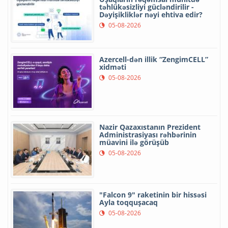
təhlükəsizliyi gücləndirilir -
Dəyişikliklər nəyi ehtiva edir?
05-08-2026
Azercell-dən illik “ZengimCELL”
xidməti
05-08-2026
Nazir Qazaxıstanın Prezident
Administrasiyası rəhbərinin
müavini ilə görüşüb
05-08-2026
"Falcon 9" raketinin bir hissəsi
Ayla toqquşacaq
05-08-2026