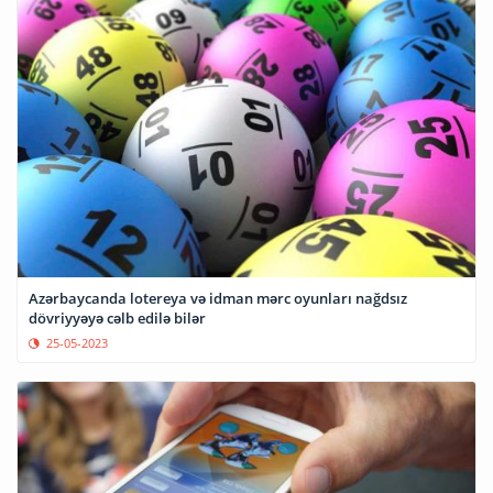
Azərbaycanda lotereya və idman mərc oyunları nağdsız
dövriyyəyə cəlb edilə bilər
25-05-2023