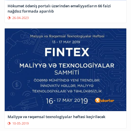
Hökumət ödəniş portalı üzərindən əməliyyatların 66 faizi
nağdsız formada aparılıb
26-04-2023
Maliyyə və rəqəmsal texnologiyalar həftəsi keçiriləcək
10-05-2019