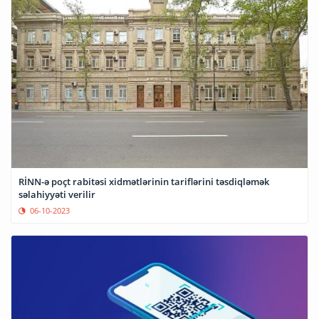
RİNN-ə poçt rabitəsi xidmətlərinin tariflərini təsdiqləmək
səlahiyyəti verilir
06-10-2023