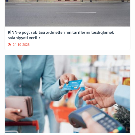
RİNN-ə poçt rabitəsi xidmətlərinin tariflərini təsdiqləmək
səlahiyyəti verilir
24-10-2023