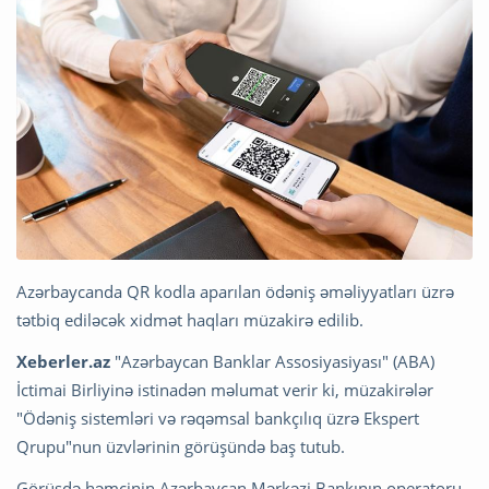
Azərbaycanda QR kodla aparılan ödəniş əməliyyatları üzrə
tətbiq ediləcək xidmət haqları müzakirə edilib.
Xeberler.az
"Azərbaycan Banklar Assosiyasiyası" (ABA)
İctimai Birliyinə istinadən məlumat verir ki, müzakirələr
"Ödəniş sistemləri və rəqəmsal bankçılıq üzrə Ekspert
Qrupu"nun üzvlərinin görüşündə baş tutub.
Görüşdə həmçinin Azərbaycan Mərkəzi Bankının operatoru