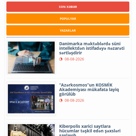
SON XƏBƏR
POPULYAR
YAZARLAR
Danimarka məktəblərdə süni
intellektdən istifadəyə nəzarəti
sərtləşdirir
08-08-2026
“Azərkosmos”un KOSMİK
Akademiyası mükafata layiq
görülüb
08-08-2026
Kiberpolis xarici saytlara
hücumlar təşkil edən şəxsləri
saxlayıb