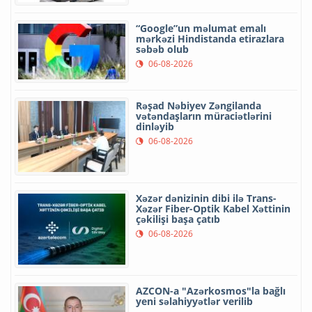
“Google”un məlumat emalı
mərkəzi Hindistanda etirazlara
səbəb olub
06-08-2026
Rəşad Nəbiyev Zəngilanda
vətəndaşların müraciətlərini
dinləyib
06-08-2026
Xəzər dənizinin dibi ilə Trans-
Xəzər Fiber-Optik Kabel Xəttinin
çəkilişi başa çatıb
06-08-2026
AZCON-a "Azərkosmos"la bağlı
yeni səlahiyyətlər verilib