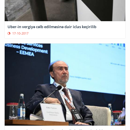
Uber-in vergiyə cəlb edilməsinə dair iclas keçirilib
17-10-2017