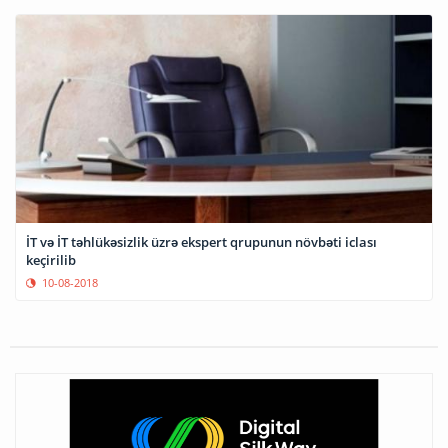
İT və İT təhlükəsizlik üzrə ekspert qrupunun növbəti iclası
keçirilib
10-08-2018