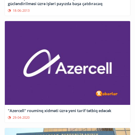
gücləndirilməsi üzrə işləri payızda başa çatdıracaq
18-06-2013
"Azercell" rouminq xidməti üzrə yeni tarif tətbiq edəcək
29-04-2020