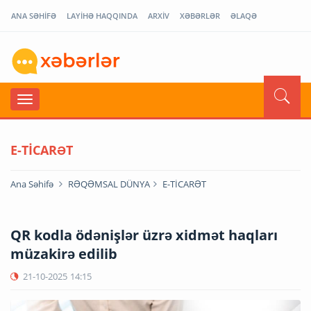
ANA SƏHİFƏ
LAYİHƏ HAQQINDA
ARXİV
XƏBƏRLƏR
ƏLAQƏ
E-TİCARƏT
Ana Səhifə
RƏQƏMSAL DÜNYA
E-TİCARƏT
QR kodla ödənişlər üzrə xidmət haqları
müzakirə edilib
21-10-2025
14:15