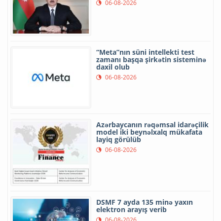
06-08-2026
“Meta”nın süni intellekti test
zamanı başqa şirkətin sisteminə
daxil olub
06-08-2026
Azərbaycanın rəqəmsal idarəçilik
model iki beynəlxalq mükafata
layiq görülüb
06-08-2026
DSMF 7 ayda 135 minə yaxın
elektron arayış verib
06-08-2026