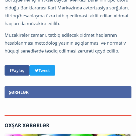
olduğu Banklararası Kart Mərkəzində avtorizasiya sorğuları,
klirinq/hesablaşma üzrə tətbiq edilməsi təklif edilən xidmət
haqları da müzakirə edilib.
Müzakirələr zamanı, tətbiq ediləcək xidmət haqlarının
hesablanması metodologiyasının açıqlanması və normativ
hüquqi sənədlərdə təsdiq edilməsi zərurəti qeyd edilib.
Paylaş
Tweet
ŞƏRHLƏR
OXŞAR XƏBƏRLƏR