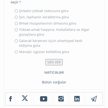
seçir ?
Şirkətin yüksək statusuna görə
İşin, layihənin xarakterinə görə
Əmək müqaviləsinin olmasına görə
Yüksək əmək haqqına, mükafatlara və digər
güzəştlərə görə
Gələcək karyerası üçün əhəmiyyət kəsb
etdiyinə görə
Maraqlı, işgüzar kollektivə görə
NƏTİCƏLƏR
Bütün sorğular