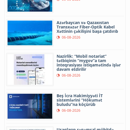
Azərbaycan və Qazaxıstan
Transxəzər Fiber-Optik Kabel
Xəttinin çəkilişini başa çatdırıb
06-08-2026
Nazirlik: “Mobil notariat”
tətbiqinin “mygov”a tam
inteqrasiyası istiqamətində işlər
davam etdirilir
06-08-2026
Beş İcra Hakimiyyəti İT
sistemlərini “Hökumət
buludu”na köçürüb
06-08-2026
Uşaqların rəqəmsal mühitdə