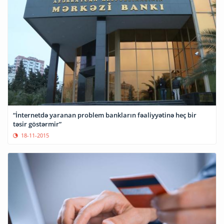
“İnternetdə yaranan problem bankların fəaliyyətinə heç bir
təsir göstərmir”
18-11-2015