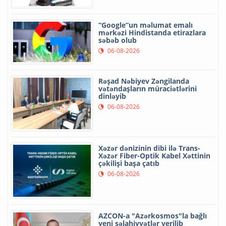
“Google”un məlumat emalı
mərkəzi Hindistanda etirazlara
səbəb olub
06-08-2026
Rəşad Nəbiyev Zəngilanda
vətəndaşların müraciətlərini
dinləyib
06-08-2026
Xəzər dənizinin dibi ilə Trans-
Xəzər Fiber-Optik Kabel Xəttinin
çəkilişi başa çatıb
06-08-2026
AZCON-a "Azərkosmos"la bağlı
yeni səlahiyyətlər verilib