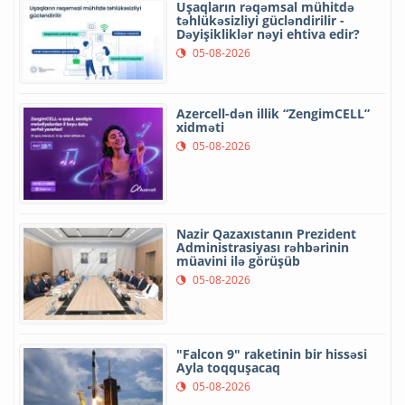
Uşaqların rəqəmsal mühitdə
təhlükəsizliyi gücləndirilir -
Dəyişikliklər nəyi ehtiva edir?
05-08-2026
Azercell-dən illik “ZengimCELL”
xidməti
05-08-2026
Nazir Qazaxıstanın Prezident
Administrasiyası rəhbərinin
müavini ilə görüşüb
05-08-2026
"Falcon 9" raketinin bir hissəsi
Ayla toqquşacaq
05-08-2026