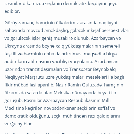
rəsmilər ölkəmizdə seçkinin demokratik keçdiyini qeyd
ediblər.
Görüş zamanı, həmçinin ölkələrimiz arasında nəqliyyat
sahəsində mövcud əməkdaşlıq, gələcək inkişaf perspektivləri
və görüləcək işlər geniş müzakirə olunub. Azərbaycan və
Ukrayna arasında beynəlxalq yükdaşımalarının səmərəli
təşkili və həcminin daha da artırılması məqsədilə birgə
addımların atılmasının vacibliyi vurğulanıb. Azərbaycan
üzərindən tranzit daşımaları və Transxəzər Beynəlxalq
Nəqliyyat Marşrutu üzrə yükdaşımaları məsələləri ilə bağlı
fikir mübadiləsi aparılıb. Nazir Ramin Quluzadə, həmçinin
ölkəmizdə səfərdə olan Meksika nümayəndə heyəti ilə
görüşüb. Rəsmilər Azərbaycan Respublikasının Milli
Məclisinə keçirilən növbədənkənar seçkilərin şəffaf və
demokratik olduğunu, seçki mühitindən razı qaldıqlarını
vurğulayıblar.