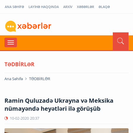
ANA SƏHİFƏ
LAYİHƏ HAQQINDA
ARXİV
XƏBƏRLƏR
ƏLAQƏ
TƏDBİRLƏR
Ana Səhifə
TƏDBİRLƏR
Ramin Quluzadə Ukrayna və Meksika
nümayəndə heyətləri ilə görüşüb
10-02-2020
20:37