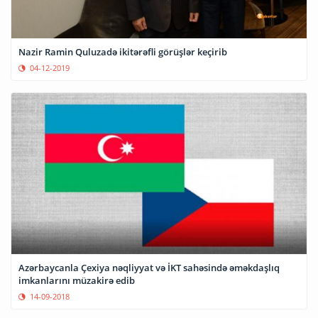
Nazir Ramin Quluzadə ikitərəfli görüşlər keçirib
04-12-2019
Azərbaycanla Çexiya nəqliyyat və İKT sahəsində əməkdaşlıq
imkanlarını müzakirə edib
14-09-2018