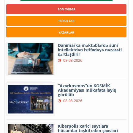
SON XƏBƏR
POPULYAR
YAZARLAR
Danimarka məktəblərdə süni
intellektdən istifadəyə nəzarəti
sərtləşdirir
08-08-2026
“Azərkosmos”un KOSMİK
Akademiyası mükafata layiq
görülüb
08-08-2026
Kiberpolis xarici saytlara
hücumlar təşkil edən şəxsləri