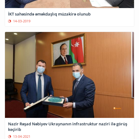
İKT sahəsində əməkdaşlıq müzakirə olunub
14-03-2019
Nazir Rəşad Nəbiyev Ukraynanın infrastruktur naziri ilə görüş
keçirib
13-04-2021