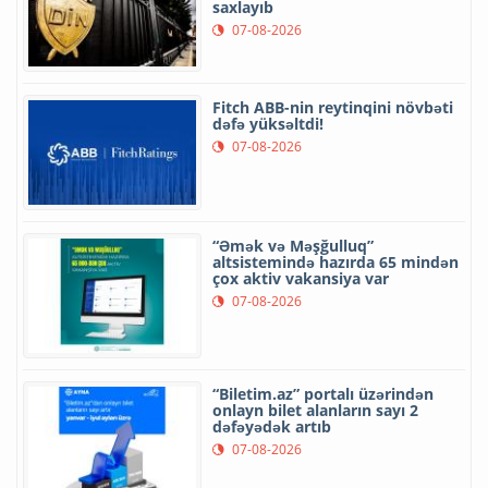
saxlayıb
07-08-2026
Fitch ABB-nin reytinqini növbəti
dəfə yüksəltdi!
07-08-2026
“Əmək və Məşğulluq”
altsistemində hazırda 65 mindən
çox aktiv vakansiya var
07-08-2026
“Biletim.az” portalı üzərindən
onlayn bilet alanların sayı 2
dəfəyədək artıb
07-08-2026