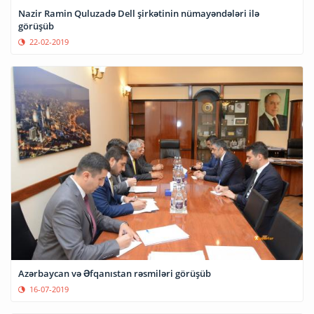
Nazir Ramin Quluzadə Dell şirkətinin nümayəndələri ilə
görüşüb
22-02-2019
Azərbaycan və Əfqanıstan rəsmiləri görüşüb
16-07-2019