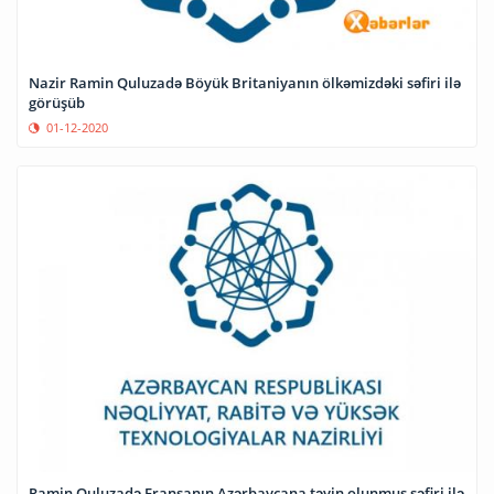
Nazir Ramin Quluzadə Böyük Britaniyanın ölkəmizdəki səfiri ilə
görüşüb
01-12-2020
Ramin Quluzadə Fransanın Azərbaycana təyin olunmuş səfiri ilə