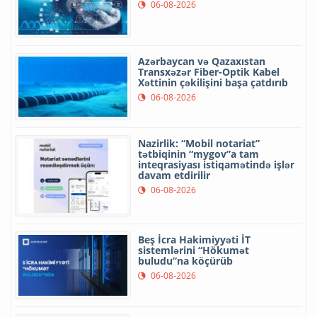
06-08-2026
Azərbaycan və Qazaxıstan
Transxəzər Fiber-Optik Kabel
Xəttinin çəkilişini başa çatdırıb
06-08-2026
Nazirlik: “Mobil notariat”
tətbiqinin “mygov”a tam
inteqrasiyası istiqamətində işlər
davam etdirilir
06-08-2026
Beş İcra Hakimiyyəti İT
sistemlərini “Hökumət
buludu”na köçürüb
06-08-2026