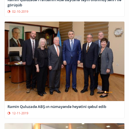
görüşüb
02-10-2019
Ramin Quluzadə ABŞ-ın nümayəndə heyətini qəbul edib
12-11-2019