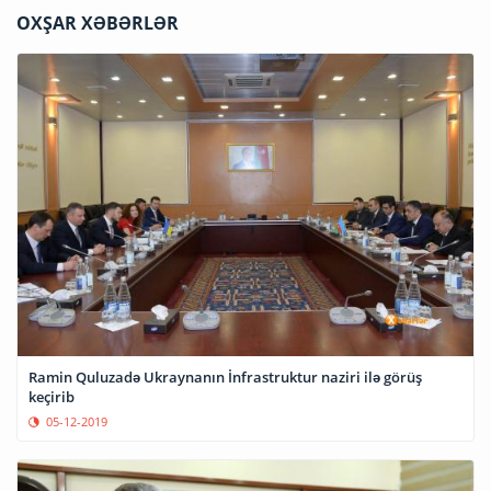
OXŞAR XƏBƏRLƏR
Ramin Quluzadə Ukraynanın İnfrastruktur naziri ilə görüş
keçirib
05-12-2019