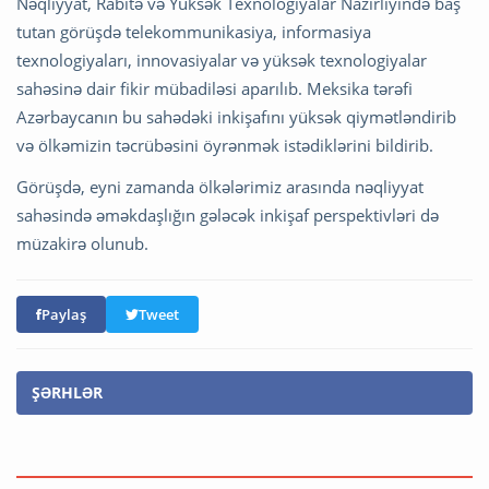
Nəqliyyat, Rabitə və Yüksək Texnologiyalar Nazirliyində baş
tutan görüşdə telekommunikasiya, informasiya
texnologiyaları, innovasiyalar və yüksək texnologiyalar
sahəsinə dair fikir mübadiləsi aparılıb. Meksika tərəfi
Azərbaycanın bu sahədəki inkişafını yüksək qiymətləndirib
və ölkəmizin təcrübəsini öyrənmək istədiklərini bildirib.
Görüşdə, eyni zamanda ölkələrimiz arasında nəqliyyat
sahəsində əməkdaşlığın gələcək inkişaf perspektivləri də
müzakirə olunub.
Paylaş
Tweet
ŞƏRHLƏR