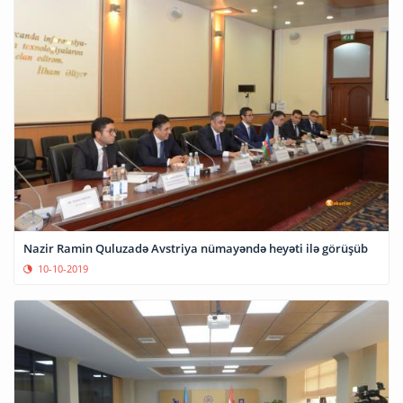
Nazir Ramin Quluzadə Avstriya nümayəndə heyəti ilə görüşüb
10-10-2019