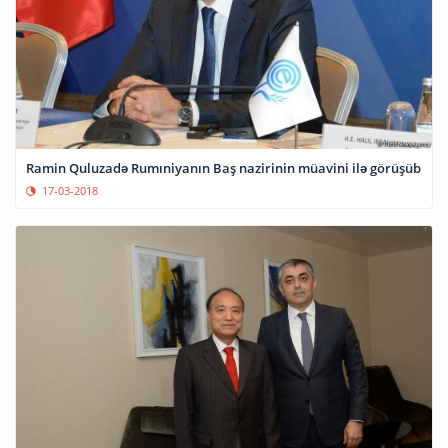
Ramin Quluzadə Rumıniyanın Baş nazirinin müavini ilə görüşüb
17-03-2018