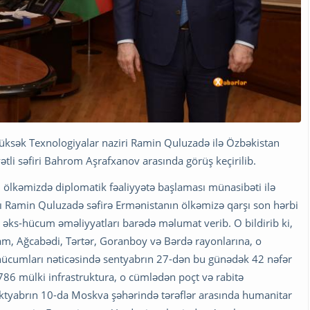
Yüksək Texnologiyalar naziri Ramin Quluzadə ilə Özbəkistan
tli səfiri Bahrom Aşrafxanov arasında görüş keçirilib.
 ölkəmizdə diplomatik fəaliyyətə başlaması münasibəti ilə
nı Ramin Quluzadə səfirə Ermənistanın ölkəmizə qarşı son hərbi
ı əks-hücum əməliyyatları barədə məlumat verib. O bildirib ki,
am, Ağcabədi, Tərtər, Goranboy və Bərdə rayonlarına, o
hücumları nəticəsində sentyabrın 27-dən bu günədək 42 nəfər
786 mülki infrastruktura, o cümlədən poçt və rabitə
 oktyabrın 10-da Moskva şəhərində tərəflər arasında humanitar