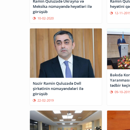
Ramin Quluzadə Ukrayna və
Ramin Qul
Meksika nümayəndə heyətləri ilə
heyətini qə
görüşüb
12-11-201
10-02-2020
Bakıda Kor
Yaranması
Nazir Ramin Quluzadə Dell
tədbir keçir
şirkətinin nümayəndələri ilə
09-10-201
görüşüb
22-02-2019