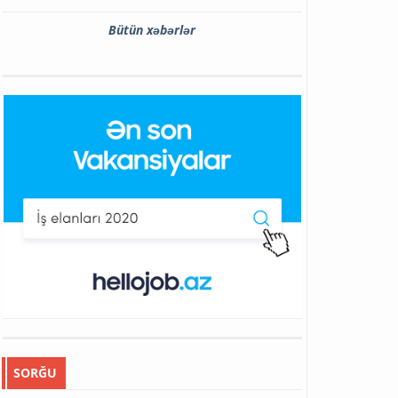
Bütün xəbərlər
SORĞU