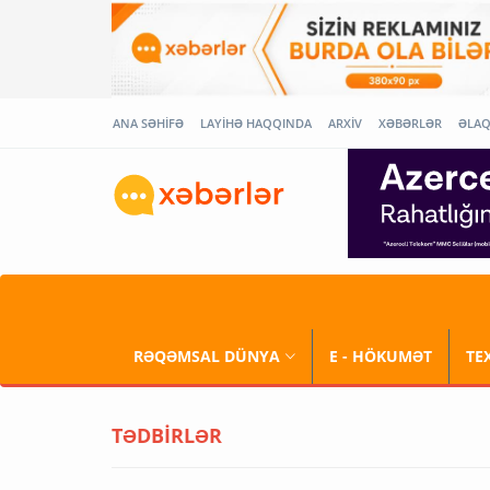
ANA SƏHİFƏ
LAYİHƏ HAQQINDA
ARXİV
XƏBƏRLƏR
ƏLA
RƏQƏMSAL DÜNYA
E - HÖKUMƏT
TE
TƏDBİRLƏR