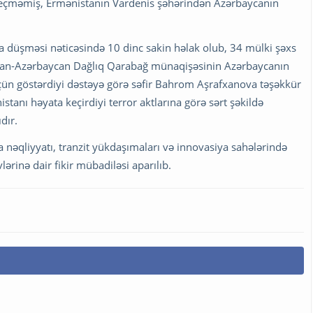
keçməmiş, Ermənistanın Vardenis şəhərindən Azərbaycanın
na düşməsi nəticəsində 10 dinc sakin həlak olub, 34 mülki şəxs
tan-Azərbaycan Dağlıq Qarabağ münaqişəsinin Azərbaycanın
 üçün göstərdiyi dəstəyə görə səfir Bahrom Aşrafxanova təşəkkür
stanı həyata keçirdiyi terror aktlarına görə sərt şəkildə
dır.
 nəqliyyatı, tranzit yükdaşımaları və innovasiya sahələrində
lərinə dair fikir mübadiləsi aparılıb.