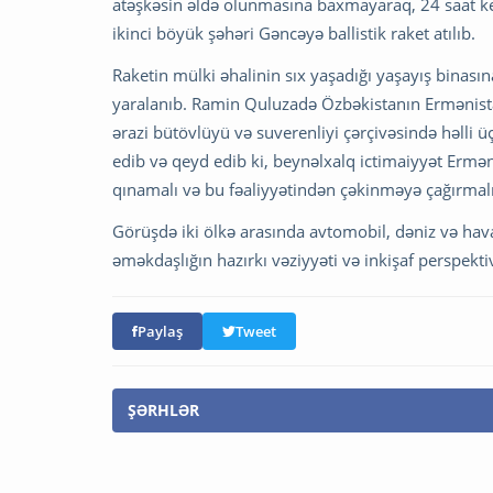
atəşkəsin əldə olunmasına baxmayaraq, 24 saat 
ikinci böyük şəhəri Gəncəyə ballistik raket atılıb.
Raketin mülki əhalinin sıx yaşadığı yaşayış binası
yaralanıb. Ramin Quluzadə Özbəkistanın Ermənis
ərazi bütövlüyü və suverenliyi çərçivəsində həlli
edib və qeyd edib ki, beynəlxalq ictimaiyyət Erməni
qınamalı və bu fəaliyyətindən çəkinməyə çağırmalı
Görüşdə iki ölkə arasında avtomobil, dəniz və hava
əməkdaşlığın hazırkı vəziyyəti və inkişaf perspektiv
Paylaş
Tweet
ŞƏRHLƏR