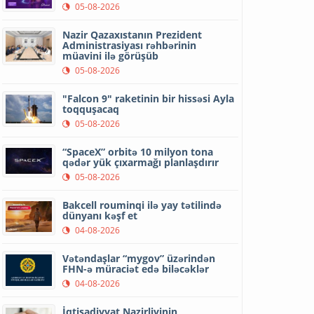
05-08-2026
Nazir Qazaxıstanın Prezident
Administrasiyası rəhbərinin
müavini ilə görüşüb
05-08-2026
"Falcon 9" raketinin bir hissəsi Ayla
toqquşacaq
05-08-2026
“SpaceX” orbitə 10 milyon tona
qədər yük çıxarmağı planlaşdırır
05-08-2026
Bakcell rouminqi ilə yay tətilində
dünyanı kəşf et
04-08-2026
Vətəndaşlar “mygov” üzərindən
FHN-ə müraciət edə biləcəklər
04-08-2026
İqtisadiyyat Nazirliyinin