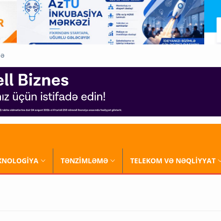
QƏ
XNOLOGİYA
TƏNZİMLƏMƏ
TELEKOM VƏ NƏQLİYYAT