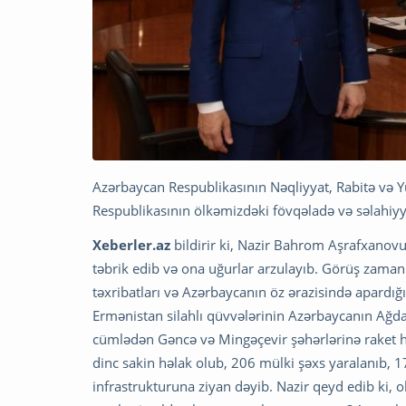
Azərbaycan Respublikasının Nəqliyyat, Rabitə və 
Respublikasının ölkəmizdəki fövqəladə və səlahiyyə
Xeberler.az
bildirir ki, Nazir Bahrom Aşrafxanovu
təbrik edib və ona uğurlar arzulayıb. Görüş zama
təxribatları və Azərbaycanın öz ərazisində apardığ
Ermənistan silahlı qüvvələrinin Azərbaycanın Ağd
cümlədən Gəncə və Mingəçevir şəhərlərinə raket 
dinc sakin həlak olub, 206 mülki şəxs yaralanıb, 1
infrastrukturuna ziyan dəyib. Nazir qeyd edib ki,