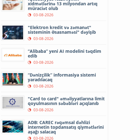
xidmətlərinə 13 milyondan artıq
müraciət olub
03-08-2026
"Elektron kredit və zəmanət"
sisteminin Əsasnaməsi" dəyişib
03-08-2026
“Alibaba” yeni AI modelini təqdim
edib
03-08-2026
“Dənizçilik” informasiya sistemi
yaradılacaq
03-08-2026
"Card to card" əməliyyatlarına limit
qoyulmasının səbəbləri açıqlanıb
03-08-2026
ADB: CAREC rəqəmsal dəhlizi
internetin topdansatış qiymətlərini
aşağı salacaq
03-08-2026