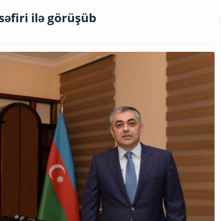
firi ilə görüşüb