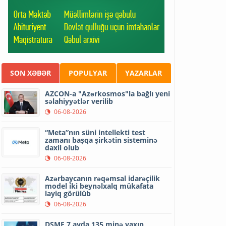
SON XƏBƏR
POPULYAR
YAZARLAR
AZCON-a "Azərkosmos"la bağlı yeni
səlahiyyətlər verilib
06-08-2026
“Meta”nın süni intellekti test
zamanı başqa şirkətin sisteminə
daxil olub
06-08-2026
Azərbaycanın rəqəmsal idarəçilik
model iki beynəlxalq mükafata
layiq görülüb
06-08-2026
DSMF 7 ayda 135 minə yaxın