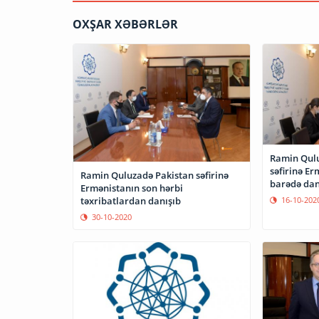
OXŞAR XƏBƏRLƏR
Ramin Qulu
səfirinə Er
Ramin Quluzadə Pakistan səfirinə
barədə dan
Ermənistanın son hərbi
təxribatlardan danışıb
16-10-202
30-10-2020