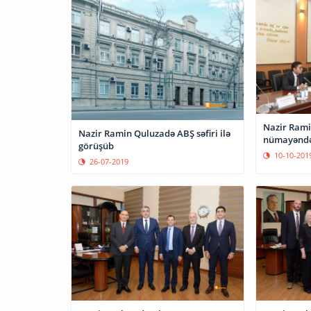
Nazir Rami
Nazir Ramin Quluzadə ABŞ səfiri ilə
nümayəndə 
görüşüb
10-10-201
26-07-2019