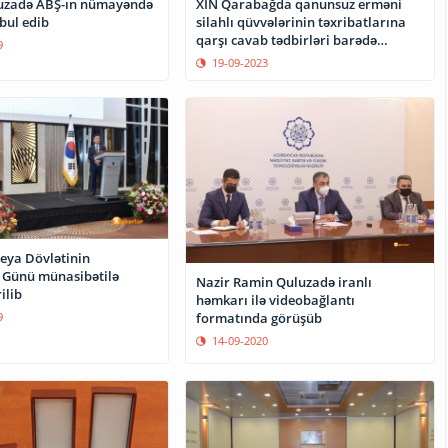
uzadə ABŞ-ın nümayəndə
XİN Qarabağda qanunsuz erməni
bul edib
silahlı qüvvələrinin təxribatlarına
qarşı cavab tədbirləri barədə
9
bəyanat yayıb
19-09-2023
eya Dövlətinin
 Günü münasibətilə
Nazir Ramin Quluzadə iranlı
ilib
həmkarı ilə videobağlantı
formatında görüşüb
9
14-09-2020