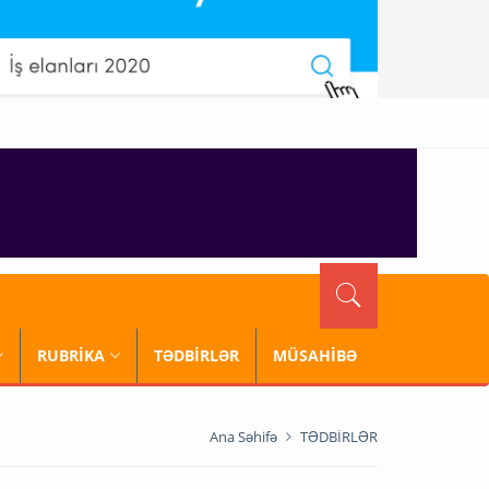
RUBRİKA
TƏDBİRLƏR
MÜSAHİBƏ
Ana Səhifə
TƏDBİRLƏR