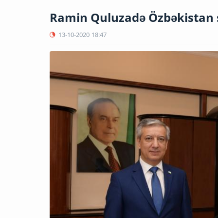
Ramin Quluzadə Özbəkistan sə
13-10-2020
18:47