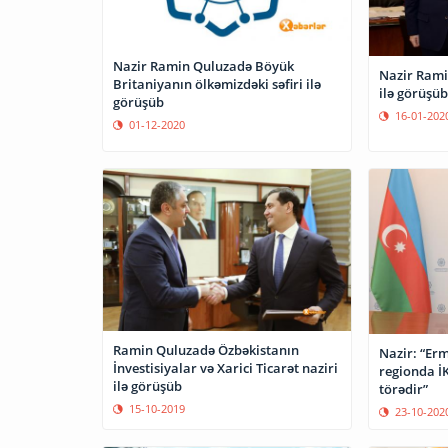
Nazir Ramin Quluzadə Böyük
Nazir Rami
Britaniyanın ölkəmizdəki səfiri ilə
ilə görüşüb
görüşüb
16-01-202
01-12-2020
Ramin Quluzadə Özbəkistanın
Nazir: “Erm
İnvestisiyalar və Xarici Ticarət naziri
regionda İK
ilə görüşüb
törədir”
15-10-2019
23-10-202