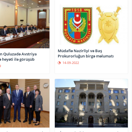
Müdafiə Nazirliyi və Baş
n Quluzadə Avstriya
Prokurorluğun birgə məlumatı
heyəti ilə görüşüb
14-09-2022
9