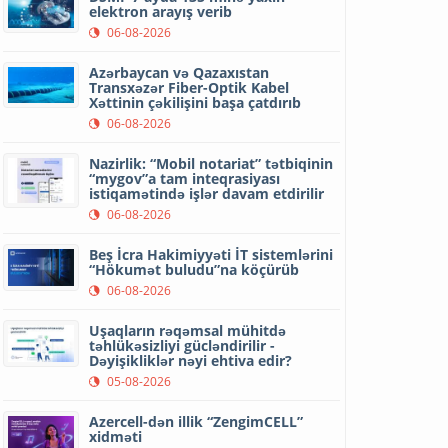
elektron arayış verib
06-08-2026
Azərbaycan və Qazaxıstan
Transxəzər Fiber-Optik Kabel
Xəttinin çəkilişini başa çatdırıb
06-08-2026
Nazirlik: “Mobil notariat” tətbiqinin
“mygov”a tam inteqrasiyası
istiqamətində işlər davam etdirilir
06-08-2026
Beş İcra Hakimiyyəti İT sistemlərini
“Hökumət buludu”na köçürüb
06-08-2026
Uşaqların rəqəmsal mühitdə
təhlükəsizliyi gücləndirilir -
Dəyişikliklər nəyi ehtiva edir?
05-08-2026
Azercell-dən illik “ZengimCELL”
xidməti