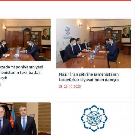
zadə Yaponiyanın yeni
mənistanın təxribatları
Nazir İran səfirinə Ermənistanın
ışıb
təcavüzkar siyasətindən danışıb
0
23-10-2020