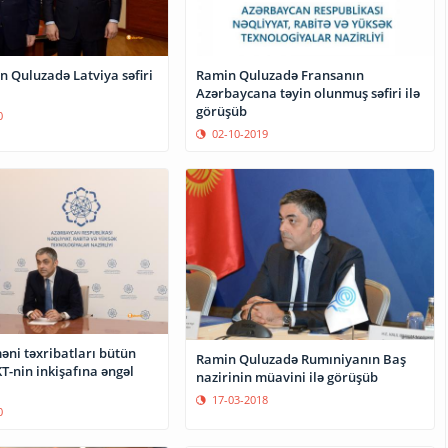
n Quluzadə Latviya səfiri
Ramin Quluzadə Fransanın
Azərbaycana təyin olunmuş səfiri ilə
görüşüb
0
02-10-2019
əni təxribatları bütün
Ramin Quluzadə Rumıniyanın Baş
T-nin inkişafına əngəl
nazirinin müavini ilə görüşüb
17-03-2018
0