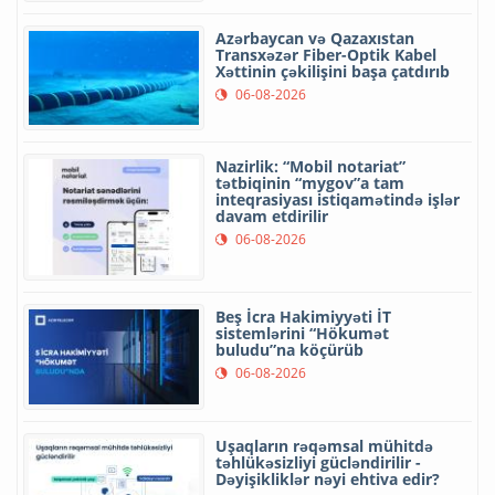
Azərbaycan və Qazaxıstan
Transxəzər Fiber-Optik Kabel
Xəttinin çəkilişini başa çatdırıb
06-08-2026
Nazirlik: “Mobil notariat”
tətbiqinin “mygov”a tam
inteqrasiyası istiqamətində işlər
davam etdirilir
06-08-2026
Beş İcra Hakimiyyəti İT
sistemlərini “Hökumət
buludu”na köçürüb
06-08-2026
Uşaqların rəqəmsal mühitdə
təhlükəsizliyi gücləndirilir -
Dəyişikliklər nəyi ehtiva edir?