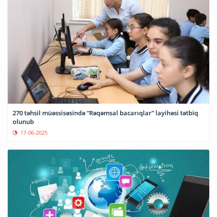
270 təhsil müəssisəsində “Rəqəmsal bacarıqlar” layihəsi tətbiq
olunub
17-06-2025