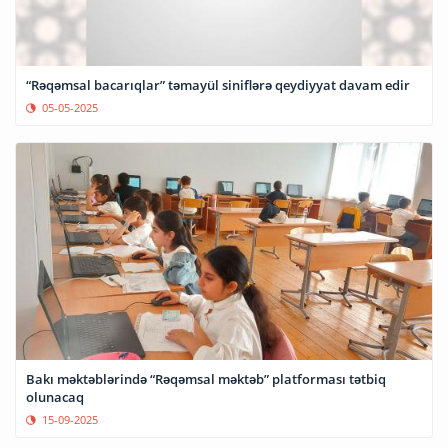
“Rəqəmsal bacarıqlar” təmayül siniflərə qeydiyyat davam edir
05-05-2025
Bakı məktəblərində “Rəqəmsal məktəb” platforması tətbiq
olunacaq
15-09-2025