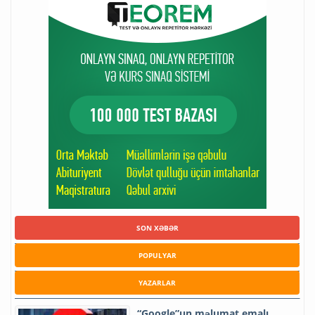
SON XƏBƏR
POPULYAR
YAZARLAR
“Google”un məlumat emalı