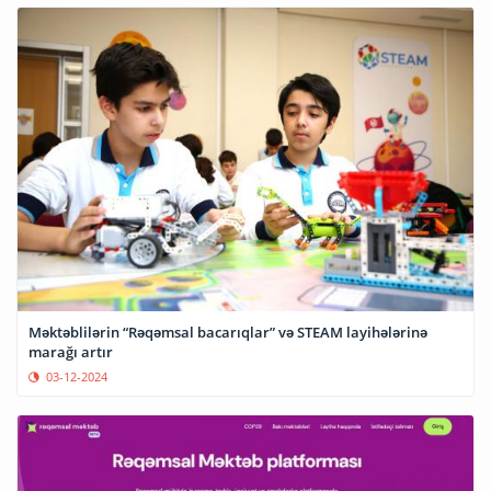
Məktəblilərin “Rəqəmsal bacarıqlar” və STEAM layihələrinə
marağı artır
03-12-2024