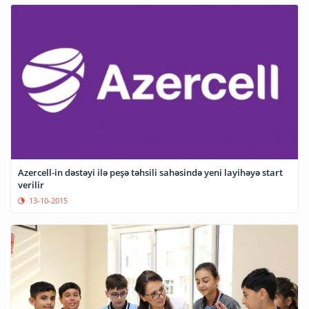
Azercell-in dəstəyi ilə peşə təhsili sahəsində yeni layihəyə start
verilir
13-10-2015