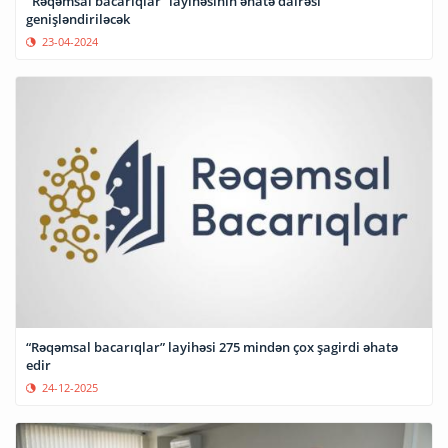
"Rəqəmsal bacarıqlar” layihəsinin əhatə dairəsi
genişləndiriləcək
23-04-2024
“Rəqəmsal bacarıqlar” layihəsi 275 mindən çox şagirdi əhatə
edir
24-12-2025