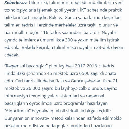
Xeberler.az
bildirir ki, təlimlərin məqsədi müəllimlərin yeni
texnologiyalarla işləmək qabiliyyətini, İKT sahəsində praktik
biliklərini artırmaqdır. Bakı və Gəncə şəhərlərində keçirilən
təlimlər tədris ili ərzində mərhələlər üzrə təşkil olunur və
hər müəllim üçün 116 tədris saatından ibarətdir. Noyabr
ayında təlimlərdə ümumilikdə 300-ə yaxın müəllim iştirak
edəcək. Bakıda keçirilən təlimlər isə noyabrın 23-dək davam
edəcək.
“Rəqəmsal bacarıqlar” pilot layihəsi 2017-2018-ci tədris
ilində Bakı şəhərində 45 məktəb üzrə 6500 şagirdi əhatə
edib. Cari tədris ilində isə Bakı və Gəncə şəhərləri üzrə 71
məktəb və 26 000 şagird bu layihəyə cəlb olunub. Layihə
informasiya texnologiyaları sistemləri və rəqəmsal
bacarıqların öyrədilməsi üzrə proqramlar hazırlayan
“Alqoritmika” beynəlxalq təhsil şirkəti ilə birgə keçirilir.
Dünyanın ən innovativ metodikalarından istifadə edilməklə
peşəkar metodist və pedaqoqlar tərəfindən hazırlanan