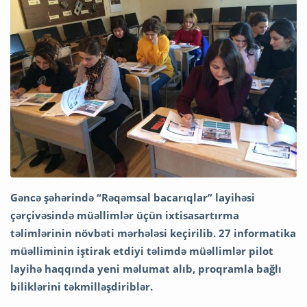
Gəncə şəhərində “Rəqəmsal bacarıqlar” layihəsi
çərçivəsində müəllimlər üçün ixtisasartırma
təlimlərinin növbəti mərhələsi keçirilib. 27 informatika
müəlliminin iştirak etdiyi təlimdə müəllimlər pilot
layihə haqqında yeni məlumat alıb, proqramla bağlı
biliklərini təkmilləşdiriblər.