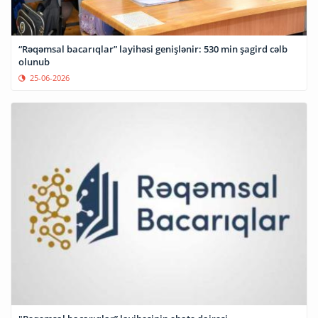
“Rəqəmsal bacarıqlar” layihəsi genişlənir: 530 min şagird cəlb
olunub
25-06-2026