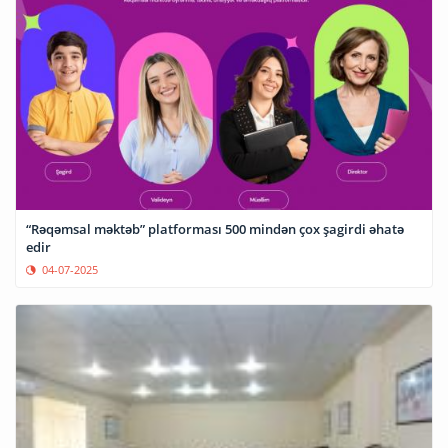
“Rəqəmsal məktəb” platforması 500 mindən çox şagirdi əhatə
edir
04-07-2025