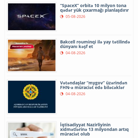
“SpaceX” orbitə 10 milyon tona
qədər yük çıxarmağı planlaşdırır
05-08-2026
Bakcell rouminqi ilə yay tətilində
dünyanı kəşf et
04-08-2026
Vətəndaşlar “mygov” üzərindən
FHN-ə müraciət edə biləcəklər
04-08-2026
İqtisadiyyat Nazirliyinin
xidmətlərinə 13 milyondan artıq
müraciət olub