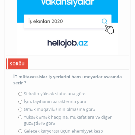
SORĞU
İT mütəxəssislər iş yerlərini hansı meyarlar əsasında
seçir ?
Şirkətin yüksək statusuna görə
İşin, layihənin xarakterinə görə
Əmək müqaviləsinin olmasına görə
Yüksək əmək haqqına, mükafatlara və digər
güzəştlərə görə
Gələcək karyerası üçün əhəmiyyət kəsb