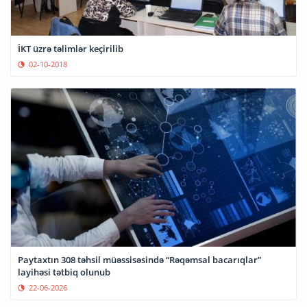
İKT üzrə təlimlər keçirilib
02-10-2018
Paytaxtın 308 təhsil müəssisəsində “Rəqəmsal bacarıqlar”
layihəsi tətbiq olunub
22-06-2026