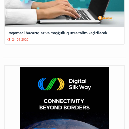
Rəqəmsal bacarıqlar və məşğulluq üzrə təlim keçiriləcək
24-09-2020