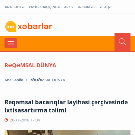
ANA SƏHİFƏ
LAYİHƏ HAQQINDA
ARXİV
XƏBƏRLƏR
ƏLAQƏ
RƏQƏMSAL DÜNYA
Ana Səhifə
RƏQƏMSAL DÜNYA
Rəqəmsal bacarıqlar layihəsi çərçivəsində
ixtisasartırma təlimi
20-11-2018
17:04