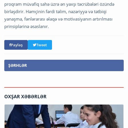
proqram müvafiq sahə üzrə ən yaxşı təcrübələri özündə
birləşdirir. Həmçinin fərdi təlim, nəzəriyyə və tətbiqi
yanaşma, fənlərarası əlaqə və motivasiyanın artırılması
prinsiplərinə əsaslanır.
Paylaş
Tweet
ŞƏRHLƏR
OXŞAR XƏBƏRLƏR