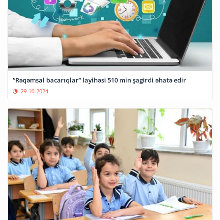
“Rəqəmsal bacarıqlar” layihəsi 510 min şagirdi əhatə edir
29-10-2024