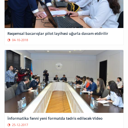
Rəqəmsal bacarıqlar pilot layihəsi uğurla davam etdirilir
04-10-2018
İnformatika fənni yeni formatda tədris ediləcək-Video
25-12-2017