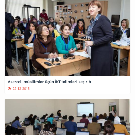
Azercell müəllimlər üçün İKT təlimləri keçirib
22-12-2015