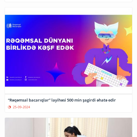
“Rəqəmsal bacarıqlar” layihəsi 500 min şagirdi əhatə edir
25-09-2024