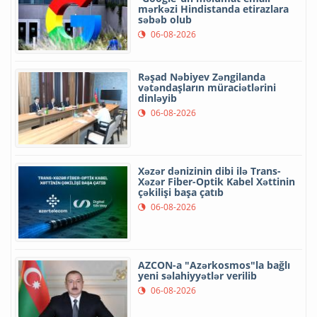
mərkəzi Hindistanda etirazlara
səbəb olub
06-08-2026
Rəşad Nəbiyev Zəngilanda
vətəndaşların müraciətlərini
dinləyib
06-08-2026
Xəzər dənizinin dibi ilə Trans-
Xəzər Fiber-Optik Kabel Xəttinin
çəkilişi başa çatıb
06-08-2026
AZCON-a "Azərkosmos"la bağlı
yeni səlahiyyətlər verilib
06-08-2026