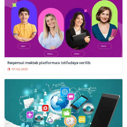
Rəqəmsal məktəb platforması istifadəyə verilib
07-02-2025