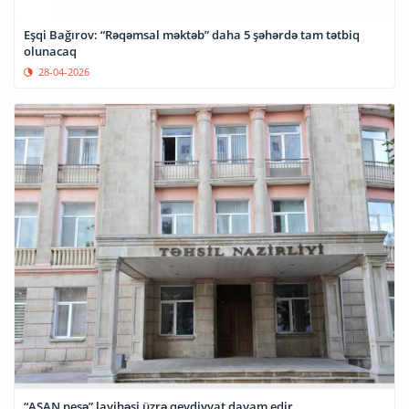
Eşqi Bağırov: “Rəqəmsal məktəb” daha 5 şəhərdə tam tətbiq
olunacaq
28-04-2026
“ASAN peşə” layihəsi üzrə qeydiyyat davam edir