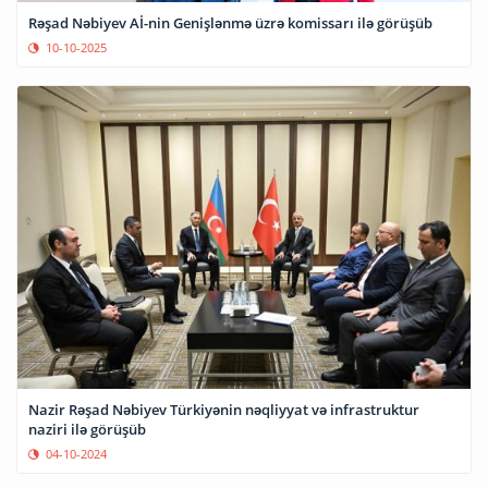
Rəşad Nəbiyev Aİ-nin Genişlənmə üzrə komissarı ilə görüşüb
10-10-2025
Nazir Rəşad Nəbiyev Türkiyənin nəqliyyat və infrastruktur
naziri ilə görüşüb
04-10-2024