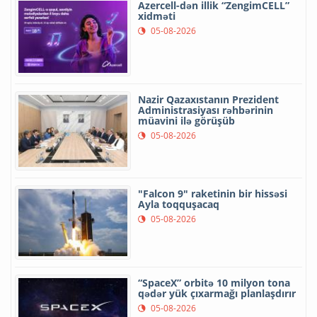
Azercell-dən illik “ZengimCELL”
xidməti
05-08-2026
Nazir Qazaxıstanın Prezident
Administrasiyası rəhbərinin
müavini ilə görüşüb
05-08-2026
"Falcon 9" raketinin bir hissəsi
Ayla toqquşacaq
05-08-2026
“SpaceX” orbitə 10 milyon tona
qədər yük çıxarmağı planlaşdırır
05-08-2026