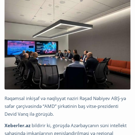
Rəqəmsal inkişaf və nəqliyyat naziri Rəşad Nəbiyev ABŞ-yə
səfər çərçivəsində “AMD” şirkətinin baş vitse-prezidenti
Devid Vanq ilə görüşüb.
Xeberler.az
bildirir ki, görüşdə Azərbaycanın süni intellekt
sahəsində imkanlarının genişləndirilməsi və regional