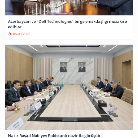
Azərbaycan və "Dell Technologies" birgə əməkdaşlığı müzakirə
ediblər
06-03-2026
Nazir Rəşad Nəbiyev Pakistanlı nazir ilə görüşüb