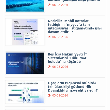
06-08-2026
Nazirlik: “Mobil notariat”
tətbiqinin “mygov”a tam
inteqrasiyası istiqamətində işlər
davam etdirilir
06-08-2026
Beş İcra Hakimiyyəti İT
sistemlərini “Hökumət
buludu”na köçürüb
06-08-2026
Uşaqların rəqəmsal mühitdə
təhlükəsizliyi gücləndirilir -
Dəyişikliklər nəyi ehtiva edir?
05-08-2026