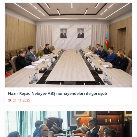
Nazir Rəşad Nəbiyev ABŞ nümayəndələri ilə görüşüb
21-11-2025