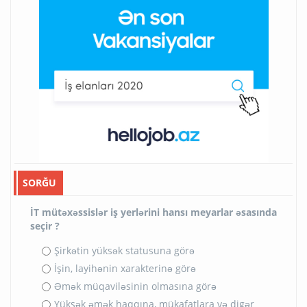
SORĞU
İT mütəxəssislər iş yerlərini hansı meyarlar əsasında
seçir ?
Şirkətin yüksək statusuna görə
İşin, layihənin xarakterinə görə
Əmək müqaviləsinin olmasına görə
Yüksək əmək haqqına, mükafatlara və digər