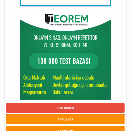
SON XƏBƏR
POPULYAR
YAZARLAR