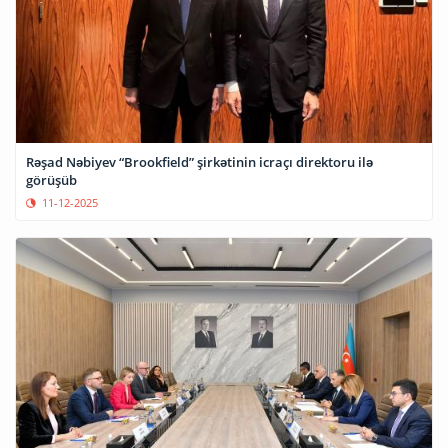
Rəşad Nəbiyev “Brookfield” şirkətinin icraçı direktoru ilə
görüşüb
11-12-2025