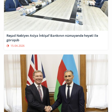
Rəşad Nəbiyev Asiya İnkişaf Bankının nümayəndə heyəti ilə
görüşüb
15-04-2026