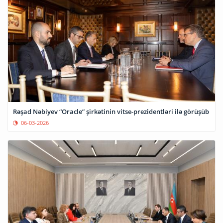
Rəşad Nəbiyev “Oracle” şirkətinin vitse-prezidentləri ilə görüşüb
06-03-2026