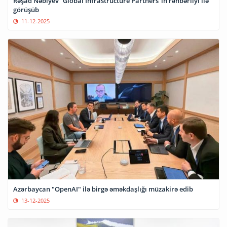
Rəşad Nəbiyev “Global Infrastructure Partners”in rəhbərliyi ilə
görüşüb
11-12-2025
Azərbaycan "OpenAI" ilə birgə əməkdaşlığı müzakirə edib
13-12-2025