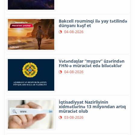
Bakcell rouminqi ilə yay tətilində
dünyanı kəşf et
04-08-2026
Vətəndaşlar “mygov” üzərindən
FHN-ə müraciət edə biləcəklər
04-08-2026
İqtisadiyyat Nazirliyinin
xidmətlərinə 13 milyondan artıq
müraciət olub
03-08-2026