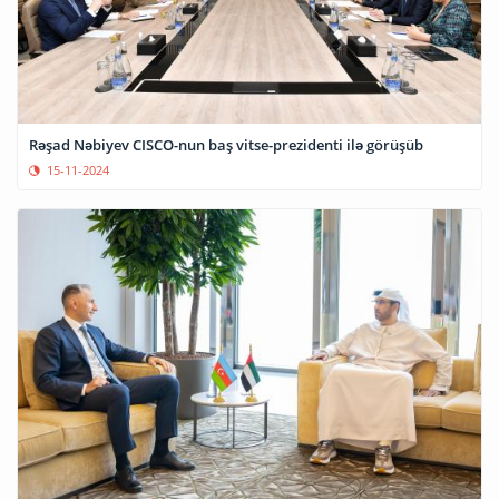
Rəşad Nəbiyev CISCO-nun baş vitse-prezidenti ilə görüşüb
15-11-2024