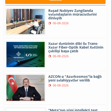
Rəşad Nəbiyev Zəngilanda
vətəndaşların müraciətlərini
dinləyib
06-08-2026
Xəzər dənizinin dibi ilə Trans-
Xəzər Fiber-Optik Kabel Xəttinin
çəkilişi başa çatıb
06-08-2026
AZCON-a "Azərkosmos"la bağlı
yeni səlahiyyətlər verilib
06-08-2026
“Meta”nın süni intellekti test