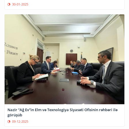
30-01-2025
Nazir “Ağ Ev”in Elm və Texnologiya Siyasəti Ofisinin rəhbəri ilə
görüşüb
09-12-2025