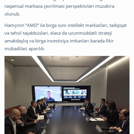
rəqəmsal mərkəzə çevrilməsi perspektivləri müzakirə
olunub.
Həmçinin “AMD” ilə birgə süni intellekt mərkəzləri, tədqiqat
və təhsil təşəbbüsləri, eləcə də uzunmüddətli strateji
əməkdaşlıq və birgə investisiya imkanları barədə fikir
mübadiləsi aparılıb.