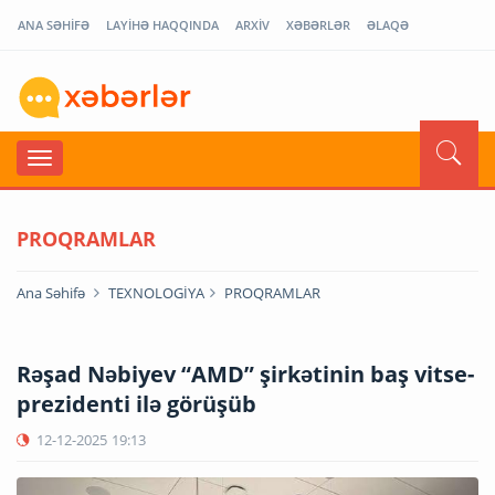
ANA SƏHİFƏ
LAYİHƏ HAQQINDA
ARXİV
XƏBƏRLƏR
ƏLAQƏ
PROQRAMLAR
Ana Səhifə
TEXNOLOGİYA
PROQRAMLAR
Rəşad Nəbiyev “AMD” şirkətinin baş vitse-
prezidenti ilə görüşüb
12-12-2025
19:13