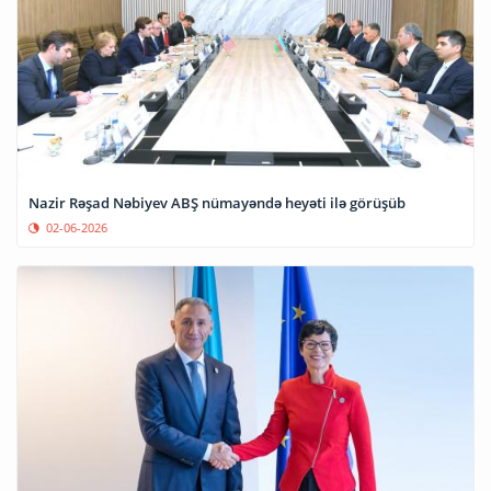
Nazir Rəşad Nəbiyev ABŞ nümayəndə heyəti ilə görüşüb
02-06-2026