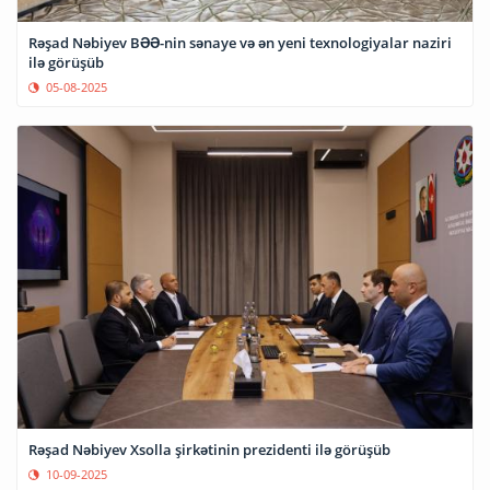
Rəşad Nəbiyev BƏƏ-nin sənaye və ən yeni texnologiyalar naziri
ilə görüşüb
05-08-2025
Rəşad Nəbiyev Xsolla şirkətinin prezidenti ilə görüşüb
10-09-2025