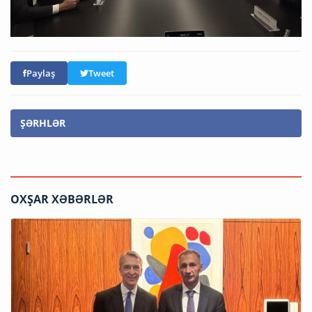
Paylaş
Tweet
ŞƏRHLƏR
OXŞAR XƏBƏRLƏR