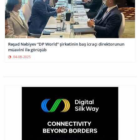
Rəşad Nəbiyev “DP World” şirkətinin baş icraçı direktorunun
müavini ilə görüşüb
04-08-2025