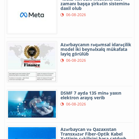
zamanı başqa şirkətin sisteminə
daxil olub
06-08-2026
Azərbaycanın rəqəmsal idarəçilik
model iki beynəlxalq mükafata
layiq görülüb
06-08-2026
DSMF 7 ayda 135 minə yaxın
elektron arayış verib
06-08-2026
Azərbaycan və Qazaxıstan
Transxəzər Fiber-Optik Kabel
Xəttinin çəkilişini başa çatdırıb