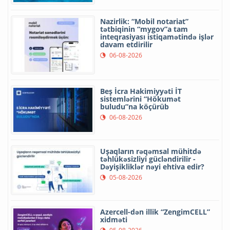
Nazirlik: “Mobil notariat”
tətbiqinin “mygov”a tam
inteqrasiyası istiqamətində işlər
davam etdirilir
06-08-2026
Beş İcra Hakimiyyəti İT
sistemlərini “Hökumət
buludu”na köçürüb
06-08-2026
Uşaqların rəqəmsal mühitdə
təhlükəsizliyi gücləndirilir -
Dəyişikliklər nəyi ehtiva edir?
05-08-2026
Azercell-dən illik “ZengimCELL”
xidməti