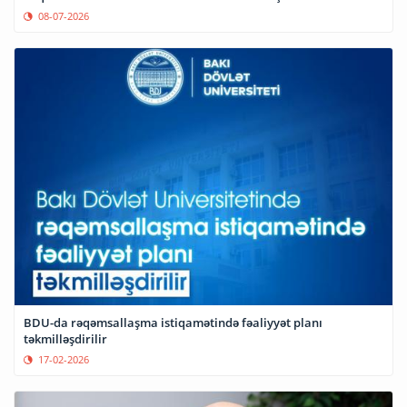
08-07-2026
BDU-da rəqəmsallaşma istiqamətində fəaliyyət planı
təkmilləşdirilir
17-02-2026