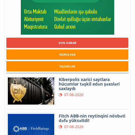
SON XƏBƏR
POPULYAR
YAZARLAR
Kiberpolis xarici saytlara
hücumlar təşkil edən şəxsləri
saxlayıb
07-08-2026
Fitch ABB-nin reytinqini növbəti
dəfə yüksəltdi!
07-08-2026