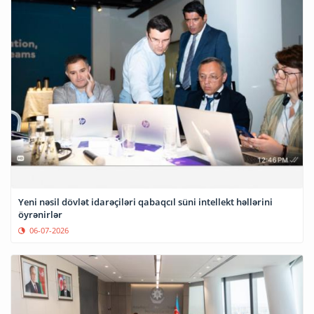
Yeni nəsil dövlət idarəçiləri qabaqcıl süni intellekt həllərini
öyrənirlər
06-07-2026