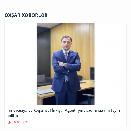
OXŞAR XƏBƏRLƏR
İnnovasiya və Rəqəmsal İnkişaf Agentliyinə sədr müavini təyin
edilib
10-01-2024