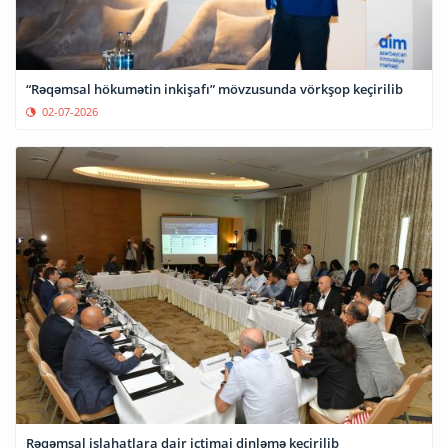
“Rəqəmsal hökumətin inkişafı” mövzusunda vörkşop keçirilib
02-07-2026
Rəqəmsal islahatlara dair ictimai dinləmə keçirilib