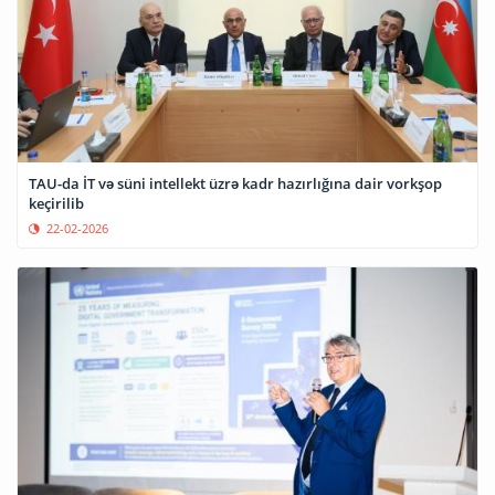
TAU-da İT və süni intellekt üzrə kadr hazırlığına dair vorkşop
keçirilib
22-02-2026