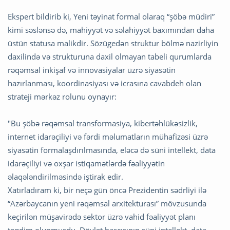
Ekspert bildirib ki, Yeni təyinat formal olaraq “şöbə müdiri”
kimi səslənsə də, mahiyyət və səlahiyyət baxımından daha
üstün statusa malikdir. Sözügedən struktur bölmə nazirliyin
daxilində və strukturuna daxil olmayan tabeli qurumlarda
rəqəmsal inkişaf və innovasiyalar üzrə siyasətin
hazırlanması, koordinasiyası və icrasına cavabdeh olan
strateji mərkəz rolunu oynayır:
"Bu şöbə rəqəmsal transformasiya, kibertəhlükəsizlik,
internet idarəçiliyi və fərdi məlumatların mühafizəsi üzrə
siyasətin formalaşdırılmasında, eləcə də süni intellekt, data
idarəçiliyi və oxşar istiqamətlərdə fəaliyyətin
əlaqələndirilməsində iştirak edir.
Xatırladıram ki, bir neçə gün öncə Prezidentin sədrliyi ilə
“Azərbaycanın yeni rəqəmsal arxitekturası” mövzusunda
keçirilən müşavirədə sektor üzrə vahid fəaliyyət planı
təqdim olunmuşdu. Dövlət başçısının süni intellekt, data