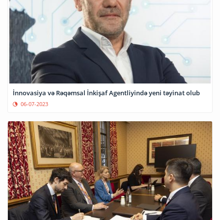
İnnovasiya və Rəqəmsal İnkişaf Agentliyində yeni təyinat olub
06-07-2023