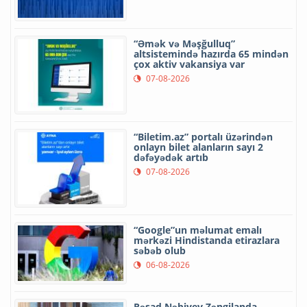
“Əmək və Məşğulluq”
altsistemində hazırda 65 mindən
çox aktiv vakansiya var
07-08-2026
“Biletim.az” portalı üzərindən
onlayn bilet alanların sayı 2
dəfəyədək artıb
07-08-2026
“Google”un məlumat emalı
mərkəzi Hindistanda etirazlara
səbəb olub
06-08-2026
Rəşad Nəbiyev Zəngilanda