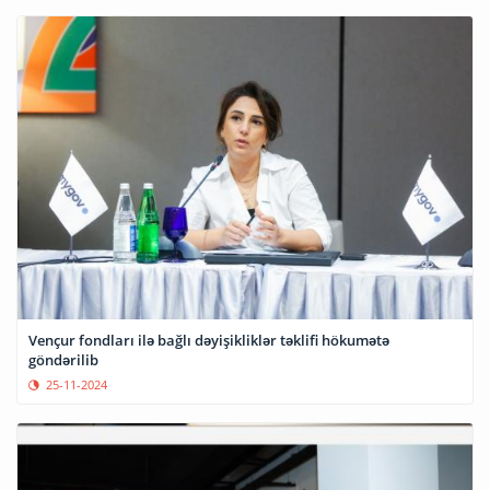
Vençur fondları ilə bağlı dəyişikliklər təklifi hökumətə
göndərilib
25-11-2024