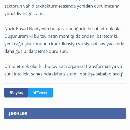
sektorun vahid arxitektura əsasında yenidən qurulmasına
yönəldiyini göstərir.
Nazir Rəşad Nəbiyevin bu qərarını uğurlu hesab etmək olar.
Düşünürəm ki bu təyinatın məntiqi də ondan ibarətdir ki,
yeni çağırışlar fonunda koordinasiya və siyasət səviyyəsində
daha güclü idarəetmə qurulsun.
Ümid etmək olar ki, bu təyinat rəqəmsal transformasiya və
süni intellekt sahəsində daha sistemli dönüşə səbəb olacaq".
Paylaş
Tweet
ŞƏRHLƏR