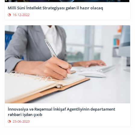
Milli Süni İntellekt Strategiyası gələn il hazır olacaq
16-12-2022
İnnovasiya və Rəqəmsal İnkişaf Agentliyinin departament
rəhbəri işdən çıxıb
23-06-2023