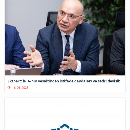
Ekspert: İRİA-nın vəsaitindən istifadə qaydaları və sədri dəyişib
16-01-2025