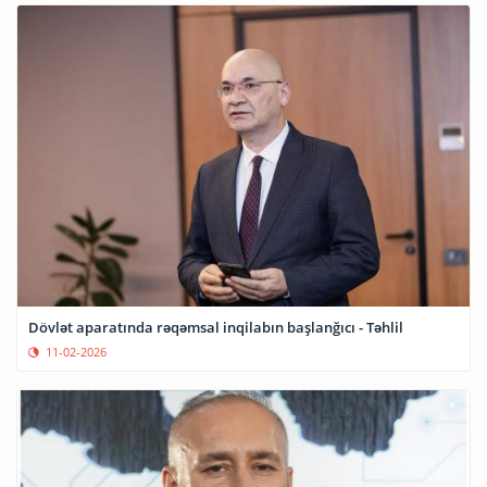
Dövlət aparatında rəqəmsal inqilabın başlanğıcı - Təhlil
11-02-2026