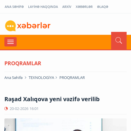
ANA SƏHİFƏ
LAYİHƏ HAQQINDA
ARXİV
XƏBƏRLƏR
ƏLAQƏ
PROQRAMLAR
Ana Səhifə
TEXNOLOGİYA
PROQRAMLAR
Rəşad Xalıqova yeni vəzifə verilib
20-02-2026
16:01