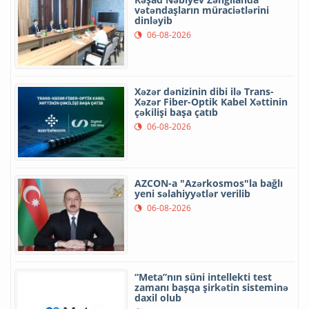
vətəndaşların müraciətlərini
dinləyib
06-08-2026
Xəzər dənizinin dibi ilə Trans-
Xəzər Fiber-Optik Kabel Xəttinin
çəkilişi başa çatıb
06-08-2026
AZCON-a "Azərkosmos"la bağlı
yeni səlahiyyətlər verilib
06-08-2026
“Meta”nın süni intellekti test
zamanı başqa şirkətin sisteminə
daxil olub