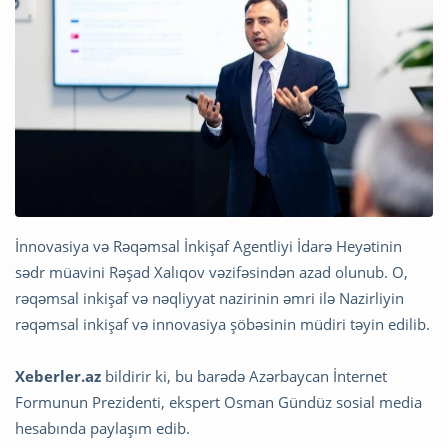
İnnovasiya və Rəqəmsal İnkişaf Agentliyi İdarə Heyətinin
sədr müavini Rəşad Xalıqov vəzifəsindən azad olunub. O,
rəqəmsal inkişaf və nəqliyyat nazirinin əmri ilə Nazirliyin
rəqəmsal inkişaf və innovasiya şöbəsinin müdiri təyin edilib.
Xeberler.az
bildirir ki, bu barədə Azərbaycan İnternet
Formunun Prezidenti, ekspert Osman Gündüz sosial media
hesabında paylaşım edib.