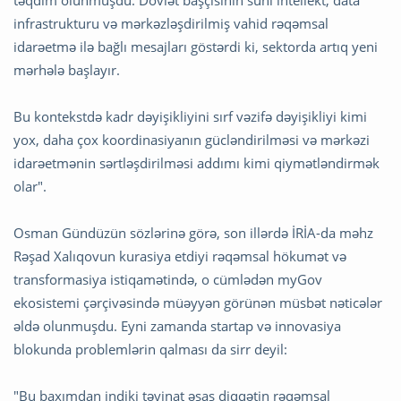
infrastrukturu və mərkəzləşdirilmiş vahid rəqəmsal
idarəetmə ilə bağlı mesajları göstərdi ki, sektorda artıq yeni
mərhələ başlayır.
Bu kontekstdə kadr dəyişikliyini sırf vəzifə dəyişikliyi kimi
yox, daha çox koordinasiyanın gücləndirilməsi və mərkəzi
idarəetmənin sərtləşdirilməsi addımı kimi qiymətləndirmək
olar".
Osman Gündüzün sözlərinə görə, son illərdə İRİA-da məhz
Rəşad Xalıqovun kurasiya etdiyi rəqəmsal hökumət və
transformasiya istiqamətində, o cümlədən myGov
ekosistemi çərçivəsində müəyyən görünən müsbət nəticələr
əldə olunmuşdu. Eyni zamanda startap və innovasiya
blokunda problemlərin qalması da sirr deyil:
"Bu baxımdan indiki təyinat əsas diqqətin rəqəmsal