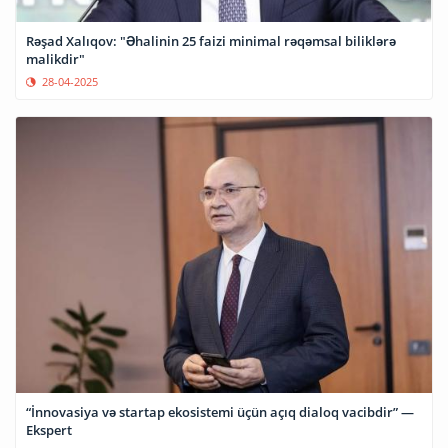
Rəşad Xalıqov: "Əhalinin 25 faizi minimal rəqəmsal biliklərə
malikdir"
28-04-2025
“İnnovasiya və startap ekosistemi üçün açıq dialoq vacibdir” —
Ekspert