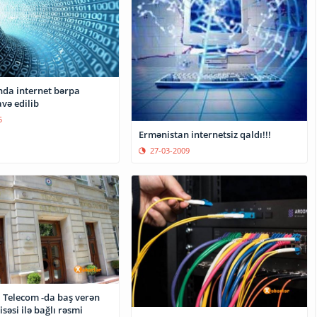
da internet bərpa
və edilib
5
Ermənistan internetsiz qaldı!!!
27-03-2009
 Telecom -da baş verən
səsi ilə bağlı rəsmi