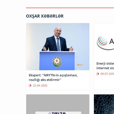
OXŞAR XƏBƏRLƏR
Enerji sis
internet xi
09-07-201
Ekspert: "NRYTN-in açıqlaması,
reallığı əks etdirmir"
22-04-2020