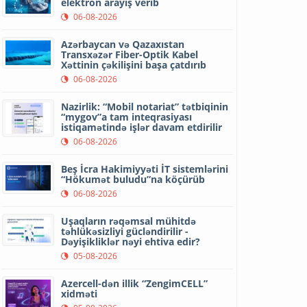
elektron arayış verib
06-08-2026
Azərbaycan və Qazaxıstan
Transxəzər Fiber-Optik Kabel
Xəttinin çəkilişini başa çatdırıb
06-08-2026
Nazirlik: “Mobil notariat” tətbiqinin
“mygov”a tam inteqrasiyası
istiqamətində işlər davam etdirilir
06-08-2026
Beş İcra Hakimiyyəti İT sistemlərini
“Hökumət buludu”na köçürüb
06-08-2026
Uşaqların rəqəmsal mühitdə
təhlükəsizliyi gücləndirilir -
Dəyişikliklər nəyi ehtiva edir?
05-08-2026
Azercell-dən illik “ZengimCELL”
xidməti