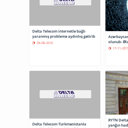
Delta Telecom internetlə bağlı
yaranmış problemə aydınlıq gətirib
Azərbaycan
olunub- Əla
04-08-2016
17-11-201
RYTN Delta
Delta Telecom Türkmənistanla
yanğın hadi