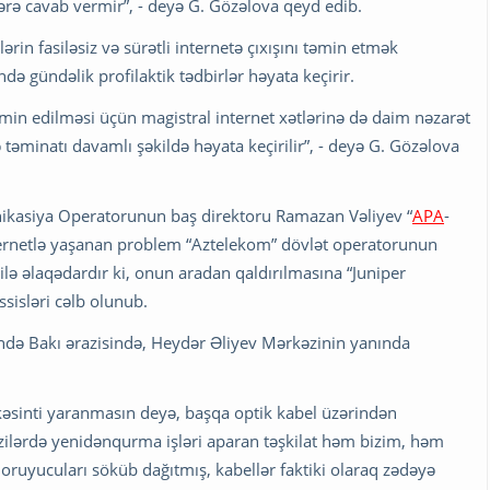
lərə cavab vermir”, - deyə G. Gözəlova qeyd edib.
ərin fasiləsiz və sürətli internetə çıxışını təmin etmək
ə gündəlik profilaktik tədbirlər həyata keçirir.
təmin edilməsi üçün magistral internet xətlərinə də daim nəzarət
lə təminatı davamlı şəkildə həyata keçirilir”, - deyə G. Gözəlova
nikasiya Operatorunun baş direktoru Ramazan Vəliyev “
APA
-
nternetlə yaşanan problem “Aztelekom” dövlət operatorunun
lə əlaqədardır ki, onun aradan qaldırılmasına “Juniper
sisləri cəlb olunub.
ində Bakı ərazisində, Heydər Əliyev Mərkəzinin yanında
kəsinti yaranmasın deyə, başqa optik kabel üzərindən
razilərdə yenidənqurma işləri aparan təşkilat həm bizim, həm
ruyucuları söküb dağıtmış, kabellər faktiki olaraq zədəyə