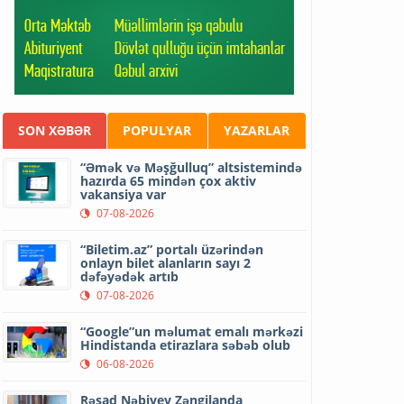
SON XƏBƏR
POPULYAR
YAZARLAR
“Əmək və Məşğulluq” altsistemində
hazırda 65 mindən çox aktiv
vakansiya var
07-08-2026
“Biletim.az” portalı üzərindən
onlayn bilet alanların sayı 2
dəfəyədək artıb
07-08-2026
“Google”un məlumat emalı mərkəzi
Hindistanda etirazlara səbəb olub
06-08-2026
Rəşad Nəbiyev Zəngilanda