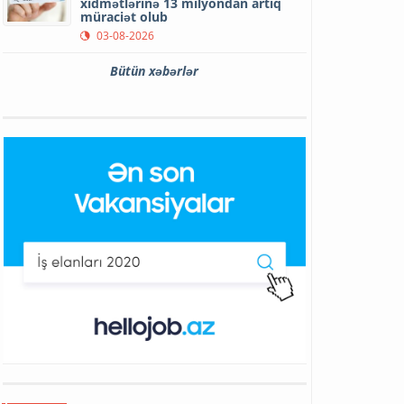
xidmətlərinə 13 milyondan artıq
müraciət olub
03-08-2026
Bütün xəbərlər