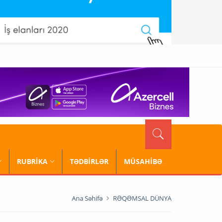
RUBRİKA
TƏDBİRLƏR
MÜSAHİBƏ
Ana Səhifə
RƏQƏMSAL DÜNYA