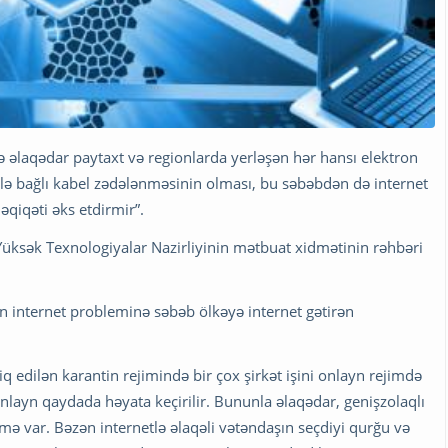
ə əlaqədar paytaxt və regionlarda yerləşən hər hansı elektron
i ilə bağlı kabel zədələnməsinin olması, bu səbəbdən də internet
qiqəti əks etdirmir”.
 Yüksək Texnologiyalar Nazirliyinin mətbuat xidmətinin rəhbəri
n internet probleminə səbəb ölkəyə internet gətirən
q edilən karantin rejimində bir çox şirkət işini onlayn rejimdə
onlayn qaydada həyata keçirilir. Bununla əlaqədar, genişzolaqlı
ə var. Bəzən internetlə əlaqəli vətəndaşın seçdiyi qurğu və