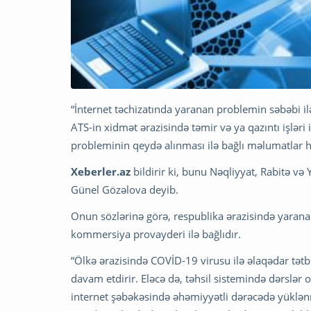
“İnternet təchizatında yaranan problemin səbəbi il
ATS-in xidmət ərazisində təmir və ya qazıntı işlər
probleminin qeydə alınması ilə bağlı məlumatlar hə
Xeberler.az
bildirir ki, bunu Nəqliyyat, Rabitə və
Günel Gözəlova deyib.
Onun sözlərinə görə, respublika ərazisində yarana
kommersiya provayderi ilə bağlıdır.
“Ölkə ərazisində COVİD-19 virusu ilə əlaqədar tətbi
davam etdirir. Eləcə də, təhsil sistemində dərslər 
internet şəbəkəsində əhəmiyyətli dərəcədə yüklənm