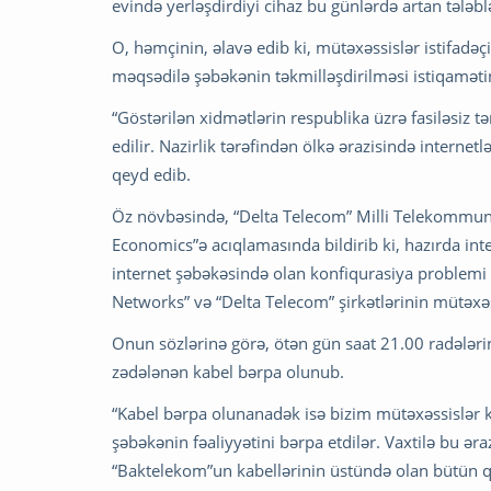
evində yerləşdirdiyi cihaz bu günlərdə artan tələb
O, həmçinin, əlavə edib ki, mütəxəssislər istifadəçil
məqsədilə şəbəkənin təkmilləşdirilməsi istiqamətind
“Göstərilən xidmətlərin respublika üzrə fasiləsiz 
edilir. Nazirlik tərəfindən ölkə ərazisində internet
qeyd edib.
​Öz növbəsində, “Delta Telecom” Milli Telekommu
Economics”ə acıqlamasında bildirib ki, hazırda i
internet şəbəkəsində olan konfiqurasiya problemi i
Networks” və “Delta Telecom” şirkətlərinin mütəxəs
Onun sözlərinə görə, ötən gün saat 21.00 radələr
zədələnən kabel bərpa olunub.
“Kabel bərpa olunanadək isə bizim mütəxəssislər 
şəbəkənin fəaliyyətini bərpa etdilər. Vaxtilə bu ə
“Baktelekom”un kabellərinin üstündə olan bütün qo