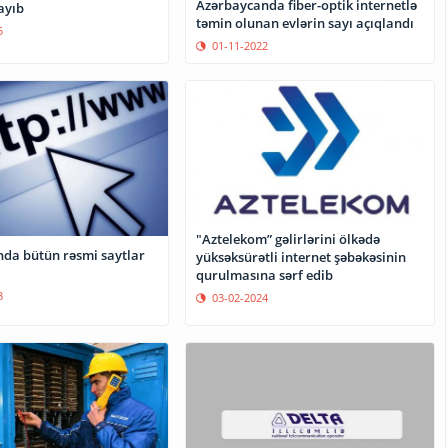
Azərbaycanda fiber-optik internetlə
ayıb
təmin olunan evlərin sayı açıqlandı
5
01-11-2022
"Aztelekom” gəlirlərini ölkədə
da bütün rəsmi saytlar
yüksəksürətli internet şəbəkəsinin
qurulmasına sərf edib
8
03-02-2024