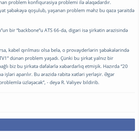
anan problem konfiqurasiya problemi ilə əlaqədardır.
tiyat şəbəkəyə qoşulub, yaşanan problem məhz bu qəza şəraitdə
m”un bir “backbone”u ATS 66-da, digəri isə şirkətin ərazisində
rsa, kabel qırılması olsa belə, o provayderlərin şəbəkələrində
V1” dünən problem yaşadı. Çünki bu şirkət yalnız bir
lı biz bu şirkətə dəfələrlə xəbərdarlıq etmişik. Hazırda “20
şləri aparılır. Bu ərazidə rabitə xətləri yerləşir. Əgər
oblemlə üzləşəcək”, - deyə R. Vəliyev bildirib.