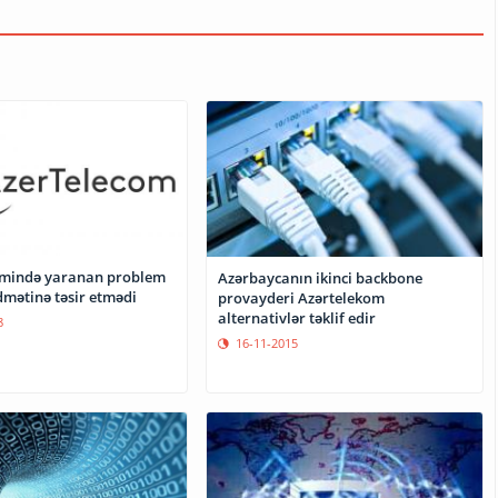
temində yaranan problem
Azərbaycanın ikinci backbone
dmətinə təsir etmədi
provayderi Azərtelekom
alternativlər təklif edir
8
16-11-2015