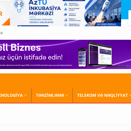
QƏ
XNOLOGİYA
TƏNZİMLƏMƏ
TELEKOM VƏ NƏQLİYYAT