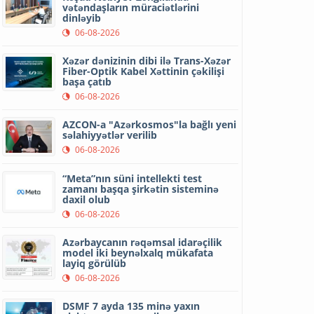
vətəndaşların müraciətlərini
dinləyib
06-08-2026
Xəzər dənizinin dibi ilə Trans-Xəzər
Fiber-Optik Kabel Xəttinin çəkilişi
başa çatıb
06-08-2026
AZCON-a "Azərkosmos"la bağlı yeni
səlahiyyətlər verilib
06-08-2026
“Meta”nın süni intellekti test
zamanı başqa şirkətin sisteminə
daxil olub
06-08-2026
Azərbaycanın rəqəmsal idarəçilik
model iki beynəlxalq mükafata
layiq görülüb
06-08-2026
DSMF 7 ayda 135 minə yaxın