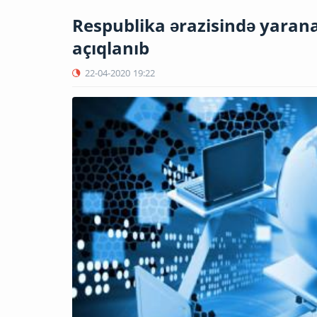
Respublika ərazisində yaran
açıqlanıb
22-04-2020
19:22