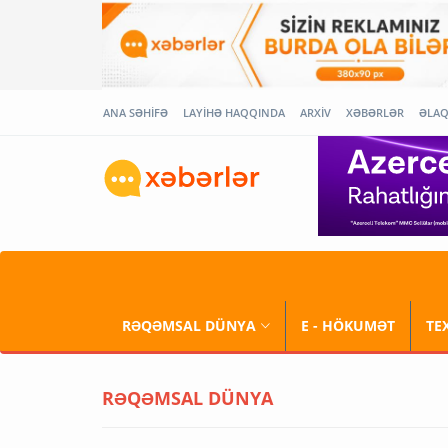
ANA SƏHİFƏ
LAYİHƏ HAQQINDA
ARXİV
XƏBƏRLƏR
ƏLA
RƏQƏMSAL DÜNYA
E - HÖKUMƏT
TE
RƏQƏMSAL DÜNYA