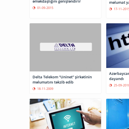
əməkdaşlığını genişləndirir
məlumat y
01-09-2015
17-11-201
Azərbaycan
Delta Telekom “Uninet” şirkətinin
dayandı
məlumatını təkzib edib
25-09-201
18-11-2009