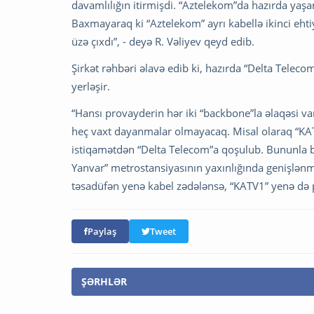
davamlılığın itirmişdi. “Aztelekom”da hazırda yaş
Baxmayaraq ki “Aztelekom” ayrı kabellə ikinci eh
üzə çıxdı”, - deyə R. Vəliyev qeyd edib.
Şirkət rəhbəri əlavə edib ki, hazırda “Delta Teleco
yerləşir.
“Hansı provayderin hər iki “backbone”la əlaqəsi va
heç vaxt dayanmalar olmayacaq. Misal olaraq “KAT
istiqamətdən “Delta Telecom”a qoşulub. Bununla bağ
Yanvar” metrostansiyasının yaxınlığında genişlənmə i
təsadüfən yenə kabel zədələnsə, “KATV1” yenə də pr
Paylaş
Tweet
ŞƏRHLƏR