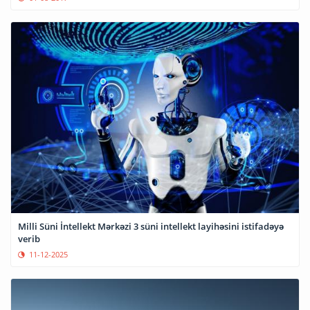
Milli Süni İntellekt Mərkəzi 3 süni intellekt layihəsini istifadəyə
verib
11-12-2025