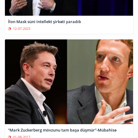
İlon Mask süni intellekt şirkəti yaradıb
12-07-2023
“Mark Zuckerberg mövzunu tam başa düşmür”-Mübahisə
01-08-2017