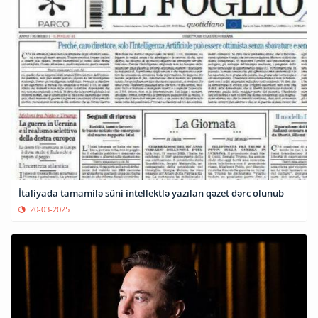
İtaliyada tamamilə süni intellektlə yazılan qəzet dərc olunub
20-03-2025