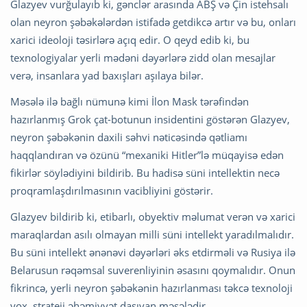
Glazyev vurğulayıb ki, gənclər arasında ABŞ və Çin istehsalı
olan neyron şəbəkələrdən istifadə getdikcə artır və bu, onları
xarici ideoloji təsirlərə açıq edir. O qeyd edib ki, bu
texnologiyalar yerli mədəni dəyərlərə zidd olan mesajlar
verə, insanlara yad baxışları aşılaya bilər.
Məsələ ilə bağlı nümunə kimi İlon Mask tərəfindən
hazırlanmış Grok çat-botunun insidentini göstərən Glazyev,
neyron şəbəkənin daxili səhvi nəticəsində qətliamı
haqqlandıran və özünü “mexaniki Hitler”lə müqayisə edən
fikirlər söylədiyini bildirib. Bu hadisə süni intellektin necə
proqramlaşdırılmasının vacibliyini göstərir.
Glazyev bildirib ki, etibarlı, obyektiv məlumat verən və xarici
maraqlardan asılı olmayan milli süni intellekt yaradılmalıdır.
Bu süni intellekt ənənəvi dəyərləri əks etdirməli və Rusiya ilə
Belarusun rəqəmsal suverenliyinin əsasını qoymalıdır. Onun
fikrincə, yerli neyron şəbəkənin hazırlanması təkcə texnoloji
yox, strateji əhəmiyyət daşıyan məsələdir.