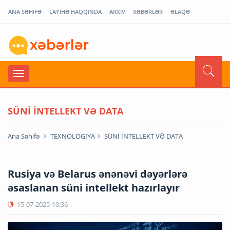
ANA SƏHİFƏ
LAYİHƏ HAQQINDA
ARXİV
XƏBƏRLƏR
ƏLAQƏ
SÜNİ İNTELLEKT VƏ DATA
Ana Səhifə
TEXNOLOGİYA
SÜNİ İNTELLEKT VƏ DATA
Rusiya və Belarus ənənəvi dəyərlərə
əsaslanan süni intellekt hazırlayır
15-07-2025
10:36