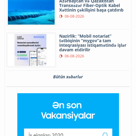
Azərbaycan və Qazaxıstan
Transxəzər Fiber-Optik Kabel
Xəttinin çəkilişini başa çatdırıb
06-08-2026
Nazirlik: “Mobil notariat”
tətbiqinin “mygov”a tam
inteqrasiyası istiqamətində işlər
davam etdirilir
06-08-2026
Bütün xəbərlər