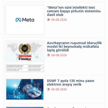
“Meta”nın süni intellekti test
zamanı başqa şirkətin sisteminə
daxil olub
06-08-2026
Azərbaycanın rəqəmsal idarəçilik
model iki beynəlxalq mükafata
layiq görülüb
06-08-2026
DSMF 7 ayda 135 minə yaxın
elektron arayış verib
06-08-2026