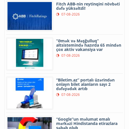
Fitch ABB-nin reytinqini növbəti
dəfə yüksəltdi!
07-08-2026
“Əmək və Məşğulluq”
altsistemində hazırda 65 mindən
çox aktiv vakansiya var
07-08-2026
“Biletim.az” portalı üzərindən
onlayn bilet alanların sayı 2
dəfəyədək artıb
07-08-2026
“Google”un məlumat emalı
mərkəzi Hindistanda etirazlara
səbəb olub