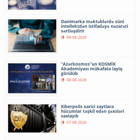
Danimarka məktəblərdə süni
intellektdən istifadəyə nəzarəti
sərtləşdirir
08-08-2026
“Azərkosmos”un KOSMİK
Akademiyası mükafata layiq
görülüb
08-08-2026
Kiberpolis xarici saytlara
hücumlar təşkil edən şəxsləri
saxlayıb
07-08-2026