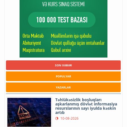
SON XƏBƏR
POPULYAR
YAZARLAR
Təhlükəsizlik boşluqları
aşkarlanmış dövlət informasiya
resurslarının sayı iyulda kəskin
artıb
10-08-2026