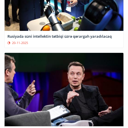
Rusiyada süni intellektin tətbiqi üzrə qərargah yaradılacaq
20-11-2025