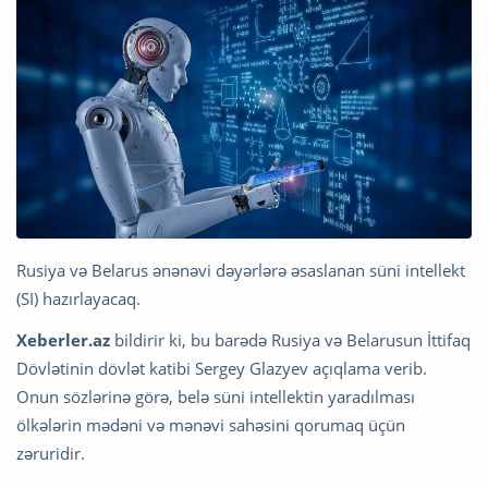
Rusiya və Belarus ənənəvi dəyərlərə əsaslanan süni intellekt
(SI) hazırlayacaq.
Xeberler.az
bildirir ki, bu barədə Rusiya və Belarusun İttifaq
Dövlətinin dövlət katibi Sergey Glazyev açıqlama verib.
Onun sözlərinə görə, belə süni intellektin yaradılması
ölkələrin mədəni və mənəvi sahəsini qorumaq üçün
zəruridir.