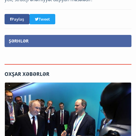
Paylaş
Tweet
ŞƏRHLƏR
OXŞAR XƏBƏRLƏR