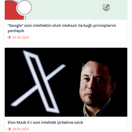
“Google” süni intellektin silah istehsalı ilə bağlı prinsiplərini
yeniləyib
05-02-2025
Elon Mask X-i süni intellekt şirkətinə satıb
29-03-2025