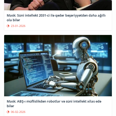
Mask: Süni intellekt 2031-ci ilə qədər bəşəriyyətdən daha ağıllı
ola bilər
23-01-2026
Mask: ABŞ-ı müflislikdən robotlar və süni intellekt xilas edə
bilər
06-02-2026