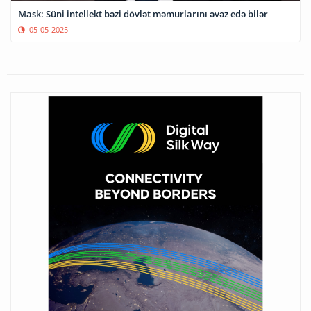
Mask: Süni intellekt bəzi dövlət məmurlarını əvəz edə bilər
05-05-2025