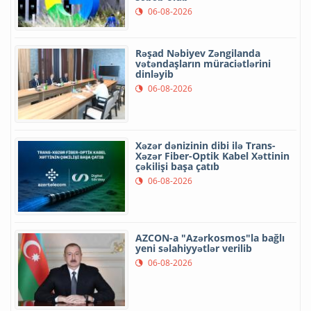
06-08-2026
Rəşad Nəbiyev Zəngilanda
vətəndaşların müraciətlərini
dinləyib
06-08-2026
Xəzər dənizinin dibi ilə Trans-
Xəzər Fiber-Optik Kabel Xəttinin
çəkilişi başa çatıb
06-08-2026
AZCON-a "Azərkosmos"la bağlı
yeni səlahiyyətlər verilib
06-08-2026