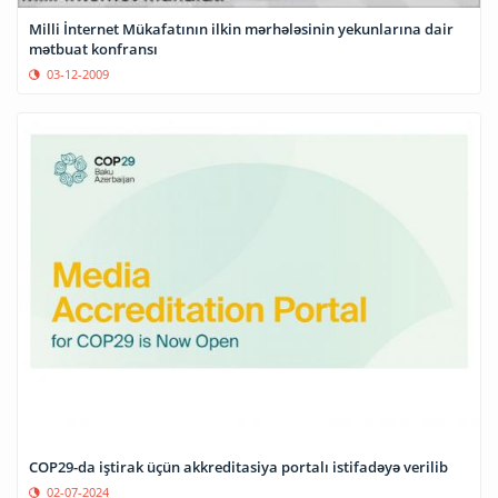
Milli İnternet Mükafatının ilkin mərhələsinin yekunlarına dair
mətbuat konfransı
03-12-2009
COP29-da iştirak üçün akkreditasiya portalı istifadəyə verilib
02-07-2024