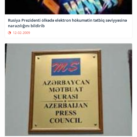
Rusiya Prezidenti ölkədə elektron hökumətin tətbiq səviyyəsinə
narazılığını bildirib
12-02-2009