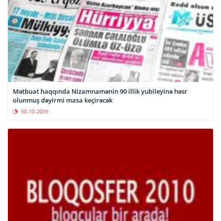
Mətbuat haqqında Nizamnamənin 90 illik yubileyinə həsr
olunmuş dəyirmi masa keçirəcək
30-10-2009