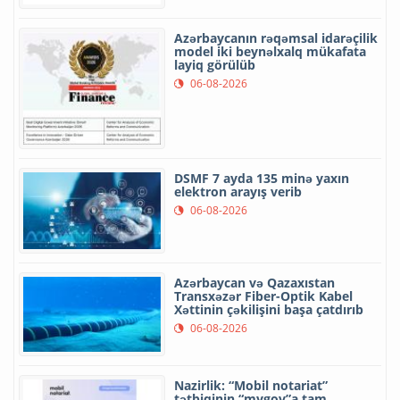
Azərbaycanın rəqəmsal idarəçilik
model iki beynəlxalq mükafata
layiq görülüb
06-08-2026
DSMF 7 ayda 135 minə yaxın
elektron arayış verib
06-08-2026
Azərbaycan və Qazaxıstan
Transxəzər Fiber-Optik Kabel
Xəttinin çəkilişini başa çatdırıb
06-08-2026
Nazirlik: “Mobil notariat”
tətbiqinin “mygov”a tam