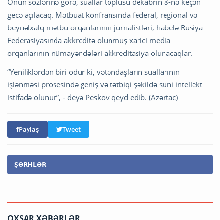
Onun sözlərinə görə, suallar toplusu dekabrın 8-nə keçən
gecə açılacaq. Mətbuat konfransında federal, regional və
beynəlxalq mətbu orqanlarının jurnalistləri, habelə Rusiya
Federasiyasında akkreditə olunmuş xarici media
orqanlarının nümayəndələri akkreditasiya olunacaqlar.
“Yeniliklərdən biri odur ki, vətəndaşların suallarının
işlənməsi prosesində geniş və tətbiqi şəkildə süni intellekt
istifadə olunur”, - deyə Peskov qeyd edib. (Azərtac)
Paylaş
Tweet
ŞƏRHLƏR
OXŞAR XƏBƏRLƏR