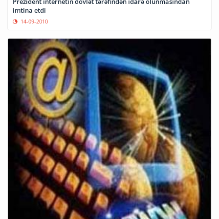
Prezident internetin dövlət tərəfindən idarə olunmasından
imtina etdi
14-09-2010