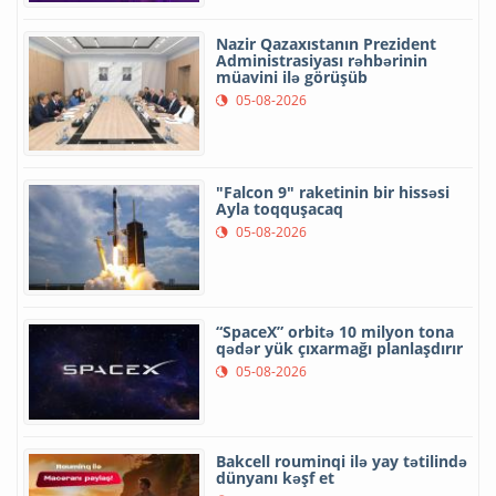
Nazir Qazaxıstanın Prezident
Administrasiyası rəhbərinin
müavini ilə görüşüb
05-08-2026
"Falcon 9" raketinin bir hissəsi
Ayla toqquşacaq
05-08-2026
“SpaceX” orbitə 10 milyon tona
qədər yük çıxarmağı planlaşdırır
05-08-2026
Bakcell rouminqi ilə yay tətilində
dünyanı kəşf et