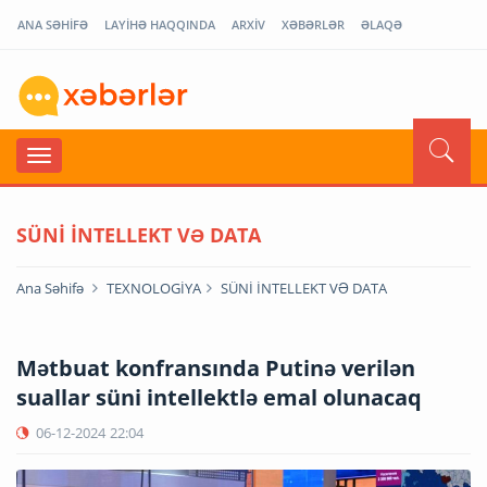
ANA SƏHİFƏ
LAYİHƏ HAQQINDA
ARXİV
XƏBƏRLƏR
ƏLAQƏ
SÜNİ İNTELLEKT VƏ DATA
Ana Səhifə
TEXNOLOGİYA
SÜNİ İNTELLEKT VƏ DATA
Mətbuat konfransında Putinə verilən
suallar süni intellektlə emal olunacaq
06-12-2024
22:04