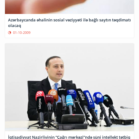
Azərbaycanda əhalinin sosial vəziyyəti ilə bağlı saytın təqdimatı
olacaq
01-10-2009
İqtisadiyyat Nazirliyinin “Çağrı mərkəzi”ndə süni intellekt tətbiq