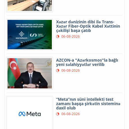
Xəzər dənizinin dibi ilə Trans-
Xəzər Fiber-Optik Kabel Xəttinin
çəkilişi başa çatıb
06-08-2026
AZCON-a "Azərkosmos"la bağlı
yeni səlahiyyətlər verilib
06-08-2026
“Meta”nın süni intellekti test
zamanı başqa şirkətin sisteminə
daxil olub
06-08-2026