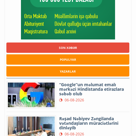
SON XƏBƏR
POPULYAR
YAZARLAR
“Google”un məlumat emalı
mərkəzi Hindistanda etirazlara
səbəb olub
06-08-2026
Rəşad Nəbiyev Zəngilanda
vətəndaşların müraciətlərini
dinləyib
06-08-2026