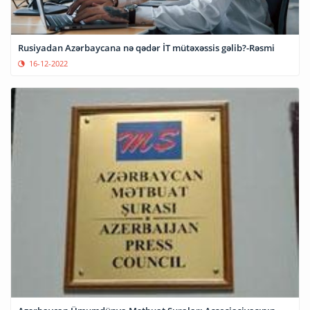
Rusiyadan Azərbaycana nə qədər İT mütəxəssis gəlib?-Rəsmi
16-12-2022