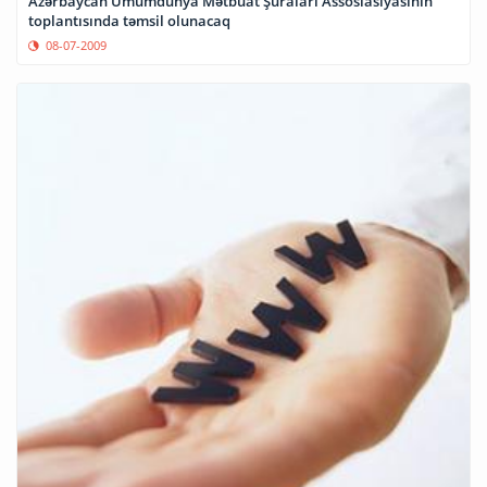
Azərbaycan Ümumdünya Mətbuat Şuraları Assosiasiyasının
toplantısında təmsil olunacaq
08-07-2009