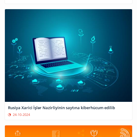
Rusiya Xarici İşlər Nazirliyinin saytına kiberhücum edilib
24-10-2024