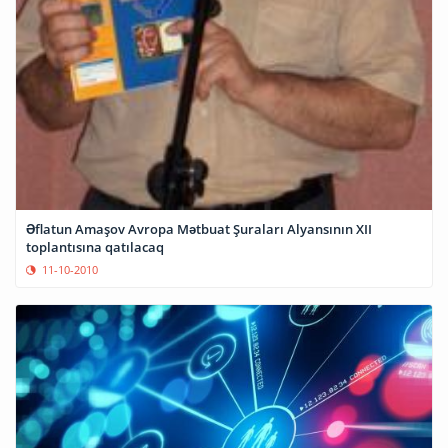
Əflatun Amaşov Avropa Mətbuat Şuraları Alyansının XII
toplantısına qatılacaq
11-10-2010