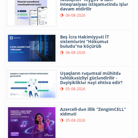
inteqrasiyası istiqamətində işlər
davam etdirilir
06-08-2026
Beş İcra Hakimiyyəti İT
sistemlərini “Hökumət
buludu”na köçürüb
06-08-2026
Uşaqların rəqəmsal mühitdə
təhlükəsizliyi gücləndirilir -
Dəyişikliklər nəyi ehtiva edir?
05-08-2026
Azercell-dən illik “ZengimCELL”
xidməti
05-08-2026