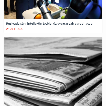
Rusiyada süni intellektin tətbiqi üzrə qərargah yaradılacaq
20-11-2025