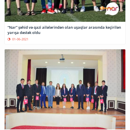
“Nar” şəhid və qazi ailələrindən olan uşaqlar arasında keçirilən
yarışa dəstək oldu
01-06-2021