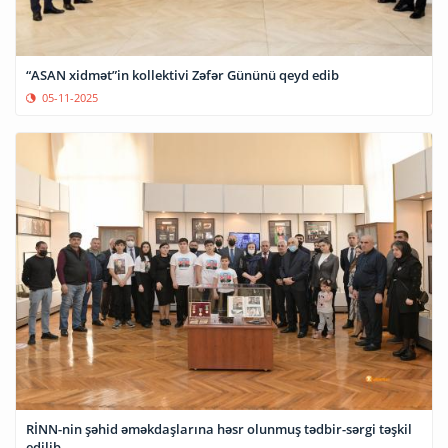
“ASAN xidmət”in kollektivi Zəfər Gününü qeyd edib
05-11-2025
RİNN-nin şəhid əməkdaşlarına həsr olunmuş tədbir-sərgi təşkil
edilib