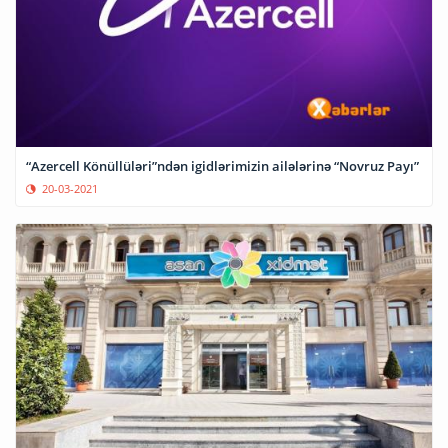
“Azercell Könüllüləri”ndən igidlərimizin ailələrinə “Novruz Payı”
20-03-2021