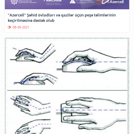
"Azercell" Şəhid övladları və qazilər üçün peşə təlimlərinin
keçirilməsinə dəstək olub
08-09-2021