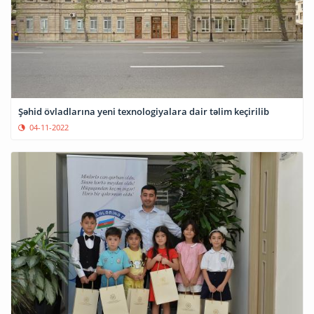
Şəhid övladlarına yeni texnologiyalara dair təlim keçirilib
04-11-2022