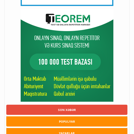
SON XƏBƏR
POPULYAR
YAZARLAR