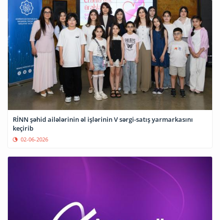
RİNN şəhid ailələrinin əl işlərinin V sərgi-satış yarmarkasını
keçirib
02-06-2026