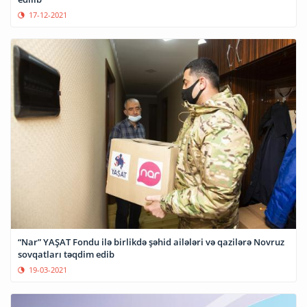
17-12-2021
“Nar” YAŞAT Fondu ilə birlikdə şəhid ailələri və qazilərə Novruz
sovqatları təqdim edib
19-03-2021