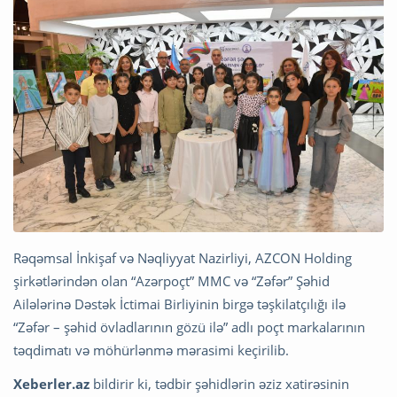
Rəqəmsal İnkişaf və Nəqliyyat Nazirliyi, AZCON Holding
şirkətlərindən olan “Azərpoçt” MMC və “Zəfər” Şəhid
Ailələrinə Dəstək İctimai Birliyinin birgə təşkilatçılığı ilə
“Zəfər – şəhid övladlarının gözü ilə” adlı poçt markalarının
təqdimatı və möhürlənmə mərasimi keçirilib.
Xeberler.az
bildirir ki, tədbir şəhidlərin əziz xatirəsinin