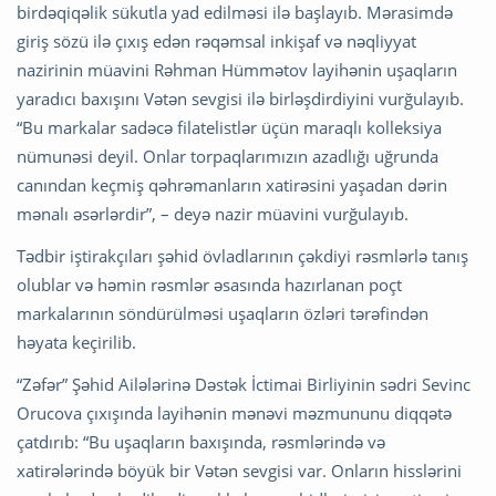
birdəqiqəlik sükutla yad edilməsi ilə başlayıb. Mərasimdə
giriş sözü ilə çıxış edən rəqəmsal inkişaf və nəqliyyat
nazirinin müavini Rəhman Hümmətov layihənin uşaqların
yaradıcı baxışını Vətən sevgisi ilə birləşdirdiyini vurğulayıb.
“Bu markalar sadəcə filatelistlər üçün maraqlı kolleksiya
nümunəsi deyil. Onlar torpaqlarımızın azadlığı uğrunda
canından keçmiş qəhrəmanların xatirəsini yaşadan dərin
mənalı əsərlərdir”, – deyə nazir müavini vurğulayıb.
Tədbir iştirakçıları şəhid övladlarının çəkdiyi rəsmlərlə tanış
olublar və həmin rəsmlər əsasında hazırlanan poçt
markalarının söndürülməsi uşaqların özləri tərəfindən
həyata keçirilib.
“Zəfər” Şəhid Ailələrinə Dəstək İctimai Birliyinin sədri Sevinc
Orucova çıxışında layihənin mənəvi məzmununu diqqətə
çatdırıb: “Bu uşaqların baxışında, rəsmlərində və
xatirələrində böyük bir Vətən sevgisi var. Onların hisslərini