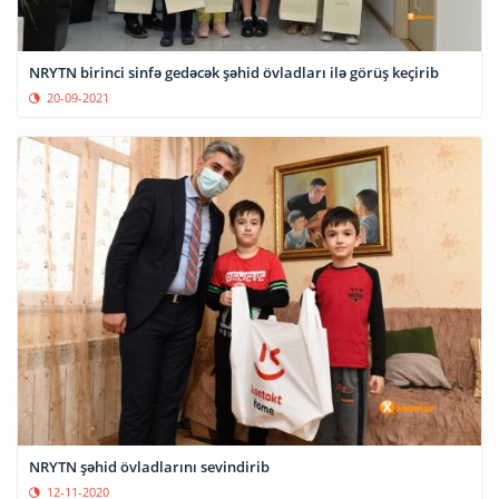
NRYTN birinci sinfə gedəcək şəhid övladları ilə görüş keçirib
20-09-2021
NRYTN şəhid övladlarını sevindirib
12-11-2020