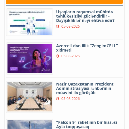
Uşaqların rəqəmsal mühitdə
təhlükəsizliyi gücləndirilir -
Dəyişikliklər nəyi ehtiva edir?
05-08-2026
Azercell-dən illik “ZengimCELL”
xidməti
05-08-2026
Nazir Qazaxıstanın Prezident
Administrasiyası rəhbərinin
müavini ilə görüşüb
05-08-2026
"Falcon 9" raketinin bir hissəsi
Ayla toqquşacaq