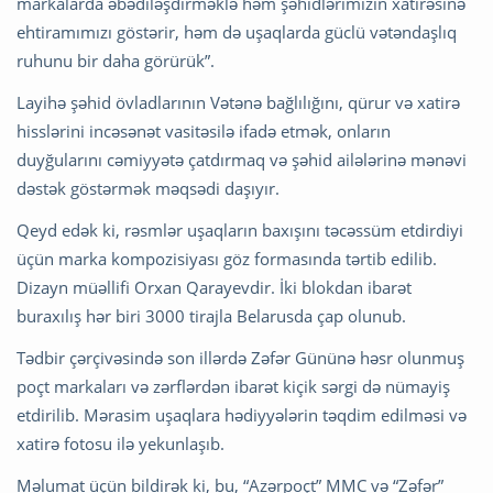
markalarda əbədiləşdirməklə həm şəhidlərimizin xatirəsinə
ehtiramımızı göstərir, həm də uşaqlarda güclü vətəndaşlıq
ruhunu bir daha görürük”.
Layihə şəhid övladlarının Vətənə bağlılığını, qürur və xatirə
hisslərini incəsənət vasitəsilə ifadə etmək, onların
duyğularını cəmiyyətə çatdırmaq və şəhid ailələrinə mənəvi
dəstək göstərmək məqsədi daşıyır.
Qeyd edək ki, rəsmlər uşaqların baxışını təcəssüm etdirdiyi
üçün marka kompozisiyası göz formasında tərtib edilib.
Dizayn müəllifi Orxan Qarayevdir. İki blokdan ibarət
buraxılış hər biri 3000 tirajla Belarusda çap olunub.
Tədbir çərçivəsində son illərdə Zəfər Gününə həsr olunmuş
poçt markaları və zərflərdən ibarət kiçik sərgi də nümayiş
etdirilib. Mərasim uşaqlara hədiyyələrin təqdim edilməsi və
xatirə fotosu ilə yekunlaşıb.
Məlumat üçün bildirək ki, bu, “Azərpoçt” MMC və “Zəfər”