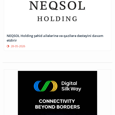
NEQSOL Holding şəhid ailələrinə və qazilərə dəstəyini davam
etdirir
28-05-2026