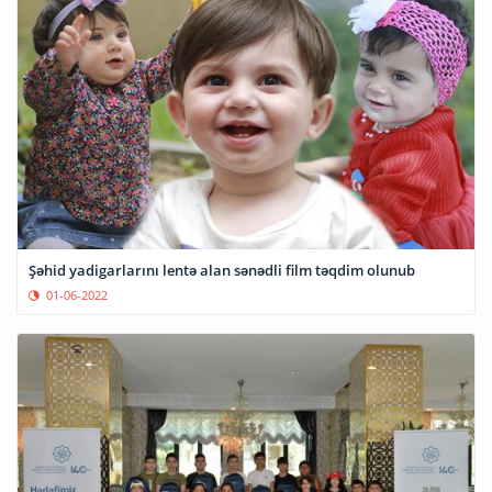
Şəhid yadigarlarını lentə alan sənədli film təqdim olunub
01-06-2022