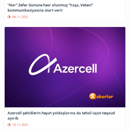
“Nar” Zəfər Gününə həsr olunmuş “Yaşa, Vətən!”
kommunikasiyasına start verir
04-11-2021
Azercell şəhidlərin həyat yoldaşlarına da təhsil üçün təqaüd
ayırıb
19-11-2021