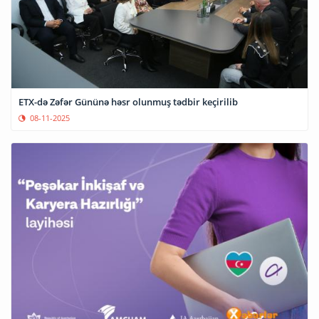
ETX-də Zəfər Gününə həsr olunmuş tədbir keçirilib
08-11-2025