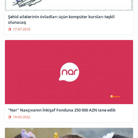
Şəhid ailələrinin övladları üçün kompüter kursları təşkil
olunacaq
17-07-2010
"Nar" Naxçıvanın İnkişaf Fonduna 250 000 AZN ianə edib
19-03-2022