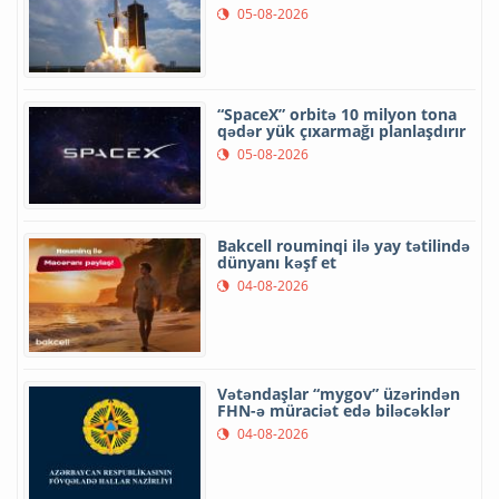
05-08-2026
“SpaceX” orbitə 10 milyon tona
qədər yük çıxarmağı planlaşdırır
05-08-2026
Bakcell rouminqi ilə yay tətilində
dünyanı kəşf et
04-08-2026
Vətəndaşlar “mygov” üzərindən
FHN-ə müraciət edə biləcəklər
04-08-2026