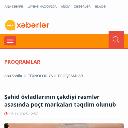
ANA SƏHİFƏ
LAYİHƏ HAQQINDA
ARXİV
XƏBƏRLƏR
ƏLAQƏ
PROQRAMLAR
Ana Səhifə
TEXNOLOGİYA
PROQRAMLAR
Şəhid övladlarının çəkdiyi rəsmlər
əsasında poçt markaları təqdim olunub
06-11-2025
12:57