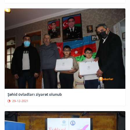
Şəhid övladları ziyarət olunub
29-12-2021