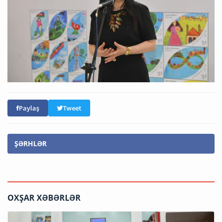
Paylaş
Tweet
ŞƏRHLƏR
OXŞAR XƏBƏRLƏR