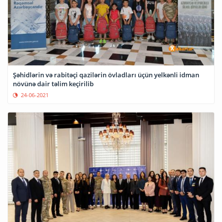
Şəhidlərin və rabitəçi qazilərin övladları üçün yelkənli idman
növünə dair təlim keçirilib
24-06-2021