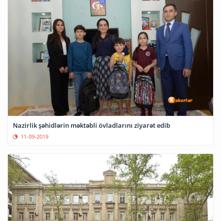
Nazirlik şəhidlərin məktəbli övladlarını ziyarət edib
11-09-2019