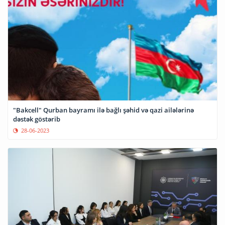
"Bakcell" Qurban bayramı ilə bağlı şəhid və qazi ailələrinə
dəstək göstərib
28-06-2023