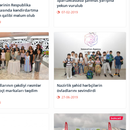
Spartakiadada şahmat yarışına
lərinin Respublika
yekun vurulub
asında kəndirdartma
07-02-2019
n qalibi məlum olub
9
larının çəkdiyi rəsmlər
Nazirlik şəhid hərbçilərin
oçt markaları təqdim
övladlarını sevindirdi
27-06-2019
5