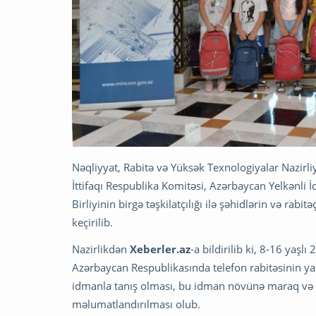
Nəqliyyat, Rabitə və Yüksək Texnologiyalar Nazirli
İttifaqı Respublika Komitəsi, Azərbaycan Yelkənli İ
Birliyinin birgə təşkilatçılığı ilə şəhidlərin və rab
keçirilib.
Nazirlikdən
Xeberler.az
-a bildirilib ki, 8-16 yaşlı
Azərbaycan Respublikasında telefon rabitəsinin yar
idmanla tanış olması, bu idman növünə maraq və is
məlumatlandırılması olub.