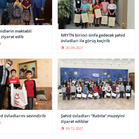
hidlərin məktəbli
NRYTN birinci sinfə gedəcək şəhid
 ziyarət edib
övladları ilə görüş keçirib
9
20-09-2021
d övladlarını sevindirib
Şəhid övladları “Rabitə” muzeyini
ziyarət ediblər
0
09-12-2021