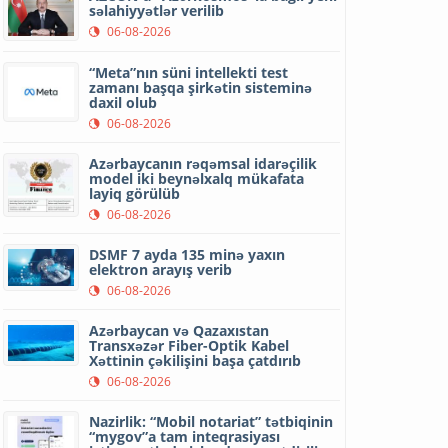
səlahiyyətlər verilib
06-08-2026
“Meta”nın süni intellekti test
zamanı başqa şirkətin sisteminə
daxil olub
06-08-2026
Azərbaycanın rəqəmsal idarəçilik
model iki beynəlxalq mükafata
layiq görülüb
06-08-2026
DSMF 7 ayda 135 minə yaxın
elektron arayış verib
06-08-2026
Azərbaycan və Qazaxıstan
Transxəzər Fiber-Optik Kabel
Xəttinin çəkilişini başa çatdırıb
06-08-2026
Nazirlik: “Mobil notariat” tətbiqinin
“mygov”a tam inteqrasiyası