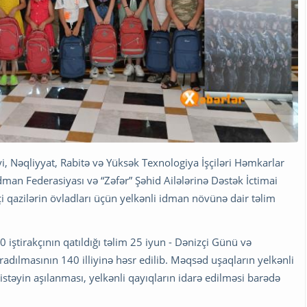
yi, Nəqliyyat, Rabitə və Yüksək Texnologiya İşçiləri Həmkarlar
dman Federasiyası və “Zəfər” Şəhid Ailələrinə Dəstək İctimai
itəçi qazilərin övladları üçün yelkənli idman növünə dair təlim
 20 iştirakçının qatıldığı təlim 25 iyun - Dənizçi Günü və
adılmasının 140 illiyinə həsr edilib. Məqsəd uşaqların yelkənli
təyin aşılanması, yelkənli qayıqların idarə edilməsi barədə