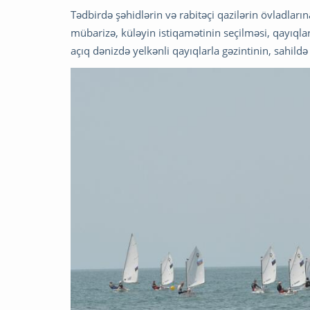
Tədbirdə şəhidlərin və rabitəçi qazilərin övladları
mübarizə, küləyin istiqamətinin seçilməsi, qayıqlar
açıq dənizdə yelkənli qayıqlarla gəzintinin, sahildə