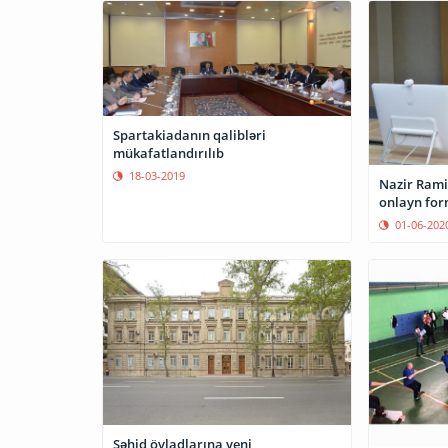
Spartakiadanın qalibləri
mükafatlandırılıb
18-03-2019
Nazir Rami
onlayn fo
01-06-202
Şəhid övladlarına yeni