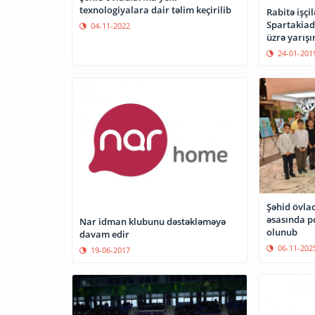
texnologiyalara dair təlim keçirilib
Rabitə işçi
Spartakiad
04-11-2022
üzrə yarışı
24-01-201
Şəhid övlad
əsasında p
Nar idman klubunu dəstəkləməyə
olunub
davam edir
06-11-202
19-06-2017