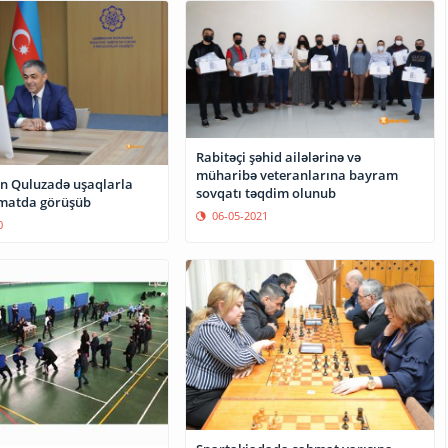
Rabitəçi şəhid ailələrinə və
müharibə veteranlarına bayram
n Quluzadə uşaqlarla
sovqatı təqdim olunub
rmatda görüşüb
06-05-2021
0