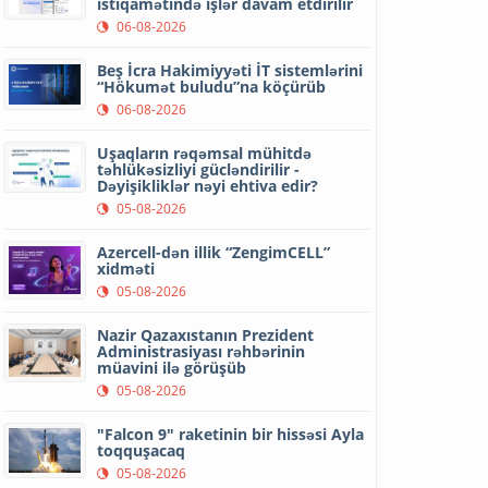
istiqamətində işlər davam etdirilir
06-08-2026
Beş İcra Hakimiyyəti İT sistemlərini
“Hökumət buludu”na köçürüb
06-08-2026
Uşaqların rəqəmsal mühitdə
təhlükəsizliyi gücləndirilir -
Dəyişikliklər nəyi ehtiva edir?
05-08-2026
Azercell-dən illik “ZengimCELL”
xidməti
05-08-2026
Nazir Qazaxıstanın Prezident
Administrasiyası rəhbərinin
müavini ilə görüşüb
05-08-2026
"Falcon 9" raketinin bir hissəsi Ayla
toqquşacaq
05-08-2026