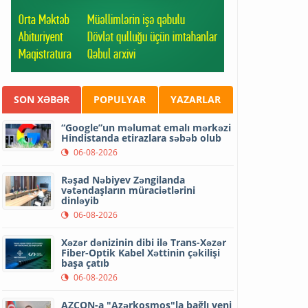
SON XƏBƏR
POPULYAR
YAZARLAR
“Google”un məlumat emalı mərkəzi
Hindistanda etirazlara səbəb olub
06-08-2026
Rəşad Nəbiyev Zəngilanda
vətəndaşların müraciətlərini
dinləyib
06-08-2026
Xəzər dənizinin dibi ilə Trans-Xəzər
Fiber-Optik Kabel Xəttinin çəkilişi
başa çatıb
06-08-2026
AZCON-a "Azərkosmos"la bağlı yeni