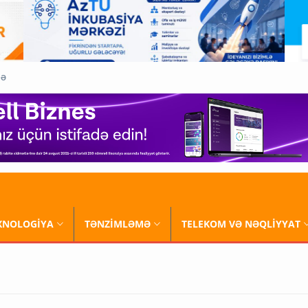
QƏ
XNOLOGİYA
TƏNZİMLƏMƏ
TELEKOM VƏ NƏQLİYYAT