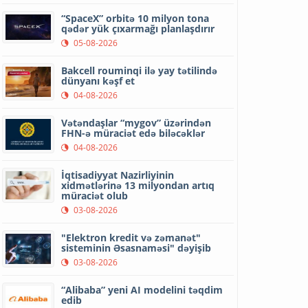
“SpaceX” orbitə 10 milyon tona
qədər yük çıxarmağı planlaşdırır
05-08-2026
Bakcell rouminqi ilə yay tətilində
dünyanı kəşf et
04-08-2026
Vətəndaşlar “mygov” üzərindən
FHN-ə müraciət edə biləcəklər
04-08-2026
İqtisadiyyat Nazirliyinin
xidmətlərinə 13 milyondan artıq
müraciət olub
03-08-2026
"Elektron kredit və zəmanət"
sisteminin Əsasnaməsi" dəyişib
03-08-2026
“Alibaba” yeni AI modelini təqdim
edib