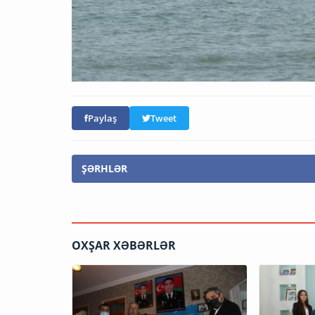
Paylaş
Tweet
ŞƏRHLƏR
OXŞAR XƏBƏRLƏR