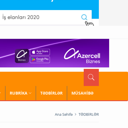
RUBRİKA
TƏDBİRLƏR
MÜSAHİBƏ
Ana Səhifə
TƏDBİRLƏR