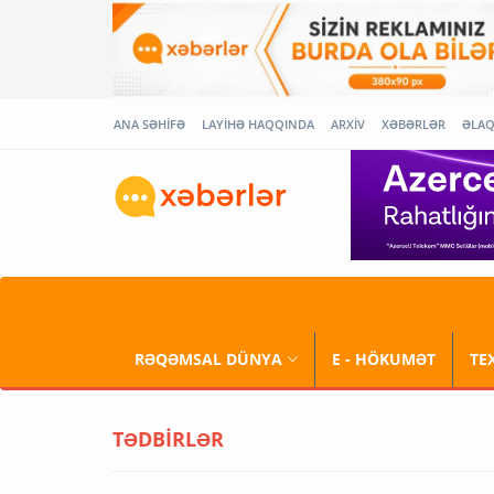
ANA SƏHİFƏ
LAYİHƏ HAQQINDA
ARXİV
XƏBƏRLƏR
ƏLA
RƏQƏMSAL DÜNYA
E - HÖKUMƏT
TE
TƏDBİRLƏR