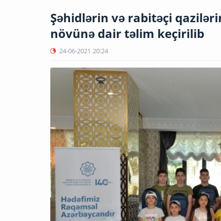
Şəhidlərin və rabitəçi qazilə
növünə dair təlim keçirilib
24-06-2021
20:24