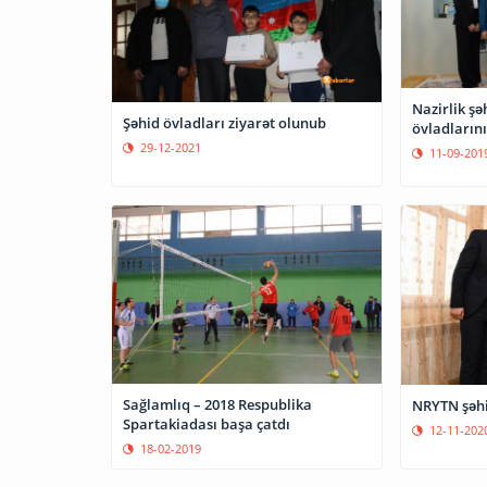
Nazirlik şə
Şəhid övladları ziyarət olunub
övladlarını
29-12-2021
11-09-201
Sağlamlıq – 2018 Respublika
NRYTN şəhi
Spartakiadası başa çatdı
12-11-202
18-02-2019