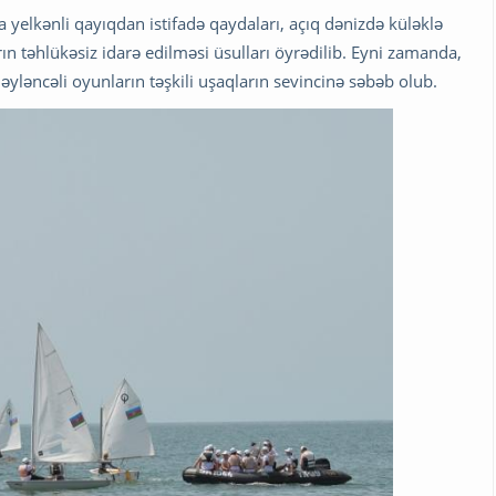
na yelkənli qayıqdan istifadə qaydaları, açıq dənizdə küləklə
ın təhlükəsiz idarə edilməsi üsulları öyrədilib. Eyni zamanda,
 əyləncəli oyunların təşkili uşaqların sevincinə səbəb olub.