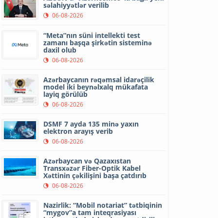
səlahiyyətlər verilib
06-08-2026
“Meta”nın süni intellekti test
zamanı başqa şirkətin sisteminə
daxil olub
06-08-2026
Azərbaycanın rəqəmsal idarəçilik
model iki beynəlxalq mükafata
layiq görülüb
06-08-2026
DSMF 7 ayda 135 minə yaxın
elektron arayış verib
06-08-2026
Azərbaycan və Qazaxıstan
Transxəzər Fiber-Optik Kabel
Xəttinin çəkilişini başa çatdırıb
06-08-2026
Nazirlik: “Mobil notariat” tətbiqinin
“mygov”a tam inteqrasiyası