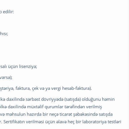
 edilir:
hısı;
salı üçün lisenziya;
varsa);
ştəriyə, faktura, çek və ya vergi hesab-faktura).
lkə daxilində sərbəst dövriyyədə (satışda) olduğunu həmin
ölkə daxilində müxtəlif qurumlar tərəfindən verilmiş
.) və məhsulun hazırda bir neçə ticarət şəbəkəsində satışda
 Sertifikatın verilməsi üçün əlavə heç bir laboratoriya testləri