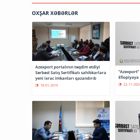
OXŞAR XƏBƏRLƏR
Azexport portalının təqdim etdiyi
“Azexport” 
Sərbəst Satış Sertifikatı sahibkarlara
Efiopiyaya 
yeni ixrac imkanları qazandırıb
22-11-202
18-01-2019