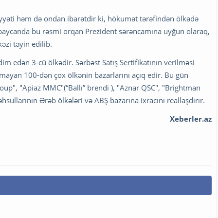
yyəti həm də ondan ibarətdir ki, hökumət tərəfindən ölkədə
ərbaycanda bu rəsmi orqan Prezident sərəncamına uyğun olaraq,
əzi təyin edilib.
m edən 3-cü ölkədir. Sərbəst Satış Sertifikatının verilməsi
mayan 100-dən çox ölkənin bazarlarını açıq edir. Bu gün
 Group", "Apiaz MMC"(“Ballı” brendi ), "Aznar QSC", "Brightman
hsullarının Ərəb ölkələri və ABŞ bazarına ixracını reallaşdırır.
Xeberler.az