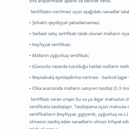
sıra araşdırmalar aparıb və təkliflər verib.
Sertifikatın verilməsi üçün aşağıdakı sənədlər tələb
• Şirkətin qeydiyyat şəhadətnaməsi;
• Sərbəst satış sertifikatı tələb olunan malların siya
• Keyfiyyət sertifikatı;
• Malların uyğunluq sertifikatı;
• (Qanunla nəzərdə tutulduğu halda) malların isteh
• Beynəlxalq eyniləşdirmə nömrəsi - barkod (əgər 
• Ölkə ərazisində malların satışının təsdiqi (2-3 mü
Sertifikatı verən orqan bu və ya digər məhsulun ö
sertifikatla təsdiqləyir. Təsdiqləmə üçün məhsula 
sertifikatların (keyfiyyət, gigiyenik, uyğunluq və s
olmasını təsdiq edən sənədlərin olması kifayət edir.