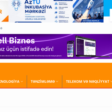
QƏ
XNOLOGİYA
TƏNZİMLƏMƏ
TELEKOM VƏ NƏQLİYYAT