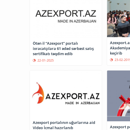
Azexport.az
Ötən il “Azexport” portalı
Akademiyas
ixracatçılara 61 ədəd sərbəst satış
keçirib
sertifikatı təqdim edib
23-02-201
22-01-2025
Azexport portalının uğurlarına aid
Azexport po
Video İcmal hazırlanıb