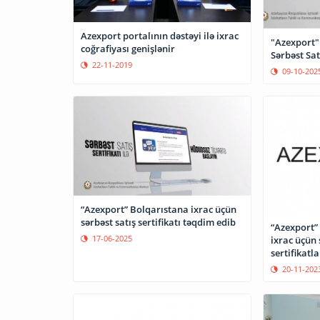
Azexport portalının dəstəyi ilə ixrac
"Azexport"
coğrafiyası genişlənir
Sərbəst Satı
22-11-2019
09-10-202
“Azexport” Bolqarıstana ixrac üçün
sərbəst satış sertifikatı təqdim edib
“Azexport”
17-06-2025
ixrac üçün 
sertifikatl
20-11-202