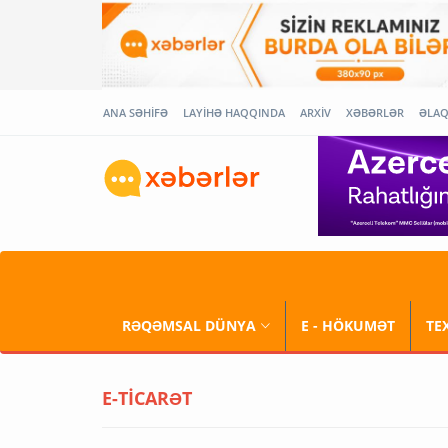
ANA SƏHİFƏ
LAYİHƏ HAQQINDA
ARXİV
XƏBƏRLƏR
ƏLA
RƏQƏMSAL DÜNYA
E - HÖKUMƏT
TE
E-TİCARƏT