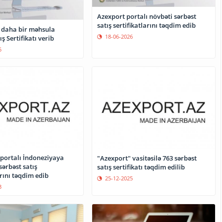
Azexport portalı növbəti sərbəst
satış sertifikatlarını təqdim edib
 daha bir məhsula
18-06-2026
ş Sertifikatı verib
5
 portalı İndoneziyaya
"Azexport" vasitəsilə 763 sərbəst
sərbəst satış
satış sertifikatı təqdim edilib
arını təqdim edib
25-12-2025
3