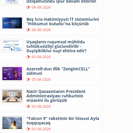
istiqamətində işlər davam etdirilir
06-08-2026
Beş İcra Hakimiyyəti İT sistemlərini
“Hökumət buludu”na köçürüb
06-08-2026
Uşaqların rəqəmsal mühitdə
təhlükəsizliyi gücləndirilir -
Dəyişikliklər nəyi ehtiva edir?
05-08-2026
Azercell-dən illik “ZengimCELL”
xidməti
05-08-2026
Nazir Qazaxıstanın Prezident
Administrasiyası rəhbərinin
müavini ilə görüşüb
05-08-2026
"Falcon 9" raketinin bir hissəsi Ayla
toqquşacaq
05-08-2026