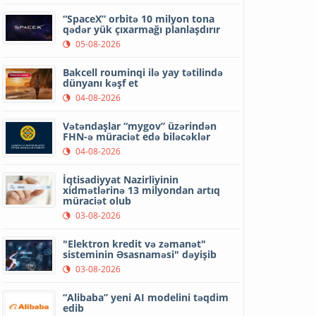
“SpaceX” orbitə 10 milyon tona
qədər yük çıxarmağı planlaşdırır
05-08-2026
Bakcell rouminqi ilə yay tətilində
dünyanı kəşf et
04-08-2026
Vətəndaşlar “mygov” üzərindən
FHN-ə müraciət edə biləcəklər
04-08-2026
İqtisadiyyat Nazirliyinin
xidmətlərinə 13 milyondan artıq
müraciət olub
03-08-2026
"Elektron kredit və zəmanət"
sisteminin Əsasnaməsi" dəyişib
03-08-2026
“Alibaba” yeni AI modelini təqdim
edib