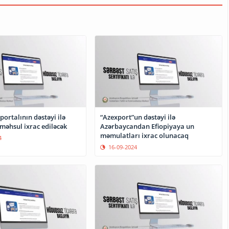
portalının dəstəyi ilə
“Azexport”un dəstəyi ilə
məhsul ixrac ediləcək
Azərbaycandan Efiopiyaya un
məmulatları ixrac olunacaq
4
16-09-2024