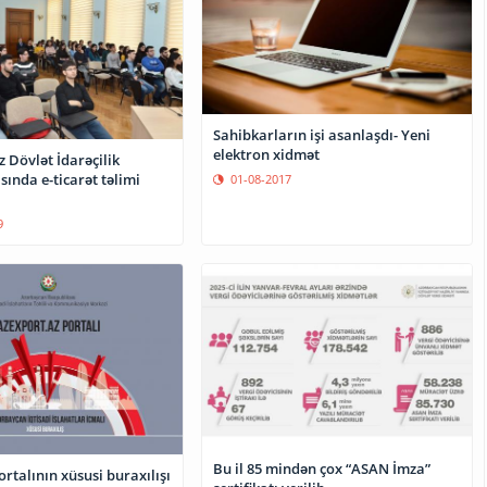
Sahibkarların işi asanlaşdı- Yeni
elektron xidmət
 Dövlət İdarəçilik
ında e-ticarət təlimi
01-08-2017
9
Bu il 85 mindən çox “ASAN İmza”
rtalının xüsusi buraxılışı