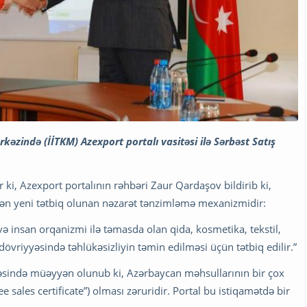
kəzində (İİTKM) Azexport portalı vasitəsi ilə Sərbəst Satış
ki, Azexport portalının rəhbəri Zaur Qardaşov bildirib ki,
bətən yeni tətbiq olunan nəzarət tənzimləmə mexanizmidir:
r və insan orqanizmi ilə təmasda olan qida, kosmetika, tekstil,
n dövriyyəsində təhlükəsizliyin təmin edilməsi üçün tətbiq edilir.”
ivəsində müəyyən olunub ki, Azərbaycan məhsullarının bir çox
ree sales certificate”) olması zəruridir. Portal bu istiqamətdə bir