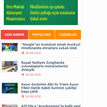
SON XƏBƏR
POPULYAR
YAZARLAR
“Google”un məlumat emalı mərkəzi
Hindistanda etirazlara səbəb olub
06-08-2026
Rəşad Nəbiyev Zəngilanda
vətəndaşların müraciətlərini
dinləyib
06-08-2026
Xəzər dənizinin dibi ilə Trans-Xəzər
Fiber-Optik Kabel Xəttinin çəkilişi
başa çatıb
06-08-2026
AZCON-a "Azərkosmos"la bağlı yeni