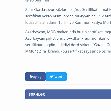
tələb olunmur.
Zaur Qardaşovun sözlərinə görə, Sertifikatın mahi
sertifikatı verən rəsmi orqan müəyyən edilir. Az
İqtisadi İslahatların Təhlili və Kommunikasiya Mərk
Azərbaycan, MDB məkanında bu tip sertifikatı təqdi
Azərbaycan şirkətlərinə əvvəllər ixracı mümkün ol
sertifikatın təqdim edildiyi dörd şirkət - "Gazelli
MMC" (“Zıra” brendi) -bu sertifikat sayəsində öz mə
Paylaş
Tweet
ŞƏRHLƏR