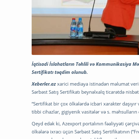
İqtisadi İslahatların Təhlili və Kommunikasiya Mər
Sertifikatı təqdim olunub.
Xeberler.az
xarici mediaya istinadən məlumat verir 
Sərbəst Satış Sertifikatı beynəlxalq ticarətdə nis
“Sertifikat bir çox ölkələrdə icbari xarakter daşıyı
tibbi cihazlar, gigiyenik vasitələr və s. məhsulları
Qeyd edək ki, Azexport portalının fəaliyyəti çərç
ölkələrə ixracı üçün Sərbəst Satış Sertifikatının (“F