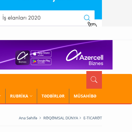
RUBRİKA
TƏDBİRLƏR
MÜSAHİBƏ
Ana Səhifə
RƏQƏMSAL DÜNYA
E-TİCARƏT