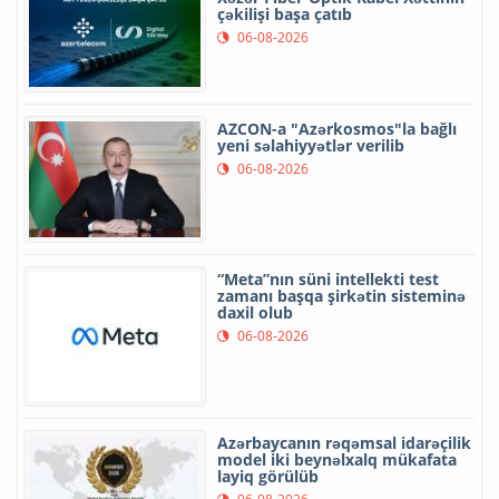
çəkilişi başa çatıb
06-08-2026
AZCON-a "Azərkosmos"la bağlı
yeni səlahiyyətlər verilib
06-08-2026
“Meta”nın süni intellekti test
zamanı başqa şirkətin sisteminə
daxil olub
06-08-2026
Azərbaycanın rəqəmsal idarəçilik
model iki beynəlxalq mükafata
layiq görülüb