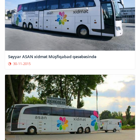
Səyyar ASAN xidmət Müşfiqabad qəsəbəsində
30-11-2015