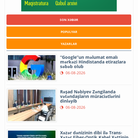
SON XƏBƏR
POPULYAR
YAZARLAR
“Google”un məlumat emalı
mərkəzi Hindistanda etirazlara
səbəb olub
06-08-2026
Rəşad Nəbiyev Zəngilanda
vətəndaşların müraciətlərini
dinləyib
06-08-2026
Xəzər dənizinin dibi ilə Trans-
Xəzər Fiber-Optik Kabel Xəttinin