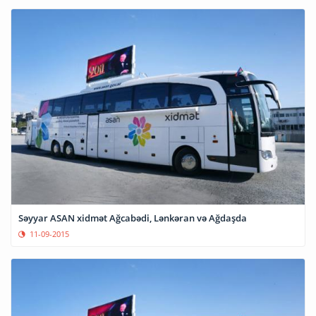
Səyyar ASAN xidmət Ağcabədi, Lənkəran və Ağdaşda
11-09-2015