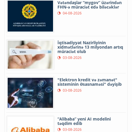
Vətəndaşlar “mygov” üzərindən
FHN-ə müraciət edə biləcəklər
04-08-2026
İqtisadiyyat Nazirliyinin
xidmətlərinə 13 milyondan artıq
müraciət olub
03-08-2026
"Elektron kredit və zəmanət"
sisteminin Əsasnaməsi" dəyişib
03-08-2026
“Alibaba” yeni AI modelini
təqdim edib
03-08-2026