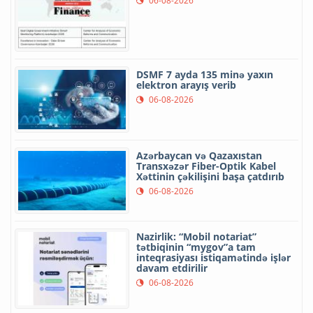
06-08-2026
DSMF 7 ayda 135 minə yaxın
elektron arayış verib
06-08-2026
Azərbaycan və Qazaxıstan
Transxəzər Fiber-Optik Kabel
Xəttinin çəkilişini başa çatdırıb
06-08-2026
Nazirlik: “Mobil notariat”
tətbiqinin “mygov”a tam
inteqrasiyası istiqamətində işlər
davam etdirilir
06-08-2026