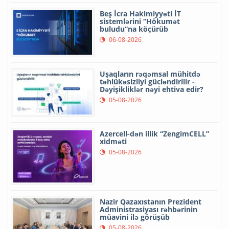
Beş İcra Hakimiyyəti İT
sistemlərini “Hökumət
buludu”na köçürüb
06-08-2026
Uşaqların rəqəmsal mühitdə
təhlükəsizliyi gücləndirilir -
Dəyişikliklər nəyi ehtiva edir?
05-08-2026
Azercell-dən illik “ZengimCELL”
xidməti
05-08-2026
Nazir Qazaxıstanın Prezident
Administrasiyası rəhbərinin
müavini ilə görüşüb
05-08-2026