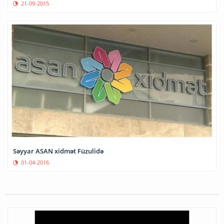
21-09-2015
Səyyar ASAN xidmət Füzulidə
01-04-2016