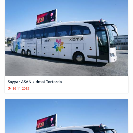
Səyyar ASAN xidmət Tərtərdə
16-11-2015