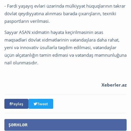
- Fərdi yaşayış evləri üzərində mülkiyyət hüquqlarının təkrar
dövlət qeydiyyatına alınması barədə çıxarışların, texniki
pasportların verilməsi.
Səyyar ASAN xidmətin həyata keçirilməsinin əsas
məqsədləri dövlət xidmətlərinin vətəndaşlara daha rahat,
yeni və innovativ üsullarla təqdim edilməsi, vətəndaşlar
üçün əlçatanlığın təmin ediməsi və vətəndaş məmnunluğuna
nail olunmasıdır.
Xeberler.az
Paylaş
Tweet
ŞƏRHLƏR