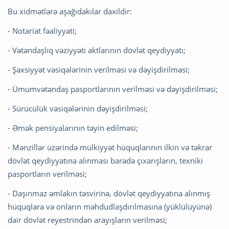
Bu xidmətlərə aşağıdakılar daxildir:
- Notariat fəaliyyəti;
- Vətəndaşlıq vəziyyəti aktlarının dövlət qeydiyyatı;
- Şəxsiyyət vəsiqələrinin verilməsi və dəyişdirilməsi;
- Ümumvətəndaş pasportlarının verilməsi və dəyişdirilməsi;
- Sürücülük vəsiqələrinin dəyişdirilməsi;
- Əmək pensiyalarının təyin edilməsi;
- Mənzillər üzərində mülkiyyət hüquqlarının ilkin və təkrar
dövlət qeydiyyatına alınması barədə çıxarışların, texniki
pasportların verilməsi;
- Daşınmaz əmlakın təsvirinə, dövlət qeydiyyatına alınmış
hüquqlara və onların məhdudlaşdırılmasına (yüklülüyünə)
dair dövlət reyestrindən arayışların verilməsi;