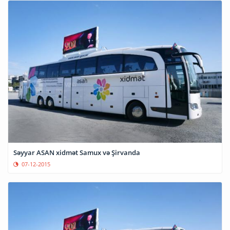
Səyyar ASAN xidmət Samux və Şirvanda
07-12-2015