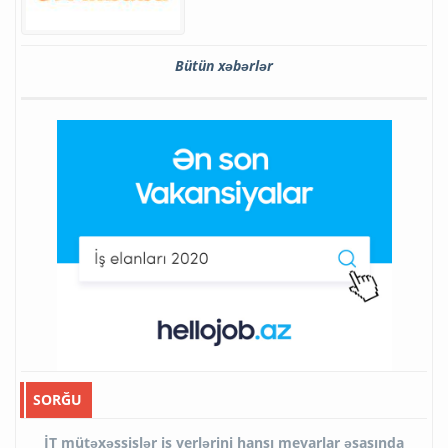
Bütün xəbərlər
SORĞU
İT mütəxəssislər iş yerlərini hansı meyarlar əsasında