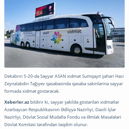
Dekabrın 5-20-də Səyyar ASAN xidmət Sumqayıt şəhəri Hacı
Zeynalabdin Tağıyev qəsəbəsində qəsəbə sakinlərinə səyyar
formada xidmət göstərəcək.
Xeberler.az
bildirir ki, səyyar şəkildə göstərilən xidmətlər
Azərbaycan Respublikasının Ədliyyə Nazirliyi, Daxili İşlər
Nazirliyi, Dövlət Sosial Müdafiə Fondu və Əmlak Məsələləri
Dövlət Komitəsi tərəfindən təqdim olunur.