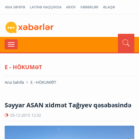
ANA SƏHİFƏ
LAYİHƏ HAQQINDA
ARXİV
XƏBƏRLƏR
ƏLAQƏ
E - HÖKUMƏT
Ana Səhifə
E - HÖKUMƏT
Səyyar ASAN xidmət Tağıyev qəsəbəsində
05-12-2015
12:32