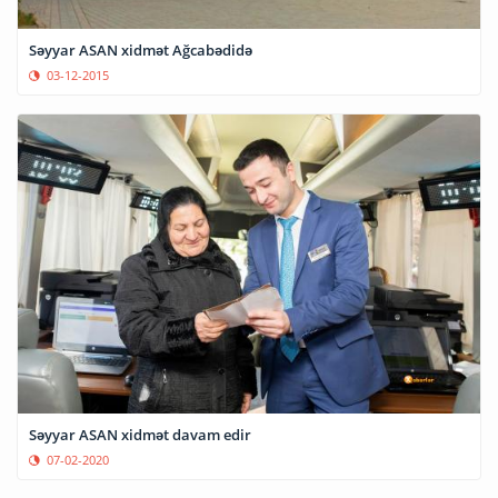
Səyyar ASAN xidmət Ağcabədidə
03-12-2015
Səyyar ASAN xidmət davam edir
07-02-2020