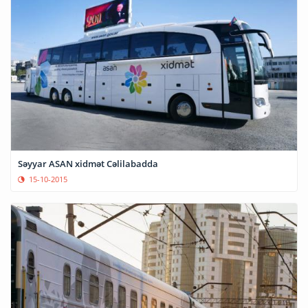
Səyyar ASAN xidmət Cəlilabadda
15-10-2015