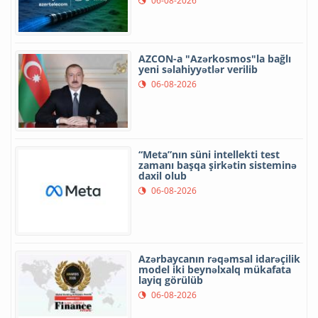
06-08-2026
AZCON-a "Azərkosmos"la bağlı
yeni səlahiyyətlər verilib
06-08-2026
“Meta”nın süni intellekti test
zamanı başqa şirkətin sisteminə
daxil olub
06-08-2026
Azərbaycanın rəqəmsal idarəçilik
model iki beynəlxalq mükafata
layiq görülüb
06-08-2026