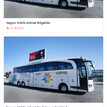
Səyyar ASAN xidmət Bilgəhdə
21-09-2015