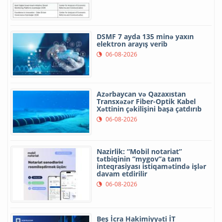
DSMF 7 ayda 135 minə yaxın
elektron arayış verib
06-08-2026
Azərbaycan və Qazaxıstan
Transxəzər Fiber-Optik Kabel
Xəttinin çəkilişini başa çatdırıb
06-08-2026
Nazirlik: “Mobil notariat”
tətbiqinin “mygov”a tam
inteqrasiyası istiqamətində işlər
davam etdirilir
06-08-2026
Beş İcra Hakimiyyəti İT