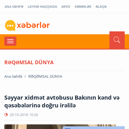
ANA SƏHİFƏ
LAYİHƏ HAQQINDA
ARXİV
XƏBƏRLƏR
ƏLAQƏ
RƏQƏMSAL DÜNYA
Ana Səhifə
RƏQƏMSAL DÜNYA
Səyyar xidmət avtobusu Bakının kənd və
qəsəbələrinə doğru irəlilə
29-10-2018
10:26