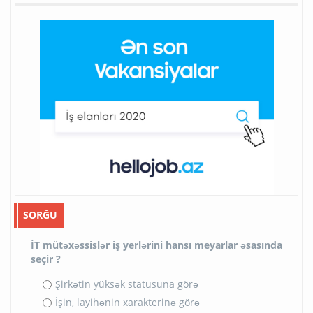
SORĞU
İT mütəxəssislər iş yerlərini hansı meyarlar əsasında
seçir ?
Şirkətin yüksək statusuna görə
İşin, layihənin xarakterinə görə