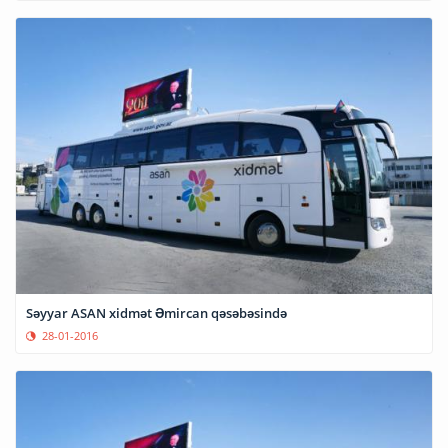
Səyyar ASAN xidmət Əmircan qəsəbəsində
28-01-2016