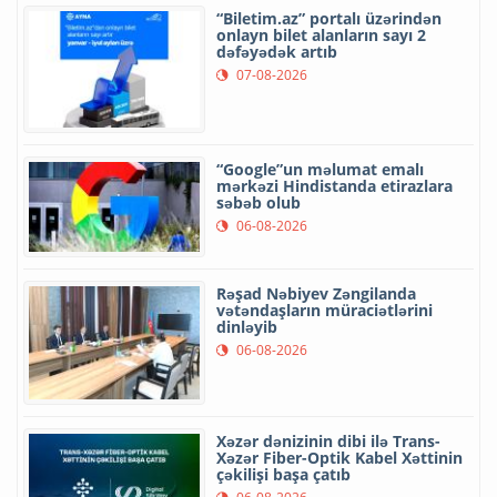
“Biletim.az” portalı üzərindən
onlayn bilet alanların sayı 2
dəfəyədək artıb
07-08-2026
“Google”un məlumat emalı
mərkəzi Hindistanda etirazlara
səbəb olub
06-08-2026
Rəşad Nəbiyev Zəngilanda
vətəndaşların müraciətlərini
dinləyib
06-08-2026
Xəzər dənizinin dibi ilə Trans-
Xəzər Fiber-Optik Kabel Xəttinin
çəkilişi başa çatıb