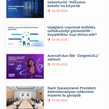
sistemlərini “Hökumət
buludu”na köçürüb
06-08-2026
Uşaqların rəqəmsal mühitdə
təhlükəsizliyi gücləndirilir -
Dəyişikliklər nəyi ehtiva edir?
05-08-2026
Azercell-dən illik “ZengimCELL”
xidməti
05-08-2026
Nazir Qazaxıstanın Prezident
Administrasiyası rəhbərinin
müavini ilə görüşüb
05-08-2026