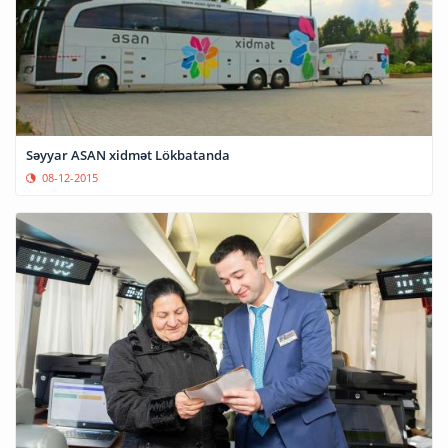
Səyyar ASAN xidmət Lökbatanda
08-12-2015