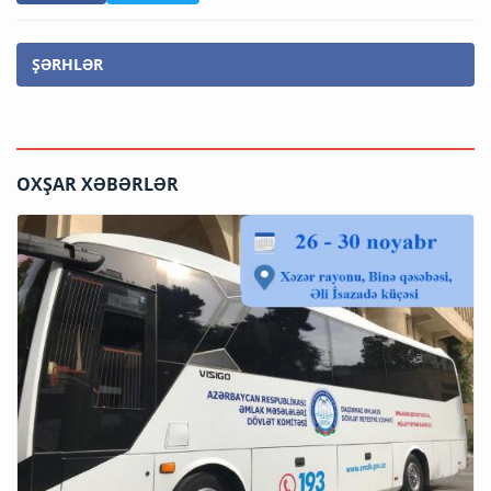
ŞƏRHLƏR
OXŞAR XƏBƏRLƏR