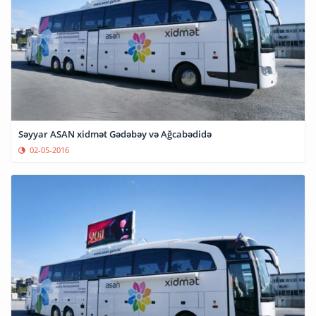
Səyyar ASAN xidmət Gədəbəy və Ağcabədidə
02-05-2016