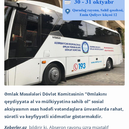
Əmlak Məsələləri Dövlət Komitəsinin “Əmlakını
qeydiyyata al və mülkiyyətinə sahib ol”
sosial
aksiyasının əsas hədəfi vətəndaşlara ünvanlarda rahat,
sürətli və keyfiyyətli
xidmətlər göstərməkdir.
Xeberler.az
bildirir ki, Abşeron rayonu üzrə müxtəlif