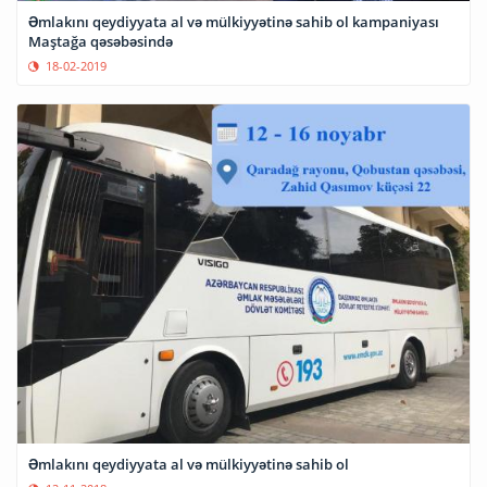
Əmlakını qeydiyyata al və mülkiyyətinə sahib ol kampaniyası
Maştağa qəsəbəsində
18-02-2019
Əmlakını qeydiyyata al və mülkiyyətinə sahib ol