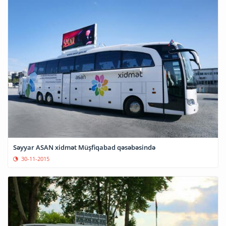
Səyyar ASAN xidmət Müşfiqabad qəsəbəsində
30-11-2015