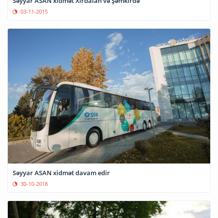
Səyyar ASAN xidmət Xırdalan və Şəmkirdə
03-11-2015
Səyyar ASAN xidmət davam edir
30-10-2018