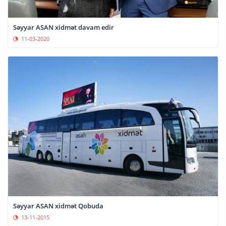
Səyyar ASAN xidmət davam edir
11-03-2020
Səyyar ASAN xidmət Qobuda
13-11-2015