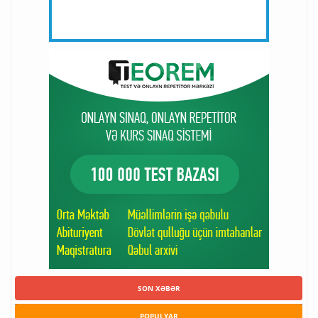
SON XƏBƏR
POPULYAR