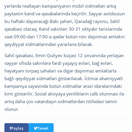
yerlərdə reallaşan kampaniyanın mobil xidmətləri artıq
paytaxtın kənd və qəsəbələrində keçirilir. Səyyar avtobusun
bu həftəki dayanacağı Bakı şəhəri, Qaradağ rayonu, Sahil
qəsəbəsi olacaq. Kənd sakinləri 30-31 oktyabr tarixlərində
saat 09:00-dan 17:00-a qədər bütün növ daşınmaz əmlakın
qeydiyyat xidmətlərindən yararlana biləcək.
Sahil qəsəbəsi, Emin Quliyev küçəsi 12 ünvanında yerləşən
səyyar ofisdə sakinlərə fərdi yaşayış evləri, bağ evləri,
həyətyanı torpaq sahələri və digər daşınmaz əmlaklarla
bağlı qeydiyyat xidmətləri göstəriləcək. İctimai əhəmiyyətli
kampaniya sayəsində bütün xidmətlər ərazi idarələrindəki
kimi göstərilir. Sosial aksiyaya yeniliklərin cəlb olunması ilə
artıq daha çox vətəndaşın xidmətlərdən istifadəsi təmin
olunur.
Paylaş
Tweet