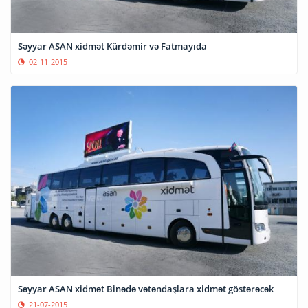
Səyyar ASAN xidmət Kürdəmir və Fatmayıda
02-11-2015
Səyyar ASAN xidmət Binədə vətəndaşlara xidmət göstərəcək
21-07-2015