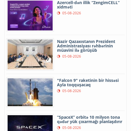
Azercell-dən illik “ZengimCELL”
xidməti
05-08-2026
Nazir Qazaxıstanın Prezident
Administrasiyası rəhbərinin
müavini ilə görüşüb
05-08-2026
"Falcon 9" raketinin bir hissəsi
Ayla toqquşacaq
05-08-2026
“SpaceX” orbitə 10 milyon tona
qədər yük çıxarmağı planlaşdırır
05-08-2026