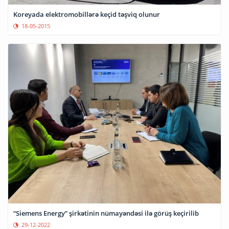
Koreyada elektromobillərə keçid təşviq olunur
18-05-2015
“Siemens Energy” şirkətinin nümayəndəsi ilə görüş keçirilib
29-12-2022