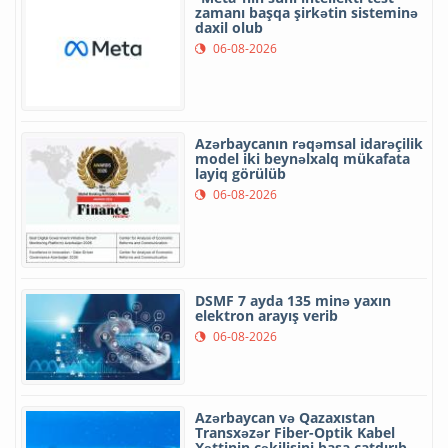
zamanı başqa şirkətin sisteminə
daxil olub
06-08-2026
Azərbaycanın rəqəmsal idarəçilik
model iki beynəlxalq mükafata
layiq görülüb
06-08-2026
DSMF 7 ayda 135 minə yaxın
elektron arayış verib
06-08-2026
Azərbaycan və Qazaxıstan
Transxəzər Fiber-Optik Kabel
Xəttinin çəkilişini başa çatdırıb