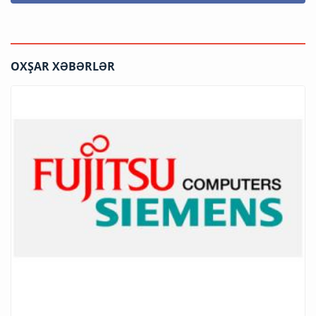
OXŞAR XƏBƏRLƏR