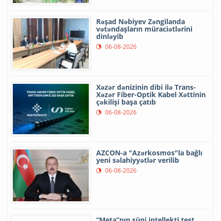
Rəşad Nəbiyev Zəngilanda
vətəndaşların müraciətlərini
dinləyib
06-08-2026
Xəzər dənizinin dibi ilə Trans-
Xəzər Fiber-Optik Kabel Xəttinin
çəkilişi başa çatıb
06-08-2026
AZCON-a "Azərkosmos"la bağlı
yeni səlahiyyətlər verilib
06-08-2026
“Meta”nın süni intellekti test