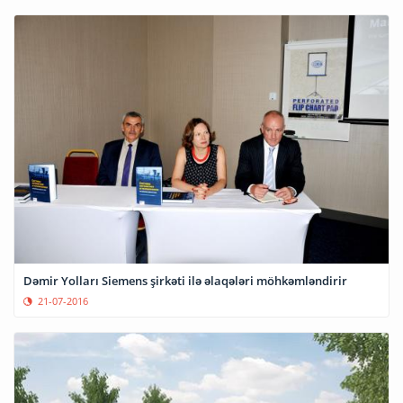
Dəmir Yolları Siemens şirkəti ilə əlaqələri möhkəmləndirir
21-07-2016