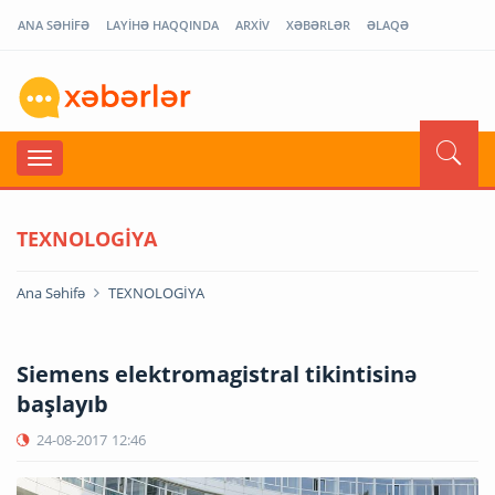
ANA SƏHİFƏ
LAYİHƏ HAQQINDA
ARXİV
XƏBƏRLƏR
ƏLAQƏ
TEXNOLOGİYA
Ana Səhifə
TEXNOLOGİYA
Siemens elektromagistral tikintisinə
başlayıb
24-08-2017
12:46