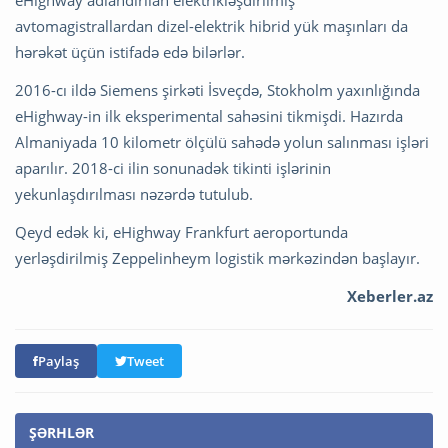
eHighway adlandırılan elektrikləşdirilmiş
avtomagistrallardan dizel-elektrik hibrid yük maşınları da
hərəkət üçün istifadə edə bilərlər.
2016-cı ildə Siemens şirkəti İsveçdə, Stokholm yaxınlığında
eHighway-in ilk eksperimental sahəsini tikmişdi. Hazırda
Almaniyada 10 kilometr ölçülü sahədə yolun salınması işləri
aparılır. 2018-ci ilin sonunadək tikinti işlərinin
yekunlaşdırılması nəzərdə tutulub.
Qeyd edək ki, eHighway Frankfurt aeroportunda
yerləşdirilmiş Zeppelinheym logistik mərkəzindən başlayır.
Xeberler.az
Paylaş
Tweet
ŞƏRHLƏR