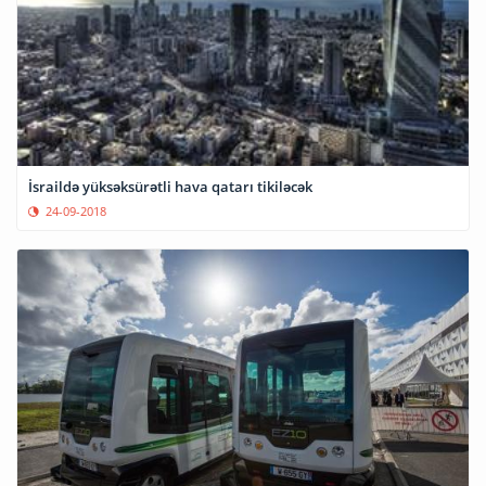
İsraildə yüksəksürətli hava qatarı tikiləcək
24-09-2018