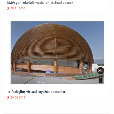
BMW yeni ekoloji modellər istehsal edəcək
25-11-2010
İstifadəçilər virtual səyahət edəcəklər
19-06-2015