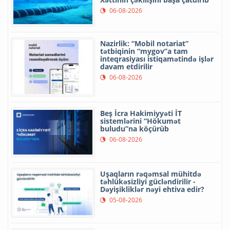
06-08-2026
Nazirlik: “Mobil notariat”
tətbiqinin “mygov”a tam
inteqrasiyası istiqamətində işlər
davam etdirilir
06-08-2026
Beş İcra Hakimiyyəti İT
sistemlərini “Hökumət
buludu”na köçürüb
06-08-2026
Uşaqların rəqəmsal mühitdə
təhlükəsizliyi gücləndirilir -
Dəyişikliklər nəyi ehtiva edir?
05-08-2026