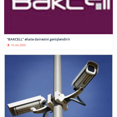
“BAKCELL” əhatə dairəsini genişləndirir
16-04-2009