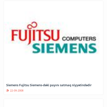
Siemens Fujitsu Siemens-dəki payını satmaq niyyətindədir
22-09-2008