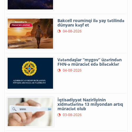
Bakcell rouminqi ilə yay tətilində
dünyanı kəşf et
04-08-2026
Vətəndaşlar “mygov” üzərindən
FHN-ə müraciət edə biləcəklər
04-08-2026
İqtisadiyyat Nazirliyinin
xidmətlərinə 13 milyondan artıq
müraciət olub
03-08-2026