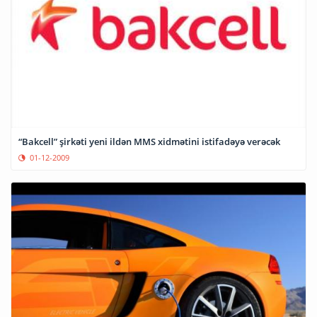
“Bakcell” şirkəti yeni ildən MMS xidmətini istifadəyə verəcək
01-12-2009