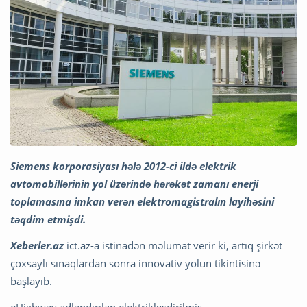
Siemens korporasiyası hələ 2012-ci ildə elektrik
avtomobillərinin yol üzərində hərəkət zamanı enerji
toplamasına imkan verən elektromagistralın layihəsini
təqdim etmişdi.
Xeberler.az
ict.az-a istinadən məlumat verir ki, artıq şirkət
çoxsaylı sınaqlardan sonra innovativ yolun tikintisinə
başlayıb.