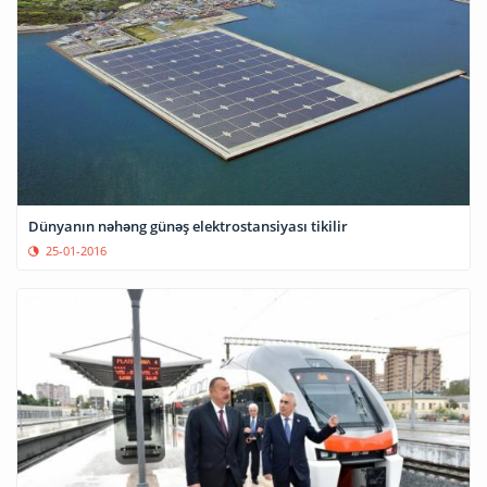
Dünyanın nəhəng günəş elektrostansiyası tikilir
25-01-2016