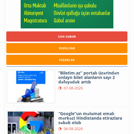
SON XƏBƏR
POPULYAR
YAZARLAR
“Biletim.az” portalı üzərindən
onlayn bilet alanların sayı 2
dəfəyədək artıb
07-08-2026
“Google”un məlumat emalı
mərkəzi Hindistanda etirazlara
səbəb olub
06-08-2026