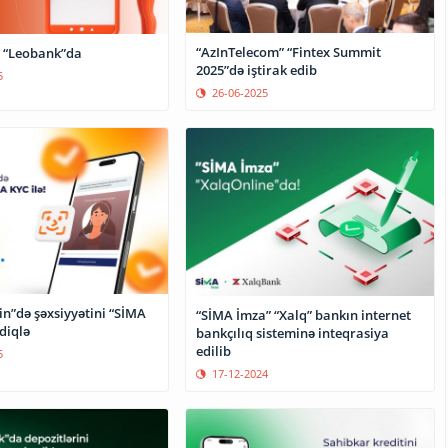
“AzInTelecom” “Fintex Summit
 “Leobank”da
2025”də iştirak edib
5
26-06-2025
gin”də şəxsiyyətini “SİMA
“SİMA İmza” “Xalq” bankın internet
sdiqlə
bankçılıq sisteminə inteqrasiya
edilib
5
17-12-2024