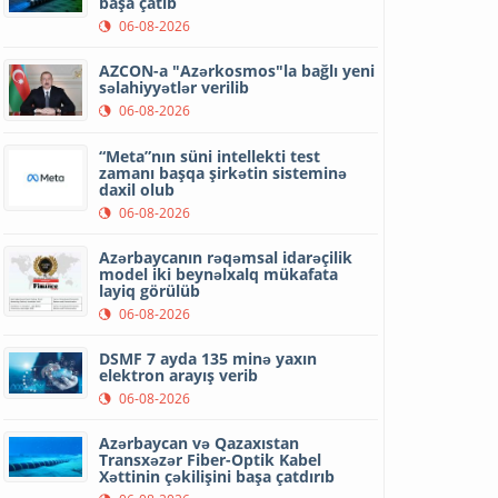
başa çatıb
06-08-2026
AZCON-a "Azərkosmos"la bağlı yeni
səlahiyyətlər verilib
06-08-2026
“Meta”nın süni intellekti test
zamanı başqa şirkətin sisteminə
daxil olub
06-08-2026
Azərbaycanın rəqəmsal idarəçilik
model iki beynəlxalq mükafata
layiq görülüb
06-08-2026
DSMF 7 ayda 135 minə yaxın
elektron arayış verib
06-08-2026
Azərbaycan və Qazaxıstan
Transxəzər Fiber-Optik Kabel
Xəttinin çəkilişini başa çatdırıb