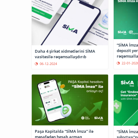
“SİMA İmza
depozit yer
Daha 4 şirkət xidmətlərini SİMA
rəqəmsalla
vasitəsilə rəqəmsallaşdırıb
22-01-202
06-12-2024
Paşa Kapitalda “SİMA İmza” ilə
“SİMA İmza
məsafədən hesab açmaq
sığortası”