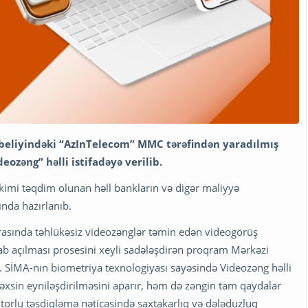
tabeliyindəki “AzInTelecom” MMC tərəfindən yaradılmış
ozəng” həlli istifadəyə verilib.
kimi təqdim olunan həll bankların və digər maliyyə
ında hazırlanıb.
arasında təhlükəsiz videozənglər təmin edən videogörüş
b açılması prosesini xeyli sadələşdirən proqram Mərkəzi
. SİMA-nın biometriya texnologiyası sayəsində Videozəng həlli
 şəxsin eyniləşdirilməsini aparır, həm də zəngin tam qaydalar
torlu təsdiqləmə nəticəsində saxtakarlıq və dələduzluq