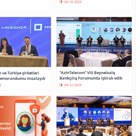
04-10-2024
“AzInTelecom” VIII Beynəlxalq
və Türkiyə şirkətləri
Bankçılıq Forumunda iştirak edib
emorandumu imzalayıb
04-12-2024
4