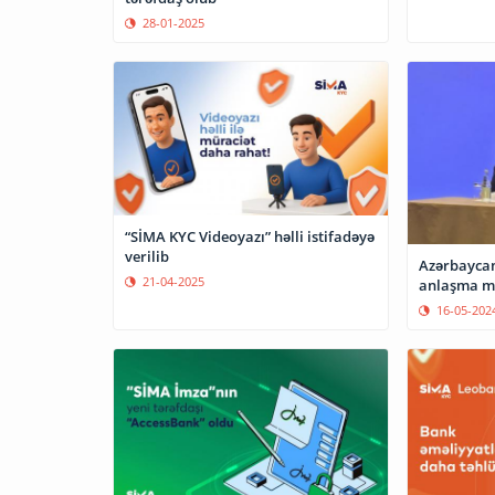
28-01-2025
“SİMA KYC Videoyazı” həlli istifadəyə
verilib
Azərbaycan 
21-04-2025
anlaşma m
16-05-202