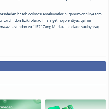
məsafədən hesab açılması əməliyyatlarını qanunvericiliyə tam
tərəfindən fiziki olaraq filiala getməyə ehtiyac qalmır.
ima.az saytından və “157” Zəng Mərkəzi ilə əlaqə saxlayaraq