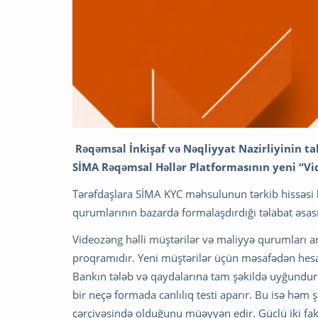
Rəqəmsal İnkişaf və Nəqliyyat Nazirliyinin 
SİMA Rəqəmsal Həllər Platformasının yeni “Vide
Tərəfdaşlara SİMA KYC məhsulunun tərkib hissəsi 
qurumlarının bazarda formalaşdırdığı təlabat əsas
Videozəng həlli müştərilər və maliyyə qurumları 
proqramıdır. Yeni müştərilər üçün məsafədən hesa
Bankın tələb və qaydalarına tam şəkildə uyğundur
bir neçə formada canlılıq testi aparır. Bu isə həm
çərçivəsində olduğunu müəyyən edir. Güclü iki fak