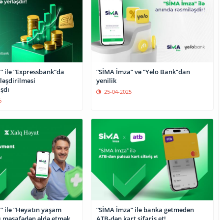
” ilə “Expressbank”da
“SİMA İmza” və “Yelo Bank”dan
ləşdirilməsi
yenilik
şdı
25-04-2025
6
” ilə “Həyatın yaşam
“SİMA İmza” ilə banka getmədən
nı məsafədən əldə etmək
ATB-dən kart sifariş et!