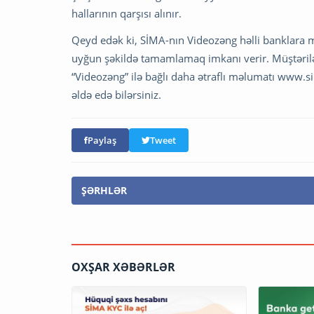
hallarının qarşısı alınır.
Qeyd edək ki, SİMA-nın Videozəng həlli banklara 
uyğun şəkildə tamamlamaq imkanı verir. Müştərilər 
“Videozəng” ilə bağlı daha ətraflı məlumatı www.s
əldə edə bilərsiniz.
Paylaş
Tweet
ŞƏRHLƏR
OXŞAR XƏBƏRLƏR