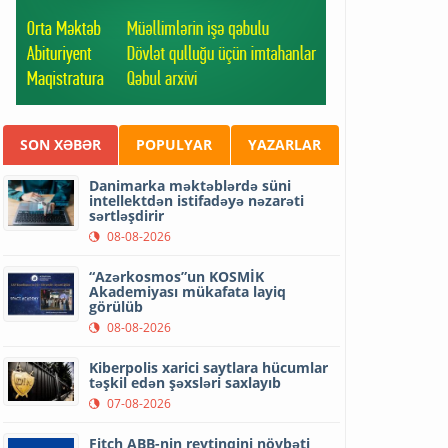
SON XƏBƏR
POPULYAR
YAZARLAR
Danimarka məktəblərdə süni
intellektdən istifadəyə nəzarəti
sərtləşdirir
08-08-2026
“Azərkosmos”un KOSMİK
Akademiyası mükafata layiq
görülüb
08-08-2026
Kiberpolis xarici saytlara hücumlar
təşkil edən şəxsləri saxlayıb
07-08-2026
Fitch ABB-nin reytinqini növbəti