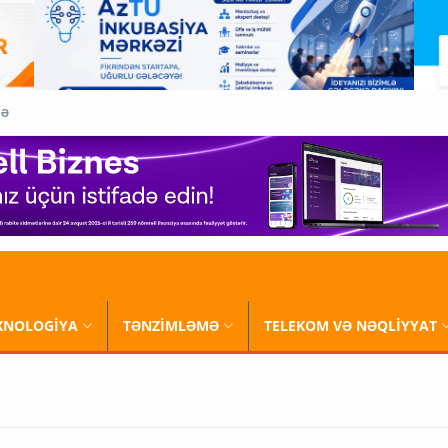
QƏ
XNOLOGİYA
TƏNZİMLƏMƏ
TELEKOM VƏ NƏQLİYYAT