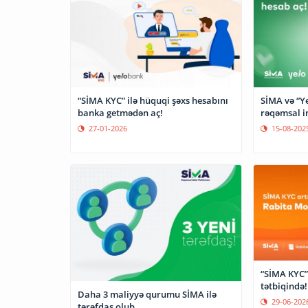
“SİMA KYC” ilə hüquqi şəxs hesabını
SİMA və “Y
banka getmədən aç!
rəqəmsal i
27-01-2026
15-08-202
“SİMA KYC”
tətbiqində!
Daha 3 maliyyə qurumu SİMA ilə
29-06-202
tərəfdaş olub