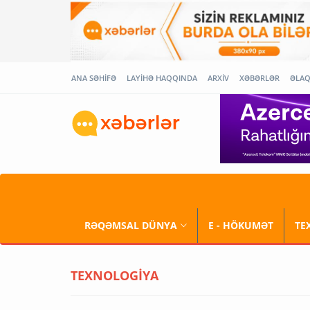
ANA SƏHİFƏ
LAYİHƏ HAQQINDA
ARXİV
XƏBƏRLƏR
ƏLA
RƏQƏMSAL DÜNYA
E - HÖKUMƏT
TE
TEXNOLOGİYA