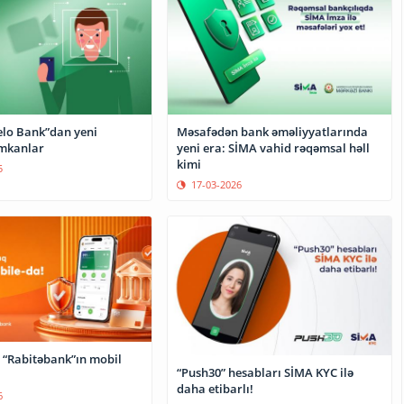
elo Bank”dan yeni
Məsafədən bank əməliyyatlarında
mkanlar
yeni era: SİMA vahid rəqəmsal həll
kimi
5
17-03-2026
 “Rabitəbank”ın mobil
“Push30” hesabları SİMA KYC ilə
daha etibarlı!
6