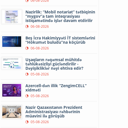
06-08-2026
Nazirlik: “Mobil notariat” tətbiqinin
“mygov”a tam inteqrasiyası
istiqamətində işlər davam etdirilir
06-08-2026
Beş İcra Hakimiyyəti İT sistemlərini
“Hökumət buludu”na köçürüb
06-08-2026
Uşaqların rəqəmsal mühitdə
təhlükəsizliyi gücləndirilir -
Dəyişikliklər nəyi ehtiva edir?
05-08-2026
Azercell-dən illik “ZengimCELL”
xidməti
05-08-2026
Nazir Qazaxıstanın Prezident
Administrasiyası rəhbərinin
müavini ilə görüşüb
05-08-2026