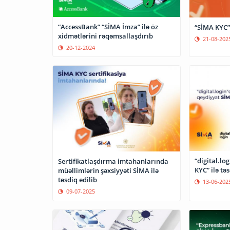
“AccessBank” “SİMA İmza” ilə öz
“SİMA KYC”
xidmətlərini rəqəmsallaşdırıb
21-08-202
20-12-2024
“digital.lo
Sertifikatlaşdırma imtahanlarında
KYC” ilə tə
müəllimlərin şəxsiyyəti SİMA ilə
təsdiq edilib
13-06-202
09-07-2025