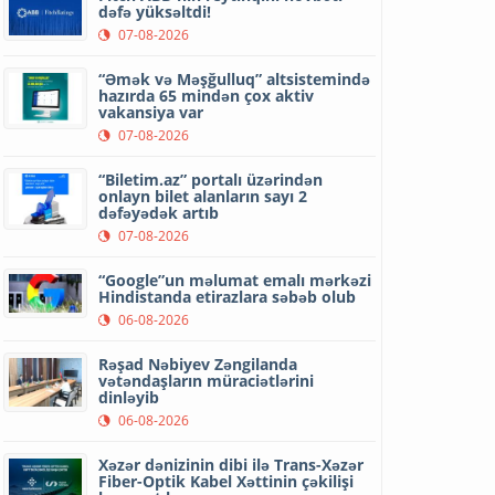
dəfə yüksəltdi!
07-08-2026
“Əmək və Məşğulluq” altsistemində
hazırda 65 mindən çox aktiv
vakansiya var
07-08-2026
“Biletim.az” portalı üzərindən
onlayn bilet alanların sayı 2
dəfəyədək artıb
07-08-2026
“Google”un məlumat emalı mərkəzi
Hindistanda etirazlara səbəb olub
06-08-2026
Rəşad Nəbiyev Zəngilanda
vətəndaşların müraciətlərini
dinləyib
06-08-2026
Xəzər dənizinin dibi ilə Trans-Xəzər
Fiber-Optik Kabel Xəttinin çəkilişi