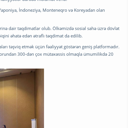
 Yaponiya, İndoneziya, Monteneqro və Koreyadan olan
rinə dair təqdimatlar olub. Ölkəmizdə sosial sahə üzrə dövlət
qini əhatə edən ətraflı təqdimat da edilib.
aları təşviq etmək üçün fəaliyyət göstərən geniş platformadır.
sektorundan 300-dən çox mütəxəssis olmaqla ümumilikdə 20