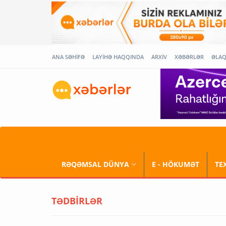
ANA SƏHİFƏ
LAYİHƏ HAQQINDA
ARXİV
XƏBƏRLƏR
ƏLA
RƏQƏMSAL DÜNYA
E - HÖKUMƏT
TE
TƏDBİRLƏR