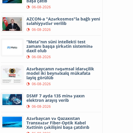
başa çatıb
06-08-2026
AZCON-a "Azərkosmos"la bağlı yeni
səlahiyyətlər verilib
06-08-2026
“Meta”nın süni intellekti test
zamanı başqa şirkətin sisteminə
daxil olub
06-08-2026
Azərbaycanın rəqəmsal idarəçilik
model iki beynəlxalq mükafata
layiq görülüb
06-08-2026
DSMF 7 ayda 135 minə yaxın
elektron arayış verib
06-08-2026
Azərbaycan və Qazaxıstan
Transxəzər Fiber-Optik Kabel
Xəttinin çəkilişini başa çatdırıb