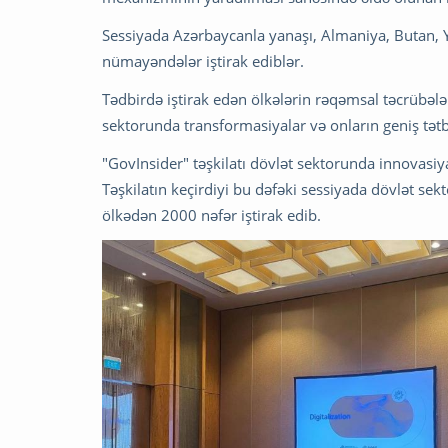
Sessiyada Azərbaycanla yanaşı, Almaniya, Butan,
nümayəndələr iştirak ediblər.
Tədbirdə iştirak edən ölkələrin rəqəmsal təcrübələ
sektorunda transformasiyalar və onların geniş tətbi
"GovInsider" təşkilatı dövlət sektorunda innovasiy
Təşkilatın keçirdiyi bu dəfəki sessiyada dövlət 
ölkədən 2000 nəfər iştirak edib.