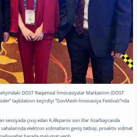
abeliyindəki DOST Rəqəmsal İnnovasiyalar Mərkəzinin (DOST
er” təşkilatının keçirdiyi “GovMesh-İnnovasiya Festivalı”nda
rilən sessiyada çıxış edən K.Əkpərov son illər Azərbaycanda
sahələrində elektron xidmətlərin geniş tətbiqi, proaktiv xidmət
ailiyyətlər barədə məlumat verib.