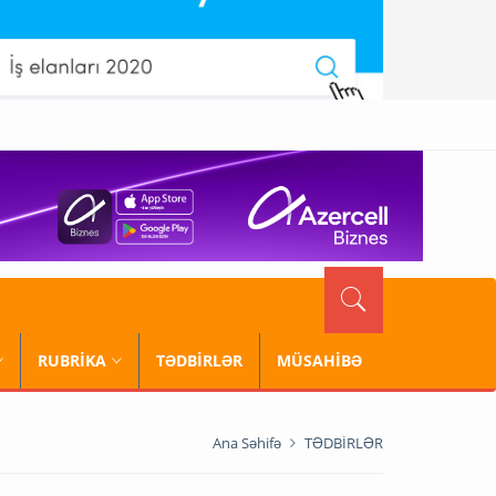
RUBRİKA
TƏDBİRLƏR
MÜSAHİBƏ
Ana Səhifə
TƏDBİRLƏR