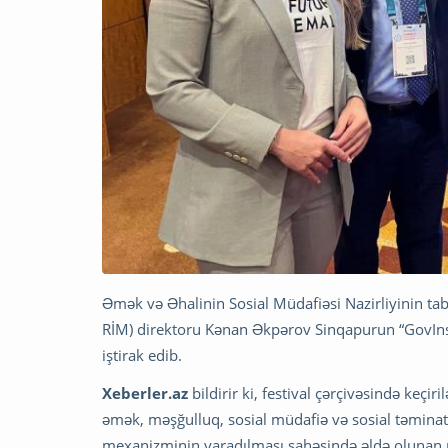
Əmək və Əhalinin Sosial Müdafiəsi Nazirliyinin t
RİM) direktoru Kənan Əkpərov Sinqapurun “GovInsid
iştirak edib.
Xeberler.az
bildirir ki, festival çərçivəsində keçi
əmək, məşğulluq, sosial müdafiə və sosial təminat 
mexanizminin yaradılması sahəsində əldə olunan n