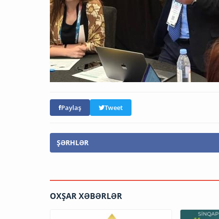
Paylaş
Tweet
ŞƏRHLƏR
OXŞAR XƏBƏRLƏR