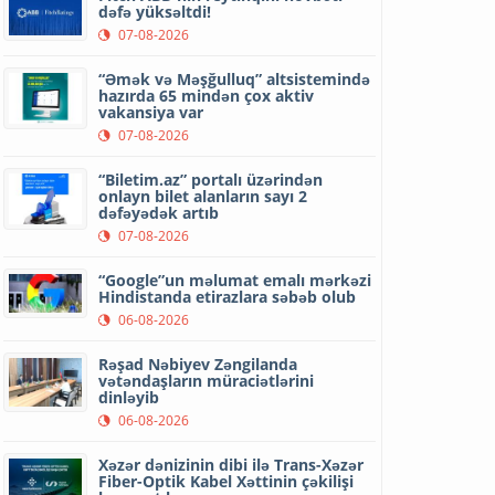
dəfə yüksəltdi!
07-08-2026
“Əmək və Məşğulluq” altsistemində
hazırda 65 mindən çox aktiv
vakansiya var
07-08-2026
“Biletim.az” portalı üzərindən
onlayn bilet alanların sayı 2
dəfəyədək artıb
07-08-2026
“Google”un məlumat emalı mərkəzi
Hindistanda etirazlara səbəb olub
06-08-2026
Rəşad Nəbiyev Zəngilanda
vətəndaşların müraciətlərini
dinləyib
06-08-2026
Xəzər dənizinin dibi ilə Trans-Xəzər
Fiber-Optik Kabel Xəttinin çəkilişi