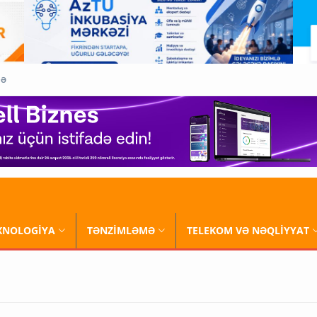
QƏ
XNOLOGİYA
TƏNZİMLƏMƏ
TELEKOM VƏ NƏQLİYYAT