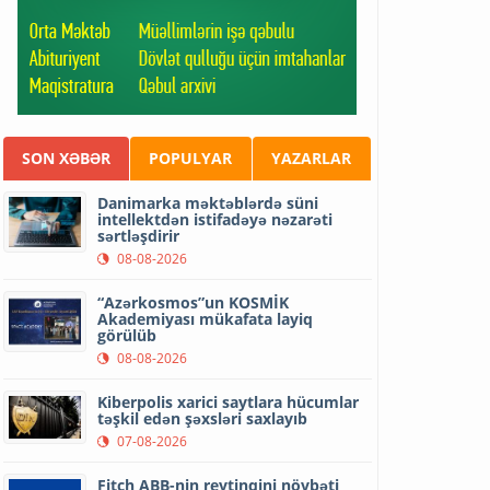
SON XƏBƏR
POPULYAR
YAZARLAR
Danimarka məktəblərdə süni
intellektdən istifadəyə nəzarəti
sərtləşdirir
08-08-2026
“Azərkosmos”un KOSMİK
Akademiyası mükafata layiq
görülüb
08-08-2026
Kiberpolis xarici saytlara hücumlar
təşkil edən şəxsləri saxlayıb
07-08-2026
Fitch ABB-nin reytinqini növbəti