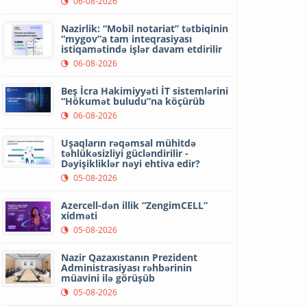
06-08-2026
Nazirlik: “Mobil notariat” tətbiqinin
“mygov”a tam inteqrasiyası
istiqamətində işlər davam etdirilir
06-08-2026
Beş İcra Hakimiyyəti İT sistemlərini
“Hökumət buludu”na köçürüb
06-08-2026
Uşaqların rəqəmsal mühitdə
təhlükəsizliyi gücləndirilir -
Dəyişikliklər nəyi ehtiva edir?
05-08-2026
Azercell-dən illik “ZengimCELL”
xidməti
05-08-2026
Nazir Qazaxıstanın Prezident
Administrasiyası rəhbərinin
müavini ilə görüşüb
05-08-2026