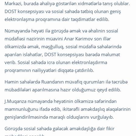
Mərkəzi, burada əhaliyə göstərilən xidmətlərlə tanış olublar.
DOST konsepsiyası və sosial sahədə tətbiq olunan geniş
elektronlaşma proqramına dair təqdimatlar edilib.
Nümayəndə heyəti ilə görüşdə əmək və əhalinin sosial
müdafiəsi nazirinin müavini Anar Kərimov son illər
ölkəmizdə əmək, məşğulluq, sosial müdafiə sahələrində
aparılan islahatlar, DOST konsepsiyası barədə məlumat
verib. Sosial sahədə icra olunan elektronlaşdırma
proqramının nailiyyətləri diqqətə çatdırılıb.
Həmin sahələrdə Ruandanın müvafiq qurumları ilə təcrübə
mübadilələri aparılmasına hazır olduğumuz qeyd edilib.
J.Muqanza nümayəndə heyətinin ölkəmizə səfərindən
məmnunluğunu ifadə edib, ikitərəfli əməkdaşlıq əlaqələrinin
genişləndirilməsində maraqlı olduqlarını vurğulayıb.
Görüşdə sosial sahədə gələcək əməkdaşlığa dair fikir