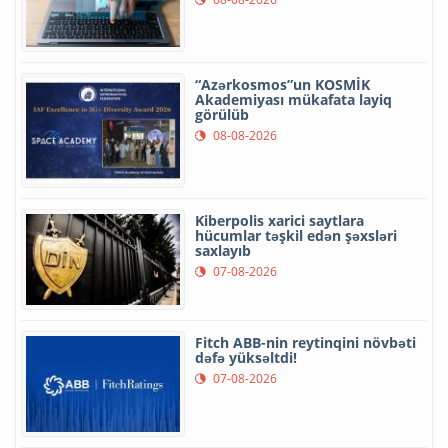
“Azərkosmos”un KOSMİK
Akademiyası mükafata layiq
görülüb
08-08-2026
Kiberpolis xarici saytlara
hücumlar təşkil edən şəxsləri
saxlayıb
07-08-2026
Fitch ABB-nin reytinqini növbəti
dəfə yüksəltdi!
07-08-2026