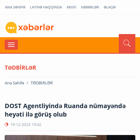
ANA SƏHİFƏ
LAYİHƏ HAQQINDA
ARXİV
XƏBƏRLƏR
ƏLAQƏ
TƏDBİRLƏR
Ana Səhifə
TƏDBİRLƏR
DOST Agentliyində Ruanda nümayəndə
heyəti ilə görüş olub
19-12-2024
19:42