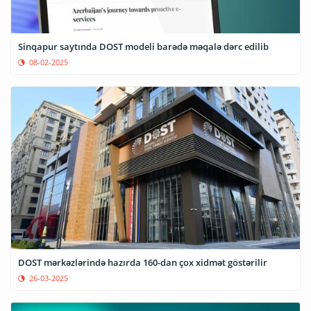
Sinqapur saytında DOST modeli barədə məqalə dərc edilib
08-02-2025
DOST mərkəzlərində hazırda 160-dan çox xidmət göstərilir
26-03-2025