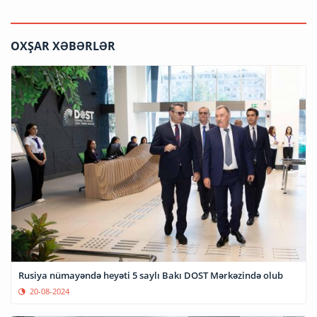
OXŞAR XƏBƏRLƏR
Rusiya nümayəndə heyəti 5 saylı Bakı DOST Mərkəzində olub
20-08-2024