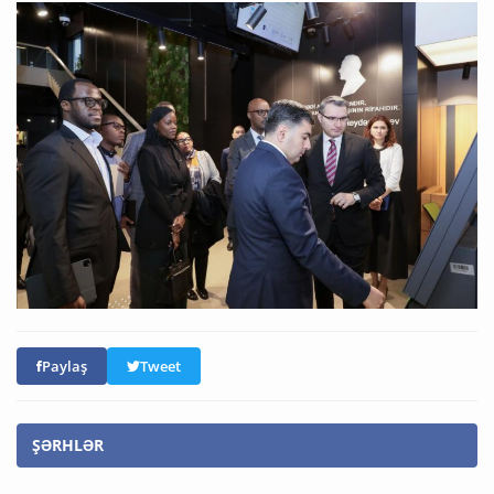
Paylaş
Tweet
ŞƏRHLƏR