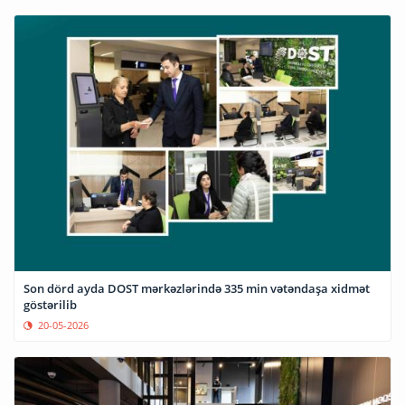
Son dörd ayda DOST mərkəzlərində 335 min vətəndaşa xidmət
göstərilib
20-05-2026