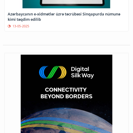
Azərbaycanın e-xidmətlər üzrə təcrübəsi Sinqapurda nümunə
kimi təqdim edilib
13-05-2025