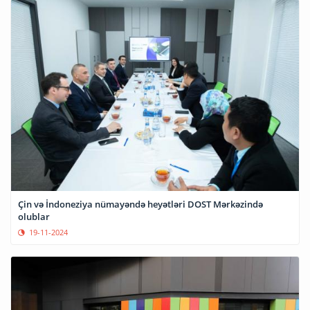
Çin və İndoneziya nümayəndə heyətləri DOST Mərkəzində
olublar
19-11-2024