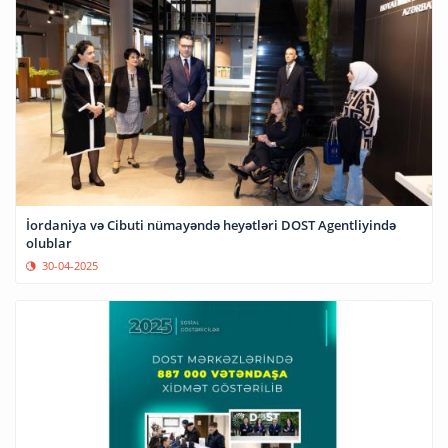
İordaniya və Cibuti nümayəndə heyətləri DOST Agentliyində
olublar
30-04-2025