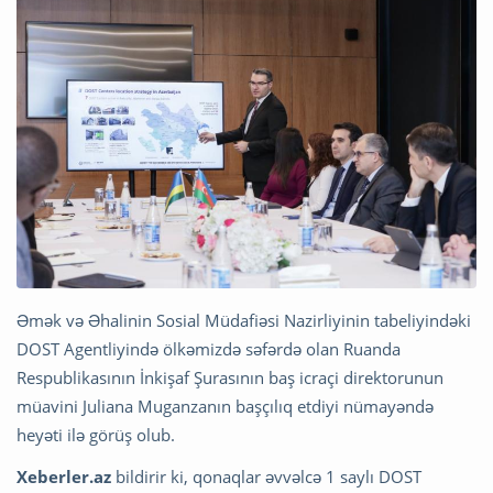
Əmək və Əhalinin Sosial Müdafiəsi Nazirliyinin tabeliyindəki
DOST Agentliyində ölkəmizdə səfərdə olan Ruanda
Respublikasının İnkişaf Şurasının baş icraçi direktorunun
müavini Juliana Muganzanın başçılıq etdiyi nümayəndə
heyəti ilə görüş olub.
Xeberler.az
bildirir ki, qonaqlar əvvəlcə 1 saylı DOST