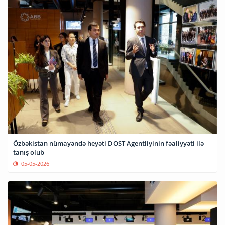
Özbəkistan nümayəndə heyəti DOST Agentliyinin fəaliyyəti ilə
tanış olub
05-05-2026