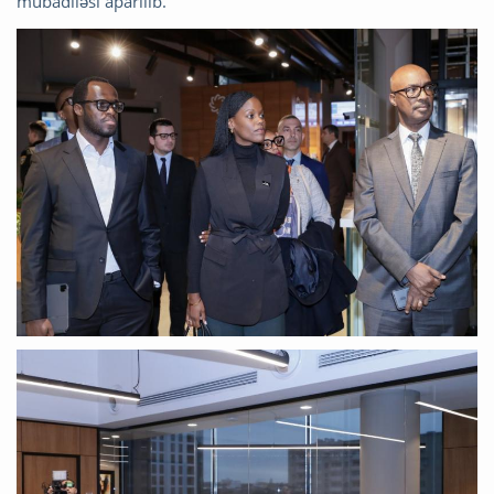
mübadiləsi aparılıb.