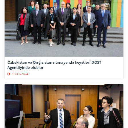
Özbəkistan və Qırğızıstan nümayəndə heyətləri DOST
Agentliyində olublar
19-11-2024