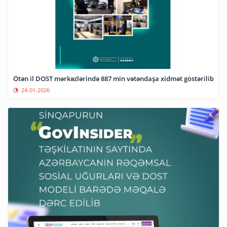
Ötən il DOST mərkəzlərində 887 min vətəndaşa xidmət göstərilib
24-01-2026