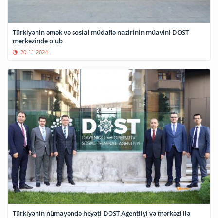
Türkiyənin əmək və sosial müdafiə nazirinin müavini DOST
mərkəzində olub
20-11-2024
Türkiyənin nümayəndə heyəti DOST Agentliyi və mərkəzi ilə