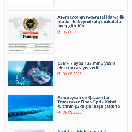
Azərbaycanın rəqəmsal idarəçilik
model iki beynəlxalq mükafata
layiq görülüb
06-08-2026
DSMF 7 ayda 135 minə yaxın
elektron arayış verib
06-08-2026
Azərbaycan və Qazaxıstan
Transxəzər Fiber-Optik Kabel
Xəttinin çəkilişini başa çatdırıb
06-08-2026
Nazirlik: “Mobil notariat”