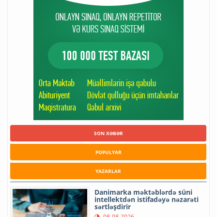
SON XƏBƏR
POPULYAR
YAZARLAR
Danimarka məktəblərdə süni
intellektdən istifadəyə nəzarəti
sərtləşdirir
08-08-2026