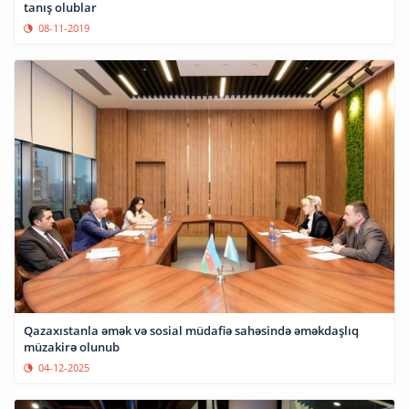
tanış olublar
08-11-2019
Qazaxıstanla əmək və sosial müdafiə sahəsində əməkdaşlıq
müzakirə olunub
04-12-2025