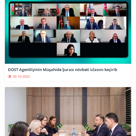
DOST Agentliyinin Müşahidə Şurası növbəti iclasını keçirib
30-10-2025