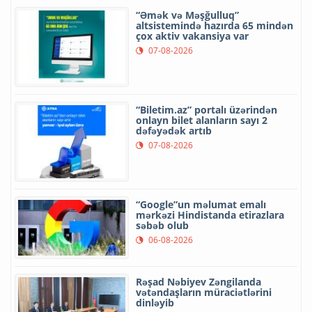
“Əmək və Məşğulluq”
altsistemində hazırda 65 mindən
çox aktiv vakansiya var
07-08-2026
“Biletim.az” portalı üzərindən
onlayn bilet alanların sayı 2
dəfəyədək artıb
07-08-2026
“Google”un məlumat emalı
mərkəzi Hindistanda etirazlara
səbəb olub
06-08-2026
Rəşad Nəbiyev Zəngilanda
vətəndaşların müraciətlərini
dinləyib