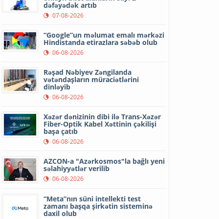
dəfəyədək artıb
07-08-2026
“Google”un məlumat emalı mərkəzi
Hindistanda etirazlara səbəb olub
06-08-2026
Rəşad Nəbiyev Zəngilanda
vətəndaşların müraciətlərini
dinləyib
06-08-2026
Xəzər dənizinin dibi ilə Trans-Xəzər
Fiber-Optik Kabel Xəttinin çəkilişi
başa çatıb
06-08-2026
AZCON-a "Azərkosmos"la bağlı yeni
səlahiyyətlər verilib
06-08-2026
“Meta”nın süni intellekti test
zamanı başqa şirkətin sisteminə
daxil olub