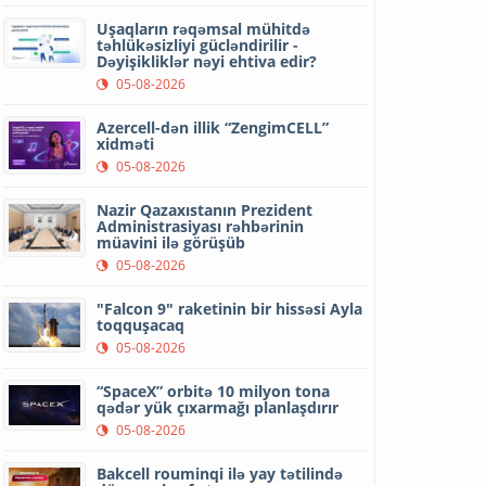
Uşaqların rəqəmsal mühitdə
təhlükəsizliyi gücləndirilir -
Dəyişikliklər nəyi ehtiva edir?
05-08-2026
Azercell-dən illik “ZengimCELL”
xidməti
05-08-2026
Nazir Qazaxıstanın Prezident
Administrasiyası rəhbərinin
müavini ilə görüşüb
05-08-2026
"Falcon 9" raketinin bir hissəsi Ayla
toqquşacaq
05-08-2026
“SpaceX” orbitə 10 milyon tona
qədər yük çıxarmağı planlaşdırır
05-08-2026
Bakcell rouminqi ilə yay tətilində