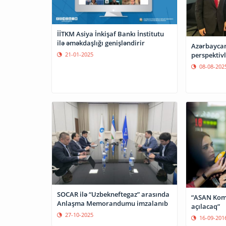
İİTKM Asiya İnkişaf Bankı İnstitutu
ilə əməkdaşlığı genişləndirir
Azərbaycan
21-01-2025
perspektivl
08-08-202
SOCAR ilə “Uzbekneftegaz” arasında
“ASAN Kom
Anlaşma Memorandumu imzalanıb
açılacaq”
27-10-2025
16-09-201