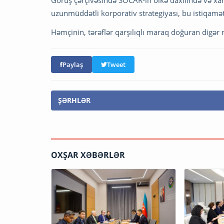
uzunmüddətli korporativ strategiyası, bu istiqamət
Həmçinin, tərəflər qarşılıqlı maraq doğuran digər m
Paylaş
Tweet
ŞƏRHLƏR
OXŞAR XƏBƏRLƏR