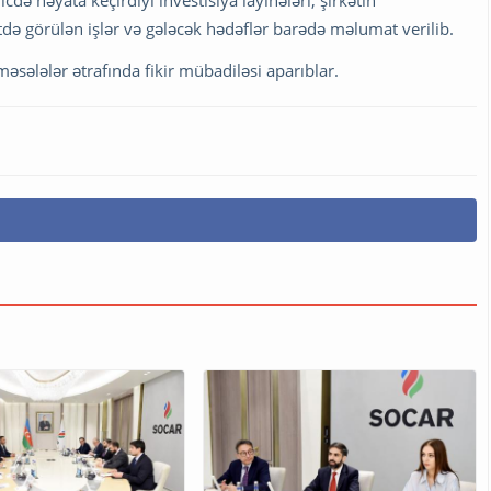
də görülən işlər və gələcək hədəflər barədə məlumat verilib.
əsələlər ətrafında fikir mübadiləsi aparıblar.