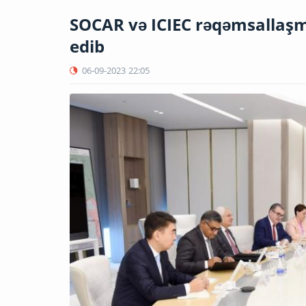
SOCAR və ICIEC rəqəmsallaş
edib
06-09-2023
22:05