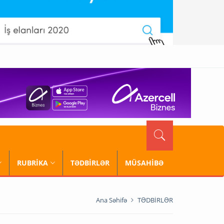
RUBRİKA
TƏDBİRLƏR
MÜSAHİBƏ
Ana Səhifə
TƏDBİRLƏR