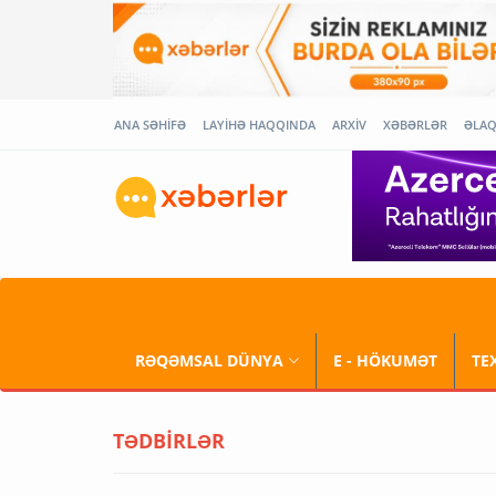
ANA SƏHİFƏ
LAYİHƏ HAQQINDA
ARXİV
XƏBƏRLƏR
ƏLA
RƏQƏMSAL DÜNYA
E - HÖKUMƏT
TE
TƏDBİRLƏR