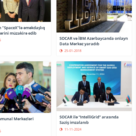
 "SpaceX"lə əməkdaşlıq
ərini müzakirə edib
SOCAR və İBM Azərbaycanda onlayn
5
Data Mərkəz yaradıb
25-01-2018
SOCAR ilə “IntelliGrid” arasında
munal Mərkəzləri
Saziş imzalanıb
11-11-2024
6