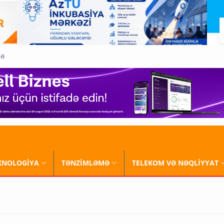
QƏ
XNOLOGİYA
TƏNZİMLƏMƏ
TELEKOM VƏ NƏQLİYYAT