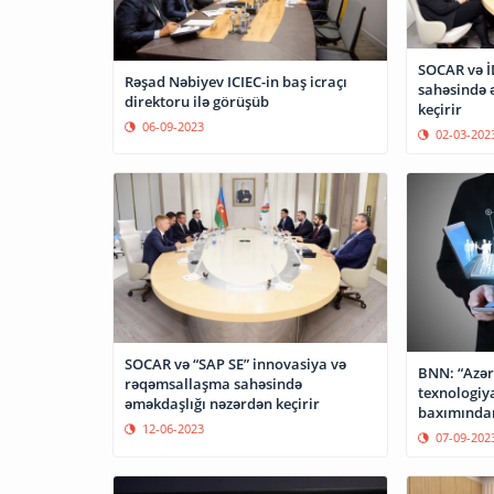
SOCAR və İDB rəqəmsallaşma
Rəşad Nəbiyev ICIEC-in baş icraçı
sahəsində 
direktoru ilə görüşüb
keçirir
06-09-2023
02-03-202
SOCAR və “SAP SE” innovasiya və
BNN: “Azə
rəqəmsallaşma sahəsində
texnologiya
əməkdaşlığı nəzərdən keçirir
baxımından
12-06-2023
07-09-202