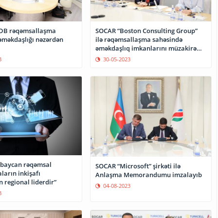
SOCAR “Boston Consulting Group”
əməkdaşlığı nəzərdən
ilə rəqəmsallaşma sahəsində
əməkdaşlıq imkanlarını müzakirə
edib
3
30-05-2023
rbaycan rəqəmsal
SOCAR “Microsoft” şirkəti ilə
ların inkişafı
Anlaşma Memorandumu imzalayıb
 regional liderdir”
04-08-2023
3