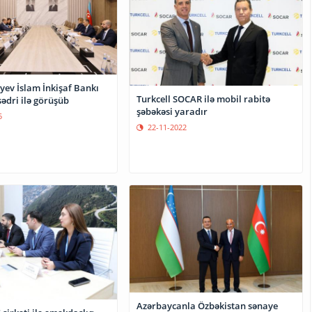
yev İslam İnkişaf Bankı
Turkcell SOCAR ilə mobil rabitə
ədri ilə görüşüb
şəbəkəsi yaradır
5
22-11-2022
Azərbaycanla Özbəkistan sənaye