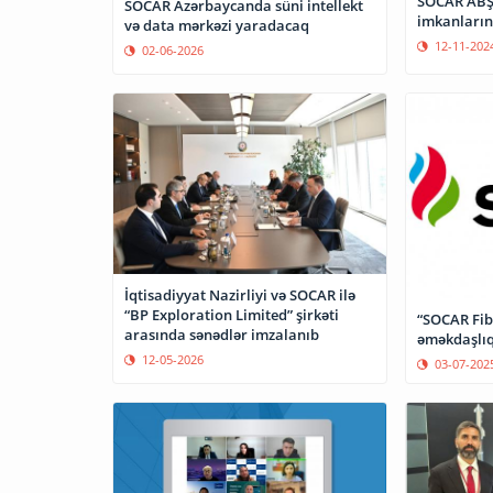
SOCAR ABŞ 
SOCAR Azərbaycanda süni intellekt
imkanlarını
və data mərkəzi yaradacaq
12-11-202
02-06-2026
İqtisadiyyat Nazirliyi və SOCAR ilə
“BP Exploration Limited” şirkəti
“SOCAR Fib
arasında sənədlər imzalanıb
əməkdaşlıq
12-05-2026
03-07-202