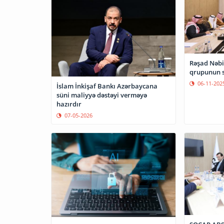
Rəşad Nəbi
qrupunun s
06-11-202
İslam İnkişaf Bankı Azərbaycana
süni maliyyə dəstəyi verməyə
hazırdır
07-05-2026