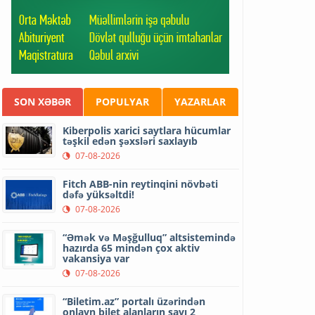
SON XƏBƏR
POPULYAR
YAZARLAR
Kiberpolis xarici saytlara hücumlar
təşkil edən şəxsləri saxlayıb
07-08-2026
Fitch ABB-nin reytinqini növbəti
dəfə yüksəltdi!
07-08-2026
“Əmək və Məşğulluq” altsistemində
hazırda 65 mindən çox aktiv
vakansiya var
07-08-2026
“Biletim.az” portalı üzərindən
onlayn bilet alanların sayı 2