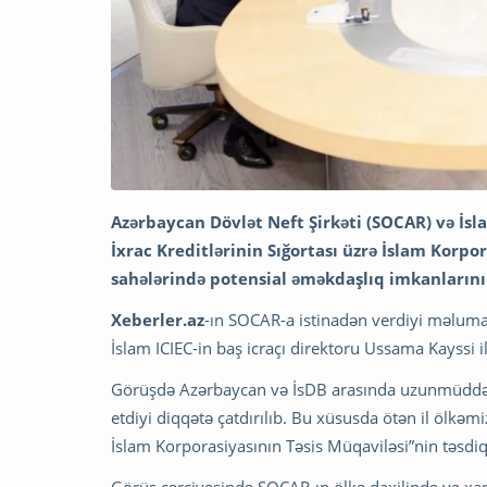
Azərbaycan Dövlət Neft Şirkəti (SOCAR) və İsl
İxrac Kreditlərinin Sığortası üzrə İslam Korpo
sahələrində potensial əməkdaşlıq imkanlarını
Xeberler.az
-ın SOCAR-a istinadən verdiyi məlum
İslam ICIEC-in baş icraçı direktoru Ussama Kayssi il
Görüşdə Azərbaycan və İsDB arasında uzunmüddətli 
etdiyi diqqətə çatdırılıb. Bu xüsusda ötən il ölkəmiz
İslam Korporasiyasının Təsis Müqaviləsi”nin təsdi
Görüş çərçivəsində SOCAR-ın ölkə daxilində və xaric