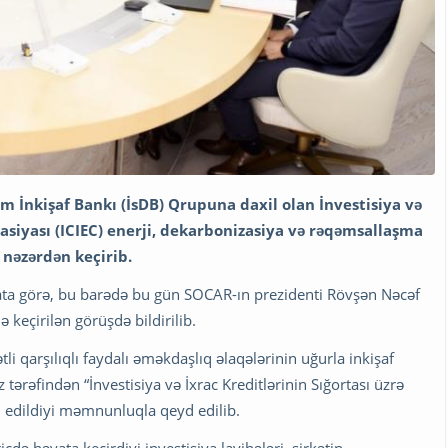
am İnkişaf Bankı (İsDB) Qrupuna daxil olan İnvestisiya və
rasiyası (ICIEC) enerji, dekarbonizasiya və rəqəmsallaşma
 nəzərdən keçirib.
ata görə, bu barədə bu gün SOCAR-ın prezidenti Rövşən Nəcəf
ə keçirilən görüşdə bildirilib.
qarşılıqlı faydalı əməkdaşlıq əlaqələrinin uğurla inkişaf
 tərəfindən “İnvestisiya və İxrac Kreditlərinin Sığortası üzrə
q edildiyi məmnunluqla qeyd edilib.
də həyata keçirdiyi investisiya layihələri, şirkətin