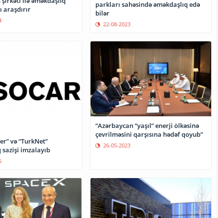
şirkəti ilə əməkdaşlıq
parkları sahəsində əməkdaşlıq edə
 araşdırır
bilər
4
22-08-2023
“Azərbaycan “yaşıl” enerji ölkəsinə
çevrilməsini qarşısına hədəf qoyub”
er” və “TurkNet”
26-05-2023
 sazişi imzalayıb
5