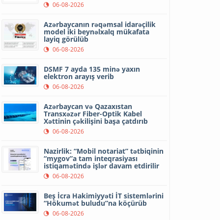
06-08-2026
Azərbaycanın rəqəmsal idarəçilik
model iki beynəlxalq mükafata
layiq görülüb
06-08-2026
DSMF 7 ayda 135 minə yaxın
elektron arayış verib
06-08-2026
Azərbaycan və Qazaxıstan
Transxəzər Fiber-Optik Kabel
Xəttinin çəkilişini başa çatdırıb
06-08-2026
Nazirlik: “Mobil notariat” tətbiqinin
“mygov”a tam inteqrasiyası
istiqamətində işlər davam etdirilir
06-08-2026
Beş İcra Hakimiyyəti İT sistemlərini
“Hökumət buludu”na köçürüb
06-08-2026