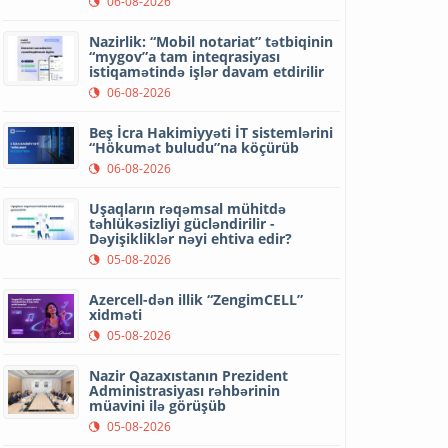
06-08-2026
Nazirlik: “Mobil notariat” tətbiqinin
“mygov”a tam inteqrasiyası
istiqamətində işlər davam etdirilir
06-08-2026
Beş İcra Hakimiyyəti İT sistemlərini
“Hökumət buludu”na köçürüb
06-08-2026
Uşaqların rəqəmsal mühitdə
təhlükəsizliyi gücləndirilir -
Dəyişikliklər nəyi ehtiva edir?
05-08-2026
Azercell-dən illik “ZengimCELL”
xidməti
05-08-2026
Nazir Qazaxıstanın Prezident
Administrasiyası rəhbərinin
müavini ilə görüşüb
05-08-2026