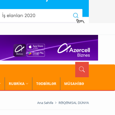
RUBRİKA
TƏDBİRLƏR
MÜSAHİBƏ
Ana Səhifə
RƏQƏMSAL DÜNYA