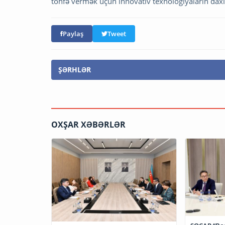
töhfə vermək üçün innovativ texnologiyaların dax
Paylaş
Tweet
ŞƏRHLƏR
OXŞAR XƏBƏRLƏR