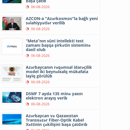
başa çatıb
06-08-2026
AZCON-a "Azərkosmos"la bağlı yeni
səlahiyyətlər verilib
06-08-2026
“Meta”nın süni intellekti test
zamanı başqa şirkətin sisteminə
daxil olub
06-08-2026
Azərbaycanın rəqəmsal idarəçilik
model iki beynəlxalq mükafata
layiq görülüb
06-08-2026
DSMF 7 ayda 135 minə yaxın
elektron arayış verib
06-08-2026
Azərbaycan və Qazaxıstan
Transxəzər Fiber-Optik Kabel
Xəttinin çəkilişini başa çatdırıb