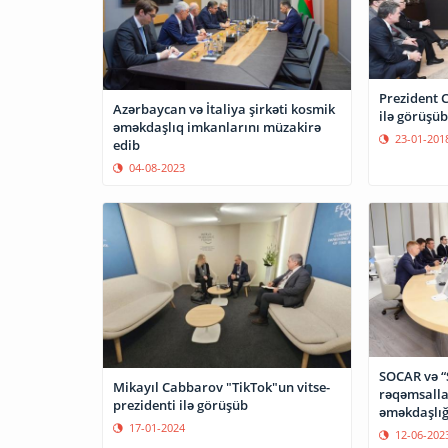
Prezident C
Azərbaycan və İtaliya şirkəti kosmik
ilə görüşüb
əməkdaşlıq imkanlarını müzakirə
23-01-201
edib
04-08-2023
SOCAR və “
Mikayıl Cabbarov "TikTok"un vitse-
rəqəmsall
prezidenti ilə görüşüb
əməkdaşlığ
17-01-2024
12-06-202