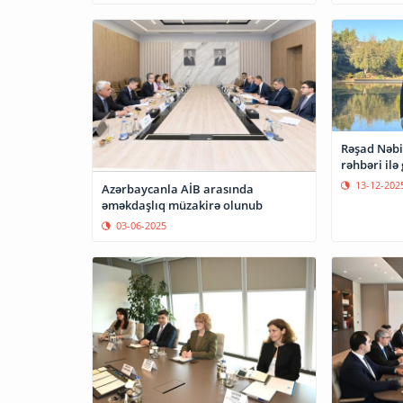
Rəşad Nəbi
rəhbəri ilə
13-12-202
Azərbaycanla AİB arasında
əməkdaşlıq müzakirə olunub
03-06-2025