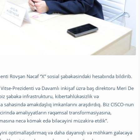
nti Rövşən Nəcəf “X” sosial şəbəkəsindəki hesabında bildirib.
Vitse-Prezidenti və Davamlı inkişaf üzrə baş direktoru Meri De
iz şəbəkə infrastrukturu, kibertəhlükəsizlik və
a sahəsində əməkdaşlıq imkanlarını araşdırdıq. Biz CISCO-nun
əncirində əməliyyatların rəqəmsal transformasiyasına,
rılmasına necə kömək edə biləcəyini müzakirə etdik”.
çiliyini optimallaşdırmaq və daha dayanıqlı və möhkəm gələcəyə