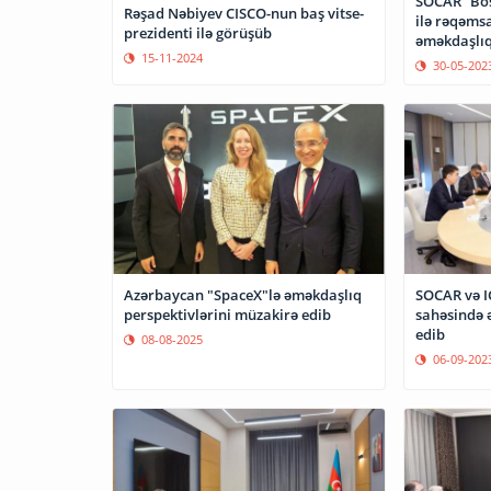
SOCAR “Bos
Rəşad Nəbiyev CISCO-nun baş vitse-
ilə rəqəms
prezidenti ilə görüşüb
əməkdaşlıq
15-11-2024
edib
30-05-202
Azərbaycan "SpaceX"lə əməkdaşlıq
SOCAR və I
perspektivlərini müzakirə edib
sahəsində 
edib
08-08-2025
06-09-202