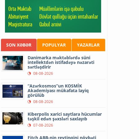
SON XƏBƏR
POPULYAR
YAZARLAR
Danimarka məktəblərdə süni
intellektdən istifadəyə nəzarəti
sərtləşdirir
08-08-2026
“Azərkosmos”un KOSMİK
Akademiyası mükafata layiq
görülüb
08-08-2026
Kiberpolis xarici saytlara hücumlar
təşkil edən şəxsləri saxlayıb
07-08-2026
Fitch ABB-nin reytinqini növbəti