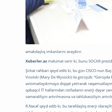
əməkdaşlıq imkanlarını araşdırır.
Xeberler.az
məlumat verir ki, bunu SOCAR prezide
Şirkət rəhbəri qeyd edib ki, bu gün CISCO-nun Baş 
Vısotski (Mary De Wysocki) ilə görüşüb: “Görüşdə b
avtomatlaşdırmaya diqqət yetirərək rəqəmsallaşm
qabaqcıl İT həllərindən istifadənin enerji dəyər z
səmərəliliyin artırılmasına və təhlükəsizliyin artı
R.Nəcəf qeyd edib ki, bu tərəfdaşlıq enerji idarə