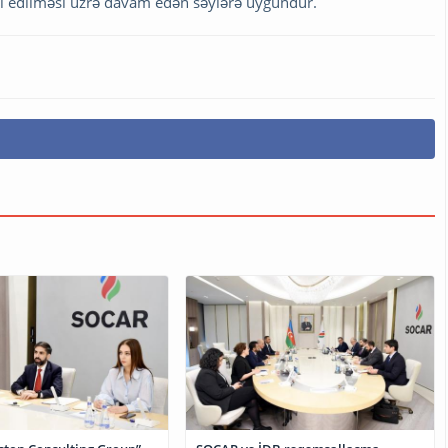
il edilməsi üzrə davam edən səylərə uyğundur.