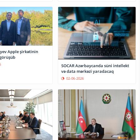
yev Apple şirkətinin
 görüşüb
5
SOCAR Azərbaycanda süni intellekt
və data mərkəzi yaradacaq
02-06-2026