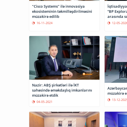
"Cisco Systems" ilə innovasiya
İqtisadiyya
ekosisteminin təkmilləşdirilməsini
“BP Explora
müzakirə edilib
arasında s
16-11-2024
12-05-202
Nazir: ABŞ şirkətləri ilə İKT
Azərbaycan
sahəsində əməkdaşlıq imkanlarını
müzakirə e
müzakirə etdik
13-12-202
04-05-2021