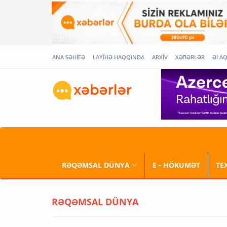
ANA SƏHİFƏ
LAYİHƏ HAQQINDA
ARXİV
XƏBƏRLƏR
ƏLA
RƏQƏMSAL DÜNYA
E - HÖKUMƏT
TE
RƏQƏMSAL DÜNYA