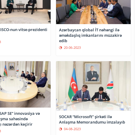
ISCO-nun vitse-prezidenti
Azərbaycan qlobal İT nəhəngi ilə
əməkdaşlıq imkanlarını müzakirə
edib
8
20-06-2023
SAP SE” innovasiya və
SOCAR “Microsoft” şirkəti ilə
aşma sahəsində
Anlaşma Memorandumu imzalayıb
ı nəzərdən keçirir
04-08-2023
3