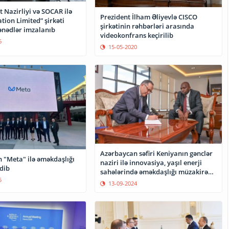
t Nazirliyi və SOCAR ilə
Prezident İlham Əliyevlə CISCO
tion Limited” şirkəti
şirkətinin rəhbərləri arasında
ənədlər imzalanıb
videokonfrans keçirilib
6
15-05-2020
Azərbaycan səfiri Keniyanın gənclər
 "Meta" ilə əməkdaşlığı
naziri ilə innovasiya, yaşıl enerji
dib
sahələrində əməkdaşlığı müzakirə
5
edib
13-09-2024