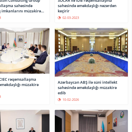
ton Consulting Group”
SOCAR və İDB rəqəmsallaşma
allaşma sahəsində
sahəsində əməkdaşlığı nəzərdən
 imkanlarını müzakirə
keçirir
3
02-03-2023
CIEC rəqəmsallaşma
Azərbaycan ABŞ ilə süni intellekt
əməkdaşlığı müzakirə
sahəsində əməkdaşlığı müzakirə
edib
3
10-02-2026