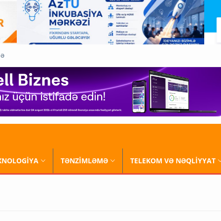
QƏ
XNOLOGİYA
TƏNZİMLƏMƏ
TELEKOM VƏ NƏQLİYYAT