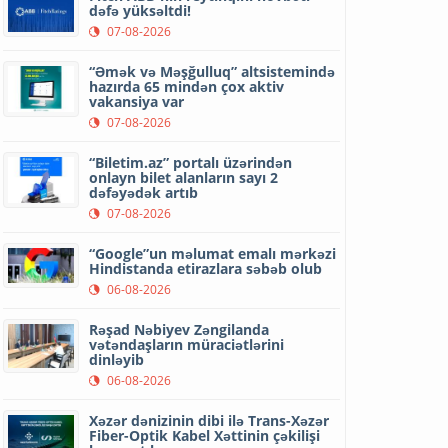
dəfə yüksəltdi!
07-08-2026
“Əmək və Məşğulluq” altsistemində
hazırda 65 mindən çox aktiv
vakansiya var
07-08-2026
“Biletim.az” portalı üzərindən
onlayn bilet alanların sayı 2
dəfəyədək artıb
07-08-2026
“Google”un məlumat emalı mərkəzi
Hindistanda etirazlara səbəb olub
06-08-2026
Rəşad Nəbiyev Zəngilanda
vətəndaşların müraciətlərini
dinləyib
06-08-2026
Xəzər dənizinin dibi ilə Trans-Xəzər
Fiber-Optik Kabel Xəttinin çəkilişi