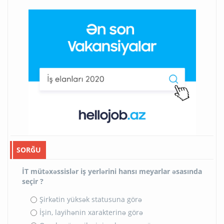
SORĞU
İT mütəxəssislər iş yerlərini hansı meyarlar əsasında
seçir ?
Şirkətin yüksək statusuna görə
İşin, layihənin xarakterinə görə