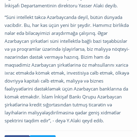
İnkişafı Departamentinin direktoru Yasser Alaki deyib.
“Süni intellekt təkcə Azərbaycanda deyil, bütün dünyada
vacibdir. Bu, hər kəs üçün yeni bir şeydir. Hamımız birlikdə
nələr edə biləcəyimizi araşdırmağa çalışırıq. Əgər
Azərbaycan şirkətləri süni intellektlə bağlı bəzi təşəbbüslər
və ya proqramlar üzərində işləyirlərsə, biz maliyyə nöqteyi-
nəzərindən dəstək verməyə hazırıq. Bizim həm də
məqsədimiz Azərbaycan şirkətlərinə öz məhsullarını xaricə
ixrac etməkdə kömək etmək, investisiya cəlb etmək, ölkəyə
dövriyyə kapitalı cəlb etmək, maliyyə və biznes
fəaliyyətlərini dəstəkləmək üçün Azərbaycan banklarına da
kömək etməkdir. İslam İnkişaf Bankı Qrupu Azərbaycan
şirkətlərinə kredit sığortasından tutmuş ticarətin və
layihələrin maliyyələşdirilməsinə qədər geniş xidmətlər
spektrini təqdim edir”, - deyə Y.Alaki qeyd edib.