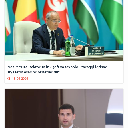
Nazir: "Özəl sektorun inkişafı və texnoloji tərəqqi iqtisadi
siyasətin əsas prioritetləridir"
18-06-2026