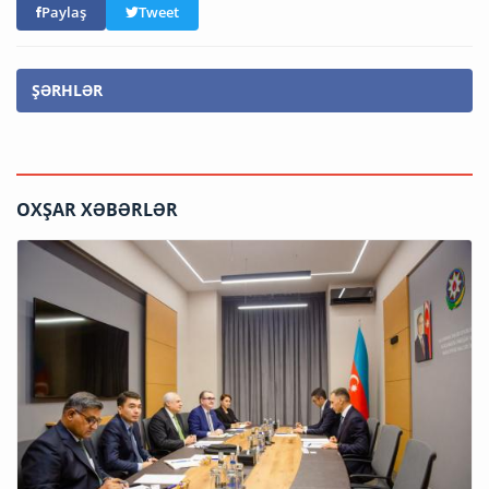
Paylaş
Tweet
ŞƏRHLƏR
OXŞAR XƏBƏRLƏR