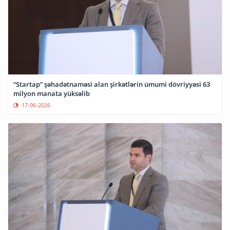
“Startap” şəhadətnaməsi alan şirkətlərin ümumi dövriyyəsi 63
milyon manata yüksəlib
17-06-2026