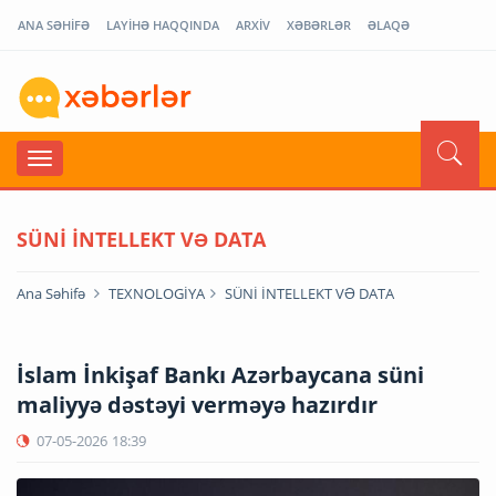
ANA SƏHİFƏ
LAYİHƏ HAQQINDA
ARXİV
XƏBƏRLƏR
ƏLAQƏ
SÜNİ İNTELLEKT VƏ DATA
Ana Səhifə
TEXNOLOGİYA
SÜNİ İNTELLEKT VƏ DATA
İslam İnkişaf Bankı Azərbaycana süni
maliyyə dəstəyi verməyə hazırdır
07-05-2026
18:39