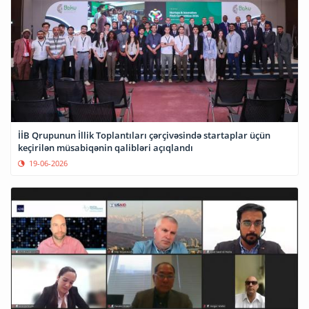
İİB Qrupunun İllik Toplantıları çərçivəsində startaplar üçün
keçirilən müsabiqənin qalibləri açıqlandı
19-06-2026