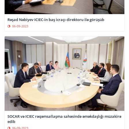
Rəşad Nəbiyev ICIEC-in baş icraçı direktoru ilə görüşüb
06-09-2023
SOCAR və ICIEC rəqəmsallaşma sahəsində əməkdaşlığı müzakirə
edib
06-09-2023