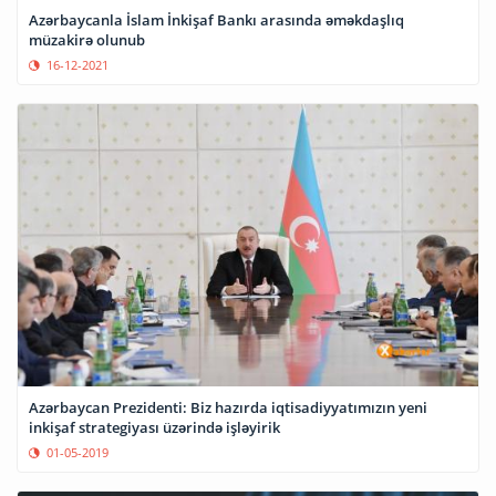
Azərbaycanla İslam İnkişaf Bankı arasında əməkdaşlıq
müzakirə olunub
16-12-2021
Azərbaycan Prezidenti: Biz hazırda iqtisadiyyatımızın yeni
inkişaf strategiyası üzərində işləyirik
01-05-2019