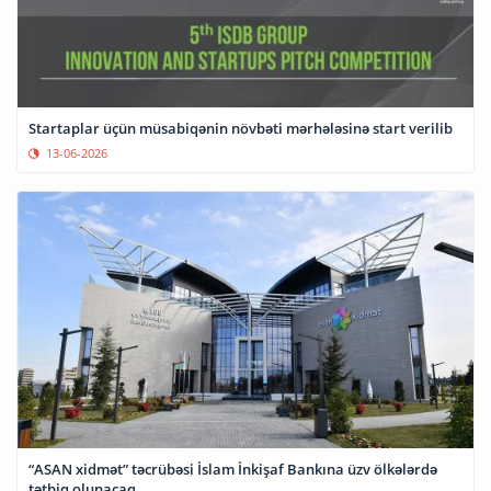
Startaplar üçün müsabiqənin növbəti mərhələsinə start verilib
13-06-2026
“ASAN xidmət” təcrübəsi İslam İnkişaf Bankına üzv ölkələrdə
tətbiq olunacaq