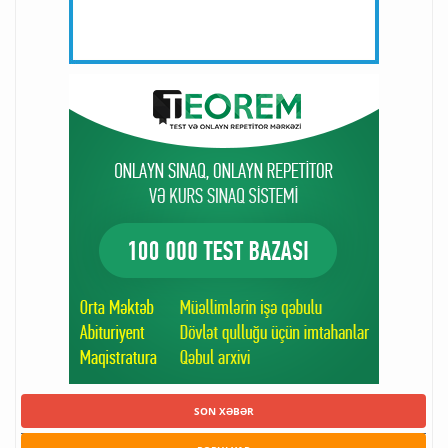
SON XƏBƏR