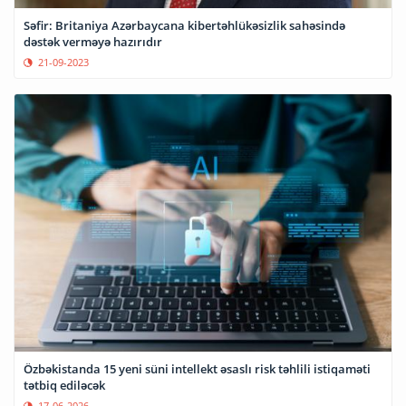
Səfir: Britaniya Azərbaycana kibertəhlükəsizlik sahəsində
dəstək verməyə hazırıdır
21-09-2023
Özbəkistanda 15 yeni süni intellekt əsaslı risk təhlili istiqaməti
tətbiq ediləcək
17-06-2026