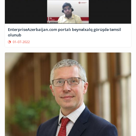
EnterpriseAzerbaijan.com portalı beynəlxalq görüşdə təmsil
olunub
01-07-2022