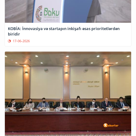
KOBİA: İnnovasiya və startapın inkişafı əsas prioritetlərdən
biridir
17-06-2026