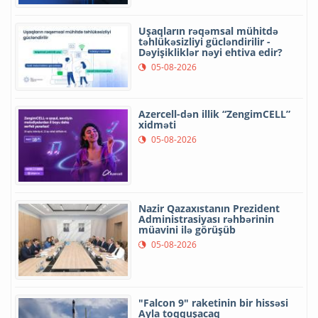
Uşaqların rəqəmsal mühitdə
təhlükəsizliyi gücləndirilir -
Dəyişikliklər nəyi ehtiva edir?
05-08-2026
Azercell-dən illik “ZengimCELL”
xidməti
05-08-2026
Nazir Qazaxıstanın Prezident
Administrasiyası rəhbərinin
müavini ilə görüşüb
05-08-2026
"Falcon 9" raketinin bir hissəsi
Ayla toqquşacaq