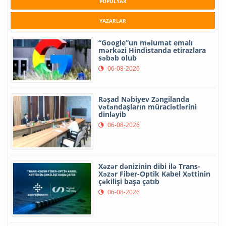
POPULYAR
YAZARLAR
“Google”un məlumat emalı
mərkəzi Hindistanda etirazlara
səbəb olub
06-08-2026
Rəşad Nəbiyev Zəngilanda
vətəndaşların müraciətlərini
dinləyib
06-08-2026
Xəzər dənizinin dibi ilə Trans-
Xəzər Fiber-Optik Kabel Xəttinin
çəkilişi başa çatıb
06-08-2026