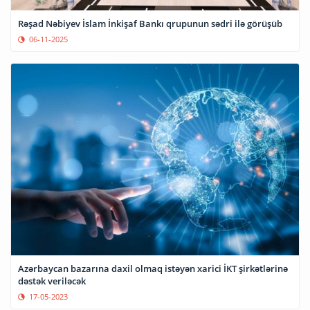
Rəşad Nəbiyev İslam İnkişaf Bankı qrupunun sədri ilə görüşüb
06-11-2025
Azərbaycan bazarına daxil olmaq istəyən xarici İKT şirkətlərinə
dəstək veriləcək
17-05-2023