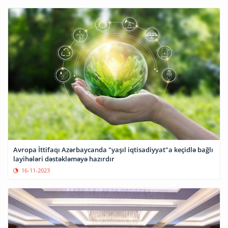
Avropa İttifaqı Azərbaycanda "yaşıl iqtisadiyyat"a keçidlə bağlı
layihələri dəstəkləməyə hazırdır
16-11-2023