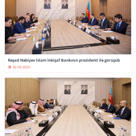
Rəşad Nəbiyev İslam İnkişaf Bankının prezidenti ilə görüşüb
02-03-2023