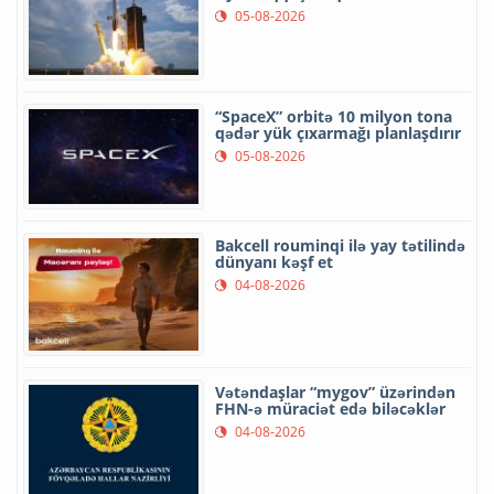
05-08-2026
“SpaceX” orbitə 10 milyon tona
qədər yük çıxarmağı planlaşdırır
05-08-2026
Bakcell rouminqi ilə yay tətilində
dünyanı kəşf et
04-08-2026
Vətəndaşlar “mygov” üzərindən
FHN-ə müraciət edə biləcəklər
04-08-2026