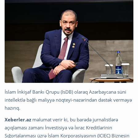
İslam İnkişaf Bankı Qrupu (IsDB) olaraq Azərbaycana süni
intellektlə bağlı maliyyə nöqteyi-nəzərindən dəstək verməyə
hazırıq.
Xeberler.az
məlumat verir ki, bu barədə jurnalistlərə
açıqlaması zamanı İnvestisiya və İxrac Kreditlərinin
Sığortalanması üzrə İslam Korporasiyasının (ICIEC) Biznesin