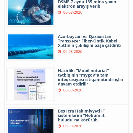
DSMF 7 ayda 135 minə yaxın
elektron arayış verib
06-08-2026
Azərbaycan və Qazaxıstan
Transxəzər Fiber-Optik Kabel
Xəttinin çəkilişini başa çatdırıb
06-08-2026
Nazirlik: “Mobil notariat”
tətbiqinin “mygov”a tam
inteqrasiyası istiqamətində işlər
davam etdirilir
06-08-2026
Beş İcra Hakimiyyəti İT
sistemlərini “Hökumət
buludu”na köçürüb
06-08-2026