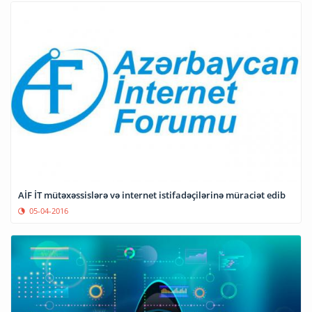
AİF İT mütəxəssislərə və internet istifadəçilərinə müraciət edib
05-04-2016