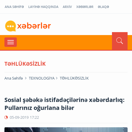
ANA SƏHİFƏ
LAYİHƏ HAQQINDA
ARXİV
XƏBƏRLƏR
ƏLAQƏ
TƏHLÜKƏSİZLİK
Ana Səhifə
TEXNOLOGİYA
TƏHLÜKƏSİZLİK
Sosial şəbəkə istifadəçilərinə xəbərdarlıq:
Pullarınız oğurlana bilər
05-09-2019
17:22