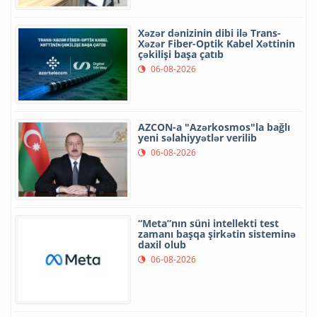
Xəzər dənizinin dibi ilə Trans-
Xəzər Fiber-Optik Kabel Xəttinin
çəkilişi başa çatıb
06-08-2026
AZCON-a "Azərkosmos"la bağlı
yeni səlahiyyətlər verilib
06-08-2026
“Meta”nın süni intellekti test
zamanı başqa şirkətin sisteminə
daxil olub
06-08-2026