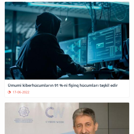
Ümumi kiberhücumların 91 %-ni fişinq hücumları təşkil edir
17-06-2022