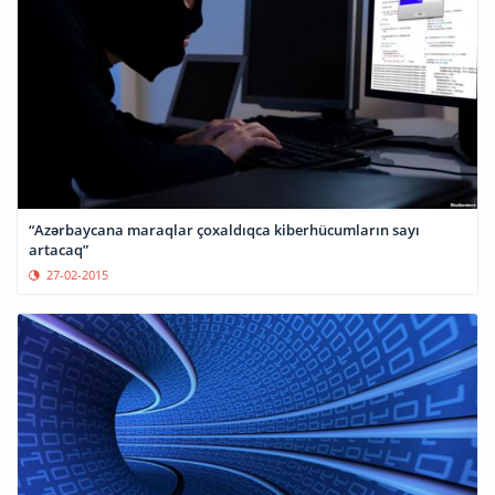
“Azərbaycana maraqlar çoxaldıqca kiberhücumların sayı
artacaq”
27-02-2015