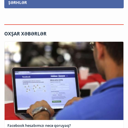
ŞƏRHLƏR
OXŞAR XƏBƏRLƏR
Facebook hesabımızı necə qoruyaq?