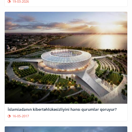
19-03-2026
İslamiadanın kibertəhlükəsizliyini hansı qurumlar qoruyur?
16-05-2017