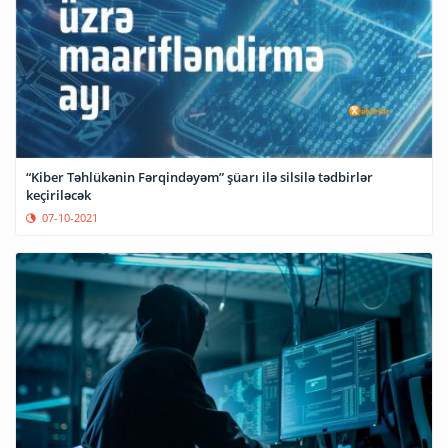
“Kiber Təhlükənin Fərqindəyəm” şüarı ilə silsilə tədbirlər
keçiriləcək
07-10-2021