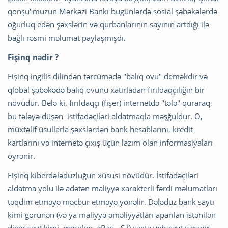
qonşu"muzun Mərkəzi Bankı bugünlərdə sosial şəbəkələrdə
oğurluq edən şəxslərin və qurbanlarının sayının artdığı ilə
bağlı rəsmi məlumat paylaşmışdı.
Fişinq nədir ?
Fişinq ingilis dilindən tərcümədə "balıq ovu" deməkdir və
qlobal şəbəkədə balıq ovunu xatırladan fırıldaqçılığın bir
növüdür. Belə ki, fırıldaqçı (fişer) internetdə "tələ" quraraq,
bu tələyə düşən istifadəçiləri aldatmaqla məşğuldur. O,
müxtəlif üsullarla şəxslərdən bank hesablarını, kredit
kartlarını və internetə çıxış üçün lazım olan informasiyaları
öyrənir.
Fişinq kiberdələduzluğun xüsusi növüdür. İstifadəçiləri
aldatma yolu ilə adətən maliyyə xarakterli fərdi məlumatları
təqdim etməyə məcbur etməyə yönəlir. Dələduz bank saytı
kimi görünən (və ya maliyyə əməliyyatları aparılan istənilən
digər sayt kimi, məsələn, eBay - S.İ) saxta veb-sayt yaradır.