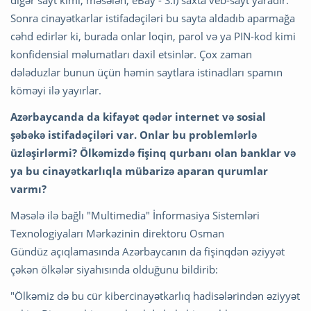
Sonra cinayətkarlar istifadəçiləri bu sayta aldadıb aparmağa
cəhd edirlər ki, burada onlar loqin, parol və ya PIN-kod kimi
konfidensial məlumatları daxil etsinlər. Çox zaman
dələduzlar bunun üçün həmin saytlara istinadları spamın
köməyi ilə yayırlar.
Azərbaycanda da kifayət qədər internet və sosial
şəbəkə istifadəçiləri var. Onlar bu problemlərlə
üzləşirlərmi? Ölkəmizdə fişinq qurbanı olan banklar və
ya bu cinayətkarlıqla mübarizə aparan qurumlar
varmı?
Məsələ ilə bağlı "Multimedia" İnformasiya Sistemləri
Texnologiyaları Mərkəzinin direktoru Osman
Gündüz açıqlamasında Azərbaycanın da fişinqdən əziyyət
çəkən ölkələr siyahısında olduğunu bildirib:
"Ölkəmiz də bu cür kibercinayətkarlıq hadisələrindən əziyyət