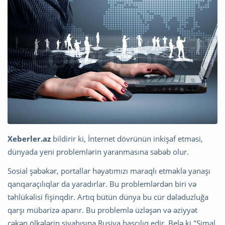
Xeberler.az
bildirir ki, İnternet dövrünün inkişaf etməsi,
dünyada yeni problemlərin yaranmasına səbəb olur.
Sosial şəbəkər, portallar həyatımızı maraqlı etməklə yanaşı
qanqaraçılıqlar da yaradırlar. Bu problemlərdən biri və
təhlükəlisi fişinqdir. Artıq bütün dünya bu cür dələduzluğa
qarşı mübarizə aparır. Bu problemlə üzləşən və əziyyət
çəkən ölkələrin siyahısına Rusiya başçılıq edir. Belə ki,"Şimal