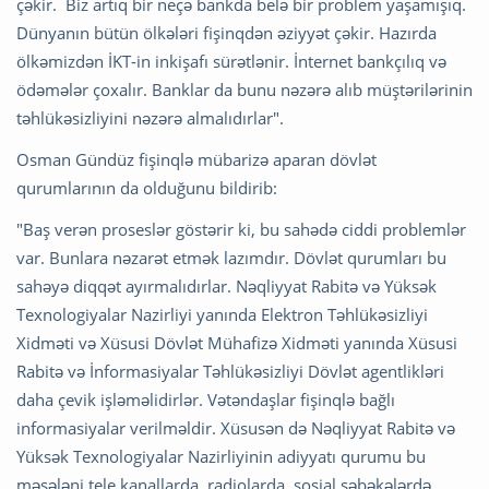
çəkir. Biz artıq bir neçə bankda belə bir problem yaşamışıq.
Dünyanın bütün ölkələri fişinqdən əziyyət çəkir. Hazırda
ölkəmizdən İKT-in inkişafı sürətlənir. İnternet bankçılıq və
ödəmələr çoxalır. Banklar da bunu nəzərə alıb müştərilərinin
təhlükəsizliyini nəzərə almalıdırlar".
Osman Gündüz fişinqlə mübarizə aparan dövlət
qurumlarının da olduğunu bildirib:
"Baş verən proseslər göstərir ki, bu sahədə ciddi problemlər
var. Bunlara nəzarət etmək lazımdır. Dövlət qurumları bu
sahəyə diqqət ayırmalıdırlar. Nəqliyyat Rabitə və Yüksək
Texnologiyalar Nazirliyi yanında Elektron Təhlükəsizliyi
Xidməti və Xüsusi Dövlət Mühafizə Xidməti yanında Xüsusi
Rabitə və İnformasiyalar Təhlükəsizliyi Dövlət agentlikləri
daha çevik işləməlidirlər. Vətəndaşlar fişinqlə bağlı
informasiyalar verilməldir. Xüsusən də Nəqliyyat Rabitə və
Yüksək Texnologiyalar Nazirliyinin adiyyatı qurumu bu
məsələni tele kanallarda, radiolarda, sosial şəbəkələrdə