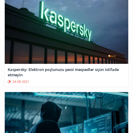
Kaspersky: Elektron poçtunuzu şəxsi məqsədlər üçün istifadə
etməyin
24-09-2021