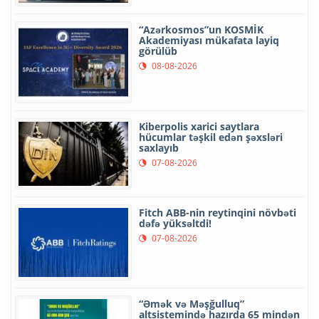
“Azərkosmos”un KOSMİK
Akademiyası mükafata layiq
görülüb
08-08-2026
Kiberpolis xarici saytlara
hücumlar təşkil edən şəxsləri
saxlayıb
07-08-2026
Fitch ABB-nin reytinqini növbəti
dəfə yüksəltdi!
07-08-2026
“Əmək və Məşğulluq”
altsistemində hazırda 65 mindən