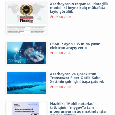
Azərbaycanın rəqəmsal idarəçilik
model iki beynəlxalq mükafata
layiq görülüb
06-08-2026
DSMF 7 ayda 135 minə yaxın
elektron arayış verib
06-08-2026
Azərbaycan və Qazaxıstan
Transxəzər Fiber-Optik Kabel
Xəttinin çəkilişini başa çatdırıb
06-08-2026
Nazirlik: “Mobil notariat”
tətbiqinin “mygov”a tam
inteqrasiyası istiqamətində işlər