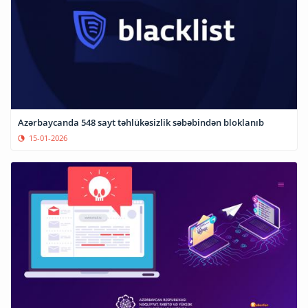
Azərbaycanda 548 sayt təhlükəsizlik səbəbindən bloklanıb
15-01-2026