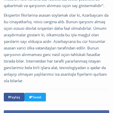
qabartmalı və qarşısının alınması üçün səy göstərməlidir".
Ekspertin fikirlərinə əsasən söyləmək olar ki, Azərbaycanı da
bu cinayətkarlıq növü cənginə alıb. Bunun qarşısını almaq
üçün xüsusi dövlət orqanları daha fəal olmalıdırlar. Ümumi
araşdırmalar göstərir ki, ölkəmizdə bu işlə məşğul olan
şəxslərin sayı olduqca azdır. Azərbaycana bu cür hücumlar
əsasən xarici ölkə vətəndaşları tərəfindən edilir. Bunun
qarşısının alınmaması gənc nəsil üçün təhlükəli fəsadlar
törədə bilər. İnternetdən hər tərəfli yararlanmaq istəyən
gənclərimiz belə kirli işlərə alət, texnologiyadan o qədər də
anlayışı olmayan yaşlılarımız isə asanlıqla fişerlərin qurbanı
ola bilərlər.
Paylaş
Tweet