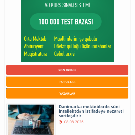
SON XƏBƏR
POPULYAR
YAZARLAR
Danimarka məktəblərdə süni
intellektdən istifadəyə nəzarəti
sərtləşdirir
08-08-2026