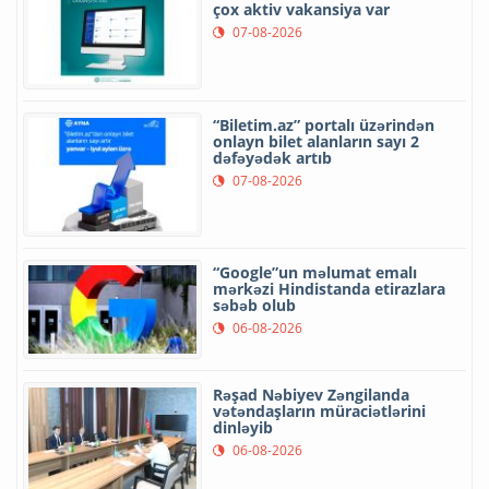
çox aktiv vakansiya var
07-08-2026
“Biletim.az” portalı üzərindən
onlayn bilet alanların sayı 2
dəfəyədək artıb
07-08-2026
“Google”un məlumat emalı
mərkəzi Hindistanda etirazlara
səbəb olub
06-08-2026
Rəşad Nəbiyev Zəngilanda
vətəndaşların müraciətlərini
dinləyib
06-08-2026