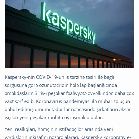
Kaspersky-nin COVID-19-un iş tərzinə təsiri ilə bağlı
sorğusuna görə özünütəcridin hələ lap başlanğıcında
əməkdaşların 31%-i peşəkar fəaliyyətə əvvəlkindən daha çox
vaxt sərf edib. Koronavirus pandemiyası ilə mübarizə üçün
qəbul edilmiş ümumi tədbirlər nəticəsində şirkətlərin əksər
işçiləri yeni peşəkar mühitə öyrəşməli olublar.
Yeni reallıqları, həmçinin istifadəçilər arasında yeni
vərdişlərin inkişafını nəzərə alaraq, Kaspersky korporativ e-