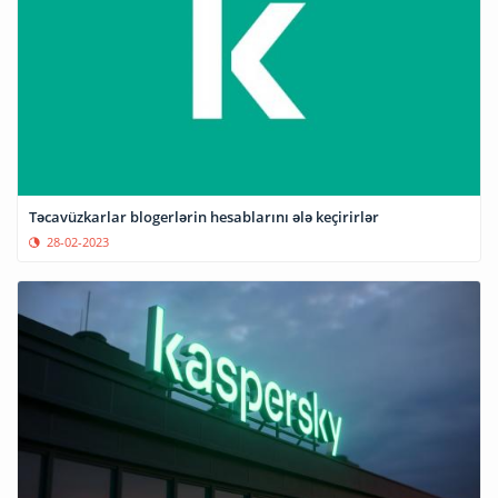
Təcavüzkarlar blogerlərin hesablarını ələ keçirirlər
28-02-2023