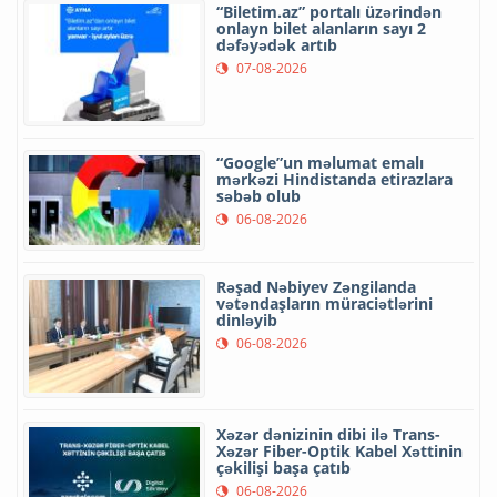
“Biletim.az” portalı üzərindən
onlayn bilet alanların sayı 2
dəfəyədək artıb
07-08-2026
“Google”un məlumat emalı
mərkəzi Hindistanda etirazlara
səbəb olub
06-08-2026
Rəşad Nəbiyev Zəngilanda
vətəndaşların müraciətlərini
dinləyib
06-08-2026
Xəzər dənizinin dibi ilə Trans-
Xəzər Fiber-Optik Kabel Xəttinin
çəkilişi başa çatıb
06-08-2026