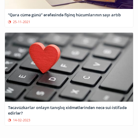
“Qara cümə günü” ərəfəsində fişinq hücumlarının sayı artıb
25-11-2021
Təcavüzkarlar onlayn tanışlıq xidmətlərindən necə sui-istifadə
edirlər?
14-02-2023