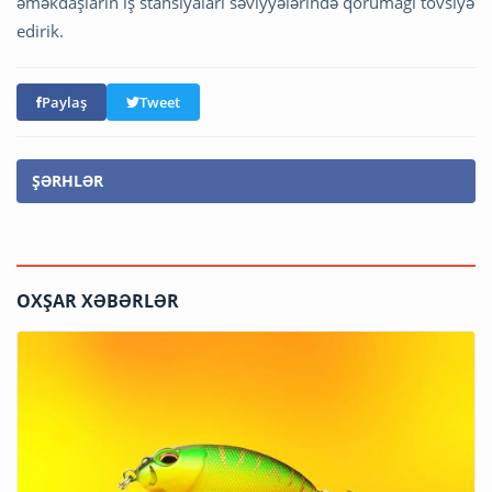
əməkdaşların iş stansiyaları səviyyələrində qorumağı tövsiyə
edirik.
Paylaş
Tweet
ŞƏRHLƏR
OXŞAR XƏBƏRLƏR