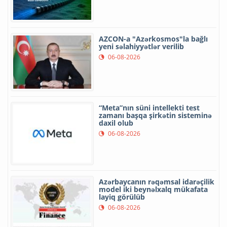
AZCON-a "Azərkosmos"la bağlı
yeni səlahiyyətlər verilib
06-08-2026
“Meta”nın süni intellekti test
zamanı başqa şirkətin sisteminə
daxil olub
06-08-2026
Azərbaycanın rəqəmsal idarəçilik
model iki beynəlxalq mükafata
layiq görülüb
06-08-2026