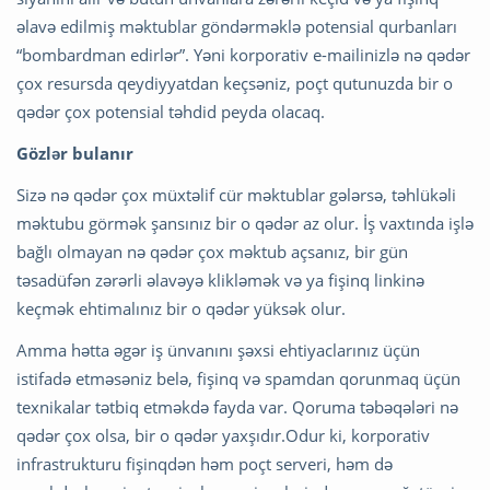
əlavə edilmiş məktublar göndərməklə potensial qurbanları
“bombardman edirlər”. Yəni korporativ e-mailinizlə nə qədər
çox resursda qeydiyyatdan keçsəniz, poçt qutunuzda bir o
qədər çox potensial təhdid peyda olacaq.
Gözlər bulanır
Sizə nə qədər çox müxtəlif cür məktublar gələrsə, təhlükəli
məktubu görmək şansınız bir o qədər az olur. İş vaxtında işlə
bağlı olmayan nə qədər çox məktub açsanız, bir gün
təsadüfən zərərli əlavəyə klikləmək və ya fişinq linkinə
keçmək ehtimalınız bir o qədər yüksək olur.
Amma hətta əgər iş ünvanını şəxsi ehtiyaclarınız üçün
istifadə etməsəniz belə, fişinq və spamdan qorunmaq üçün
texnikalar tətbiq etməkdə fayda var. Qoruma təbəqələri nə
qədər çox olsa, bir o qədər yaxşıdır.Odur ki, korporativ
infrastrukturu fişinqdən həm poçt serveri, həm də