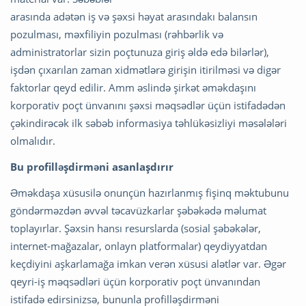
arasında adətən iş və şəxsi həyat arasındakı balansın
pozulması, məxfiliyin pozulması (rəhbərlik və
administratorlar sizin poçtunuza giriş əldə edə bilərlər),
işdən çıxarılan zaman xidmətlərə girişin itirilməsi və digər
faktorlar qeyd edilir. Amm əslində şirkət əməkdaşını
korporativ poçt ünvanını şəxsi məqsədlər üçün istifadədən
çəkindirəcək ilk səbəb informasiya təhlükəsizliyi məsələləri
olmalıdır.
Bu profilləşdirməni asanlaşdırır
Əməkdaşa xüsusilə onunçün hazırlanmış fişinq məktubunu
göndərməzdən əvvəl təcavüzkarlar şəbəkədə məlumat
toplayırlar. Şəxsin hansı resurslarda (sosial şəbəkələr,
internet-mağazalar, onlayn platformalar) qeydiyyatdan
keçdiyini aşkarlamağa imkan verən xüsusi alətlər var. Əgər
qeyri-iş məqsədləri üçün korporativ poçt ünvanından
istifadə edirsinizsə, bununla profilləşdirməni