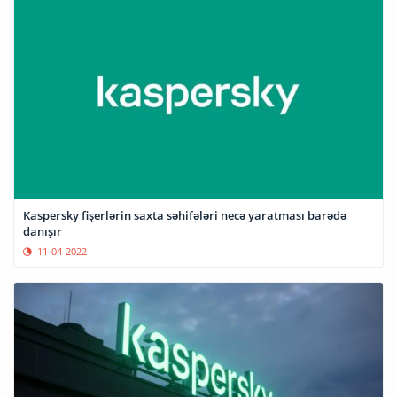
Kaspersky fişerlərin saxta səhifələri necə yaratması barədə
danışır
11-04-2022