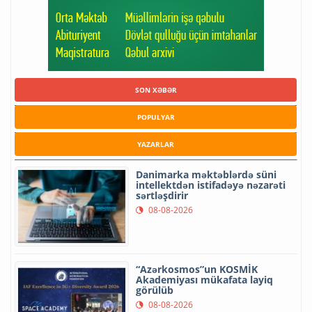
SON XƏBƏR
POPULYAR
YAZARLAR
Danimarka məktəblərdə süni
intellektdən istifadəyə nəzarəti
sərtləşdirir
08-08-2026
“Azərkosmos”un KOSMİK
Akademiyası mükafata layiq
görülüb
08-08-2026