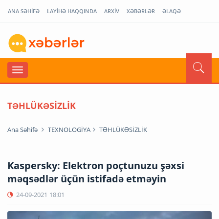
ANA SƏHİFƏ
LAYİHƏ HAQQINDA
ARXİV
XƏBƏRLƏR
ƏLAQƏ
TƏHLÜKƏSİZLİK
Ana Səhifə
TEXNOLOGİYA
TƏHLÜKƏSİZLİK
Kaspersky: Elektron poçtunuzu şəxsi
məqsədlər üçün istifadə etməyin
24-09-2021
18:01