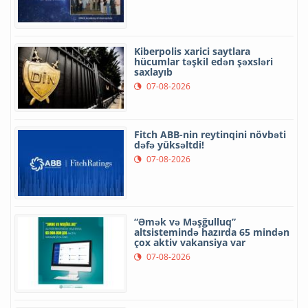
Kiberpolis xarici saytlara
hücumlar təşkil edən şəxsləri
saxlayıb
07-08-2026
Fitch ABB-nin reytinqini növbəti
dəfə yüksəltdi!
07-08-2026
“Əmək və Məşğulluq”
altsistemində hazırda 65 mindən
çox aktiv vakansiya var
07-08-2026