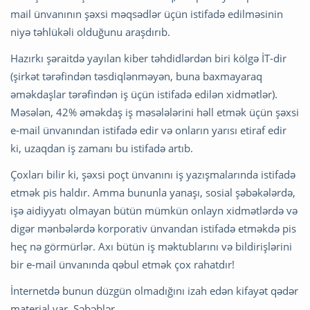
mail ünvanının şəxsi məqsədlər üçün istifadə edilməsinin
niyə təhlükəli olduğunu araşdırıb.
Hazırkı şəraitdə yayılan kiber təhdidlərdən biri kölgə İT-dir
(şirkət tərəfindən təsdiqlənməyən, buna baxmayaraq
əməkdaşlar tərəfindən iş üçün istifadə edilən xidmətlər).
Məsələn, 42% əməkdaş iş məsələlərini həll etmək üçün şəxsi
e-mail ünvanından istifadə edir və onların yarısı etiraf edir
ki, uzaqdan iş zamanı bu istifadə artıb.
Çoxları bilir ki, şəxsi poçt ünvanını iş yazışmalarında istifadə
etmək pis haldır. Amma bununla yanaşı, sosial şəbəkələrdə,
işə aidiyyatı olmayan bütün mümkün onlayn xidmətlərdə və
digər mənbələrdə korporativ ünvandan istifadə etməkdə pis
heç nə görmürlər. Axı bütün iş məktublarını və bildirişlərini
bir e-mail ünvanında qəbul etmək çox rahatdır!
İnternetdə bunun düzgün olmadığını izah edən kifayət qədər
material var. Səbəblər