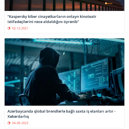
“Kaspersky kiber cinayətkarların onlayn kinoteatr
istifadəçilərini necə aldatdığını öyrənib”
02-12-2021
Azərbaycanda qlobal brendlərlə bağlı saxta iş elanları artır -
Xəbərdarlıq
04-08-2023