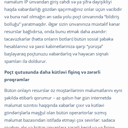
naməlum IP ünvandan giriş cəhdi və ya şifrə dəyişikliyi
haqda xəbərdarlığı gözdən qaçırmağınız onlar üçün vacibdir
və buna nail olmağın ən sadə yolu poçt ünvanında “bildiriş
bolluğu” yaratmaqdır. Əgər sizin ünvanınıza müxtəlif kənar
resurslar bağlıdırsa, onda bunu etmək daha asandır:
təcavüzkarlar (hətta onların botları) bütün sosial şəbəkə
hesablarınız və şəxsi kabinetlərinizə qarşı “yürüşə”
başlayaraq poçtunuzu xəbərdarlıq və həyəcan siqnalı
spamları ilə doldurur.
Poçt qutusunda daha kütləvi fişinq və zərərli
proqramlar
Bütün onlayn resurslar öz müştərilərinin məlumatlarını eyni
şəkildə etibarlı qorumur – az qalsın hər gün internetdə
məlumat sızıntısı haqqında xəbərlər çıxır və kütləvi
göndərişlərlə məşğul olan bütün operartorlar sızmış
məlumat bazasından istifadə etməyi çox sevirlər: sadəcə
siyahını alır və bütün ünvanlara zərərli keçid və ya fişinq