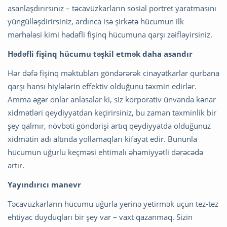
asanlaşdırırsınız – təcavüzkarların sosial portret yaratmasını
yüngülləşdirirsiniz, ardınca isə şirkətə hücumun ilk
mərhələsi kimi hədəfli fişinq hücumuna qarşı zəifləyirsiniz.
Hədəfli fişinq hücumu təşkil etmək daha asandır
Hər dəfə fişinq məktubları göndərərək cinayətkarlar qurbana
qarşı hansı hiylələrin effektiv olduğunu təxmin edirlər.
Amma əgər onlar anlasalar ki, siz korporativ ünvanda kənar
xidmətləri qeydiyyatdan keçirirsiniz, bu zaman təxminlik bir
şey qalmır, növbəti göndərişi artıq qeydiyyatda olduğunuz
xidmətin adı altında yollamaqları kifayət edir. Bununla
hücumun uğurlu keçməsi ehtimalı əhəmiyyətli dərəcədə
artır.
Yayındırıcı manevr
Təcavüzkarların hücumu uğurla yerinə yetirmək üçün tez-tez
ehtiyac duyduqları bir şey var – vaxt qazanmaq. Sizin