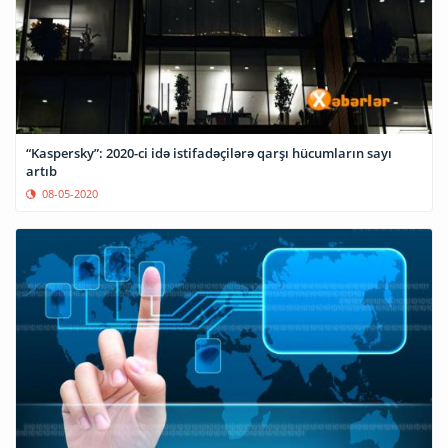
“Kaspersky”: 2020-ci idə istifadəçilərə qarşı hücumların sayı
artıb
08-05-2020