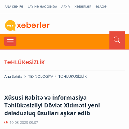
ANA SƏHİFƏ
LAYİHƏ HAQQINDA
ARXİV
XƏBƏRLƏR
ƏLAQƏ
TƏHLÜKƏSİZLİK
Ana Səhifə
TEXNOLOGİYA
TƏHLÜKƏSİZLİK
Xüsusi Rabitə və İnformasiya
Təhlükəsizliyi Dövlət Xidməti yeni
dələduzluq üsulları aşkar edib
10-03-2023
09:07