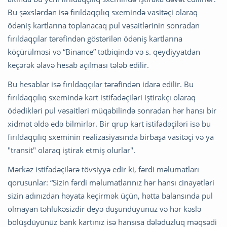
Bu şəxslərdən isə fırıldaqçılıq sxemində vasitəçi olaraq
ödəniş kartlarına toplanacaq pul vəsaitlərinin sonradan
fırıldaqçılar tərəfindən göstərilən ödəniş kartlarına
köçürülməsi və “Binance” tətbiqində və s. qeydiyyatdan
keçərək əlavə hesab açılması tələb edilir.
Bu hesablar isə fırıldaqçılar tərəfindən idarə edilir. Bu
fırıldaqçılıq sxemində kart istifadəçiləri iştirakçı olaraq
ödədikləri pul vəsaitləri müqabilində sonradan hər hansı bir
xidmət əldə edə bilmirlər. Bir qrup kart istifadəçiləri isə bu
fırıldaqçılıq sxeminin realizasiyasında birbaşa vasitəçi və ya
"transit" olaraq iştirak etmiş olurlar".
Mərkəz istifadəçilərə tövsiyyə edir ki, fərdi məlumatları
qorusunlar: “Sizin fərdi məlumatlarınız hər hansı cinayətləri
sizin adınızdan həyata keçirmək üçün, hətta balansında pul
olmayan təhlükəsizdir deyə düşündüyünüz və hər kəslə
bölüşdüyünüz bank kartınız isə hansısa dələduzluq məqsədi