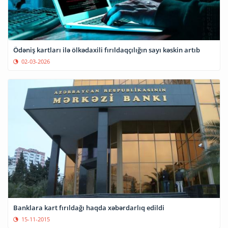
Ödəniş kartları ilə ölkədaxili fırıldaqçılığın sayı kəskin artıb
02-03-2026
Banklara kart fırıldağı haqda xəbərdarlıq edildi
15-11-2015