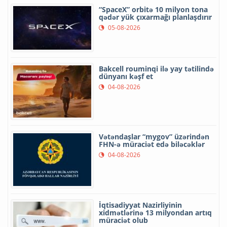
“SpaceX” orbitə 10 milyon tona
qədər yük çıxarmağı planlaşdırır
05-08-2026
Bakcell rouminqi ilə yay tətilində
dünyanı kəşf et
04-08-2026
Vətəndaşlar “mygov” üzərindən
FHN-ə müraciət edə biləcəklər
04-08-2026
İqtisadiyyat Nazirliyinin
xidmətlərinə 13 milyondan artıq
müraciət olub