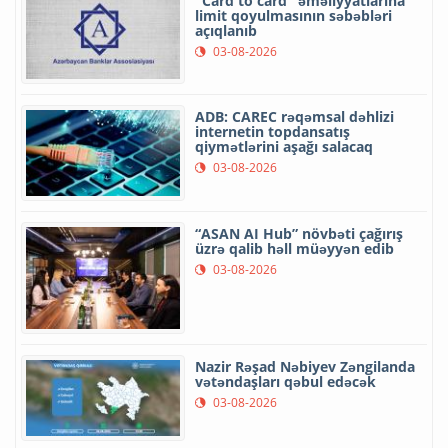
"Card to card" əməliyyatlarına
limit qoyulmasının səbəbləri
açıqlanıb
03-08-2026
ADB: CAREC rəqəmsal dəhlizi
internetin topdansatış
qiymətlərini aşağı salacaq
03-08-2026
“ASAN AI Hub” növbəti çağırış
üzrə qalib həll müəyyən edib
03-08-2026
Nazir Rəşad Nəbiyev Zəngilanda
vətəndaşları qəbul edəcək
03-08-2026