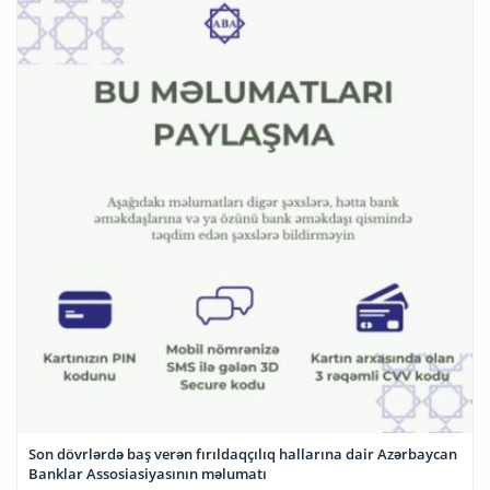
Son dövrlərdə baş verən fırıldaqçılıq hallarına dair Azərbaycan
Banklar Assosiasiyasının məlumatı