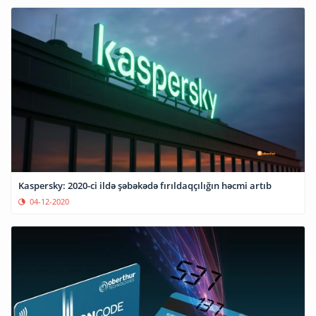
Kaspersky: 2020-ci ildə şəbəkədə fırıldaqçılığın həcmi artıb
04-12-2020