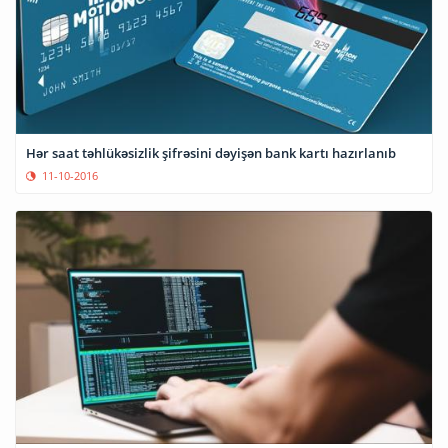
Hər saat təhlükəsizlik şifrəsini dəyişən bank kartı hazırlanıb
11-10-2016