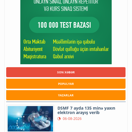
SON XƏBƏR
POPULYAR
YAZARLAR
DSMF 7 ayda 135 minə yaxın
elektron arayış verib
06-08-2026