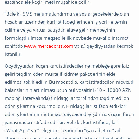
əsasında ələ keçirilməsi müşahidə edilir.
“Belə ki, SMS məlumatlandırma və sosial şəbəkələrdə olan
hesablar üzərindən kart istifadəçilərindən iş yeri ilə təmin
edilmə və ya virtual satışdan əlavə gəlir mənbəyinin
formalaşdırılması məqsədilə ilk növbədə müvafiq internet
səhifədə (
www.mercadorss.com
və s.) qeydiyyatdan keçmək
istənilir.
Qeydiyyatdan keçən kart istifadəçilərinə məbləğə görə faiz
gəliri təqdim edən müxtəlif xidmət paketlərinin əldə
edilməsi təklif edilir. Bu məqsədlə, kart istifadəçiləri mövcud
balanslarının artırılması üçün pul vəsaitini (10 – 10000 AZN
məbləği intervalında) fırıldaqçılar tərəfindən təqdim edilən
ödəniş kartına köçürməlidir. Fırıldaqçılar istifadə etdikləri
ödəniş kartlarını mütəmadi qaydada dəyişdirmək üçün fərqli
yanaşmadan istifadə edirlər. Belə ki, kart istifadəçiləri
“WhatsApp” və “Telegram” üzərindən “işə cəlbetmə” adı
altında bu yeni fırıldaqçılıq sxemində iştiraka dəvət edilirlər.