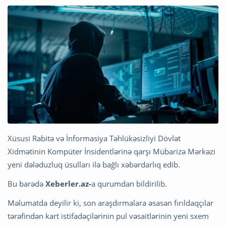
Xüsusi Rabitə və İnformasiya Təhlükəsizliyi Dövlət
Xidmətinin Kompüter İnsidentlərinə qarşı Mübarizə Mərkəzi
yeni dələduzluq üsulları ilə bağlı xəbərdarlıq edib.
Bu barədə
Xeberler.az-
a qurumdan bildirilib.
Məlumatda deyilir ki, son araşdırmalara əsasən fırıldaqçılar
tərəfindən kart istifadəçilərinin pul vəsaitlərinin yeni sxem