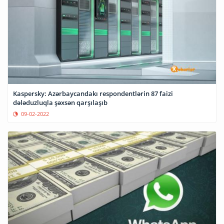
Kaspersky: Azərbaycandakı respondentlərin 87 faizi
dələduzluqla şəxsən qarşılaşıb
09-02-2022