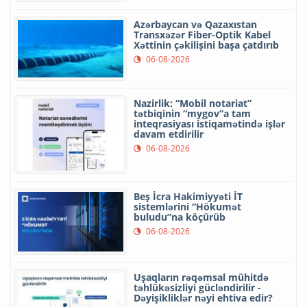
Azərbaycan və Qazaxıstan
Transxəzər Fiber-Optik Kabel
Xəttinin çəkilişini başa çatdırıb
06-08-2026
Nazirlik: “Mobil notariat”
tətbiqinin “mygov”a tam
inteqrasiyası istiqamətində işlər
davam etdirilir
06-08-2026
Beş İcra Hakimiyyəti İT
sistemlərini “Hökumət
buludu”na köçürüb
06-08-2026
Uşaqların rəqəmsal mühitdə
təhlükəsizliyi gücləndirilir -
Dəyişikliklər nəyi ehtiva edir?