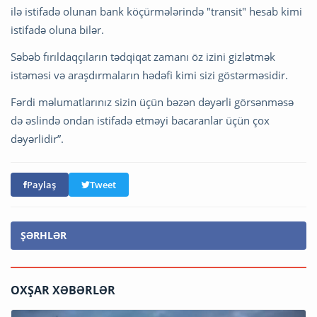
ilə istifadə olunan bank köçürmələrində "transit" hesab kimi
istifadə oluna bilər.
Səbəb fırıldaqçıların tədqiqat zamanı öz izini gizlətmək
istəməsi və araşdırmaların hədəfi kimi sizi göstərməsidir.
Fərdi məlumatlarınız sizin üçün bəzən dəyərli görsənməsə
də əslində ondan istifadə etməyi bacaranlar üçün çox
dəyərlidir”.
Paylaş
Tweet
ŞƏRHLƏR
OXŞAR XƏBƏRLƏR