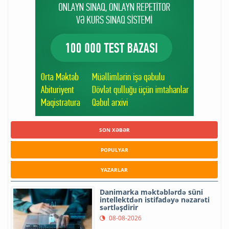
SON XƏBƏR
POPULYAR
YAZARLAR
Danimarka məktəblərdə süni
intellektdən istifadəyə nəzarəti
sərtləşdirir
08-08-2026