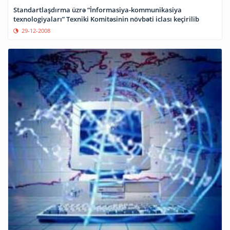
Standartlaşdırma üzrə “İnformasiya-kommunikasiya
texnologiyaları” Texniki Komitəsinin növbəti iclası keçirilib
29-12-2008