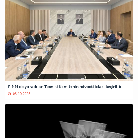
RİNN-də yaradılan Texniki Komitənin növbəti iclası keçirilib
03-10-2025