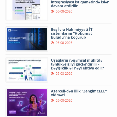
inteqrasiyası istiqamətində işlər
davam etdirilir
06-08-2026
Beş İcra Hakimiyyəti İT
sistemlərini “Hökumət
buludu”na köçürüb
06-08-2026
Uşaqların rəqəmsal mühitdə
təhlükəsizliyi gücləndirilir -
Dəyişikliklər nəyi ehtiva edir?
05-08-2026
Azercell-dən illik “ZengimCELL”
xidməti
05-08-2026