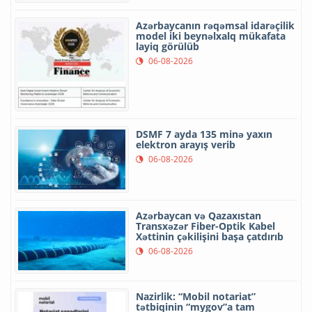
Azərbaycanın rəqəmsal idarəçilik
model iki beynəlxalq mükafata
layiq görülüb
06-08-2026
DSMF 7 ayda 135 minə yaxın
elektron arayış verib
06-08-2026
Azərbaycan və Qazaxıstan
Transxəzər Fiber-Optik Kabel
Xəttinin çəkilişini başa çatdırıb
06-08-2026
Nazirlik: “Mobil notariat”
tətbiqinin “mygov”a tam