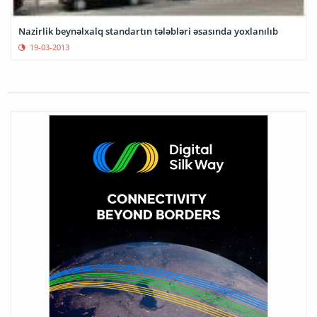
Nazirlik beynəlxalq standartın tələbləri əsasında yoxlanılıb
19-03-2013