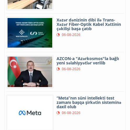
Xəzər dənizinin dibi ilə Trans-
Xəzər Fiber-Optik Kabel Xəttinin
çəkilişi başa çatıb
06-08-2026
AZCON-a "Azərkosmos"la bağlı
yeni səlahiyyətlər verilib
06-08-2026
“Meta”nın süni intellekti test
zamanı başqa şirkətin sisteminə
daxil olub
06-08-2026