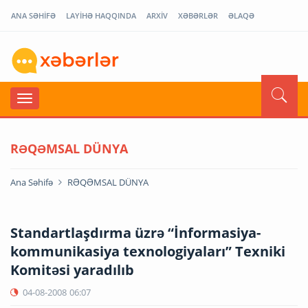
ANA SƏHİFƏ
LAYİHƏ HAQQINDA
ARXİV
XƏBƏRLƏR
ƏLAQƏ
RƏQƏMSAL DÜNYA
Ana Səhifə
RƏQƏMSAL DÜNYA
Standartlaşdırma üzrə “İnformasiya-
kommunikasiya texnologiyaları” Texniki
Komitəsi yaradılıb
04-08-2008
06:07