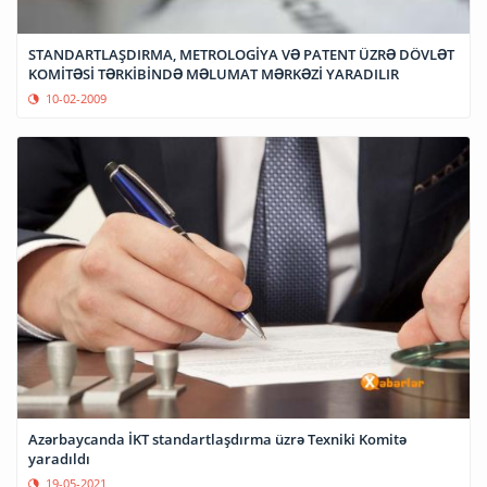
STANDARTLAŞDIRMA, METROLOGİYA VƏ PATENT ÜZRƏ DÖVLƏT
KOMİTƏSİ TƏRKİBİNDƏ MƏLUMAT MƏRKƏZİ YARADILIR
10-02-2009
Azərbaycanda İKT standartlaşdırma üzrə Texniki Komitə
yaradıldı
19-05-2021