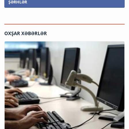
ŞƏRHLƏR
OXŞAR XƏBƏRLƏR