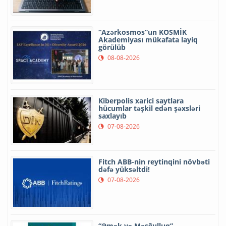
“Azərkosmos”un KOSMİK
Akademiyası mükafata layiq
görülüb
08-08-2026
Kiberpolis xarici saytlara
hücumlar təşkil edən şəxsləri
saxlayıb
07-08-2026
Fitch ABB-nin reytinqini növbəti
dəfə yüksəltdi!
07-08-2026
“Əmək və Məşğulluq”