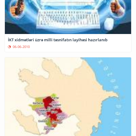
İKT xidmətləri üzrə milli təsnifatın layihəsi hazırlanıb
06-06-2010