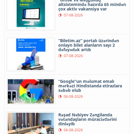
altsistemində hazırda 65 mindən
çox aktiv vakansiya var
07-08-2026
“Biletim.az” portalı üzərindən
onlayn bilet alanların sayı 2
dəfəyədək artıb
07-08-2026
“Google”un məlumat emalı
mərkəzi Hindistanda etirazlara
səbəb olub
06-08-2026
Rəşad Nəbiyev Zəngilanda
vətəndaşların müraciətlərini
dinləyib
06-08-2026