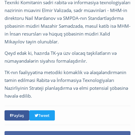
Texniki Komitənin sədri rabitə və informasiya texnologiyaları
nazirinin müavini Elmir Vəlizadə, sədr müavinləri - MHM-in
direktoru Nail Mərdanov və SMPDA-nın Standartlaşdırma
şöbəsinin müdiri Məzahir Səmədzadə, məsul katib isə MHM-
in İnsan resursları və hüquq şöbəsinin müdiri Xalid
Mikayılov təyin olunublar.
Qeyd edək ki, hazırda TK-ya üzv olacaq təşkilatların və
nümayəndələrin siyahısı formalaşdırılır.
TK-nın fəaliyyətinə metodiki köməklik və əlaqələndirmənin
təmin edilməsi Rabitə və İnformasiya Texnologiyaları
Nazirliyinin Strateji planlaşdırma və elmi potensial şöbəsinə
həvalə edilib.
Paylaş
Tweet