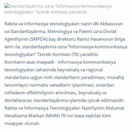
Rabitə və informasiya texnologiyaları naziri Əli Abbasovun
və Standartlaşdırma, Metrologiya və Patent üzrə Dövlət
Agentliyinin (SMPDA) baş direktoru Ramiz Həsənovun birgə
əmri ilə, standartlaşdırma üzrə “İnformasiya-kommunikasiya
texnologiyaları” Texniki Komitəsi (TK) yaradılıb.
Komitənin əsas məqsədi - informasiya-kommunikasiya
texnologiyaları sahəsində beynəlxalq və regional
standartlara uyğun milli standartların yaradılması, müvafiq
tənzimləyici normativ sənədlərin işlənilməsi, onlardan
istifadənin effektivliyinin artırılması, beynəlxalq və
dövlətlərarası standartlaşdırma işlərində iştirak edilməsidir.
Rabitə və İnformasiya Texnologiyaları Nazirliyinin Məlumat
Hesablama Mərkəzi (MHM) TK-nın baza təşkilatı kimi
müəyyən olunub.