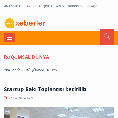
ANA SƏHİFƏ
LAYİHƏ HAQQINDA
ARXİV
XƏBƏRLƏR
ƏLAQƏ
RƏQƏMSAL DÜNYA
Ana Səhifə
RƏQƏMSAL DÜNYA
Startup Bakı Toplantısı keçirilib
26-04-2014
14:51