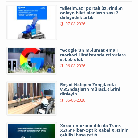
“Biletim.az” portalı üzərindən
onlayn bilet alanların sayı 2
dəfəyədək artıb
07-08-2026
“Google”un məlumat emalı
mərkəzi Hindistanda etirazlara
səbəb olub
06-08-2026
Rəşad Nəbiyev Zəngilanda
vətəndaşların müraciətlərini
dinləyib
06-08-2026
Xəzər dənizinin dibi ilə Trans-
Xəzər Fiber-Optik Kabel Xəttinin
çəkilişi başa çatıb