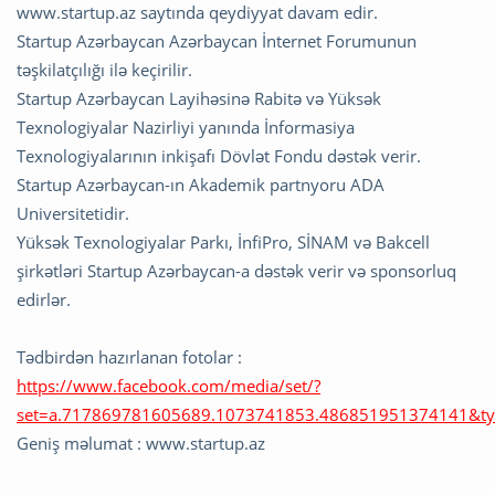
www.startup.az saytında qeydiyyat davam edir.
Startup Azərbaycan Azərbaycan İnternet Forumunun
təşkilatçılığı ilə keçirilir.
Startup Azərbaycan Layihəsinə Rabitə və Yüksək
Texnologiyalar Nazirliyi yanında İnformasiya
Texnologiyalarının inkişafı Dövlət Fondu dəstək verir.
Startup Azərbaycan-ın Akademik partnyoru ADA
Universitetidir.
Yüksək Texnologiyalar Parkı, İnfiPro, SİNAM və Bakcell
şirkətləri Startup Azərbaycan-a dəstək verir və sponsorluq
edirlər.
Tədbirdən hazırlanan fotolar :
https://www.facebook.com/media/set/?
set=a.717869781605689.1073741853.486851951374141&t
Geniş məlumat : www.startup.az