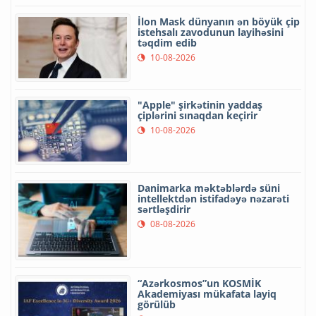
İlon Mask dünyanın ən böyük çip
istehsalı zavodunun layihəsini
təqdim edib
10-08-2026
"Apple" şirkətinin yaddaş
çiplərini sınaqdan keçirir
10-08-2026
Danimarka məktəblərdə süni
intellektdən istifadəyə nəzarəti
sərtləşdirir
08-08-2026
“Azərkosmos”un KOSMİK
Akademiyası mükafata layiq
görülüb