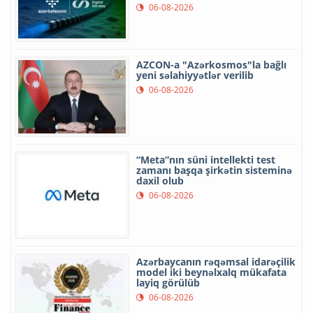
06-08-2026
AZCON-a "Azərkosmos"la bağlı
yeni səlahiyyətlər verilib
06-08-2026
“Meta”nın süni intellekti test
zamanı başqa şirkətin sisteminə
daxil olub
06-08-2026
Azərbaycanın rəqəmsal idarəçilik
model iki beynəlxalq mükafata
layiq görülüb
06-08-2026