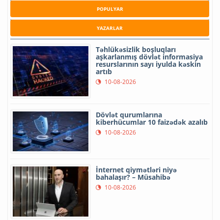
POPULYAR
YAZARLAR
Təhlükəsizlik boşluqları
aşkarlanmış dövlət informasiya
resurslarının sayı iyulda kəskin
artıb
10-08-2026
Dövlət qurumlarına
kiberhücumlar 10 faizədək azalıb
10-08-2026
İnternet qiymətləri niyə
bahalaşır? – Müsahibə
10-08-2026