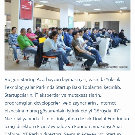
Bu gün Startup Azərbaycan layihəsi çərçivəsində Yüksək
Texnologiyalar Parkında Startup Bakı Toplantısı keçirilib.
Startupçıların, İT ekspertlər və mütəxəssislərin,
proqramçılar, developerlər və dizaynerlərin , İnternet
biznesinə maraq göstərənləin iştirak etdiyi Görüşdə RYT
Nazirliyi yanında İT-nin inkişafına dəstək Dövlət Fondunun
icraçı direktoru Elçin Zeynalov və Fondun əməkdaşı Anar
Cəfərov, YT Parkın direktoru Seymur Ağayev və Startup