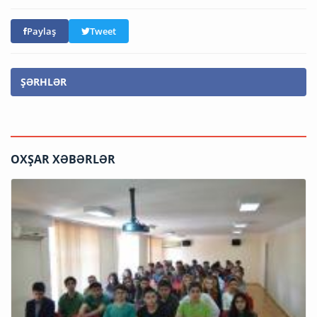
Paylaş
Tweet
ŞƏRHLƏR
OXŞAR XƏBƏRLƏR