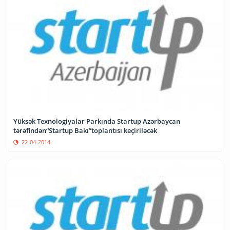
Yüksək Texnologiyalar Parkında Startup Azərbaycan
tərəfindən“Startup Bakı”toplantısı keçiriləcək
22-04-2014