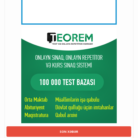
SON XƏBƏR