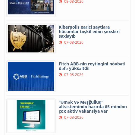
08-08-2026
Kiberpolis xarici saytlara
hücumlar təşkil edən şəxsləri
saxlayıb
07-08-2026
Fitch ABB-nin reytinqini növbəti
dəfə yüksəltdi!
07-08-2026
“Əmək və Məşğulluq”
altsistemində hazırda 65 mindən
çox aktiv vakansiya var
07-08-2026