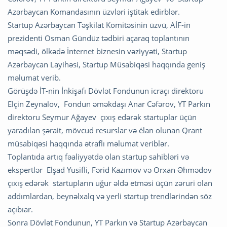
Azərbaycan Komandasının üzvləri iştitak edirblər.
Startup Azərbaycan Təşkilat Komitəsinin üzvü, AİF-in
prezidenti Osman Gündüz tədbiri açaraq toplantının
məqsədi, ölkədə İnternet biznesin vəziyyəti, Startup
Azərbaycan Layihəsi, Startup Müsabiqəsi haqqında geniş
məlumat verib.
Görüşdə İT-nin İnkişafı Dövlət Fondunun icraçı direktoru
Elçin Zeynalov, Fondun əməkdaşı Anar Cəfərov, YT Parkın
direktoru Seymur Ağayev çıxış edərək startuplar üçün
yaradılan şərait, mövcud resurslar və élan olunan Qrant
müsabiqəsi haqqında ətraflı məlumat veriblər.
Toplantıda artıq fəaliyyətdə olan startup sahibləri və
ekspertlər Elşad Yusifli, Fərid Kazımov və Orxan Əhmədov
çıxış edərək startupların uğur əldə etməsi üçün zəruri olan
addımlardan, beynəlxalq və yerli startup trendlərindən söz
açıbıar.
Sonra Dövlət Fondunun, YT Parkın və Startup Azərbaycan