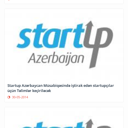
Startup Azərbaycan Müsabiqəsində iştirak edən startupçılar
üçün Təlimlər keçiriləcək
30-05-2014