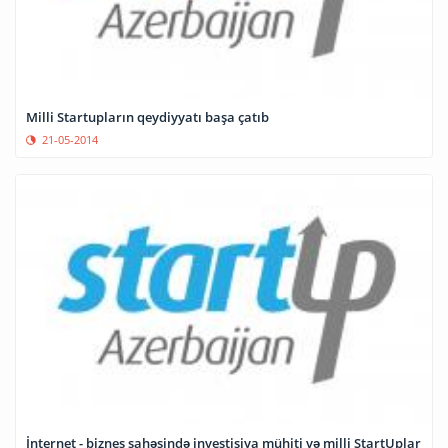
Milli Startupların qeydiyyatı başa çatıb
21-05-2014
İnternet - biznes sahəsində investisiya mühiti və milli StartUplar