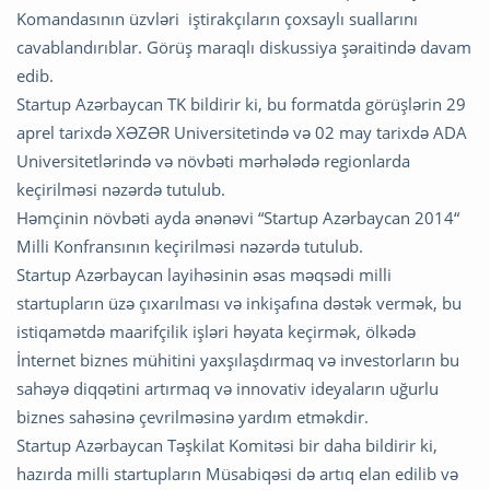
Komandasının üzvləri iştirakçıların çoxsaylı suallarını
cavablandırıblar. Görüş maraqlı diskussiya şəraitində davam
edib.
Startup Azərbaycan TK bildirir ki, bu formatda görüşlərin 29
aprel tarixdə XƏZƏR Universitetində və 02 may tarixdə ADA
Universitetlərində və növbəti mərhələdə regionlarda
keçirilməsi nəzərdə tutulub.
Həmçinin növbəti ayda ənənəvi “Startup Azərbaycan 2014“
Milli Konfransının keçirilməsi nəzərdə tutulub.
Startup Azərbaycan layihəsinin əsas məqsədi milli
startupların üzə çıxarılması və inkişafına dəstək vermək, bu
istiqamətdə maarifçilik işləri həyata keçirmək, ölkədə
İnternet biznes mühitini yaxşılaşdırmaq və investorların bu
sahəyə diqqətini artırmaq və innovativ ideyaların uğurlu
biznes sahəsinə çevrilməsinə yardım etməkdir.
Startup Azərbaycan Təşkilat Komitəsi bir daha bildirir ki,
hazırda milli startupların Müsabiqəsi də artıq elan edilib və