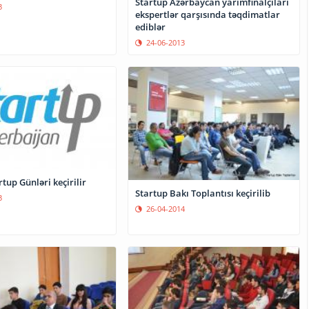
Startup Azərbaycan yarımfinalçıları
3
ekspertlər qarşısında təqdimatlar
ediblər
24-06-2013
Bakıda Startup Günləri keçirilir
Startup Bakı Toplantısı keçirilib
3
26-04-2014