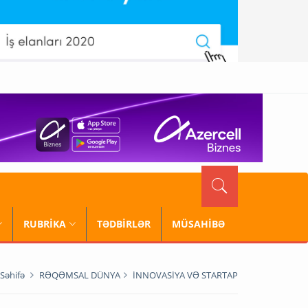
RUBRİKA
TƏDBİRLƏR
MÜSAHİBƏ
Səhifə
RƏQƏMSAL DÜNYA
İNNOVASİYA VƏ STARTAP