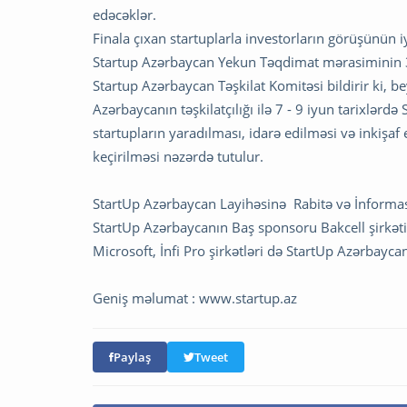
edəcəklər.
Finala çıxan startuplarla investorların görüşünün
Startup Azərbaycan Yekun Təqdimat mərasiminin 30 
Startup Azərbaycan Təşkilat Komitəsi bildirir ki,
Azərbaycanın təşkilatçılığı ilə 7 - 9 iyun tarixlərd
startupların yaradılması, idarə edilməsi və inkişaf 
keçirilməsi nəzərdə tutulur.
StartUp Azərbaycan Layihəsinə Rabitə və İnformasiy
StartUp Azərbaycanın Baş sponsoru Bakcell şirkət
Microsoft, İnfi Pro şirkətləri də StartUp Azərbayca
Geniş məlumat : www.startup.az
Paylaş
Tweet