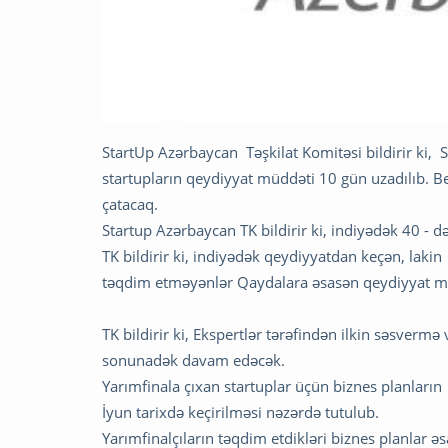
StartUp Azərbaycan Təşkilat Komitəsi bildirir ki,
startupların qeydiyyat müddəti 10 gün uzadılıb. B
çatacaq.
Startup Azərbaycan TK bildirir ki, indiyədək 40 - 
TK bildirir ki, indiyədək qeydiyyatdan keçən, laki
təqdim etməyənlər Qaydalara əsasən qeydiyyat m
TK bildirir ki, Ekspertlər tərəfindən ilkin səsver
sonunadək davam edəcək.
Yarımfinala çıxan startuplar üçün biznes planların
İyun tarixdə keçirilməsi nəzərdə tutulub.
Yarımfinalçıların təqdim etdikləri biznes planlar ə