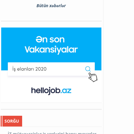
Bütün xəbərlər
SORĞU
İT mütəxəssislər iş yerlərini hansı meyarlar