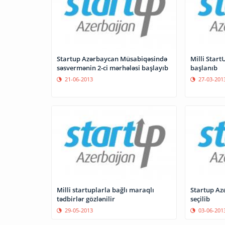
Startup Azərbaycan Müsabiqəsində
Milli StartUpların qeydiyyatına
səsvermənin 2-ci mərhələsi başlayıb
başlanıb
21-06-2013
27-03-201
Milli startuplarla bağlı maraqlı
Startup Az
tədbirlər gözlənilir
seçilib
29-05-2013
03-06-201