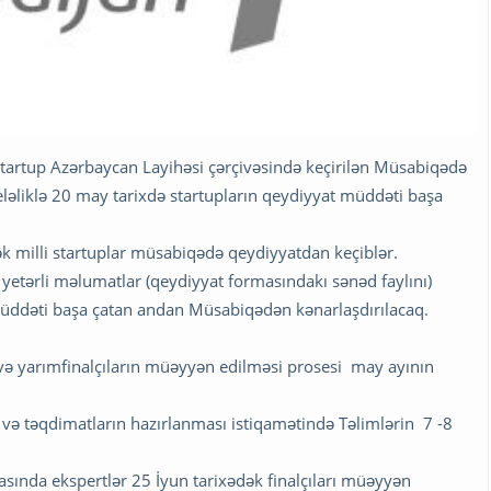
 Startup Azərbaycan Layihəsi çərçivəsində keçirilən Müsabiqədə
eləliklə 20 may tarixdə startupların qeydiyyat müddəti başa
dək milli startuplar müsabiqədə qeydiyyatdan keçiblər.
n yetərli məlumatlar (qeydiyyat formasındakı sənəd faylını)
üddəti başa çatan andan Müsabiqədən kənarlaşdırılacaq.
mə və yarımfinalçıların müəyyən edilməsi prosesi may ayının
 və təqdimatların hazırlanması istiqamətində Təlimlərin 7 -8
sasında ekspertlər 25 İyun tarixədək finalçıları müəyyən