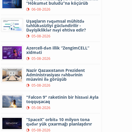
“Hökumət buludu”na köçürüb
06-08-2026
Uşaqların rəqəmsal mühitdə
təhlükəsizliyi gücləndirilir -
Dəyişikliklər nəyi ehtiva edir?
05-08-2026
Azercell-dən illik “ZengimCELL”
xidməti
05-08-2026
Nazir Qazaxıstanın Prezident
Administrasiyası rəhbərinin
müavini ilə görüşüb
05-08-2026
"Falcon 9" raketinin bir hissəsi Ayla
toqquşacaq
05-08-2026
“SpaceX” orbitə 10 milyon tona
qədər yük çıxarmağı planlaşdırır
05-08-2026