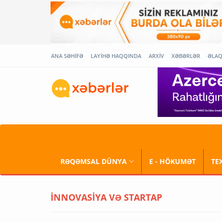
ANA SƏHİFƏ
LAYİHƏ HAQQINDA
ARXİV
XƏBƏRLƏR
ƏLA
RƏQƏMSAL DÜNYA
E - HÖKUMƏT
TE
İNNOVASİYA VƏ STARTAP