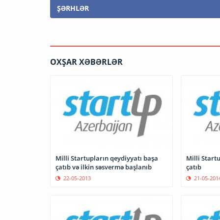
ŞƏRHLƏR
OXŞAR XƏBƏRLƏR
Milli Startupların qeydiyyatı başa
Milli Start
çatıb və ilkin səsvermə başlanıb
çatıb
22-05-2013
21-05-201