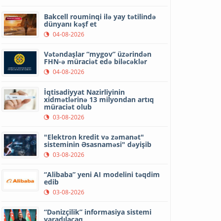
Bakcell rouminqi ilə yay tətilində
dünyanı kəşf et
04-08-2026
Vətəndaşlar “mygov” üzərindən
FHN-ə müraciət edə biləcəklər
04-08-2026
İqtisadiyyat Nazirliyinin
xidmətlərinə 13 milyondan artıq
müraciət olub
03-08-2026
"Elektron kredit və zəmanət"
sisteminin Əsasnaməsi" dəyişib
03-08-2026
“Alibaba” yeni AI modelini təqdim
edib
03-08-2026
“Dənizçilik” informasiya sistemi
yaradılacaq