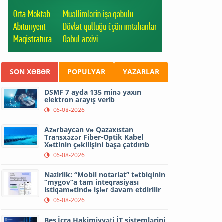
SON XƏBƏR
POPULYAR
YAZARLAR
DSMF 7 ayda 135 minə yaxın
elektron arayış verib
06-08-2026
Azərbaycan və Qazaxıstan
Transxəzər Fiber-Optik Kabel
Xəttinin çəkilişini başa çatdırıb
06-08-2026
Nazirlik: “Mobil notariat” tətbiqinin
“mygov”a tam inteqrasiyası
istiqamətində işlər davam etdirilir
06-08-2026
Beş İcra Hakimiyyəti İT sistemlərini