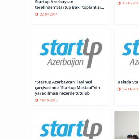
Startup Azərbaycan
15-10-201
tərəfindən“Startup Bakı”toplantısı
keçiriləcək
22-04-2014
“Startup Azərbaycan” layihəsi
çərçivəsində “Startup Məktəbi”nin
07-11-201
yaradılması nəzərdə tutulub
18-10-2013