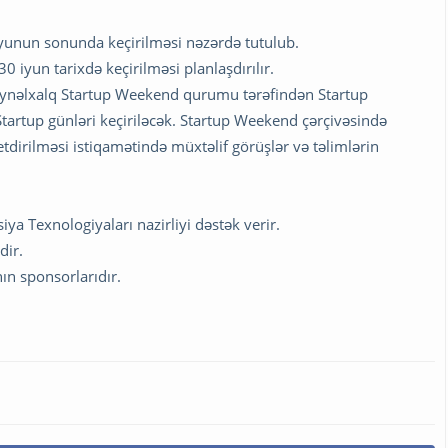
 iyunun sonunda keçirilməsi nəzərdə tutulub.
iyun tarixdə keçirilməsi planlaşdırılır.
 beynəlxalq Startup Weekend qurumu tərəfindən Startup
ə Startup günləri keçiriləcək. Startup Weekend çərçivəsində
etdirilməsi istiqamətində müxtəlif görüşlər və təlimlərin
a Texnologiyaları nazirliyi dəstək verir.
idir.
nın sponsorlarıdır.