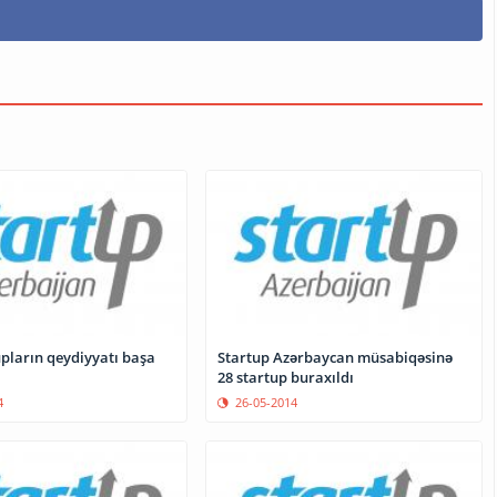
upların qeydiyyatı başa
Startup Azərbaycan müsabiqəsinə
28 startup buraxıldı
4
26-05-2014