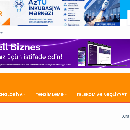
QƏ
XNOLOGİYA
TƏNZİMLƏMƏ
TELEKOM VƏ NƏQLİYYAT
Ana 