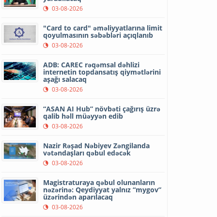
03-08-2026
"Card to card" əməliyyatlarına limit
qoyulmasının səbəbləri açıqlanıb
03-08-2026
ADB: CAREC rəqəmsal dəhlizi
internetin topdansatış qiymətlərini
aşağı salacaq
03-08-2026
“ASAN AI Hub” növbəti çağırış üzrə
qalib həll müəyyən edib
03-08-2026
Nazir Rəşad Nəbiyev Zəngilanda
vətəndaşları qəbul edəcək
03-08-2026
Magistraturaya qəbul olunanların
nəzərinə: Qeydiyyat yalnız “mygov”
üzərindən aparılacaq
03-08-2026