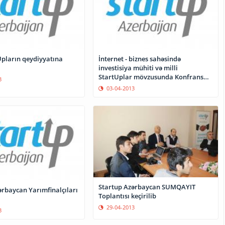
İnternet - biznes sahəsində
investisiya mühiti və milli
StartUplar mövzusunda Konfrans
3
keçiriləcək
03-04-2013
Startup Azərbaycan SUMQAYIT
ərbaycan Yarımfinalçıları
Toplantısı keçirilib
29-04-2013
3