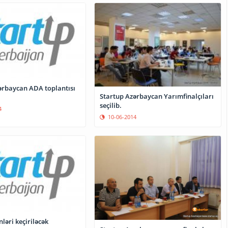
ərbaycan ADA toplantısı
Startup Azərbaycan Yarımfinalçıları
seçilib.
4
10-06-2014
ləri keçiriləcək