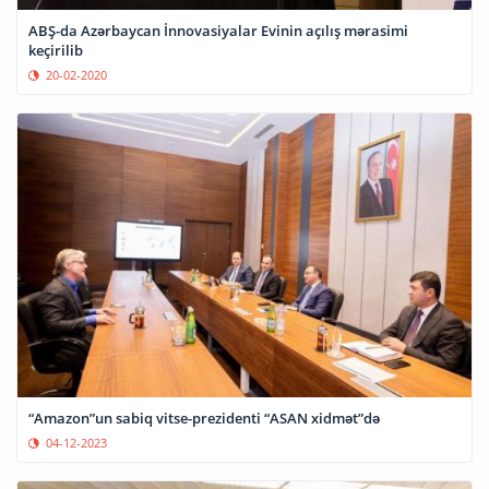
ABŞ-da Azərbaycan İnnovasiyalar Evinin açılış mərasimi
keçirilib
20-02-2020
“Amazon”un sabiq vitse-prezidenti “ASAN xidmət”də
04-12-2023