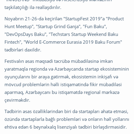
təşkilatçılığı ilə reallaşdırılır.
Noyabrın 21-26-da keçirilən "StartupFest 2019"a "Product
Hunt Meetup", "Startup Grind Ganja", "Fun Baku",
"DevOpsDays Baku", "Techstars Startup Weekend Baku
Fintech", "World E-Commerce Eurasia 2019 Baku Forum"
tədbirləri daxildir.
Festivalın əsas məqsədi təcrübə mübadiləsinə imkan
yaratmaqla regionda və Azərbaycanda startap ekosisteminin
oyunçularını bir araya gətirmək, ekosistemin inkişafı və
mövcud problemlərin həlli istiqamətində fikir mübadiləsi
aparmaq, Azərbaycanı bu istiqamətdə regional mərkəzə
çevirməkdir.
Tədbirin əsas özəlliklərindən biri də startapları əhatə etməsi,
özündə startaplarla bağlı problemləri və onların həll yollarını
ehtiva edən 6 beynəlxalq lisenziyalı tədbiri birləşdirməsidir.