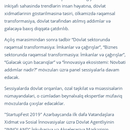
inkişafı sahəsində trendlərin insan həyatına, dövlət
xidmətlərinin göstərilməsinə təsiri, ölkəmizdə rəqəmsal
transformasiya, dövlət tərəfindən atılmış addımlar və
gələcəyə baxış diqqətə çatdırılıb.
Açılış mərasimindən sonra tədbir “Dövlət sektorunda
rəqəmsal transformasiya: İmkanlar və çağırışlar”, “Biznes
sektorunda rəqəmsal transformasiya: İmkanlar və çağırışlar”,
“Gələcək üçün bacarıqlar” və “İnnovasiya ekosistemi: Növbəti
addımlar nədir?” mövzuları üzrə panel sessiyalarla davam
edəcək.
Sessiyalarda dövlət orqanları, özəl təşkilat və müəssisələrin
nümayəndələri, o cümlədən beynəlxalq ekspertlər müfaviq
mövzularda çıxışlar edəcəklər.
"StartupFest 2019" Azərbaycanda ilk dəfə Vətəndaşlara
Xidmət və Sosial İnnovasiyalar üzrə Dövlət Agentliyinin
"INNOLAND" İnkubasiya və Akselerasiya Mərkəzinin