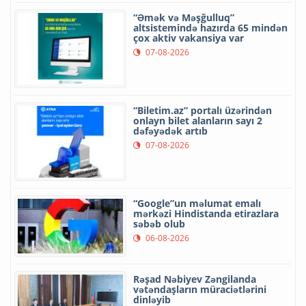
“Əmək və Məşğulluq”
altsistemində hazırda 65 mindən
çox aktiv vakansiya var
07-08-2026
“Biletim.az” portalı üzərindən
onlayn bilet alanların sayı 2
dəfəyədək artıb
07-08-2026
“Google”un məlumat emalı
mərkəzi Hindistanda etirazlara
səbəb olub
06-08-2026
Rəşad Nəbiyev Zəngilanda
vətəndaşların müraciətlərini
dinləyib