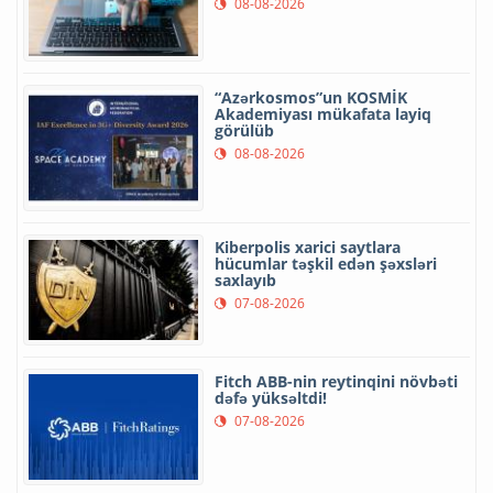
08-08-2026
“Azərkosmos”un KOSMİK
Akademiyası mükafata layiq
görülüb
08-08-2026
Kiberpolis xarici saytlara
hücumlar təşkil edən şəxsləri
saxlayıb
07-08-2026
Fitch ABB-nin reytinqini növbəti
dəfə yüksəltdi!
07-08-2026