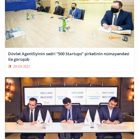
Dövlət Agentliyinin sədri “500 Startups” şirkətinin nümayəndəsi
ilə görüşüb
29-03-2021