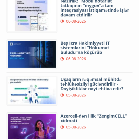
Nazirlik: “Mobil notariat”
tətbiqinin “mygov”a tam
inteqrasiyası istiqamətində işlər
davam etdirilir
06-08-2026
Beş İcra Hakimiyyəti İT
sistemlərini “Hökumət
buludu”na köçürüb
06-08-2026
Uşaqların rəqəmsal mühitdə
təhlükəsizliyi gücləndirilir -
Dəyişikliklər nəyi ehtiva edir?
05-08-2026
Azercell-dən illik “ZengimCELL”
xidməti
05-08-2026