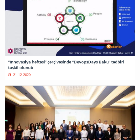
“İnnovasiya həftəsi” çərçivəsində “DevopsDays Baku” tədbiri
təşkil olunub
21-12-2020