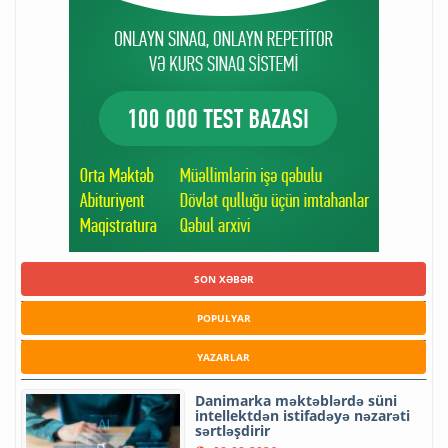
SON XƏBƏR
POPULYAR
YAZARLAR
Danimarka məktəblərdə süni
intellektdən istifadəyə nəzarəti
sərtləşdirir