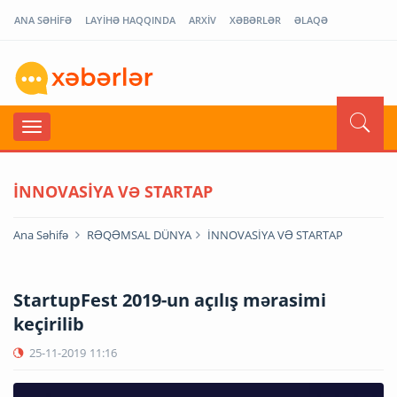
ANA SƏHİFƏ
LAYİHƏ HAQQINDA
ARXİV
XƏBƏRLƏR
ƏLAQƏ
İNNOVASİYA VƏ STARTAP
Ana Səhifə
RƏQƏMSAL DÜNYA
İNNOVASİYA VƏ STARTAP
StartupFest 2019-un açılış mərasimi
keçirilib
25-11-2019
11:16