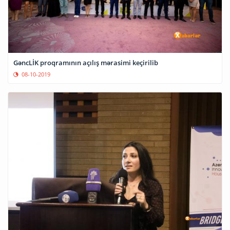
GəncLİK proqramının açılış mərasimi keçirilib
08-10-2019