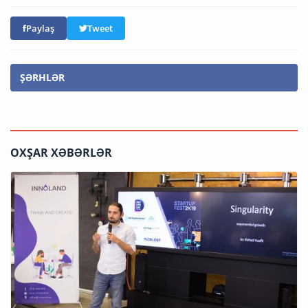
Paylaş
Tweet
ŞƏRHLƏR
OXŞAR XƏBƏRLƏR