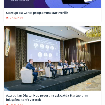
StartupFest Gəncə proqramına start verilir
27-02-2023
Azerbaijan Digital Hub proqramı gələcəkdə Startupların
inkişafına töhfə verəcək
28-11-2019