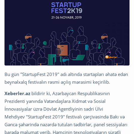
Bu gün "StartupFest 2019" adı altında startapları əhatə edən
beynəlxalq festivalın rəsmi açılış mərasimi keçirilib.
Xeberler.az
bildirir ki, Azərbaycan Respublikasının
Prezidenti yanında Vətəndaşlara Xidmət və Sosial
İnnovasiyalar üzrə Dövlət Agentliyinin sədri Ülvi
Mehdiyev "StartupFest 2019" festivalı çərçivəsində Bakı və
Gəncə şəhərində nəzərdə tutulan tədbirlər, panel sessiyaları
barədə məlumat verib. Həmçinin texnologiyaların sürətli