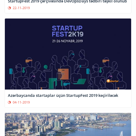
StartupFest 2019 çərçivəsində DevOpsDays tədbiri təşkil olunub
22-11-2019
Azərbaycanda startaplar üçün StartupFest 2019 keçiriləcək
04-11-2019