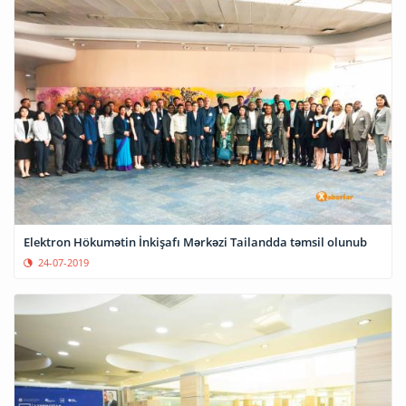
Elektron Hökumətin İnkişafı Mərkəzi Tailandda təmsil olunub
24-07-2019