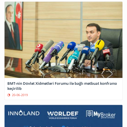
BMT-nin Dövlət Xidmətləri Forumu ilə bağlı mətbuat konfransı
keçirilib
20-06-2019