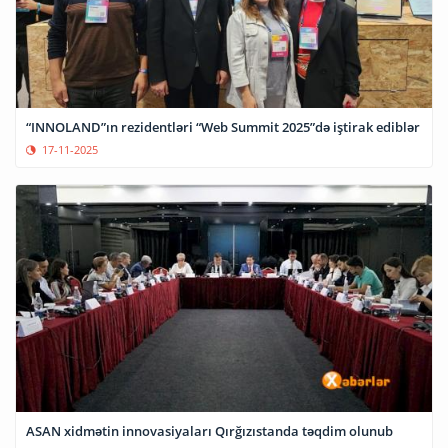
“INNOLAND”ın rezidentləri “Web Summit 2025”də iştirak ediblər
17-11-2025
ASAN xidmətin innovasiyaları Qırğızıstanda təqdim olunub