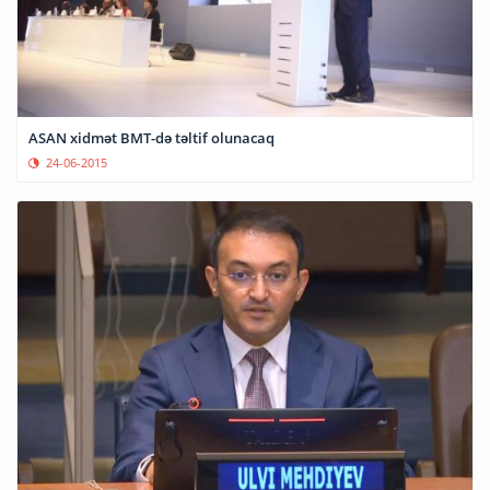
ASAN xidmət BMT-də təltif olunacaq
24-06-2015