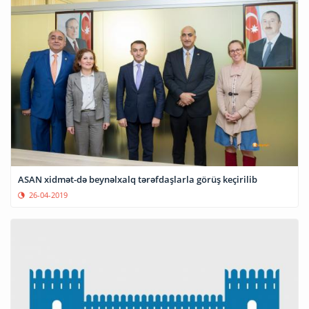
ASAN xidmət-də beynəlxalq tərəfdaşlarla görüş keçirilib
26-04-2019