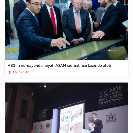
ABŞ-ın nümayəndə heyəti ASAN xidmət mərkəzində olub
13-11-2019