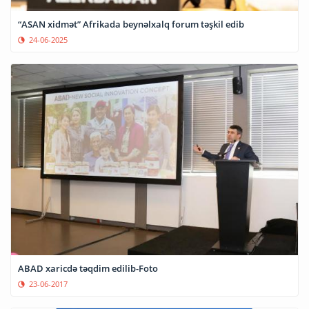
“ASAN xidmət” Afrikada beynəlxalq forum təşkil edib
24-06-2025
ABAD xaricdə təqdim edilib-Foto
23-06-2017