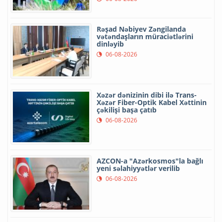
Rəşad Nəbiyev Zəngilanda
vətəndaşların müraciətlərini
dinləyib
06-08-2026
Xəzər dənizinin dibi ilə Trans-
Xəzər Fiber-Optik Kabel Xəttinin
çəkilişi başa çatıb
06-08-2026
AZCON-a "Azərkosmos"la bağlı
yeni səlahiyyətlər verilib
06-08-2026