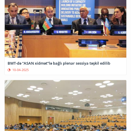
BMT-də “ASAN xidmət”lə bağlı plenar sessiya təşkil edilib
10-04-2025