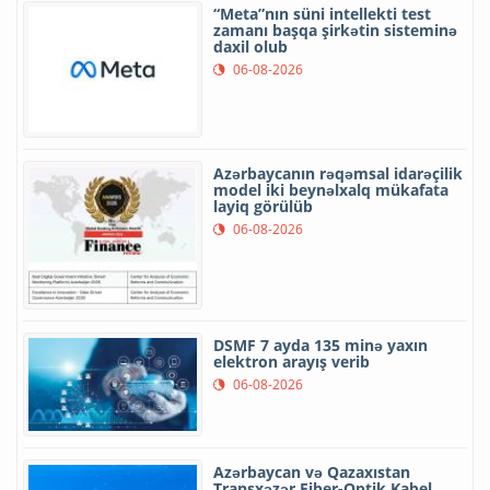
“Meta”nın süni intellekti test
zamanı başqa şirkətin sisteminə
daxil olub
06-08-2026
Azərbaycanın rəqəmsal idarəçilik
model iki beynəlxalq mükafata
layiq görülüb
06-08-2026
DSMF 7 ayda 135 minə yaxın
elektron arayış verib
06-08-2026
Azərbaycan və Qazaxıstan
Transxəzər Fiber-Optik Kabel