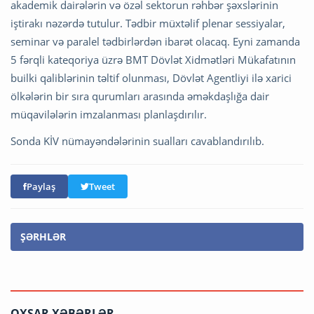
akademik dairələrin və özəl sektorun rəhbər şəxslərinin
iştirakı nəzərdə tutulur. Tədbir müxtəlif plenar sessiyalar,
seminar və paralel tədbirlərdən ibarət olacaq. Eyni zamanda
5 fərqli kateqoriya üzrə BMT Dövlət Xidmətləri Mükafatının
builki qaliblərinin təltif olunması, Dövlət Agentliyi ilə xarici
ölkələrin bir sıra qurumları arasında əməkdaşlığa dair
müqavilələrin imzalanması planlaşdırılır.
Sonda KİV nümayəndələrinin sualları cavablandırılıb.
Paylaş
Tweet
ŞƏRHLƏR
OXŞAR XƏBƏRLƏR