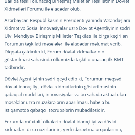
Bakıda təşkil olunacaq Birləşmiş Millətlər Təşkilatının Dövlət
Xidmətləri Forumu ilə əlaqədar olub.
Azərbaycan Respublikasının Prezidenti yanında Vətəndaşlara
Xidmət və Sosial İnnovasiyalar üzrə Dövlət Agentliyinin sədri
Ülvi Mehdiyev Birləşmiş Millətlər Təşkilatı ilə birgə keçirilən
Forumun təşkilati məsələləri ilə əlaqədar məlumat verib.
Diqqətə çatdırılıb ki, Forum dövlət xidmətlərinin
göstərilməsi sahəsində ölkəmizdə təşkil olunacaq ilk BMT
tədbiridir.
Dövlət Agentliyinin sədri qeyd edib ki, Forumun məqsədi
dövlət idarəçiliyi, dövlət xidmətlərinin göstərilməsinin
qabaqcıl modelləri, innovasiyalar və bu sahədə aktual olan
məsələlər üzrə müzakirələrin aparılması, habelə bu
istiqamətdə qabaqcıl təcrübələrin mübadiləsidir.
Forumda müxtəlif ölkələrin dövlət idarəçiliyi və dövlət
xidmətləri üzrə nazirlərinin, yerli idarəetmə orqanlarının,