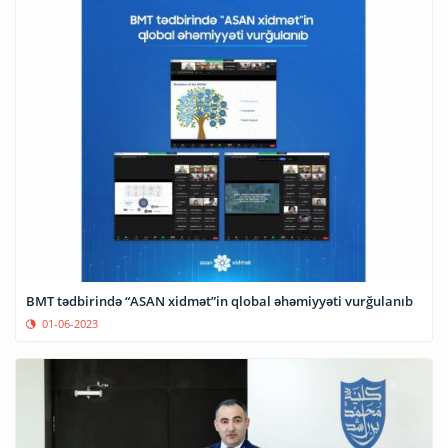
BMT tədbirində “ASAN xidmət”in qlobal əhəmiyyəti vurğulanıb
01-06-2023