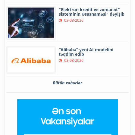
"Elektron kredit və zəmanət"
sisteminin Əsasnaməsi" dəyişib
03-08-2026
“Alibaba” yeni AI modelini
təqdim edib
03-08-2026
Bütün xəbərlər