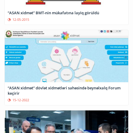
“ASAN xidmət” BMT-nin mükafatına layiq görüldü
12-05-2015
“ASAN xidmət” dövlət xidmətləri sahəsində beynəlxalq Forum
keçirir
15-12-2022