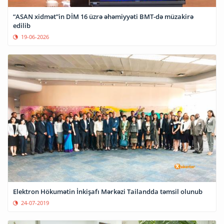
“ASAN xidmət”in DİM 16 üzrə əhəmiyyəti BMT-də müzakirə
edilib
19-06-2026
Elektron Hökumətin İnkişafı Mərkəzi Tailandda təmsil olunub
24-07-2019