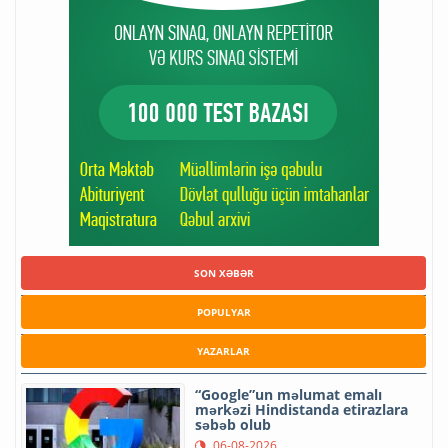
SON XƏBƏR
POPULYAR
YAZARLAR
“Google”un məlumat emalı
mərkəzi Hindistanda etirazlara
səbəb olub
06-08-2026