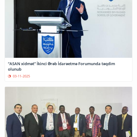
“ASAN xidmət” İkinci Ərəb İdarəetmə Forumunda təqdim
olunub
03-11-2025