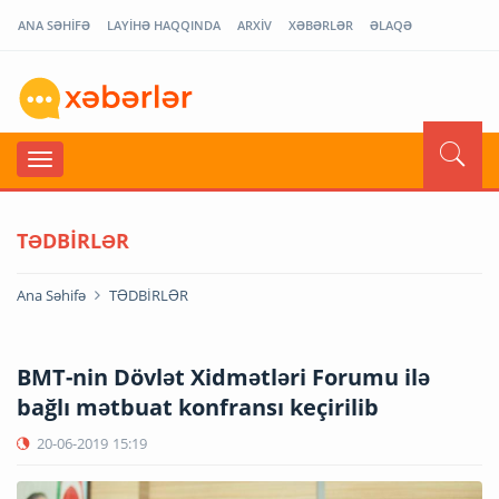
ANA SƏHİFƏ
LAYİHƏ HAQQINDA
ARXİV
XƏBƏRLƏR
ƏLAQƏ
TƏDBİRLƏR
Ana Səhifə
TƏDBİRLƏR
BMT-nin Dövlət Xidmətləri Forumu ilə
bağlı mətbuat konfransı keçirilib
20-06-2019
15:19