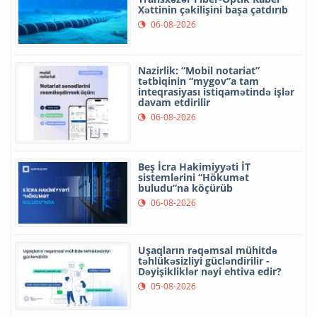
Xəttinin çəkilişini başa çatdırıb
06-08-2026
Nazirlik: “Mobil notariat”
tətbiqinin “mygov”a tam
inteqrasiyası istiqamətində işlər
davam etdirilir
06-08-2026
Beş İcra Hakimiyyəti İT
sistemlərini “Hökumət
buludu”na köçürüb
06-08-2026
Uşaqların rəqəmsal mühitdə
təhlükəsizliyi gücləndirilir -
Dəyişikliklər nəyi ehtiva edir?
05-08-2026