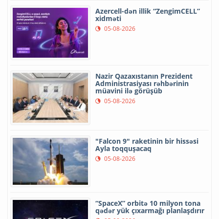
Azercell-dən illik “ZengimCELL”
xidməti
05-08-2026
Nazir Qazaxıstanın Prezident
Administrasiyası rəhbərinin
müavini ilə görüşüb
05-08-2026
"Falcon 9" raketinin bir hissəsi
Ayla toqquşacaq
05-08-2026
“SpaceX” orbitə 10 milyon tona
qədər yük çıxarmağı planlaşdırır