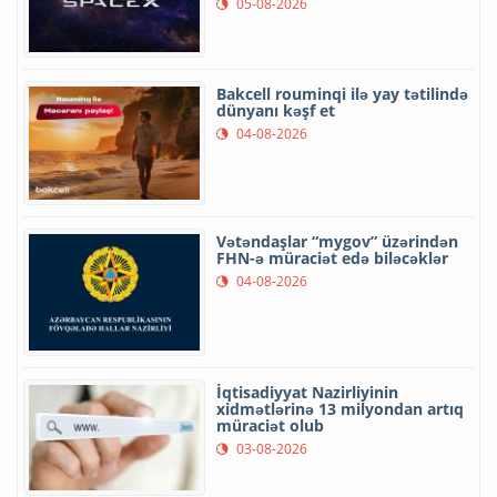
05-08-2026
Bakcell rouminqi ilə yay tətilində
dünyanı kəşf et
04-08-2026
Vətəndaşlar “mygov” üzərindən
FHN-ə müraciət edə biləcəklər
04-08-2026
İqtisadiyyat Nazirliyinin
xidmətlərinə 13 milyondan artıq
müraciət olub
03-08-2026