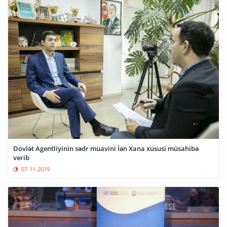
Dövlət Agentliyinin sədr müavini İən Xana xüsusi müsahibə
verib
07-11-2019