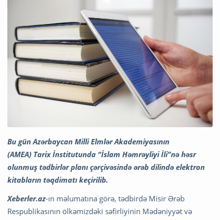
Bu gün Azərbaycan Milli Elmlər Akademiyasının
(AMEA) Tarix İnstitutunda “İslam Həmrəyliyi İli”nə həsr
olunmuş tədbirlər planı çərçivəsində ərəb dilində elektron
kitabların təqdimatı keçirilib.
Xeberler.az
-ın məlumatına görə, tədbirdə Misir Ərəb
Respublikasının ölkəmizdəki səfirliyinin Mədəniyyət və