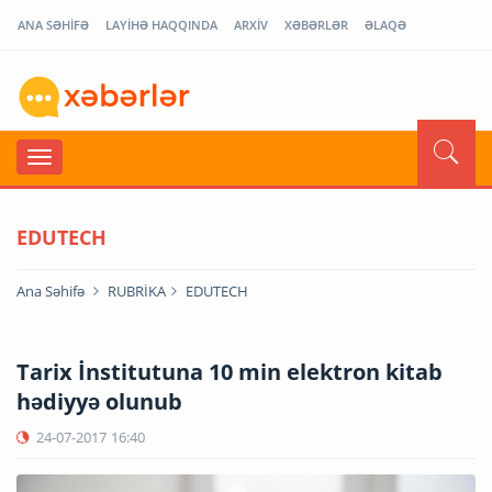
ANA SƏHİFƏ
LAYİHƏ HAQQINDA
ARXİV
XƏBƏRLƏR
ƏLAQƏ
EDUTECH
Ana Səhifə
RUBRİKA
EDUTECH
Tarix İnstitutuna 10 min elektron kitab
hədiyyə olunub
24-07-2017
16:40