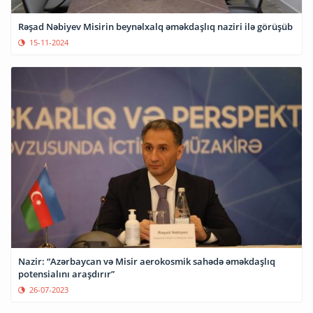
Rəşad Nəbiyev Misirin beynəlxalq əməkdaşlıq naziri ilə görüşüb
15-11-2024
Nazir: “Azərbaycan və Misir aerokosmik sahədə əməkdaşlıq
potensialını araşdırır”
26-07-2023