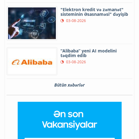
"Elektron kredit və zəmanət"
sisteminin Əsasnaməsi" dəyişib
03-08-2026
“Alibaba” yeni AI modelini
təqdim edib
03-08-2026
Bütün xəbərlər