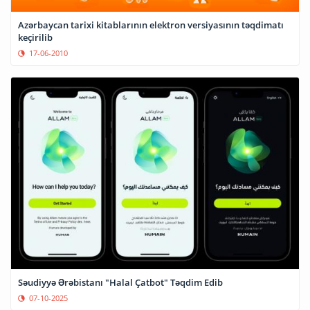
Azərbaycan tarixi kitablarının elektron versiyasının təqdimatı
keçirilib
17-06-2010
Səudiyyə Ərəbistanı "Halal Çatbot" Təqdim Edib
07-10-2025