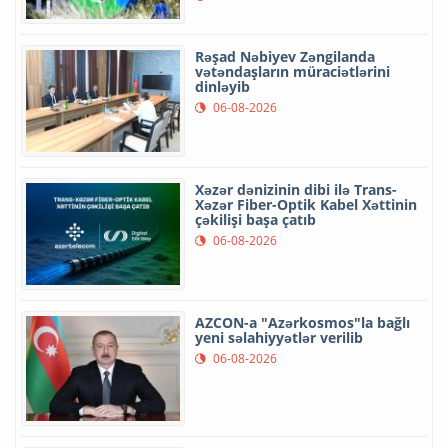
Rəşad Nəbiyev Zəngilanda
vətəndaşların müraciətlərini
dinləyib
06-08-2026
Xəzər dənizinin dibi ilə Trans-
Xəzər Fiber-Optik Kabel Xəttinin
çəkilişi başa çatıb
06-08-2026
AZCON-a "Azərkosmos"la bağlı
yeni səlahiyyətlər verilib
06-08-2026