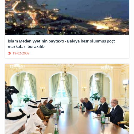
İslam Mədəniyyətinin paytaxtı - Bakıya həsr olunmuş poçt
markaları buraxılıb
19-02-2009