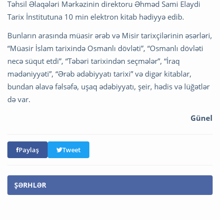
Təhsil Əlaqələri Mərkəzinin direktoru Əhməd Sami Elaydi
Tarix İnstitutuna 10 min elektron kitab hədiyyə edib.
Bunların arasında müasir ərəb və Misir tarixçilərinin əsərləri,
“Müasir İslam tarixində Osmanlı dövləti”, “Osmanlı dövləti
necə süqut etdi”, “Təbəri tarixindən seçmələr”, “İraq
mədəniyyəti”, “Ərəb ədəbiyyatı tarixi” və digər kitablar,
bundan əlavə fəlsəfə, uşaq ədəbiyyatı, şeir, hədis və lüğətlər
də var.
Günel
Paylaş
Tweet
ŞƏRHLƏR