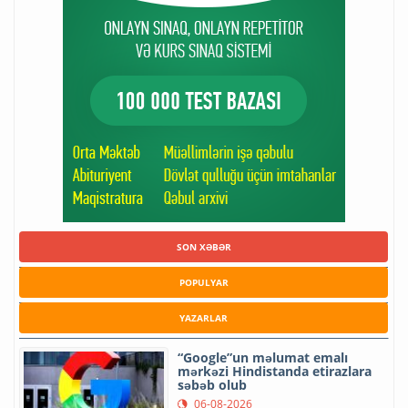
SON XƏBƏR
POPULYAR
YAZARLAR
“Google”un məlumat emalı
mərkəzi Hindistanda etirazlara
səbəb olub
06-08-2026