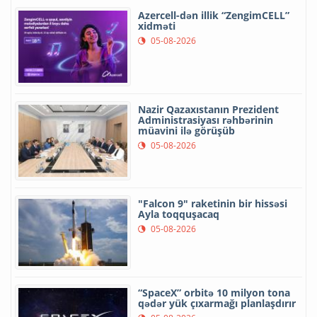
Azercell-dən illik “ZengimCELL”
xidməti
05-08-2026
Nazir Qazaxıstanın Prezident
Administrasiyası rəhbərinin
müavini ilə görüşüb
05-08-2026
"Falcon 9" raketinin bir hissəsi
Ayla toqquşacaq
05-08-2026
“SpaceX” orbitə 10 milyon tona
qədər yük çıxarmağı planlaşdırır