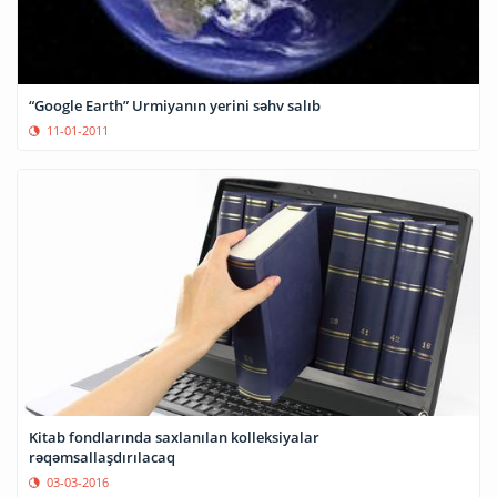
“Google Earth” Urmiyanın yerini səhv salıb
11-01-2011
Kitab fondlarında saxlanılan kolleksiyalar
rəqəmsallaşdırılacaq
03-03-2016