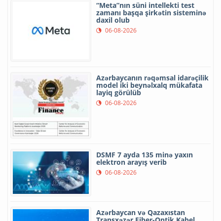
“Meta”nın süni intellekti test
zamanı başqa şirkətin sisteminə
daxil olub
06-08-2026
Azərbaycanın rəqəmsal idarəçilik
model iki beynəlxalq mükafata
layiq görülüb
06-08-2026
DSMF 7 ayda 135 minə yaxın
elektron arayış verib
06-08-2026
Azərbaycan və Qazaxıstan
Transxəzər Fiber-Optik Kabel