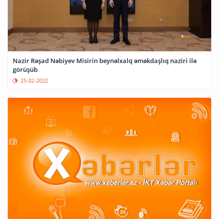
Nazir Rəşad Nəbiyev Misirin beynəlxalq əməkdaşlıq naziri ilə
görüşüb
25-02-2022