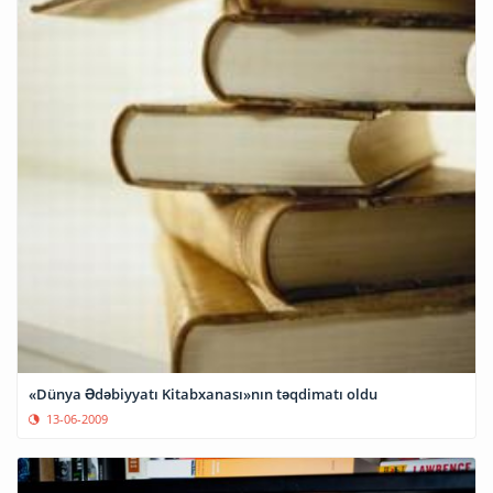
«Dünya Ədəbiyyatı Kitabxanası»nın təqdimatı oldu
13-06-2009