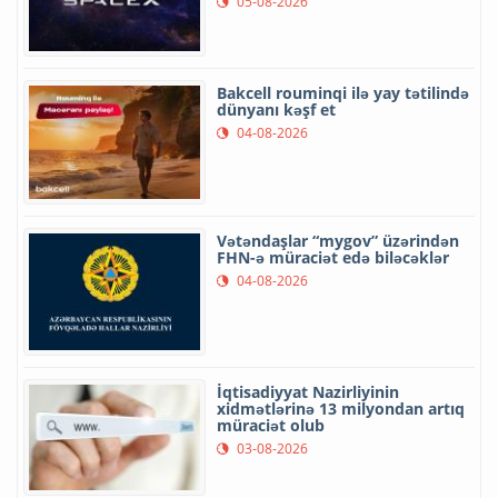
05-08-2026
Bakcell rouminqi ilə yay tətilində
dünyanı kəşf et
04-08-2026
Vətəndaşlar “mygov” üzərindən
FHN-ə müraciət edə biləcəklər
04-08-2026
İqtisadiyyat Nazirliyinin
xidmətlərinə 13 milyondan artıq
müraciət olub
03-08-2026