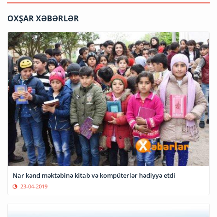
OXŞAR XƏBƏRLƏR
Nar kənd məktəbinə kitab və kompüterlər hədiyyə etdi
23-04-2019