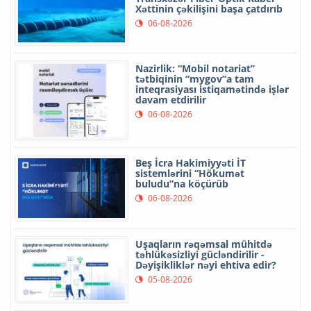
Xəttinin çəkilişini başa çatdırıb
06-08-2026
Nazirlik: “Mobil notariat”
tətbiqinin “mygov”a tam
inteqrasiyası istiqamətində işlər
davam etdirilir
06-08-2026
Beş İcra Hakimiyyəti İT
sistemlərini “Hökumət
buludu”na köçürüb
06-08-2026
Uşaqların rəqəmsal mühitdə
təhlükəsizliyi gücləndirilir -
Dəyişikliklər nəyi ehtiva edir?
05-08-2026