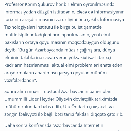
Professor Kərim Şükürov hər bir elmin öyrənilməsində
informasiyadan düzgün istifadənin, eləcə də informasiyanın
tarixinin araşdırılmasının zəruriliyini önə çəkib. İnformasiya
Texnologiyaları İnstitutu ilə birgə bu istiqamətdə
multidisiplinar tədqiqatların aparılmasının, yeni elmi
baxışların ortaya qoyulmasının məqsədəuyğun olduğunu
deyib: “Bu gün Azərbaycanda müasir çağırışlara, dünya
elminin tələblərinə cavab verən yüksəkixtisaslı tarixçi
kadrların hazırlanması, aktual elmi problemləri əhatə edən
araşdırmaların aparılması qarşıya qoyulan mühüm
vəzifələrdəndir”.
Sonra alim müasir müstəqil Azərbaycanın banisi olan
Ümummilli Lider Heydər Əliyevin dövlətçilik tariximizdə
mühüm rolundan bəhs edib, Ulu Öndərin çoxşaxəli və
zəngin fəaliyyəti ilə bağlı bəzi tarixi faktları diqqətə çatdırıb.
Daha sonra konfransda “Azərbaycanda İnternetin