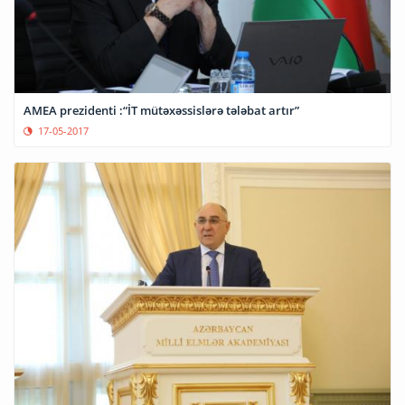
AMEA prezidenti :“İT mütəxəssislərə tələbat artır”
17-05-2017