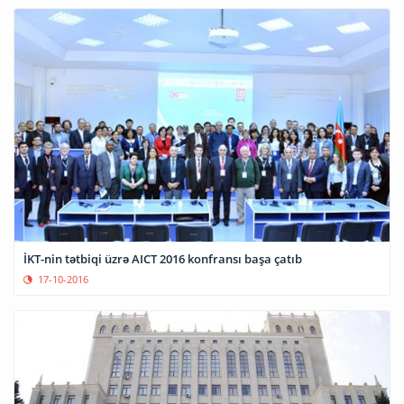
İKT-nin tətbiqi üzrə AICT 2016 konfransı başa çatıb
17-10-2016