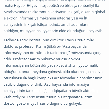
məhz Heydər Əliyevin təşəbbüsü və birbaşa rəhbərliyi ilə
Azərbaycanda telekommunikasiyanın inkişafı, ölkənin qlobal
elektron informasiya məkanına inteqrasiyası və İKT
sənayesinin inkişafı istiqamətində əməli addımların
atıldığını, müəyyən nailiyyətlərin əldə olunduğunu söyləyib.
Tədbirdə Tarix İnstitutunun direktoru tarix üzrə elmlər
doktoru, professor Kərim Şükürov “Azərbaycanda
informasiyanın ötürülməsi: tarixi baxış” mövzusunda çıxış
edib. Professor Kərim Şükürov müasir dövrdə
informasiyanın bütün dünyada xüsusi əhəmiyyətə malik
olduğunu, onun meydana gəlməsi, əldə olunması, emalı və
ötürülməsi ilə bağlı kompleks araşdırmaların aparılmasının
vacib olduğunu bildirib. Azərbaycanda informasiya
cəmiyyətinin tarixi ilə bağlı tədqiqatların böyük aktuallıq
kəsb etdiyini, Tarix İnstitutunun bu istiqamətdə lazımi
dəstəyi göstərməyə hazır olduğunu vurğulayıb.