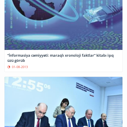
“İnformasiya cəmiyyəti: maraqlı xronoloji faktlar” kitabı işıq
üzü görüb
01-08-2013