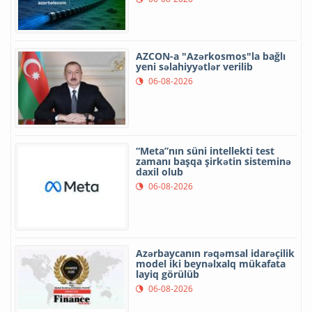
AZCON-a "Azərkosmos"la bağlı
yeni səlahiyyətlər verilib
06-08-2026
“Meta”nın süni intellekti test
zamanı başqa şirkətin sisteminə
daxil olub
06-08-2026
Azərbaycanın rəqəmsal idarəçilik
model iki beynəlxalq mükafata
layiq görülüb
06-08-2026