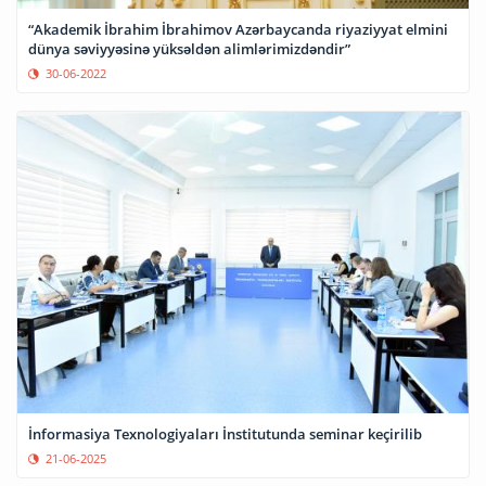
“Akademik İbrahim İbrahimov Azərbaycanda riyaziyyat elmini
dünya səviyyəsinə yüksəldən alimlərimizdəndir”
30-06-2022
İnformasiya Texnologiyaları İnstitutunda seminar keçirilib
21-06-2025