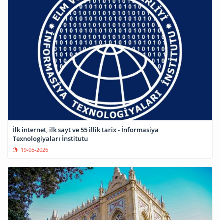
İlk internet, ilk sayt və 55 illik tarix - İnformasiya
Texnologiyaları İnstitutu
19-05-2026