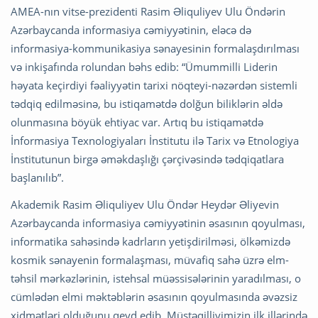
AMEA-nın vitse-prezidenti Rasim Əliquliyev Ulu Öndərin
Azərbaycanda informasiya cəmiyyətinin, eləcə də
informasiya-kommunikasiya sənayesinin formalaşdırılması
və inkişafında rolundan bəhs edib: “Ümummilli Liderin
həyata keçirdiyi fəaliyyətin tarixi nöqteyi-nəzərdən sistemli
tədqiq edilməsinə, bu istiqamətdə dolğun biliklərin əldə
olunmasına böyük ehtiyac var. Artıq bu istiqamətdə
İnformasiya Texnologiyaları İnstitutu ilə Tarix və Etnologiya
İnstitutunun birgə əməkdaşlığı çərçivəsində tədqiqatlara
başlanılıb”.
Akademik Rasim Əliquliyev Ulu Öndər Heydər Əliyevin
Azərbaycanda informasiya cəmiyyətinin əsasının qoyulması,
informatika sahəsində kadrların yetişdirilməsi, ölkəmizdə
kosmik sənayenin formalaşması, müvafiq sahə üzrə elm-
təhsil mərkəzlərinin, istehsal müəssisələrinin yaradılması, o
cümlədən elmi məktəblərin əsasının qoyulmasında əvəzsiz
xidmətləri olduğunu qeyd edib. Müstəqilliyimizin ilk illərində