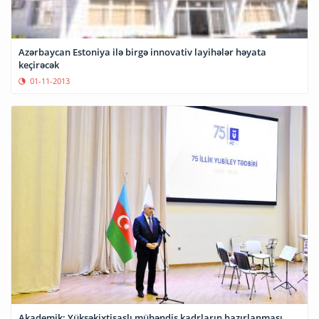
Azərbaycan Estoniya ilə birgə innovativ layihələr həyata
keçirəcək
01-11-2013
Akademik: Yüksəkixtisaslı mühəndis kadrların hazırlanması