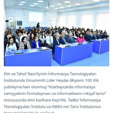
Elm və Təhsil Nazirliyinin İnformasiya Texnologiyaları
İnstitutunda Ümummilli Lider Heydər Əliyevin 100 illik
yubileyinə həsr olunmuş “Azərbaycanda informasiya
cəmiyyətinin formalaşması və informatikanın inkişaf tarixi”
mövzusunda elmi konfrans keçirilib. Tədbir İnformasiya
Texnologiyaları İnstitutu və AMEA-nın Tarix İnstitutunun
birgə təşkilatçılığı ilə reallaşıb.