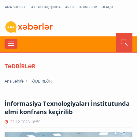
ANA SƏHİFƏ
LAYİHƏ HAQQINDA
ARXİV
XƏBƏRLƏR
ƏLAQƏ
TƏDBİRLƏR
Ana Səhifə
TƏDBİRLƏR
İnformasiya Texnologiyaları İnstitutunda
elmi konfrans keçirilib
22-12-2023
18:59