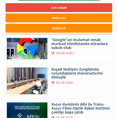
SON XƏBƏR
POPULYAR
YAZARLAR
“Google”un məlumat emalı
mərkəzi Hindistanda etirazlara
səbəb olub
06-08-2026
Rəşad Nəbiyev Zəngilanda
vətəndaşların müraciətlərini
dinləyib
06-08-2026
Xəzər dənizinin dibi ilə Trans-
Xəzər Fiber-Optik Kabel Xəttinin
çəkilişi başa çatıb
06-08-2026