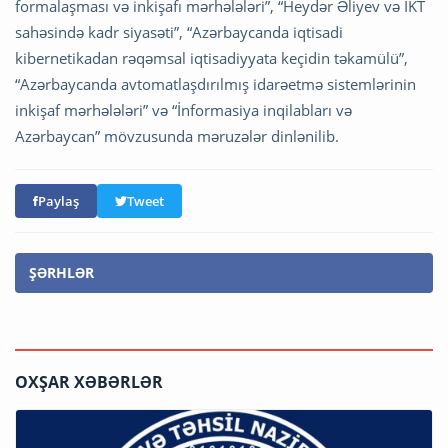
formalaşması və inkişafı mərhələləri”, “Heydər Əliyev və İKT
sahəsində kadr siyasəti”, “Azərbaycanda iqtisadi
kibernetikadan rəqəmsal iqtisadiyyata keçidin təkamülü”,
“Azərbaycanda avtomatlaşdırılmış idarəetmə sistemlərinin
inkişaf mərhələləri” və “İnformasiya inqilabları və
Azərbaycan” mövzusunda məruzələr dinlənilib.
Paylaş
Tweet
ŞƏRHLƏR
OXŞAR XƏBƏRLƏR