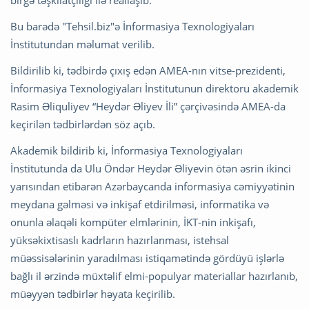
Bu barədə "Tehsil.biz"ə İnformasiya Texnologiyaları
İnstitutundan məlumat verilib.
Bildirilib ki, tədbirdə çıxış edən AMEA-nın vitse-prezidenti,
İnformasiya Texnologiyaları İnstitutunun direktoru akademik
Rasim Əliquliyev “Heydər Əliyev İli” çərçivəsində AMEA-da
keçirilən tədbirlərdən söz açıb.
Akademik bildirib ki, İnformasiya Texnologiyaları
İnstitutunda da Ulu Öndər Heydər Əliyevin ötən əsrin ikinci
yarısından etibarən Azərbaycanda informasiya cəmiyyətinin
meydana gəlməsi və inkişaf etdirilməsi, informatika və
onunla əlaqəli kompüter elmlərinin, İKT-nin inkişafı,
yüksəkixtisaslı kadrların hazırlanması, istehsal
müəssisələrinin yaradılması istiqamətində gördüyü işlərlə
bağlı il ərzində müxtəlif elmi-populyar materiallar hazırlanıb,
müəyyən tədbirlər həyata keçirilib.