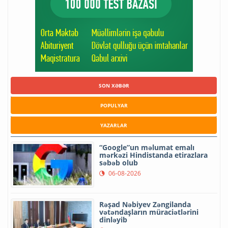
SON XƏBƏR
POPULYAR
YAZARLAR
“Google”un məlumat emalı
mərkəzi Hindistanda etirazlara
səbəb olub
06-08-2026
Rəşad Nəbiyev Zəngilanda
vətəndaşların müraciətlərini
dinləyib