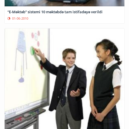
“E-Məktəb” sistemi 10 məktəbdə tam istifadəyə verildi
01-06-2010