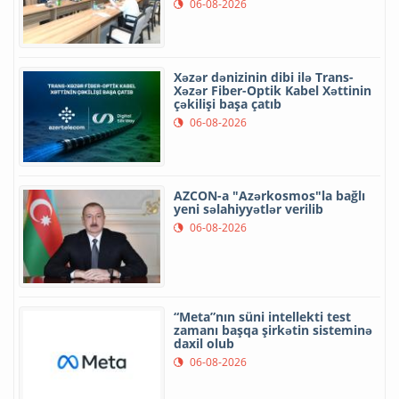
06-08-2026
Xəzər dənizinin dibi ilə Trans-
Xəzər Fiber-Optik Kabel Xəttinin
çəkilişi başa çatıb
06-08-2026
AZCON-a "Azərkosmos"la bağlı
yeni səlahiyyətlər verilib
06-08-2026
“Meta”nın süni intellekti test
zamanı başqa şirkətin sisteminə
daxil olub
06-08-2026