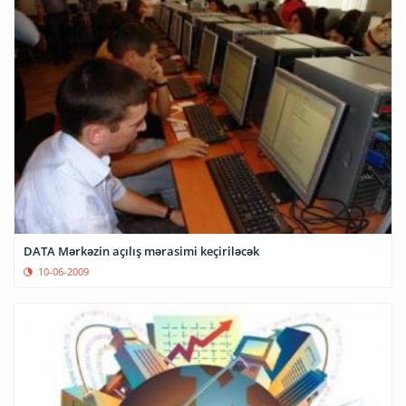
DATA Mərkəzin açılış mərasimi keçiriləcək
10-06-2009