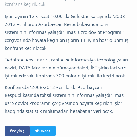
Iyun ayının 12-si saat 10:00-da Gülüstan sarayında “2008-
2012 –ci illərdə Azərbaycan Respublikasında təhsil
sisteminin informasiyalaşdırılması üzrə dövlət Proqramı”
çərçivəsində həyata keçirilən işlərin 1 illiyinə həsr olunmuş
konfrans keçiriləcək.
Tədbirdə təhsil naziri, rabitə və informasiya texnologiyaları
naziri, DATA Mərkəzinin nümayəndələri, İKT şirkətləri və s.
iştirak edəcək. Konfrans 700 nəfərin iştirakı ilə keçiriləcək.
Konfransda “2008-2012 –ci illərdə Azərbaycan
Respublikasında təhsil sisteminin informasiyalaşdırılması
üzrə dövlət Proqramı” çərçivəsində həyata keçirilən işlər
haqqında statistik məlumatlar, hesabatlar veriləcək.
Paylaş
Tweet