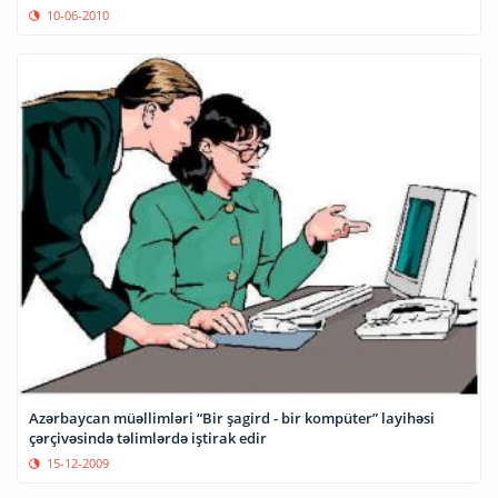
10-06-2010
Azərbaycan müəllimləri “Bir şagird - bir kompüter” layihəsi
çərçivəsində təlimlərdə iştirak edir
15-12-2009