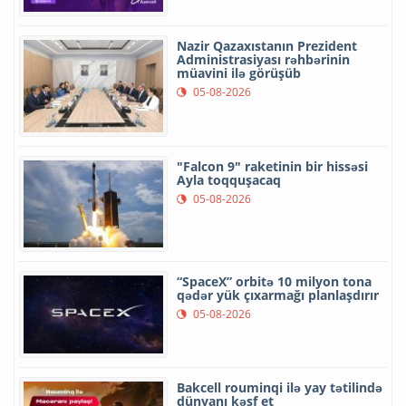
Nazir Qazaxıstanın Prezident
Administrasiyası rəhbərinin
müavini ilə görüşüb
05-08-2026
"Falcon 9" raketinin bir hissəsi
Ayla toqquşacaq
05-08-2026
“SpaceX” orbitə 10 milyon tona
qədər yük çıxarmağı planlaşdırır
05-08-2026
Bakcell rouminqi ilə yay tətilində
dünyanı kəşf et