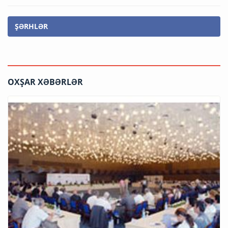
ŞƏRHLƏR
OXŞAR XƏBƏRLƏR