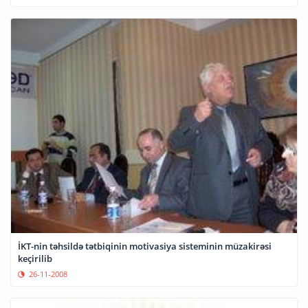
İKT-nin təhsildə tətbiqinin motivasiya sisteminin müzakirəsi
keçirilib
26-11-2008