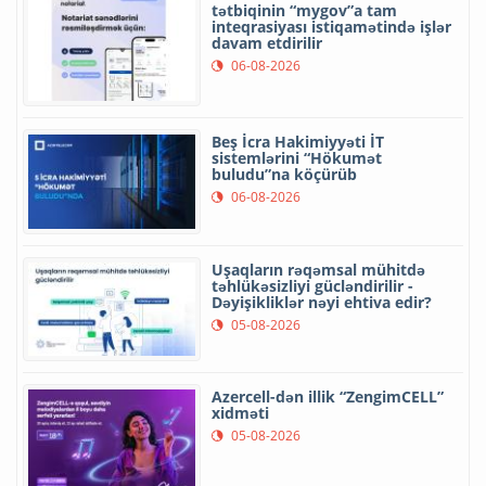
tətbiqinin “mygov”a tam
inteqrasiyası istiqamətində işlər
davam etdirilir
06-08-2026
Beş İcra Hakimiyyəti İT
sistemlərini “Hökumət
buludu”na köçürüb
06-08-2026
Uşaqların rəqəmsal mühitdə
təhlükəsizliyi gücləndirilir -
Dəyişikliklər nəyi ehtiva edir?
05-08-2026
Azercell-dən illik “ZengimCELL”
xidməti
05-08-2026