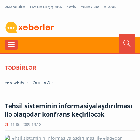
ANA SƏHİFƏ
LAYİHƏ HAQQINDA
ARXİV
XƏBƏRLƏR
ƏLAQƏ
TƏDBİRLƏR
Ana Səhifə
TƏDBİRLƏR
Təhsil sisteminin informasiyalaşdırılması
ilə əlaqədar konfrans keçiriləcək
11-06-2009
19:18