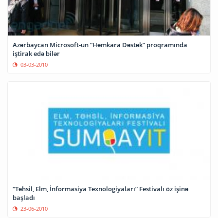
Azərbaycan Microsoft-un “Həmkara Dəstək” proqramında
iştirak edə bilər
03-03-2010
“Təhsil, Elm, İnformasiya Texnologiyaları” Festivalı öz işinə
başladı
23-06-2010