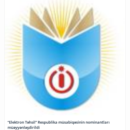
“Elektron Təhsil” Respublika müsabiqəsinin nominantları
müəyyənləşdirildi