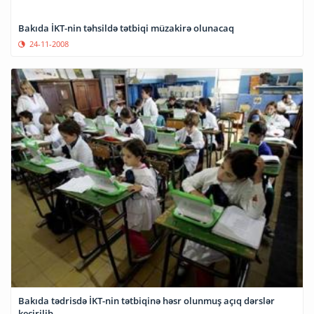
Bakıda İKT-nin təhsildə tətbiqi müzakirə olunacaq
24-11-2008
Bakıda tədrisdə İKT-nin tətbiqinə həsr olunmuş açıq dərslər
keçirilib