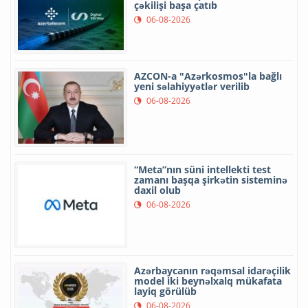
çəkilişi başa çatıb
06-08-2026
AZCON-a "Azərkosmos"la bağlı
yeni səlahiyyətlər verilib
06-08-2026
“Meta”nın süni intellekti test
zamanı başqa şirkətin sisteminə
daxil olub
06-08-2026
Azərbaycanın rəqəmsal idarəçilik
model iki beynəlxalq mükafata
layiq görülüb
06-08-2026