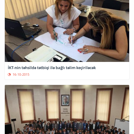
İKT-nin təhsildə tətbiqi ilə bağlı təlim keçiriləcək
16-10-2015