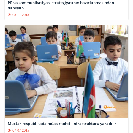
PR və kommunikasiyası strategiyasının hazırlanmasından
danışılıb
08-11-2018
Muxtar respublikada müasir təhsil infrastrukturu yaradılır
07-07-2015