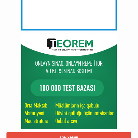
SON XƏBƏR