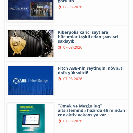
görülüb
08-08-2026
Kiberpolis xarici saytlara
hücumlar təşkil edən şəxsləri
saxlayıb
07-08-2026
Fitch ABB-nin reytinqini növbəti
dəfə yüksəltdi!
07-08-2026
“Əmək və Məşğulluq”
altsistemində hazırda 65 mindən
çox aktiv vakansiya var
07-08-2026