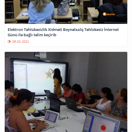
Elektron Təhlükəsizlik Xidməti Beynəlxalq Təhlükəsiz İnternet
Günü ilə bağlı təlim keçirib
08-02-2022