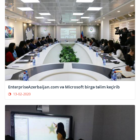
EnterpriseAzerbaijan.com və Microsoft birgə təlim keçirib
13-02-2020