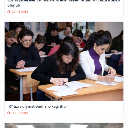
olunub
27-04-2015
İKT üzrə qiymətləndirmə keçirilib
30-01-2019