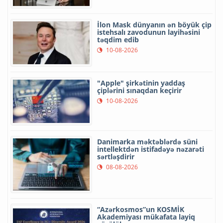
İlon Mask dünyanın ən böyük çip
istehsalı zavodunun layihəsini
təqdim edib
10-08-2026
"Apple" şirkətinin yaddaş
çiplərini sınaqdan keçirir
10-08-2026
Danimarka məktəblərdə süni
intellektdən istifadəyə nəzarəti
sərtləşdirir
08-08-2026
“Azərkosmos”un KOSMİK
Akademiyası mükafata layiq