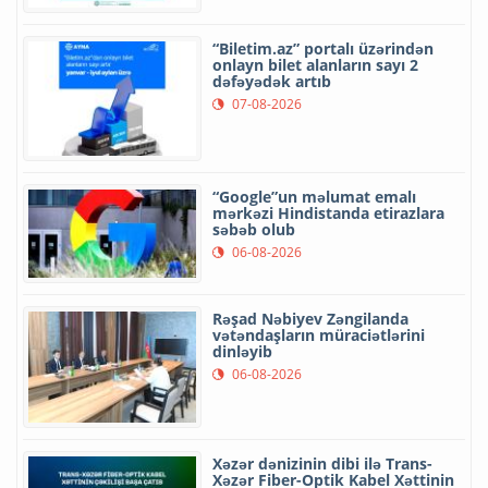
“Biletim.az” portalı üzərindən
onlayn bilet alanların sayı 2
dəfəyədək artıb
07-08-2026
“Google”un məlumat emalı
mərkəzi Hindistanda etirazlara
səbəb olub
06-08-2026
Rəşad Nəbiyev Zəngilanda
vətəndaşların müraciətlərini
dinləyib
06-08-2026
Xəzər dənizinin dibi ilə Trans-
Xəzər Fiber-Optik Kabel Xəttinin