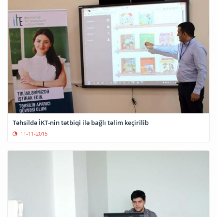
Təhsildə İKT-nin tətbiqi ilə bağlı təlim keçirilib
11-11-2015