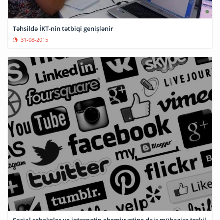
Təhsildə İKT-nin tətbiqi genişlənir
31-08-2015
Sosial şəbəkələr və internetin əhəmiyyətinə dair mühazirə təşkil