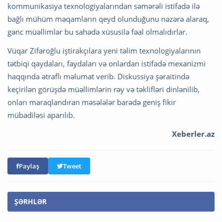
kommunikasiya texnologiyalarından səmərəli istifadə ilə
bağlı mühüm məqamların qeyd olunduğunu nəzərə alaraq,
gənc müəllimlər bu sahədə xüsusilə fəal olmalıdırlar.
Vüqar Zifəroğlu iştirakçılara yeni təlim texnologiyalarının
tətbiqi qaydaları, faydaları və onlardan istifadə mexanizmi
haqqında ətraflı məlumat verib. Diskussiya şəraitində
keçirilən görüşdə müəllimlərin rəy və təklifləri dinlənilib,
onları maraqlandıran məsələlər barədə geniş fikir
mübadiləsi aparılıb.
Xeberler.az
Paylaş
Tweet
ŞƏRHLƏR