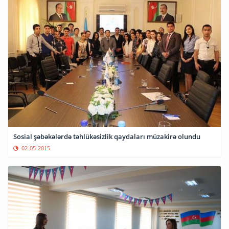
Sosial şəbəkələrdə təhlükəsizlik qaydaları müzakirə olundu
02-05-2015