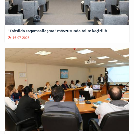
"Təhsildə rəqəmsallaşma" mövzusunda təlim keçirilib
16-07-2026