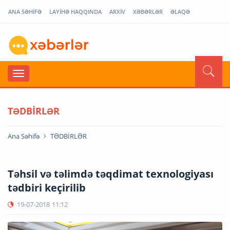
ANA SƏHİFƏ
LAYİHƏ HAQQINDA
ARXİV
XƏBƏRLƏR
ƏLAQƏ
TƏDBİRLƏR
Ana Səhifə
TƏDBİRLƏR
Təhsil və təlimdə təqdimat texnologiyası
tədbiri keçirilib
19-07-2018
11:12