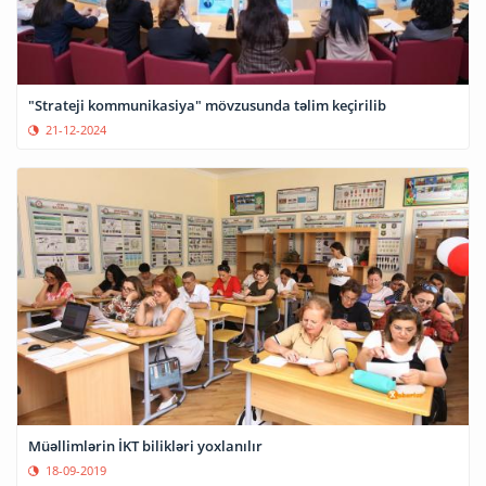
"Strateji kommunikasiya" mövzusunda təlim keçirilib
21-12-2024
Müəllimlərin İKT bilikləri yoxlanılır
18-09-2019