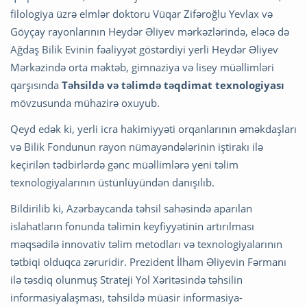
filologiya üzrə elmlər doktoru Vüqar Zifəroğlu Yevlax və
Göyçay rayonlarının Heydər Əliyev mərkəzlərində, eləcə də
Ağdaş Bilik Evinin fəaliyyət göstərdiyi yerli Heydər Əliyev
Mərkəzində orta məktəb, gimnaziya və lisey müəllimləri
qarşısında
Təhsildə və təlimdə təqdimat texnologiyası
mövzusunda mühazirə oxuyub.
Qeyd edək ki, yerli icra hakimiyyəti orqanlarının əməkdaşları
və Bilik Fondunun rayon nümayəndələrinin iştirakı ilə
keçirilən tədbirlərdə gənc müəllimlərə yeni təlim
texnologiyalarının üstünlüyündən danışılıb.
Bildirilib ki, Azərbaycanda təhsil sahəsində aparılan
islahatların fonunda təlimin keyfiyyətinin artırılması
məqsədilə innovativ təlim metodları və texnologiyalarının
tətbiqi olduqca zəruridir. Prezident İlham Əliyevin Fərmanı
ilə təsdiq olunmuş Strateji Yol Xəritəsində təhsilin
informasiyalaşması, təhsildə müasir informasiya-