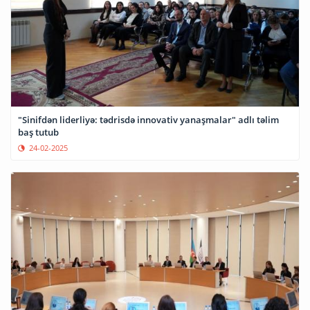
"Sinifdən liderliyə: tədrisdə innovativ yanaşmalar" adlı təlim
baş tutub
24-02-2025