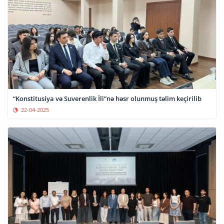
“Konstitusiya və Suverenlik İli”nə həsr olunmuş təlim keçirilib
22-04-2025