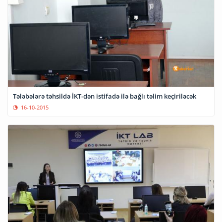
Tələbələrə təhsildə İKT-dən istifadə ilə bağlı təlim keçiriləcək
16-10-2015