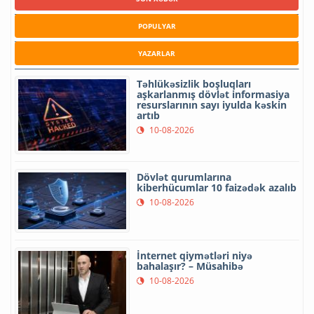
POPULYAR
YAZARLAR
Təhlükəsizlik boşluqları
aşkarlanmış dövlət informasiya
resurslarının sayı iyulda kəskin
artıb
10-08-2026
Dövlət qurumlarına
kiberhücumlar 10 faizədək azalıb
10-08-2026
İnternet qiymətləri niyə
bahalaşır? – Müsahibə
10-08-2026