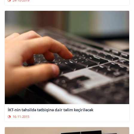
24-10-2019
İKT-nin təhsildə tətbiqinə dair təlim keçiriləcək
16-11-2015