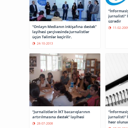
“İnformasi
jurnalisti”
üzrədir
“Onlayn Medianın inkişafına dəstək”
11-02-200
layihəsi çərçivəsində Jurnalistlər
üçün Təlimlər keçirilir.
24-10-2013
“Jurnalistlərin İKT bacarıqlarının
“İnformasi
artırılmasına dəstək” layihəsi
jurnalisti”
həsr oluna
28-07-2008