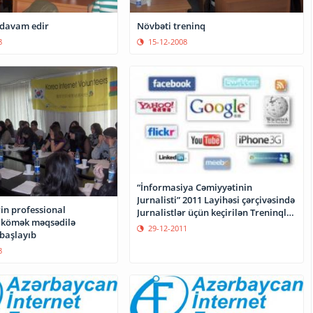
 davam edir
Növbəti treninq
8
15-12-2008
“İnformasiya Cəmiyyətinin
Jurnalisti” 2011 Layihəsi çərçivəsində
rin professional
Jurnalistlər üçün keçirilən Treninqlər
a kömək məqsədilə
başa çatıb
29-12-2011
 başlayıb
8