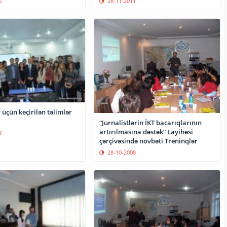
0
28-11-2011
r üçün keçirilən təlimlər
“Jurnalistlərin İKT bacarıqlarının
artırılmasına dəstək” Layihəsi
3
çərçivəsində növbəti Treninqlər
28-10-2008