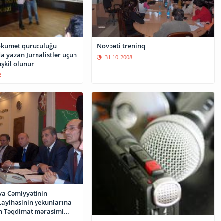
Növbəti treninq
ökumət quruculuğu
azan Jurnalistlər üçün
31-10-2008
əşkil olunur
2
ya Cəmiyyətinin
 Layihəsinin yekunlarına
n Təqdimat mərasimi