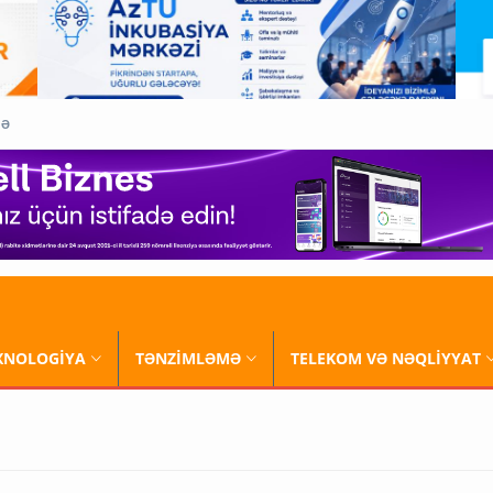
QƏ
XNOLOGİYA
TƏNZİMLƏMƏ
TELEKOM VƏ NƏQLİYYAT