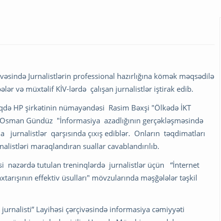
ivəsində Jurnalistlərin professional hazırlığına kömək məqsədilə
ələr və müxtəlif KİV-lərdə çalışan jurnalistlər iştirak edib.
nqdə HP şirkətinin nümayəndəsi Rasim Bəxşi "Ölkədə İKT
nti Osman Gündüz "İnformasiya azadlığının gerçəkləşməsində
 jurnalistlər qarşısında çıxış ediblər. Onların təqdimatları
rnalistləri maraqlandıran suallar cavablandırılıb.
si nəzərdə tutulan treninqlərdə jurnalistlər üçün “İnternet
tarışının effektiv üsulları" mövzularında məşğələlər təşkil
jurnalisti” Layihəsi çərçivəsində informasiya cəmiyyəti