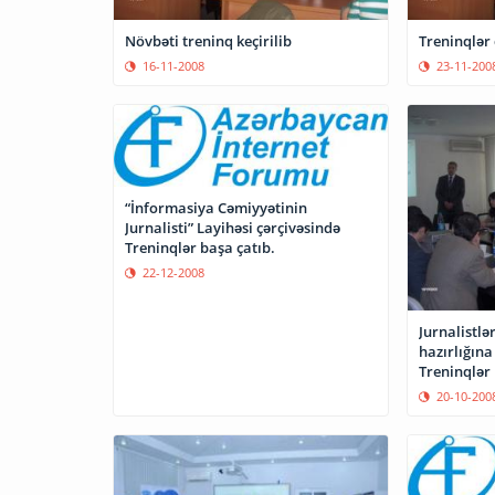
Növbəti treninq keçirilib
Treninqlər
16-11-2008
23-11-200
“İnformasiya Cəmiyyətinin
Jurnalisti” Layihəsi çərçivəsində
Treninqlər başa çatıb.
22-12-2008
Jurnalistlə
hazırlığın
Treninqlər
20-10-200