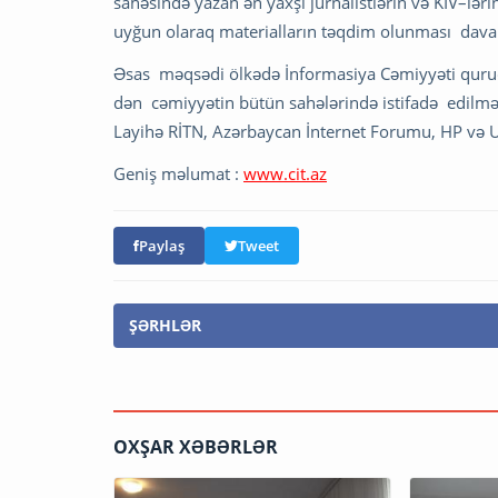
sahəsində yazan ən yaxşı jurnalistlərin və KİV–lə
uyğun olaraq materialların təqdim olunması dav
Əsas məqsədi ölkədə İnformasiya Cəmiyyəti quruc
dən cəmiyyətin bütün sahələrində istifadə edilməs
Layihə RİTN, Azərbaycan İnternet Forumu, HP və ULTR
Geniş məlumat :
www.cit.az
Paylaş
Tweet
ŞƏRHLƏR
OXŞAR XƏBƏRLƏR