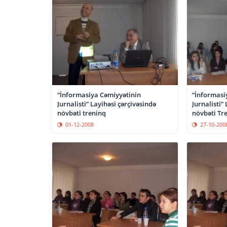
“İnformasiya Cəmiyyətinin
“İnformasi
Jurnalisti” Layihəsi çərçivəsində
Jurnalisti”
növbəti treninq
növbəti Tre
01-12-2008
27-10-200