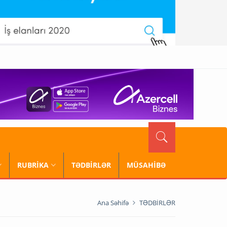
RUBRİKA
TƏDBİRLƏR
MÜSAHİBƏ
Ana Səhifə
TƏDBİRLƏR