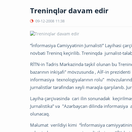
Treninqlər davam edir
09-12-2008
11:38
“İnformasiya Cəmiyyətinin Jurnalisti” Layihəsi çərç
növbəti Treninq keçirilib. Treninqdə jurnalist-tələb
RİTN-in Tədris Mərkəzində təşkil olunan bu Treni
bazarının inkişafı" mövzusunda , AİF-in prezide
informasiya texnologiyalarının rolu" mövzularında
jurnalistlər tərəfindən xeyli maraqla qarşılanıb. Ju
Layihə çərçivəsində cari ilin sonunadək keçirilmə
Jurnalistika” və "Azərbaycan dilində informasiya ax
olunacaq.
Məlumat verildiyi kimi “İnformasiya cəmiyyətinin 