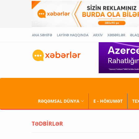
ANA SƏHİFƏ
LAYİHƏ HAQQINDA
ARXİV
XƏBƏRLƏR
ƏLA
RƏQƏMSAL DÜNYA
E - HÖKUMƏT
TE
TƏDBİRLƏR