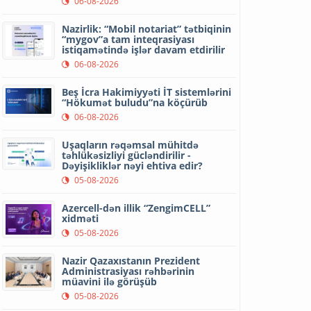
06-08-2026
Nazirlik: “Mobil notariat” tətbiqinin
“mygov”a tam inteqrasiyası
istiqamətində işlər davam etdirilir
06-08-2026
Beş İcra Hakimiyyəti İT sistemlərini
“Hökumət buludu”na köçürüb
06-08-2026
Uşaqların rəqəmsal mühitdə
təhlükəsizliyi gücləndirilir -
Dəyişikliklər nəyi ehtiva edir?
05-08-2026
Azercell-dən illik “ZengimCELL”
xidməti
05-08-2026
Nazir Qazaxıstanın Prezident
Administrasiyası rəhbərinin
müavini ilə görüşüb
05-08-2026