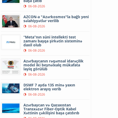
başa çatıb
06-08-2026
AZCON-a "Azərkosmos"la bağlı yeni
səlahiyyətlər verilib
06-08-2026
“Meta”nın süni intellekti test
zamanı başqa şirkətin sisteminə
daxil olub
06-08-2026
Azərbaycanın rəqəmsal idarəçilik
model iki beynəlxalq mükafata
layiq görülüb
06-08-2026
DSMF 7 ayda 135 minə yaxın
elektron arayış verib
06-08-2026
Azərbaycan və Qazaxıstan
Transxəzər Fiber-Optik Kabel
Xəttinin çəkilişini başa çatdırıb