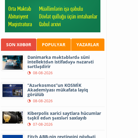
SON XƏBƏR
POPULYAR
YAZARLAR
Danimarka məktəblərdə süni
intellektdən istifadəyə nəzarəti
sərtləşdirir
08-08-2026
“Azərkosmos”un KOSMİK
Akademiyası mükafata layiq
görülüb
08-08-2026
Kiberpolis xarici saytlara hücumlar
təşkil edən şəxsləri saxlayıb
07-08-2026
Fitch ABB-nin reytinqini növbəti