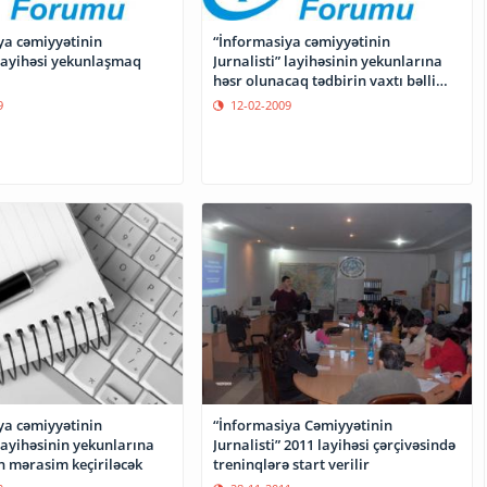
ya cəmiyyətinin
“İnformasiya cəmiyyətinin
 layihəsi yekunlaşmaq
Jurnalisti” layihəsinin yekunlarına
həsr olunacaq tədbirin vaxtı bəlli
oldu
9
12-02-2009
ya cəmiyyətinin
“İnformasiya Cəmiyyətinin
 layihəsinin yekunlarına
Jurnalisti” 2011 layihəsi çərçivəsində
n mərasim keçiriləcək
treninqlərə start verilir