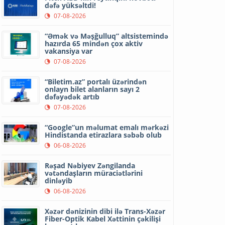
dəfə yüksəltdi!
07-08-2026
“Əmək və Məşğulluq” altsistemində
hazırda 65 mindən çox aktiv
vakansiya var
07-08-2026
“Biletim.az” portalı üzərindən
onlayn bilet alanların sayı 2
dəfəyədək artıb
07-08-2026
“Google”un məlumat emalı mərkəzi
Hindistanda etirazlara səbəb olub
06-08-2026
Rəşad Nəbiyev Zəngilanda
vətəndaşların müraciətlərini
dinləyib
06-08-2026
Xəzər dənizinin dibi ilə Trans-Xəzər
Fiber-Optik Kabel Xəttinin çəkilişi