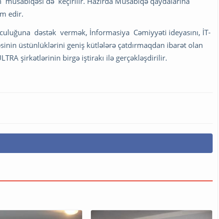
rin müsabiqəsi də keçirilir. Hazırda Müsabiqə qaydalarına
am edir.
uluğuna dəstək vermək, İnformasiya Cəmiyyəti ideyasını, İT-
inin üstünlüklərini geniş kütlələrə çatdırmaqdan ibarət olan
A şirkətlərinin birgə iştirakı ilə gerçəkləşdirilir.