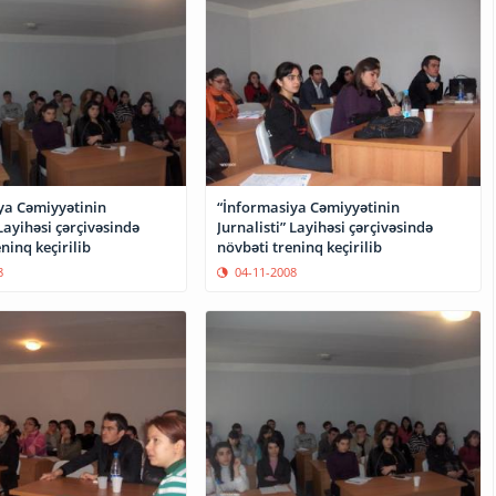
ya Cəmiyyətinin
“İnformasiya Cəmiyyətinin
 Layihəsi çərçivəsində
Jurnalisti” Layihəsi çərçivəsində
ninq keçirilib
növbəti treninq keçirilib
8
04-11-2008