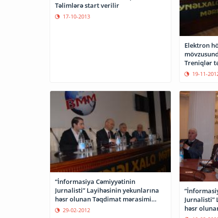
Təlimlərə start verilir
17-10-2013
Elektron h
mövzusunda y
Treniqlər t
19-11-201
“İnformasiya Cəmiyyətinin
Jurnalisti” Layihəsinin yekunlarına
“İnformasi
həsr olunan Təqdimat mərasimi
Jurnalisti”
keçirilib.
həsr oluna
29-02-2012
keçirilib