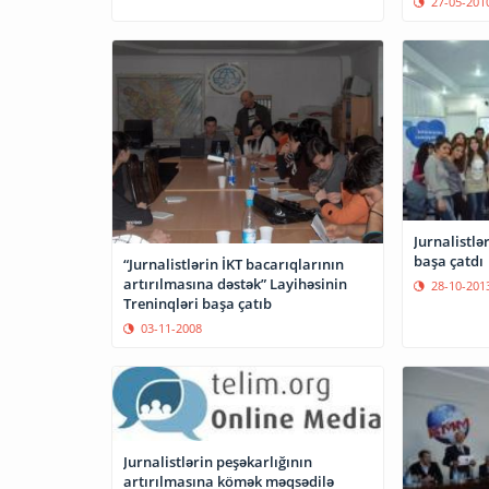
27-05-201
Jurnalistlə
başa çatdı
“Jurnalistlərin İKT bacarıqlarının
artırılmasına dəstək” Layihəsinin
28-10-201
Treninqləri başa çatıb
03-11-2008
Jurnalistlərin peşəkarlığının
artırılmasına kömək məqsədilə