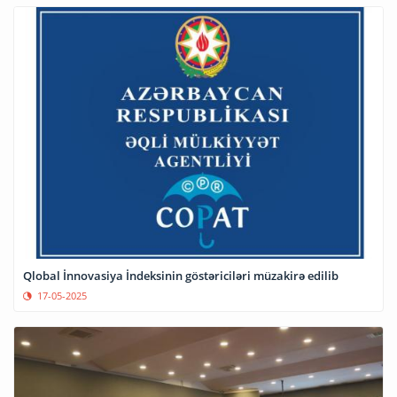
Qlobal İnnovasiya İndeksinin göstəriciləri müzakirə edilib
17-05-2025