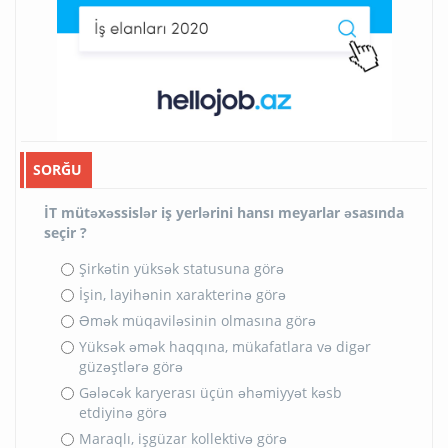
SORĞU
İT mütəxəssislər iş yerlərini hansı meyarlar əsasında
seçir ?
Şirkətin yüksək statusuna görə
İşin, layihənin xarakterinə görə
Əmək müqaviləsinin olmasına görə
Yüksək əmək haqqına, mükafatlara və digər
güzəştlərə görə
Gələcək karyerası üçün əhəmiyyət kəsb
etdiyinə görə
Maraqlı, işgüzar kollektivə görə