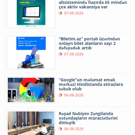
altsistemində hazırda 65 mindən
çox aktiv vakansiya var
07-08-2026
“Biletim.az” portalı üzərindən
onlayn bilet alanların sayı 2
dəfəyədək artıb
07-08-2026
“Google”un məlumat emalı
mərkəzi Hindistanda etirazlara
səbəb olub
06-08-2026
Rəşad Nəbiyev Zəngilanda
vətəndaşların müraciətlərini
dinləyib
06-08-2026