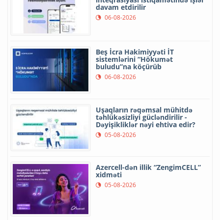
davam etdirilir
06-08-2026
Beş İcra Hakimiyyəti İT
sistemlərini “Hökumət
buludu”na köçürüb
06-08-2026
Uşaqların rəqəmsal mühitdə
təhlükəsizliyi gücləndirilir -
Dəyişikliklər nəyi ehtiva edir?
05-08-2026
Azercell-dən illik “ZengimCELL”
xidməti
05-08-2026