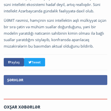
süni intellekt ekosistemi hədəf deyil, artıq reallıqdır. Süni
intellekt Azərbaycanda gündəlik fəaliyyətə daxil olub.
ÜƏMT rəsmisi, həmçinin süni intellektin əqli mülkiyyət üçün
bir sıra çətin və mühüm suallar doğurduğunu, yəni bir
modelin yaratdığı nəticənin sahibinin kimin olması ilə bağlı
suallar yaratdığını söyləyib, konfransda aparılacaq
müzakirələrin bu baxımdan aktual olduğunu bildirib.
Paylaş
Tweet
ŞƏRHLƏR
OXŞAR XƏBƏRLƏR