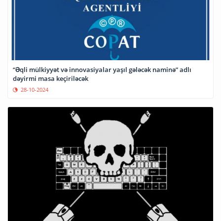
“Əqli mülkiyyət və innovasiyalar yaşıl gələcək naminə” adlı
dəyirmi masa keçiriləcək
28-10-2024