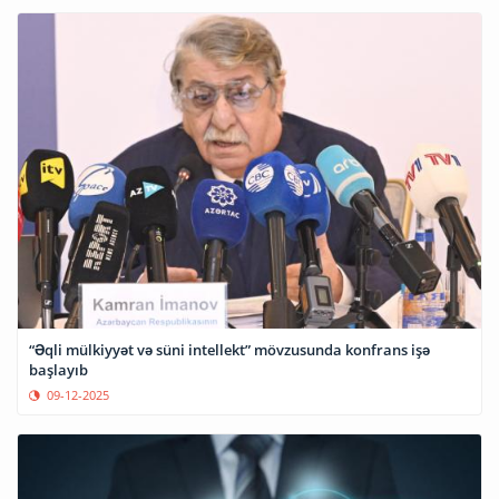
“Əqli mülkiyyət və süni intellekt” mövzusunda konfrans işə
başlayıb
09-12-2025