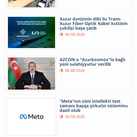
Xəzər dənizinin dibi ilə Trans-
Xəzər Fiber-Optik Kabel Xəttinin
çəkilişi başa çatıb
06-08-2026
AZCON-a "Azərkosmos"la bağlı
yeni səlahiyyətlər verilib
06-08-2026
“Meta”nın süni intellekti test
zamanı başqa şirkətin sisteminə
daxil olub
06-08-2026