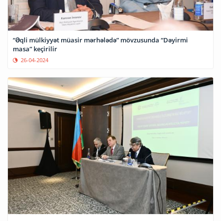
“Əqli mülkiyyət müasir mərhələdə” mövzusunda “Dəyirmi
masa” keçirilir
26-04-2024