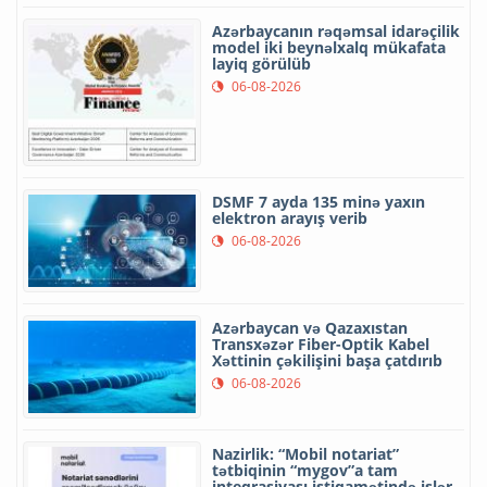
Azərbaycanın rəqəmsal idarəçilik
model iki beynəlxalq mükafata
layiq görülüb
06-08-2026
DSMF 7 ayda 135 minə yaxın
elektron arayış verib
06-08-2026
Azərbaycan və Qazaxıstan
Transxəzər Fiber-Optik Kabel
Xəttinin çəkilişini başa çatdırıb
06-08-2026
Nazirlik: “Mobil notariat”
tətbiqinin “mygov”a tam
inteqrasiyası istiqamətində işlər