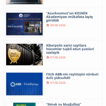
“Azərkosmos”un KOSMİK
Akademiyası mükafata layiq
görülüb
08-08-2026
Kiberpolis xarici saytlara
hücumlar təşkil edən şəxsləri
saxlayıb
07-08-2026
Fitch ABB-nin reytinqini növbəti
dəfə yüksəltdi!
07-08-2026
“Əmək və Məşğulluq”