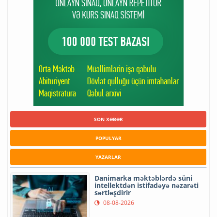
SON XƏBƏR
POPULYAR
YAZARLAR
Danimarka məktəblərdə süni
intellektdən istifadəyə nəzarəti
sərtləşdirir
08-08-2026