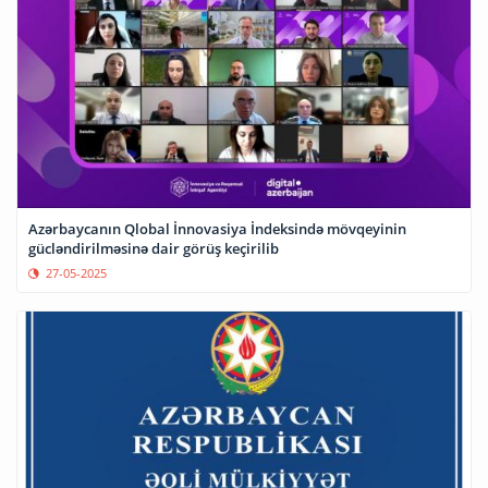
Azərbaycanın Qlobal İnnovasiya İndeksində mövqeyinin
gücləndirilməsinə dair görüş keçirilib
27-05-2025