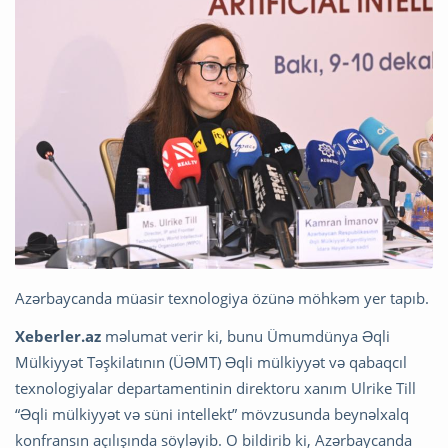
Azərbaycanda müasir texnologiya özünə möhkəm yer tapıb.
Xeberler.az
məlumat verir ki, bunu Ümumdünya Əqli
Mülkiyyət Təşkilatının (ÜƏMT) Əqli mülkiyyət və qabaqcıl
texnologiyalar departamentinin direktoru xanım Ulrike Till
“Əqli mülkiyyət və süni intellekt” mövzusunda beynəlxalq
konfransın açılışında söyləyib. O bildirib ki, Azərbaycanda