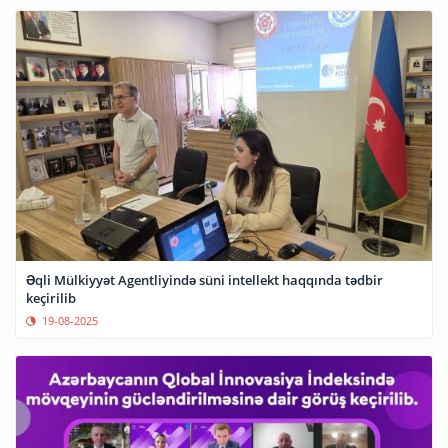
Əqli Mülkiyyət Agentliyində süni intellekt haqqında tədbir
keçirilib
19-08-2025