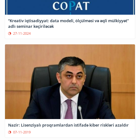
“Kreativ iqtisadiyyat: data modeli, ölçülməsi və əqli mülkiyyət”
adlı seminar keçiriləcək
27-11-2024
Nazir: Lisenziyalı proqramlardan istifadə kiber riskləri azaldır
07-11-2019