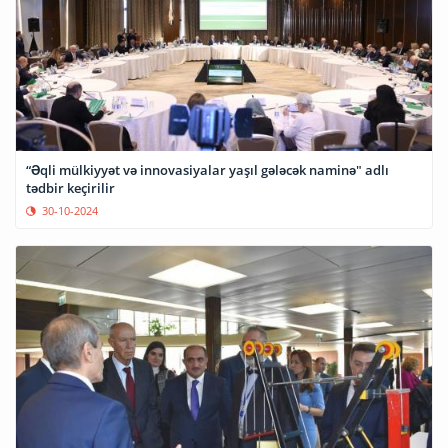
“Əqli mülkiyyət və innovasiyalar yaşıl gələcək naminə" adlı
tədbir keçirilir
30-10-2024