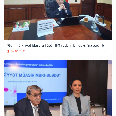
“Əqli mülkiyyət idarələri üçün İKT yetkinlik indeksi”nə baxılıb
16-04-2026