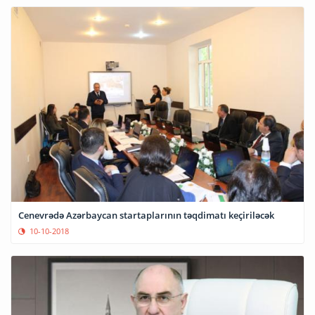
Cenevrədə Azərbaycan startaplarının təqdimatı keçiriləcək
10-10-2018