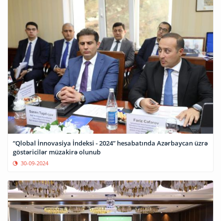
“Qlobal İnnovasiya İndeksi - 2024” hesabatında Azərbaycan üzrə
göstəricilər müzakirə olunub
30-09-2024