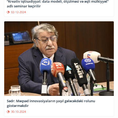
“Kreativ iqtisadiyyat: data modeli, ölçülməsi və əqli mülkiyyət”
adlı seminar keçirilir
02-12-2024
Sədr: Məqsəd innovasiyaların yaşıl gələcəkdəki rolunu
göstərməkdir
30-10-2024