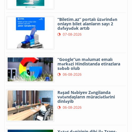
“Biletim.az” portalı üzərindən
onlayn bilet alanların sayı 2
dəfəyədək artıb
07-08-2026
“Google”un məlumat emalı
mərkəzi Hindistanda etirazlara
səbəb olub
06-08-2026
Rəşad Nəbiyev Zəngilanda
vətəndaşların müraciətlərini
dinləyib
06-08-2026
Xəzər dənizinin dibi ilə Trans-