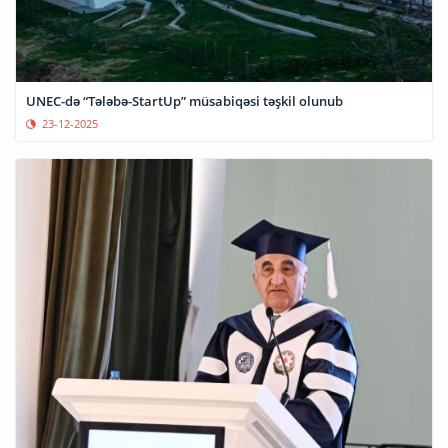
UNEC-də “Tələbə-StartUp” müsabiqəsi təşkil olunub
23-12-2025