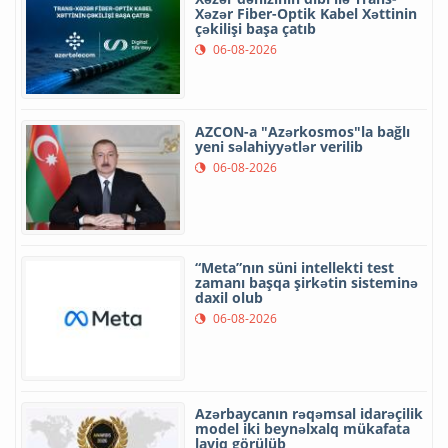
Xəzər Fiber-Optik Kabel Xəttinin
çəkilişi başa çatıb
06-08-2026
AZCON-a "Azərkosmos"la bağlı
yeni səlahiyyətlər verilib
06-08-2026
“Meta”nın süni intellekti test
zamanı başqa şirkətin sisteminə
daxil olub
06-08-2026
Azərbaycanın rəqəmsal idarəçilik
model iki beynəlxalq mükafata
layiq görülüb