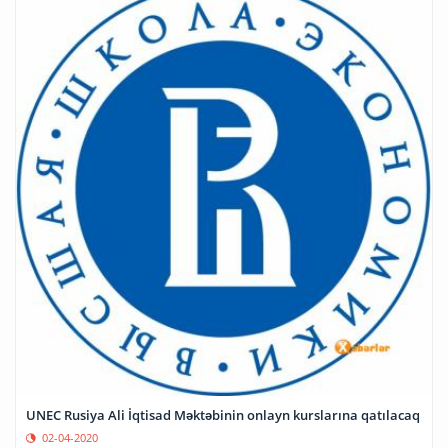
UNEC Rusiya Ali İqtisad Məktəbinin onlayn kurslarına qatılacaq
02-04-2020