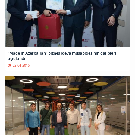
“Made in Azerbaijan” biznes ideya müsabiqəsinin qalibləri
açıqlandı
22-04-2016