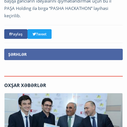
başqa gənclərin ideyalarını qiymətləndirmək üçün bu il
PAŞA Holding ilə birgə “PASHA HACKATHON” layihəsi
keçirilib.
Paylaş
Tweet
ŞƏRHLƏR
OXŞAR XƏBƏRLƏR