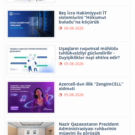
Beş İcra Hakimiyyəti İT
sistemlərini “Hökumət
buludu”na köçürüb
06-08-2026
Uşaqların rəqəmsal mühitdə
təhlükəsizliyi gücləndirilir -
Dəyişikliklər nəyi ehtiva edir?
05-08-2026
Azercell-dən illik “ZengimCELL”
xidməti
05-08-2026
Nazir Qazaxıstanın Prezident
Administrasiyası rəhbərinin
müavini ilə görüşüb