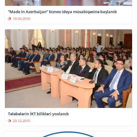
“Made in Azerbaijan” biznes ideya müsabiqəsinə başlanıb
10-03-2016
Tələbələrin İKT bilikləri yoxlanıb
23-12-2015