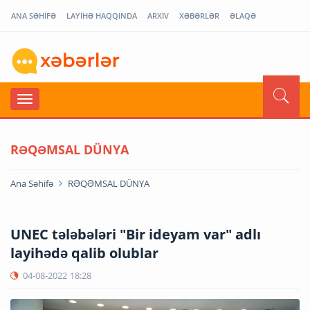
ANA SƏHİFƏ
LAYİHƏ HAQQINDA
ARXİV
XƏBƏRLƏR
ƏLAQƏ
RƏQƏMSAL DÜNYA
Ana Səhifə
RƏQƏMSAL DÜNYA
UNEC tələbələri "Bir ideyam var" adlı
layihədə qalib olublar
04-08-2022
18:28