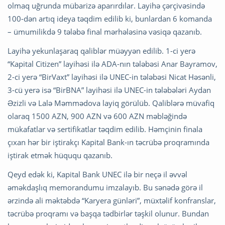
olmaq uğrunda mübarizə aparırdılar. Layihə çərçivəsində
100-dən artıq ideya təqdim edilib ki, bunlardan 6 komanda
– ümumilikdə 9 tələbə final mərhələsinə vəsiqə qazanıb.
Layihə yekunlaşaraq qaliblər müəyyən edilib. 1-ci yerə
“Kapital Citizen” layihəsi ilə ADA-nın tələbəsi Anar Bayramov,
2-ci yerə “BirVaxt” layihəsi ilə UNEC-in tələbəsi Nicat Həsənli,
3-cü yerə isə “BirBNA” layihəsi ilə UNEC-in tələbələri Aydan
Əzizli və Lalə Məmmədova layiq görülüb. Qaliblərə müvafiq
olaraq 1500 AZN, 900 AZN və 600 AZN məbləğində
mükafatlar və sertifikatlar təqdim edilib. Həmçinin finala
çıxan hər bir iştirakçı Kapital Bank-ın təcrübə proqramında
iştirak etmək hüququ qazanıb.
Qeyd edək ki, Kapital Bank UNEC ilə bir neçə il əvvəl
əməkdaşlıq memorandumu imzalayıb. Bu sənədə görə il
ərzində ali məktəbdə “Karyera günləri”, müxtəlif konfranslar,
təcrübə proqramı və başqa tədbirlər təşkil olunur. Bundan