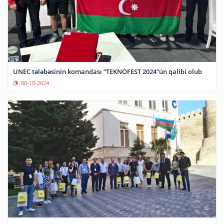
UNEC tələbəsinin komandası “TEKNOFEST 2024”ün qalibi olub
08-10-2024