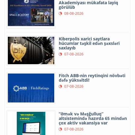
Akademiyası mükafata layiq
görülüb
08-08-2026
Kiberpolis xarici saytlara
hücumlar təşkil edən şəxsləri
saxlayıb
07-08-2026
Fitch ABB-nin reytinqini növbəti
dəfə yüksəltdi!
07-08-2026
“Əmək və Məşğulluq”
altsistemində hazırda 65 mindən
çox aktiv vakansiya var
07-08-2026