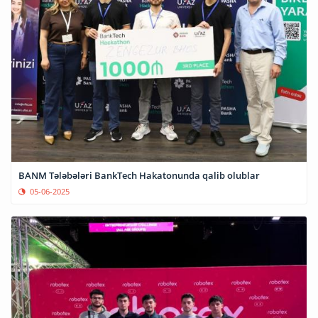
BANM Tələbələri BankTech Hakatonunda qalib olublar
05-06-2025