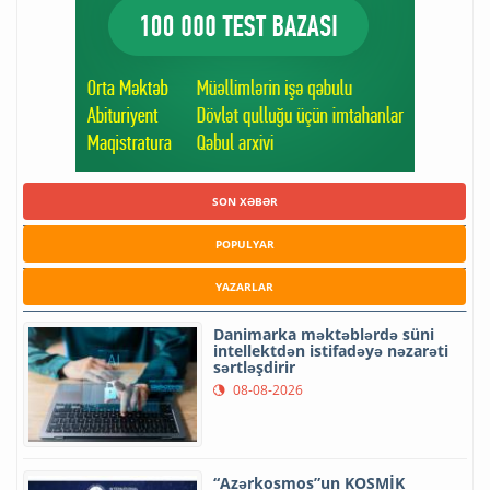
SON XƏBƏR
POPULYAR
YAZARLAR
Danimarka məktəblərdə süni
intellektdən istifadəyə nəzarəti
sərtləşdirir
08-08-2026
“Azərkosmos”un KOSMİK