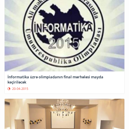
İnformatika üzrə olimpiadanın final mərhələsi mayda
keçiriləcək
20-04-2015