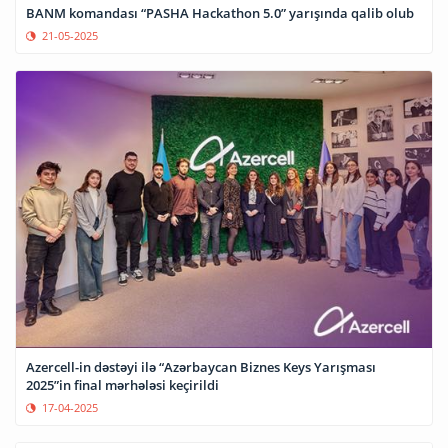
BANM komandası “PASHA Hackathon 5.0” yarışında qalib olub
21-05-2025
Azercell-in dəstəyi ilə “Azərbaycan Biznes Keys Yarışması
2025”in final mərhələsi keçirildi
17-04-2025