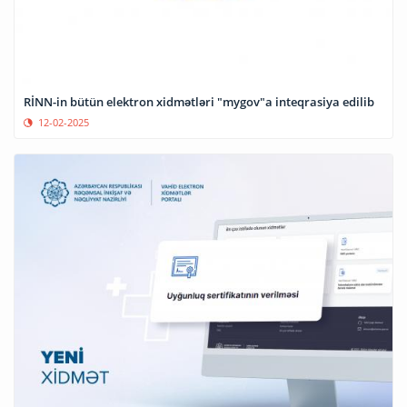
RİNN-in bütün elektron xidmətləri "mygov"a inteqrasiya edilib
12-02-2025