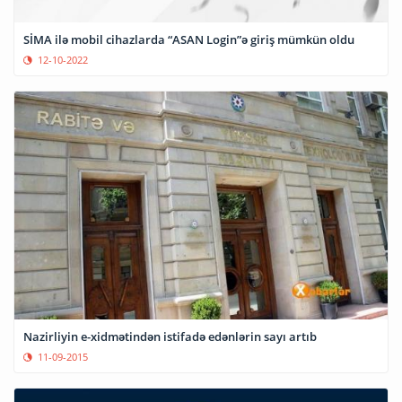
SİMA ilə mobil cihazlarda “ASAN Login”ə giriş mümkün oldu
12-10-2022
Nazirliyin e-xidmətindən istifadə edənlərin sayı artıb
11-09-2015