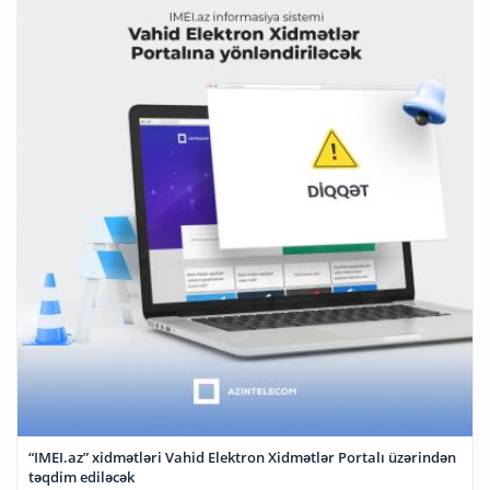
“IMEI.az” xidmətləri Vahid Elektron Xidmətlər Portalı üzərindən
təqdim ediləcək