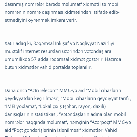
daşınmış nömrələr barədə məlumat” xidməti isə mobil
nömrənin nömrə daşınması xidmətindən istifadə edib-
etmədiyini öyrənmək imkanı verir.
Xatırladaq ki, Rəqəmsal İnkişaf və Nəqliyyat Nazirliyi
müxtəlif internet resursları üzərindən vətəndaşlara
ümumilikdə 57 adda rəqəmsal xidmət göstərir. Hazırda
bütün xidmətlər vahid portalda toplanılır.
Daha öncə “AzInTelecom” MMC-yə aid “Mobil cihazların
qeydiyyatdan keçirilməsi”, “Mobil cihazların qeydiyyat tarifi”,
“IMEI yoxlama”, “Lokal çıxış (şəhər, rayon, daxili)
danışıqlarının statistikası, “Vətəndaşların adına olan mobil
nömrələr haqqında məlumat”, həmçinin “Azərpoçt” MMC-yə
aid “Poçt göndərişlərinin izlənilməsi” xidmətləri Vahid