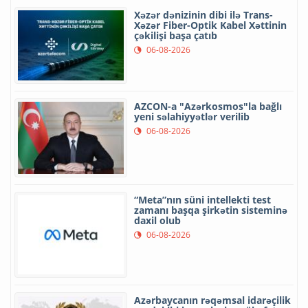
Xəzər dənizinin dibi ilə Trans-
Xəzər Fiber-Optik Kabel Xəttinin
çəkilişi başa çatıb
06-08-2026
AZCON-a "Azərkosmos"la bağlı
yeni səlahiyyətlər verilib
06-08-2026
“Meta”nın süni intellekti test
zamanı başqa şirkətin sisteminə
daxil olub
06-08-2026
Azərbaycanın rəqəmsal idarəçilik