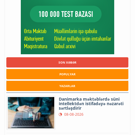
SON XƏBƏR
POPULYAR
YAZARLAR
Danimarka məktəblərdə süni
intellektdən istifadəyə nəzarəti
sərtləşdirir
08-08-2026