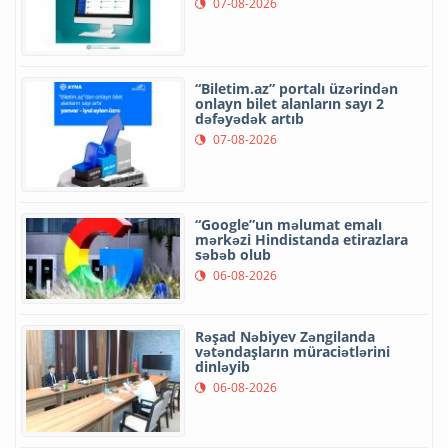
07-08-2026
“Biletim.az” portalı üzərindən
onlayn bilet alanların sayı 2
dəfəyədək artıb
07-08-2026
“Google”un məlumat emalı
mərkəzi Hindistanda etirazlara
səbəb olub
06-08-2026
Rəşad Nəbiyev Zəngilanda
vətəndaşların müraciətlərini
dinləyib
06-08-2026