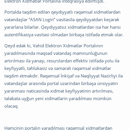
Elektron Xidmətlər Portalına inteqrasiya edilmişdi.
Portalda təqdim edilən qeydiyyatlı rəqəmsal xidmətlərdən
vətəndaşlar “ASAN Login” vasitəsilə qeydiyyatdan keçərək
yararlana bilərlər. Qeydiyyatsız xidmətlərdən isə hər hansı
autentifikasiya vasitəsi olmadan birbaşa istifadə etmək olar.
Qeyd edək ki, Vahid Elektron Xidmətlər Portalının
yaradılmasında məqsəd vətəndaş məmnunluğunun
artırılması ilə yanaşı, resurslardan effektiv istifadə yolu ilə
keyfiyyətli, təhlükəsiz və səmərəli rəqəmsal xidmətlər
təqdim etməkdir. Rəqəmsal İnkişaf və Nəqliyyat Nazirliyi ilə
vətəndaşlar arasında portal üzərindən birbaşa ünsiyyətin
yaranması nəticəsində xidmət keyfiyyətinin artırılması,
tələbata uyğun yeni xidmətlərin yaradılması mümkün
olacaq.
Həmçinin portalın yaradılması rəqəmsal xidmətlərdən