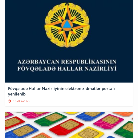
Fövqəladə Hallar Nazirliyinin elektron xidmətlər portalı
yenilənib
11-03-2025