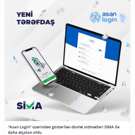
“Asan Login” üzərindən göstərilən dövlət xidmətləri SİMA ilə
daha əlçatan oldu