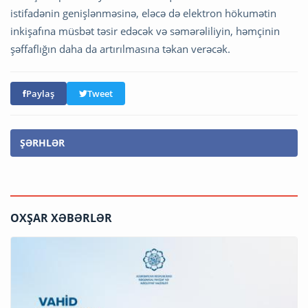
istifadənin genişlənməsinə, eləcə də elektron hökumətin
inkişafına müsbət təsir edəcək və səmərəliliyin, həmçinin
şəffaflığın daha da artırılmasına təkan verəcək.
Paylaş
Tweet
ŞƏRHLƏR
OXŞAR XƏBƏRLƏR