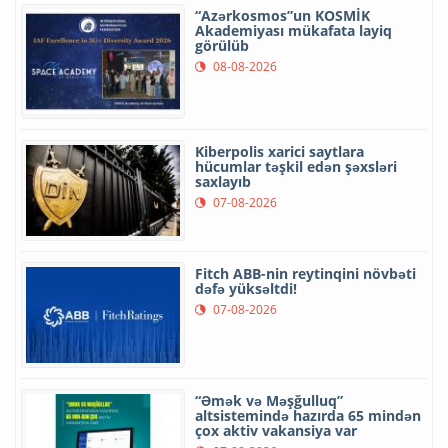
“Azərkosmos”un KOSMİK
Akademiyası mükafata layiq
görülüb
08-08-2026
Kiberpolis xarici saytlara
hücumlar təşkil edən şəxsləri
saxlayıb
07-08-2026
Fitch ABB-nin reytinqini növbəti
dəfə yüksəltdi!
07-08-2026
“Əmək və Məşğulluq”
altsistemində hazırda 65 mindən
çox aktiv vakansiya var