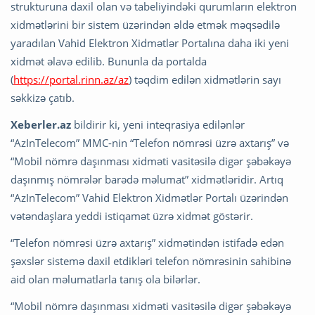
strukturuna daxil olan və tabeliyindəki qurumların elektron
xidmətlərini bir sistem üzərindən əldə etmək məqsədilə
yaradılan Vahid Elektron Xidmətlər Portalına daha iki yeni
xidmət əlavə edilib. Bununla da portalda
(
https://portal.rinn.az/az
) təqdim edilən xidmətlərin sayı
səkkizə çatıb.
Xeberler.az
bildirir ki, yeni inteqrasiya edilənlər
“AzInTelecom” MMC-nin “Telefon nömrəsi üzrə axtarış” və
“Mobil nömrə daşınması xidməti vasitəsilə digər şəbəkəyə
daşınmış nömrələr barədə məlumat” xidmətləridir. Artıq
“AzInTelecom” Vahid Elektron Xidmətlər Portalı üzərindən
vətəndaşlara yeddi istiqamət üzrə xidmət göstərir.
“Telefon nömrəsi üzrə axtarış” xidmətindən istifadə edən
şəxslər sistemə daxil etdikləri telefon nömrəsinin sahibinə
aid olan məlumatlarla tanış ola bilərlər.
“Mobil nömrə daşınması xidməti vasitəsilə digər şəbəkəyə