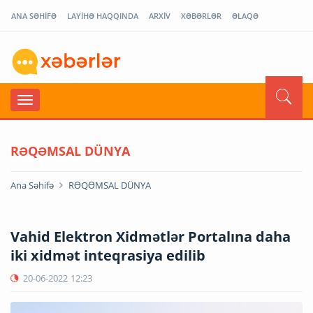
ANA SƏHİFƏ
LAYİHƏ HAQQINDA
ARXİV
XƏBƏRLƏR
ƏLAQƏ
RƏQƏMSAL DÜNYA
Ana Səhifə
RƏQƏMSAL DÜNYA
Vahid Elektron Xidmətlər Portalına daha
iki xidmət inteqrasiya edilib
20-06-2022
12:23