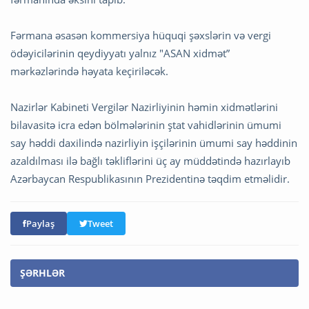
Fərmana əsasən kommersiya hüquqi şəxslərin və vergi
ödəyicilərinin qeydiyyatı yalnız "ASAN xidmət”
mərkəzlərində həyata keçiriləcək.
Nazirlər Kabineti Vergilər Nazirliyinin həmin xidmətlərini
bilavasitə icra edən bölmələrinin ştat vahidlərinin ümumi
say həddi daxilində nazirliyin işçilərinin ümumi say həddinin
azaldılması ilə bağlı təkliflərini üç ay müddətində hazırlayıb
Azərbaycan Respublikasının Prezidentinə təqdim etməlidir.
Paylaş
Tweet
ŞƏRHLƏR