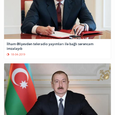
İlham Əliyevdən teleradio yayımları ilə bağlı sərəncam
imzalayıb
18-04-2019