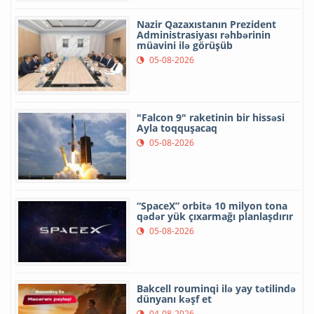
Nazir Qazaxıstanın Prezident
Administrasiyası rəhbərinin
müavini ilə görüşüb
05-08-2026
"Falcon 9" raketinin bir hissəsi
Ayla toqquşacaq
05-08-2026
“SpaceX” orbitə 10 milyon tona
qədər yük çıxarmağı planlaşdırır
05-08-2026
Bakcell rouminqi ilə yay tətilində
dünyanı kəşf et
04-08-2026