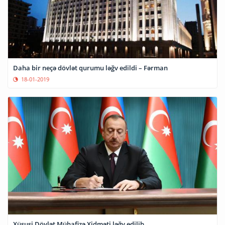
Daha bir neçə dövlət qurumu ləğv edildi – Fərman
18-01-2019
Xüsusi Dövlət Mühafizə Xidməti ləğv edilib