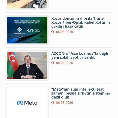
Xəzər dənizinin dibi ilə Trans-
Xəzər Fiber-Optik Kabel Xəttinin
çəkilişi başa çatıb
06-08-2026
AZCON-a "Azərkosmos"la bağlı
yeni səlahiyyətlər verilib
06-08-2026
“Meta”nın süni intellekti test
zamanı başqa şirkətin sisteminə
daxil olub
06-08-2026