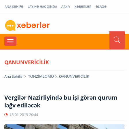
ANA SƏHİFƏ
LAYİHƏ HAQQINDA
ARXİV
XƏBƏRLƏR
ƏLAQƏ
QANUNVERİCİLİK
Ana Səhifə
TƏNZİMLƏMƏ
QANUNVERİCİLİK
Vergilər Nazirliyində bu işi görən qurum
ləğv ediləcək
18-01-2019
20:44