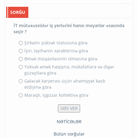
SORĞU
İT mütəxəssislər iş yerlərini hansı meyarlar əsasında
seçir ?
Şirkətin yüksək statusuna görə
İşin, layihənin xarakterinə görə
Əmək müqaviləsinin olmasına görə
Yüksək əmək haqqına, mükafatlara və digər
güzəştlərə görə
Gələcək karyerası üçün əhəmiyyət kəsb
etdiyinə görə
Maraqlı, işgüzar kollektivə görə
NƏTİCƏLƏR
Bütün sorğular