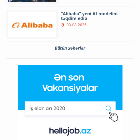
“Alibaba” yeni AI modelini
təqdim edib
03-08-2026
Bütün xəbərlər