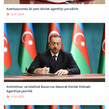
Azərbaycanda iki yeni dövlət agentliyi yaradılıb
12-01-2018
Antiinhisar və İstehlak Bazarına Nəzarət Dövlət Xidməti
Agentliyə çevrilib
12-02-2025