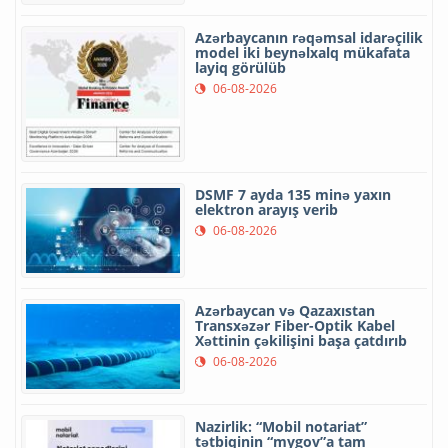
Azərbaycanın rəqəmsal idarəçilik
model iki beynəlxalq mükafata
layiq görülüb
06-08-2026
DSMF 7 ayda 135 minə yaxın
elektron arayış verib
06-08-2026
Azərbaycan və Qazaxıstan
Transxəzər Fiber-Optik Kabel
Xəttinin çəkilişini başa çatdırıb
06-08-2026
Nazirlik: “Mobil notariat”
tətbiqinin “mygov”a tam