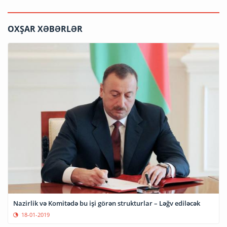
OXŞAR XƏBƏRLƏR
Nazirlik və Komitədə bu işi görən strukturlar – Ləğv ediləcək
18-01-2019