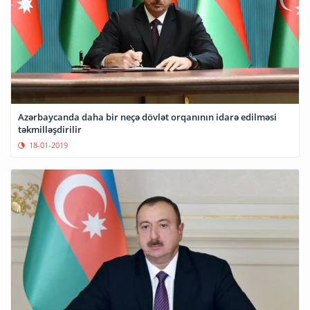
Azərbaycanda daha bir neçə dövlət orqanının idarə edilməsi
təkmilləşdirilir
18-01-2019