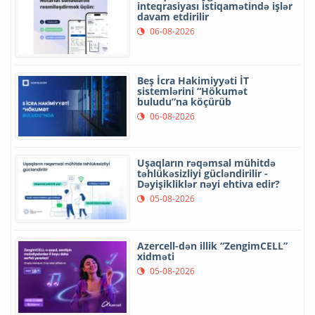
inteqrasiyası istiqamətində işlər
davam etdirilir
06-08-2026
Beş İcra Hakimiyyəti İT
sistemlərini “Hökumət
buludu”na köçürüb
06-08-2026
Uşaqların rəqəmsal mühitdə
təhlükəsizliyi gücləndirilir -
Dəyişikliklər nəyi ehtiva edir?
05-08-2026
Azercell-dən illik “ZengimCELL”
xidməti
05-08-2026