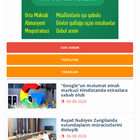
SON XƏBƏR
POPULYAR
YAZARLAR
“Google”un məlumat emalı
mərkəzi Hindistanda etirazlara
səbəb olub
06-08-2026
Rəşad Nəbiyev Zəngilanda
vətəndaşların müraciətlərini
dinləyib
06-08-2026