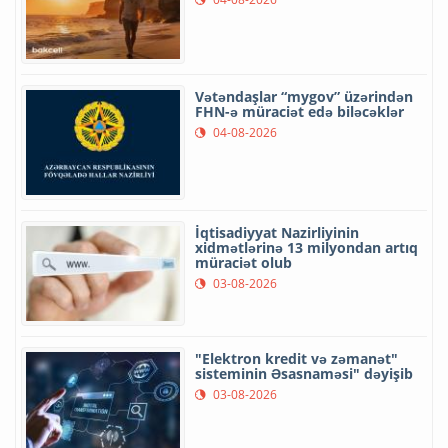
Vətəndaşlar “mygov” üzərindən
FHN-ə müraciət edə biləcəklər
04-08-2026
İqtisadiyyat Nazirliyinin
xidmətlərinə 13 milyondan artıq
müraciət olub
03-08-2026
"Elektron kredit və zəmanət"
sisteminin Əsasnaməsi" dəyişib
03-08-2026