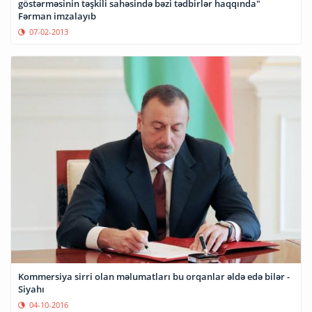
göstərməsinin təşkili sahəsində bəzi tədbirlər haqqında"
Fərman imzalayıb
07-02-2013
Kommersiya sirri olan məlumatları bu orqanlar əldə edə bilər -
Siyahı
04-10-2016