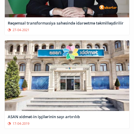
Rəqəmsal transformasiya sahəsində idarəetmə təkmilləşdirilir
27-04-2021
ASAN xidmət-in işçilərinin sayı artırılıb
17-04-2019