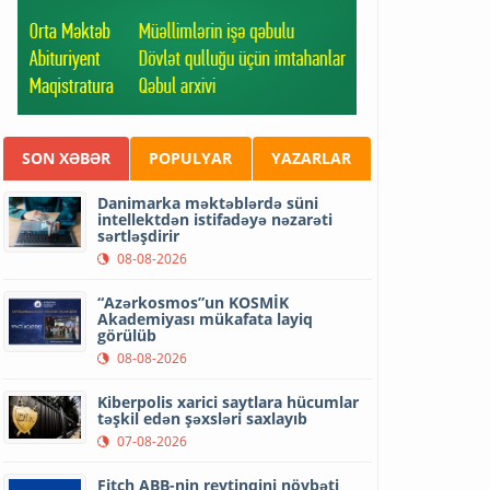
SON XƏBƏR
POPULYAR
YAZARLAR
Danimarka məktəblərdə süni
intellektdən istifadəyə nəzarəti
sərtləşdirir
08-08-2026
“Azərkosmos”un KOSMİK
Akademiyası mükafata layiq
görülüb
08-08-2026
Kiberpolis xarici saytlara hücumlar
təşkil edən şəxsləri saxlayıb
07-08-2026
Fitch ABB-nin reytinqini növbəti