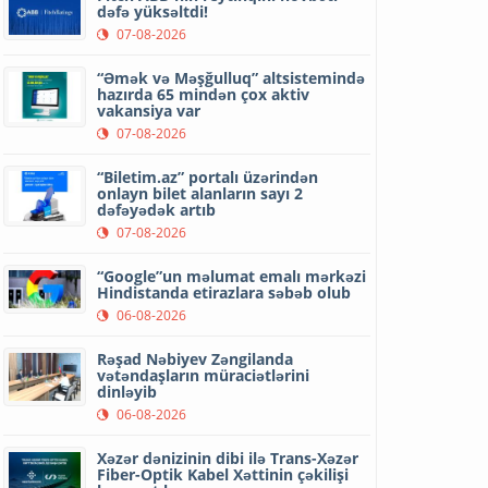
dəfə yüksəltdi!
07-08-2026
“Əmək və Məşğulluq” altsistemində
hazırda 65 mindən çox aktiv
vakansiya var
07-08-2026
“Biletim.az” portalı üzərindən
onlayn bilet alanların sayı 2
dəfəyədək artıb
07-08-2026
“Google”un məlumat emalı mərkəzi
Hindistanda etirazlara səbəb olub
06-08-2026
Rəşad Nəbiyev Zəngilanda
vətəndaşların müraciətlərini
dinləyib
06-08-2026
Xəzər dənizinin dibi ilə Trans-Xəzər
Fiber-Optik Kabel Xəttinin çəkilişi