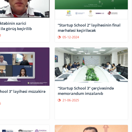
ktəbinin xarici
“Startup School 2” layihəsinin final
ilə görüş keçirilib
mərhələsi keçiriləcək
3
05-12-2024
“Startup School 3” çərçivəsində
hool 3” layihəsi müzakirə
memorandum imzalanıb
21-06-2025
5