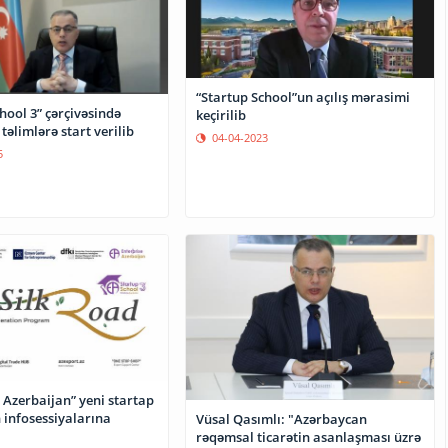
“Startup School”un açılış mərasimi
hool 3” çərçivəsində
keçirilib
təlimlərə start verilib
04-04-2023
5
 Azerbaijan” yeni startap
 infosessiyalarına
Vüsal Qasımlı: "Azərbaycan
rəqəmsal ticarətin asanlaşması üzrə