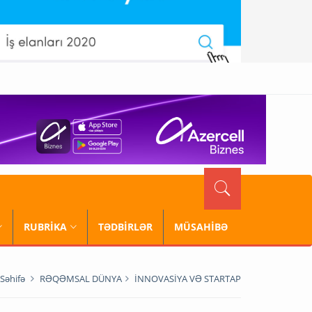
RUBRİKA
TƏDBİRLƏR
MÜSAHİBƏ
Səhifə
RƏQƏMSAL DÜNYA
İNNOVASİYA VƏ STARTAP