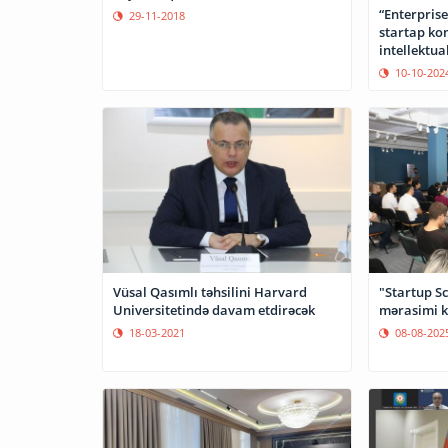
“Enterprise
29-11-2018
startap ko
intellektua
10-10-202
Vüsal Qasımlı təhsilini Harvard
"Startup Sc
Universitetində davam etdirəcək
mə
18-03-2021
08-08-202