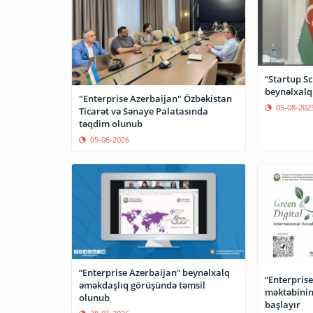
“Startup Sc
beynəlxalq 
"Enterprise Azerbaijan" Özbəkistan
05-08-202
Ticarət və Sənaye Palatasında
təqdim olunub
05-06-2026
“Enterprise Azerbaijan” beynəlxalq
“Enterprise
əməkdaşlıq görüşündə təmsil
məktəbinin
olunub
başlayır