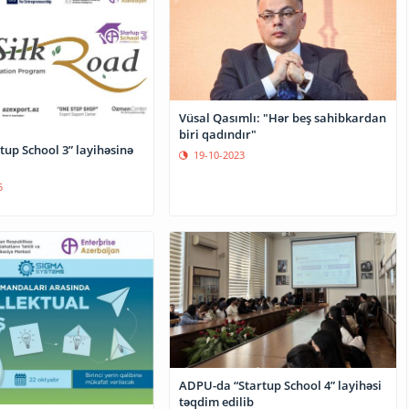
Vüsal Qasımlı: "Hər beş sahibkardan
biri qadındır"
tup School 3” layihəsinə
19-10-2023
5
ADPU-da “Startup School 4” layihəsi
təqdim edilib