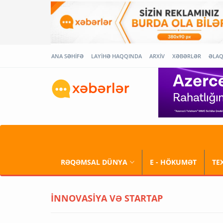
ANA SƏHİFƏ
LAYİHƏ HAQQINDA
ARXİV
XƏBƏRLƏR
ƏLA
RƏQƏMSAL DÜNYA
E - HÖKUMƏT
TE
İNNOVASİYA VƏ STARTAP