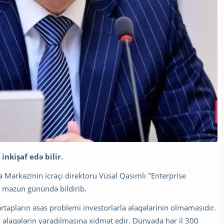
nkişaf edə bilir.
a Mərkəzinin icraçı direktoru Vüsal Qasımlı "Enterprise
n məzun günündə bildirib.
tapların əsas problemi investorlarla əlaqələrinin olmamasıdır.
u əlaqələrin yaradılmasına xidmət edir. Dünyada hər il 300