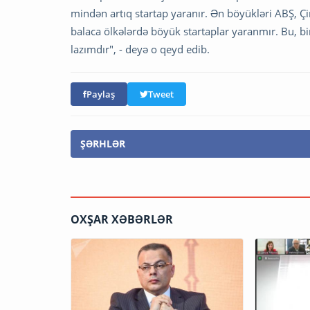
mindən artıq startap yaranır. Ən böyükləri ABŞ, Ç
balaca ölkələrdə böyük startaplar yaranmır. Bu, 
lazımdır", - deyə o qeyd edib.
Paylaş
Tweet
ŞƏRHLƏR
OXŞAR XƏBƏRLƏR