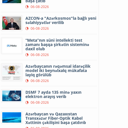
başa çatıb
06-08-2026
AZCON-a "Azərkosmos"la bağlı yeni
səlahiyyətlər verilib
06-08-2026
“Meta”nın süni intellekti test
zamanı başqa şirkətin sisteminə
daxil olub
06-08-2026
Azərbaycanın rəqəmsal idarəçilik
model iki beynəlxalq mükafata
layiq görülüb
06-08-2026
DSMF 7 ayda 135 minə yaxın
elektron arayış verib
06-08-2026
Azərbaycan və Qazaxıstan
Transxəzər Fiber-Optik Kabel
Xəttinin çəkilişini başa çatdırıb