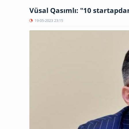
Vüsal Qasımlı: "10 startapdan 
19-05-2023
23:15