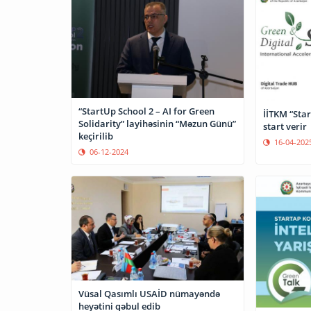
“StartUp School 2 – AI for Green
İİTKM “Star
Solidarity” layihəsinin “Məzun Günü”
start verir
keçirilib
16-04-202
06-12-2024
Vüsal Qasımlı USAİD nümayəndə
heyətini qəbul edib