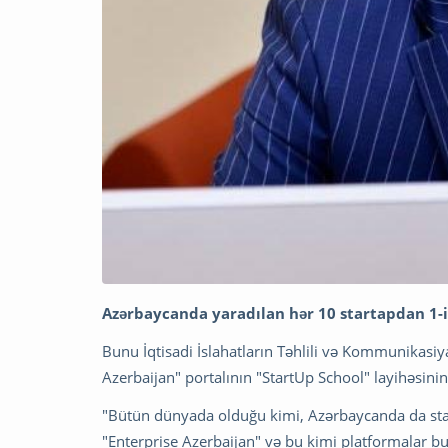
Azərbaycanda yaradılan hər 10 startapdan 1-i i
Bunu İqtisadi İslahatların Təhlili və Kommunikasiy
Azerbaijan" portalının "StartUp School" layihəsini
"Bütün dünyada olduğu kimi, Azərbaycanda da star
"Enterprise Azerbaijan" və bu kimi platformalar b