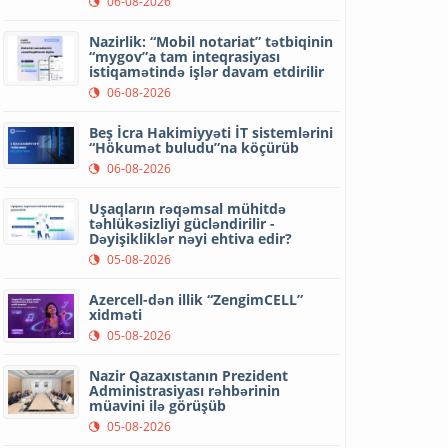
06-08-2026
Nazirlik: “Mobil notariat” tətbiqinin
“mygov”a tam inteqrasiyası
istiqamətində işlər davam etdirilir
06-08-2026
Beş İcra Hakimiyyəti İT sistemlərini
“Hökumət buludu”na köçürüb
06-08-2026
Uşaqların rəqəmsal mühitdə
təhlükəsizliyi gücləndirilir -
Dəyişikliklər nəyi ehtiva edir?
05-08-2026
Azercell-dən illik “ZengimCELL”
xidməti
05-08-2026
Nazir Qazaxıstanın Prezident
Administrasiyası rəhbərinin
müavini ilə görüşüb
05-08-2026