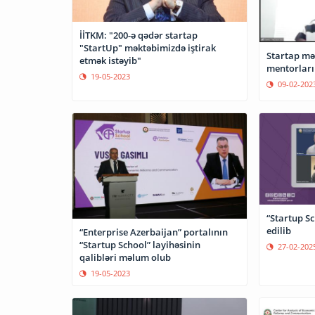
İİTKM: "200-ə qədər startap
"StartUp" məktəbimizdə iştirak
Startap mə
etmək istəyib"
mentorları 
19-05-2023
09-02-202
“Startup Sc
edilib
“Enterprise Azerbaijan” portalının
“Startup School” layihəsinin
27-02-202
qalibləri məlum olub
19-05-2023