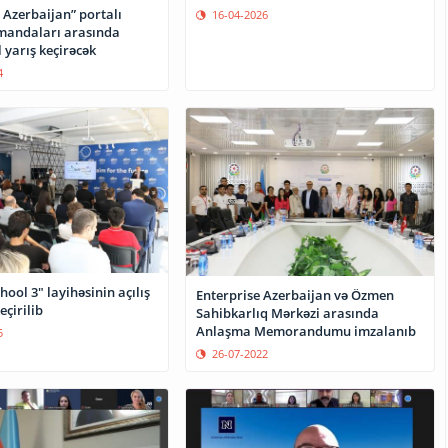
 Azerbaijan” portalı
16-04-2026
mandaları arasında
l yarış keçirəcək
4
hool 3" layihəsinin açılış
Enterprise Azerbaijan və Özmen
rasimi keçirilib
Sahibkarlıq Mərkəzi arasında
Anlaşma Memorandumu imzalanıb
5
26-07-2022