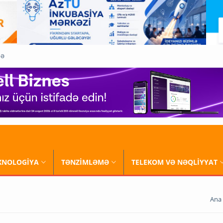
QƏ
XNOLOGİYA
TƏNZİMLƏMƏ
TELEKOM VƏ NƏQLİYYAT
Ana 