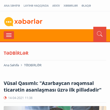
ANA SƏHİFƏ
LAYİHƏ HAQQINDA
ARXİV
XƏBƏRLƏR
ƏLAQƏ
TƏDBİRLƏR
Ana Səhifə
TƏDBİRLƏR
Vüsal Qasımlı: "Azərbaycan rəqəmsal
ticarətin asanlaşması üzrə ilk pillədədir"
14-04-2021
11:38