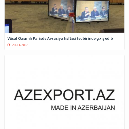
Vüsal Qasımlı Parisdə Avrasiya həftəsi tədbirində çıxış edib
20-11-2018