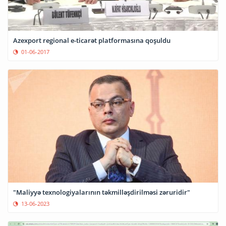
Azexport regional e-ticarət platformasına qoşuldu
01-06-2017
"Maliyyə texnologiyalarının təkmilləşdirilməsi zəruridir"
13-06-2023