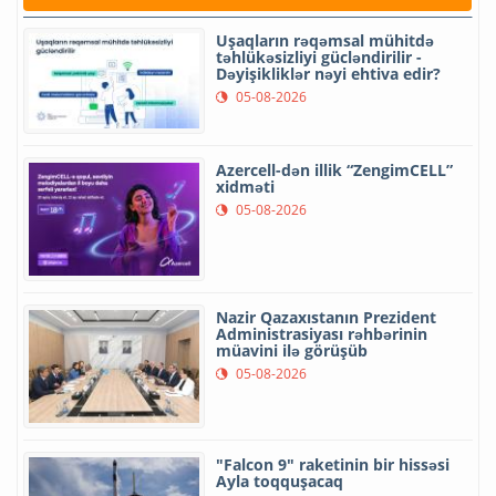
Uşaqların rəqəmsal mühitdə
təhlükəsizliyi gücləndirilir -
Dəyişikliklər nəyi ehtiva edir?
05-08-2026
Azercell-dən illik “ZengimCELL”
xidməti
05-08-2026
Nazir Qazaxıstanın Prezident
Administrasiyası rəhbərinin
müavini ilə görüşüb
05-08-2026
"Falcon 9" raketinin bir hissəsi
Ayla toqquşacaq