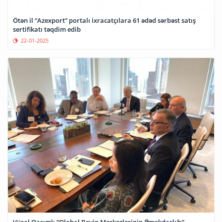
Ötən il “Azexport” portalı ixracatçılara 61 ədəd sərbəst satış
sertifikatı təqdim edib
22-01-2025
Vüsal Qasımlı “Qlobal Beyin Mərkəzlərinin Əməkdaşlığı”