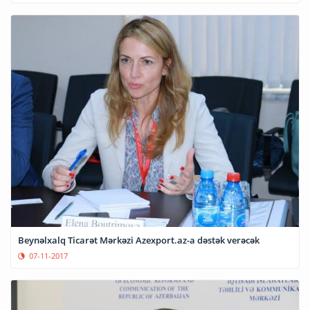
Beynəlxalq Ticarət Mərkəzi Azexport.az-a dəstək verəcək
07-11-2017