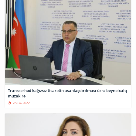
Transsərhəd kağızsız ticarətin asanlaşdırılması üzrə beynəlxalq
müzakirə
28-04-2022