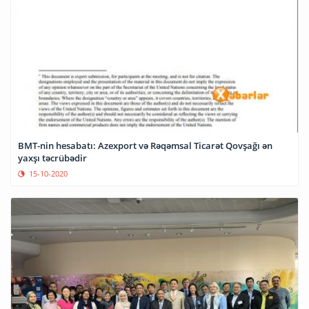
BMT-nin hesabatı: Azexport və Rəqəmsal Ticarət Qovşağı ən
yaxşı təcrübədir
15-10-2020