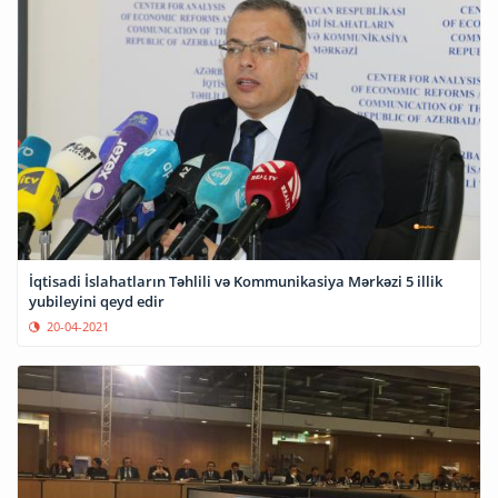
İqtisadi İslahatların Təhlili və Kommunikasiya Mərkəzi 5 illik
yubileyini qeyd edir
20-04-2021