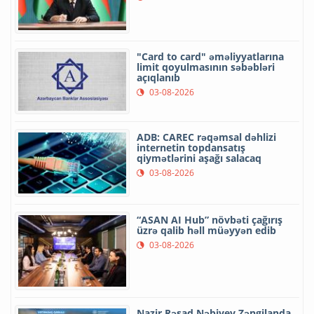
"Card to card" əməliyyatlarına
limit qoyulmasının səbəbləri
açıqlanıb
03-08-2026
ADB: CAREC rəqəmsal dəhlizi
internetin topdansatış
qiymətlərini aşağı salacaq
03-08-2026
“ASAN AI Hub” növbəti çağırış
üzrə qalib həll müəyyən edib
03-08-2026
Nazir Rəşad Nəbiyev Zəngilanda