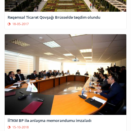
Rəqəmsal Ticarət Qovşağı Brüsseldə təqdim olundu
18-05-2017
İİTKM BP ilə anlaşma memorandumu imzaladı
15-10-2018