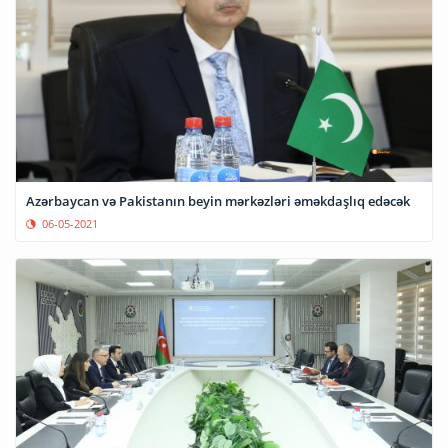
Azərbaycan və Pakistanın beyin mərkəzləri əməkdaşlıq edəcək
06-05-2021