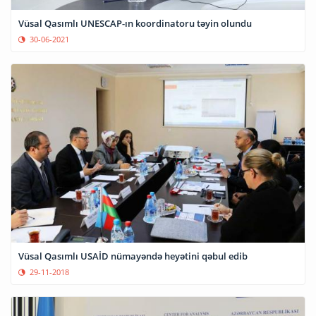
Vüsal Qasımlı UNESCAP-ın koordinatoru təyin olundu
30-06-2021
Vüsal Qasımlı USAİD nümayəndə heyətini qəbul edib
29-11-2018