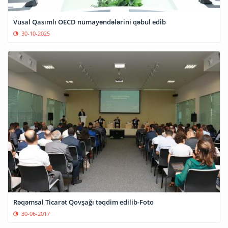
Vüsal Qasımlı OECD nümayəndələrini qəbul edib
30-10-2025
Rəqəmsal Ticarət Qovşağı təqdim edilib-Foto
30-06-2017