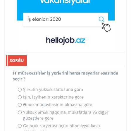
SORĞU
İT mütəxəssislər iş yerlərini hansı meyarlar əsasında
seçir ?
Şirkətin yüksək statusuna görə
İşin, layihənin xarakterinə görə
Əmək müqaviləsinin olmasına görə
Yüksək əmək haqqına, mükafatlara və digər
güzəştlərə görə
Gələcək karyerası üçün əhəmiyyət kəsb