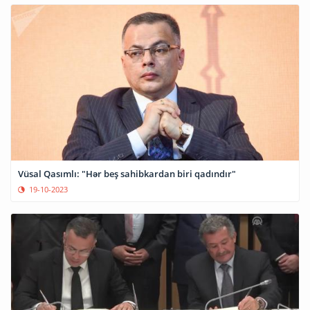
Vüsal Qasımlı: "Hər beş sahibkardan biri qadındır"
19-10-2023