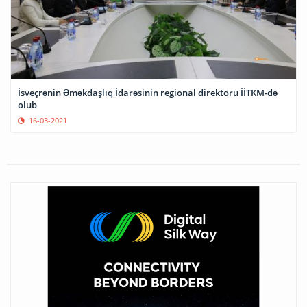
İsveçrənin Əməkdaşlıq İdarəsinin regional direktoru İİTKM-də
olub
16-03-2021