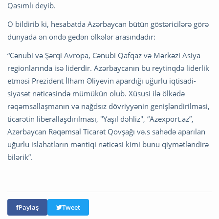
Qasımlı deyib.
O bildirib ki, hesabatda Azərbaycan bütün göstəricilərə görə
dünyada ən öndə gedən ölkələr arasındadır:
“Cənubi və Şərqi Avropa, Cənubi Qafqaz və Mərkəzi Asiya
regionlarında isə liderdir. Azərbaycanın bu reytinqdə liderlik
etməsi Prezident İlham Əliyevin apardığı uğurlu iqtisadi-
siyasət nəticəsində mümükün olub. Xüsusi ilə ölkədə
rəqəmsallaşmanın və nağdsız dövriyyənin genişləndirilməsi,
ticarətin liberallaşdırılması, "Yaşıl dəhliz", “Azexport.az”,
Azərbaycan Rəqəmsal Ticarət Qovşağı və.s sahədə aparılan
uğurlu islahatların məntiqi nəticəsi kimi bunu qiymətləndirə
bilərik”.
Paylaş
Tweet