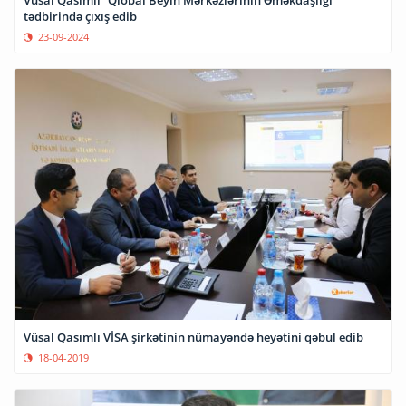
tədbirində çıxış edib
23-09-2024
Vüsal Qasımlı VİSA şirkətinin nümayəndə heyətini qəbul edib
18-04-2019