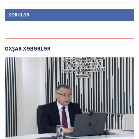
ŞƏRHLƏR
OXŞAR XƏBƏRLƏR