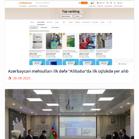
Azərbaycan məhsulları ilk dəfə “Alibaba”da ilk üçlükdə yer alıb
26-08-2025