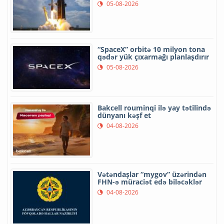
05-08-2026
“SpaceX” orbitə 10 milyon tona
qədər yük çıxarmağı planlaşdırır
05-08-2026
Bakcell rouminqi ilə yay tətilində
dünyanı kəşf et
04-08-2026
Vətəndaşlar “mygov” üzərindən
FHN-ə müraciət edə biləcəklər
04-08-2026