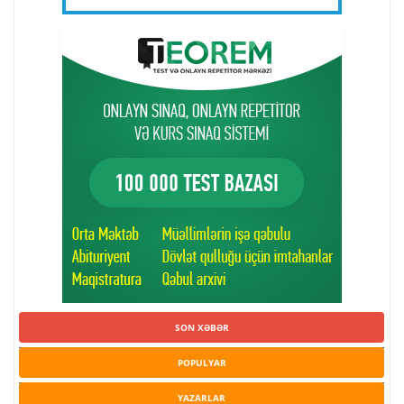
SON XƏBƏR
POPULYAR
YAZARLAR