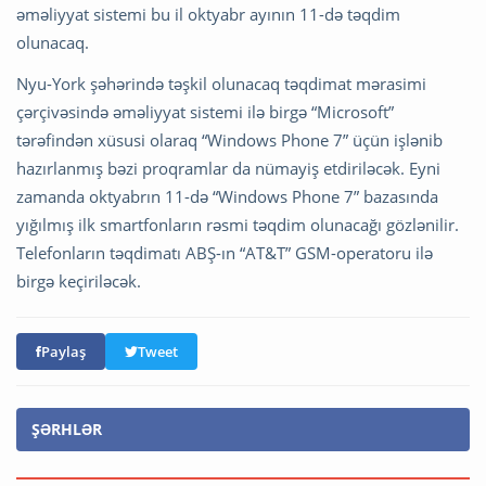
əməliyyat sistemi bu il oktyabr ayının 11-də təqdim
olunacaq.
Nyu-York şəhərində təşkil olunacaq təqdimat mərasimi
çərçivəsində əməliyyat sistemi ilə birgə “Microsoft”
tərəfindən xüsusi olaraq “Windows Phone 7” üçün işlənib
hazırlanmış bəzi proqramlar da nümayiş etdiriləcək. Eyni
zamanda oktyabrın 11-də “Windows Phone 7” bazasında
yığılmış ilk smartfonların rəsmi təqdim olunacağı gözlənilir.
Telefonların təqdimatı ABŞ-ın “AT&T” GSM-operatoru ilə
birgə keçiriləcək.
Paylaş
Tweet
ŞƏRHLƏR