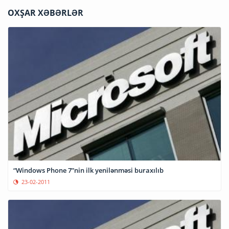
OXŞAR XƏBƏRLƏR
“Windows Phone 7”nin ilk yenilənməsi buraxılıb
23-02-2011