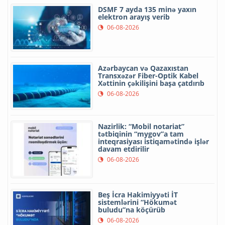
DSMF 7 ayda 135 minə yaxın
elektron arayış verib
06-08-2026
Azərbaycan və Qazaxıstan
Transxəzər Fiber-Optik Kabel
Xəttinin çəkilişini başa çatdırıb
06-08-2026
Nazirlik: “Mobil notariat”
tətbiqinin “mygov”a tam
inteqrasiyası istiqamətində işlər
davam etdirilir
06-08-2026
Beş İcra Hakimiyyəti İT
sistemlərini “Hökumət
buludu”na köçürüb
06-08-2026