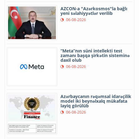
AZCON-a "Azərkosmos"la bağlı
yeni səlahiyyətlər verilib
06-08-2026
“Meta”nın süni intellekti test
zamanı başqa şirkətin sisteminə
daxil olub
06-08-2026
Azərbaycanın rəqəmsal idarəçilik
model iki beynəlxalq mükafata
layiq görülüb
06-08-2026