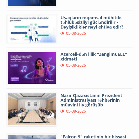
Uşaqların rəqəmsal mühitdə
təhlükəsizliyi gücləndirilir -
Dəyişikliklər nəyi ehtiva edir?
05-08-2026
Azercell-dən illik “ZengimCELL”
xidməti
05-08-2026
Nazir Qazaxıstanın Prezident
Administrasiyası rəhbərinin
müavini ilə görüşüb
05-08-2026
"Falcon 9" raketinin bir hissəsi