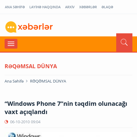
ANA SƏHİFƏ
LAYİHƏ HAQQINDA
ARXİV
XƏBƏRLƏR
ƏLAQƏ
RƏQƏMSAL DÜNYA
Ana Səhifə
RƏQƏMSAL DÜNYA
“Windows Phone 7”nin təqdim olunacağı
vaxt açıqlandı
06-10-2010
09:04