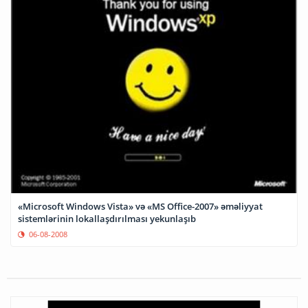
«Microsoft Windows Vista» və «MS Office-2007» əməliyyat
sistemlərinin lokallaşdırılması yekunlaşıb
06-08-2008