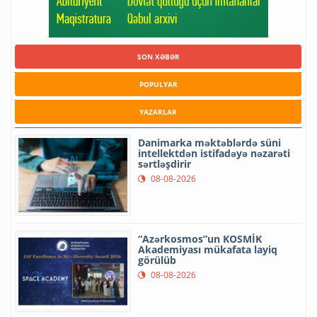
SON XƏBƏR
POPULYAR
YAZARLAR
Danimarka məktəblərdə süni
intellektdən istifadəyə nəzarəti
sərtləşdirir
08-08-2026
“Azərkosmos”un KOSMİK
Akademiyası mükafata layiq
görülüb
08-08-2026