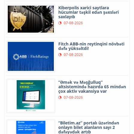
Kiberpolis xarici saytlara
hücumlar təşkil edən şəxsləri
saxlayıb
07-08-2026
Fitch ABB-nin reytinqini növbəti
dəfə yüksəltdi!
07-08-2026
“Əmək və Məşğulluq”
altsistemində hazırda 65 mindən
çox aktiv vakansiya var
07-08-2026
“Biletim.az” portalı üzərindən
onlayn bilet alanların sayı 2
dəfəyədək artıb