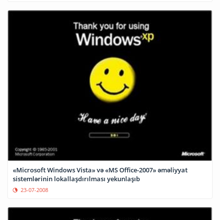
«Microsoft Windows Vista» və «MS Office-2007» əməliyyat
sistemlərinin lokallaşdırılması yekunlaşıb
23-07-2008