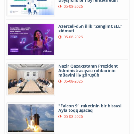
Dəyişikliklər nəyi ehtiva edir?
05-08-2026
Azercell-dən illik “ZengimCELL”
xidməti
05-08-2026
Nazir Qazaxıstanın Prezident
Administrasiyası rəhbərinin
müavini ilə görüşüb
05-08-2026
"Falcon 9" raketinin bir hissəsi
Ayla toqquşacaq
05-08-2026