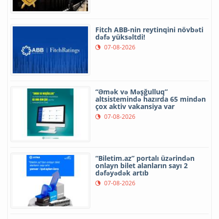
Fitch ABB-nin reytinqini növbəti
dəfə yüksəltdi!
07-08-2026
“Əmək və Məşğulluq”
altsistemində hazırda 65 mindən
çox aktiv vakansiya var
07-08-2026
“Biletim.az” portalı üzərindən
onlayn bilet alanların sayı 2
dəfəyədək artıb
07-08-2026