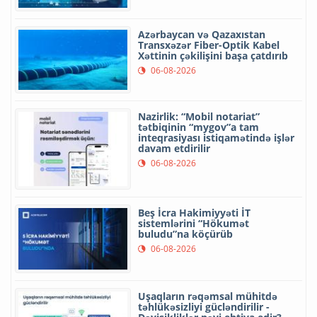
Azərbaycan və Qazaxıstan
Transxəzər Fiber-Optik Kabel
Xəttinin çəkilişini başa çatdırıb
06-08-2026
Nazirlik: “Mobil notariat”
tətbiqinin “mygov”a tam
inteqrasiyası istiqamətində işlər
davam etdirilir
06-08-2026
Beş İcra Hakimiyyəti İT
sistemlərini “Hökumət
buludu”na köçürüb
06-08-2026
Uşaqların rəqəmsal mühitdə
təhlükəsizliyi gücləndirilir -