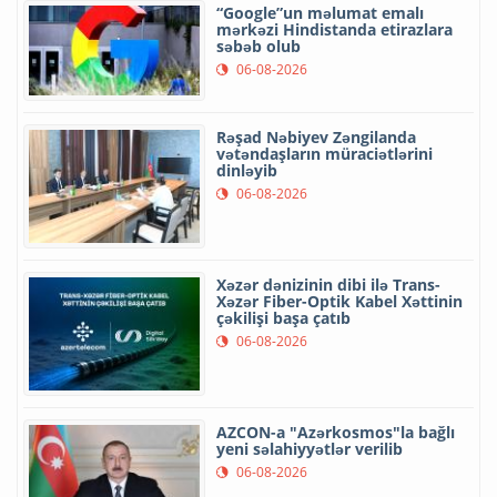
“Google”un məlumat emalı
mərkəzi Hindistanda etirazlara
səbəb olub
06-08-2026
Rəşad Nəbiyev Zəngilanda
vətəndaşların müraciətlərini
dinləyib
06-08-2026
Xəzər dənizinin dibi ilə Trans-
Xəzər Fiber-Optik Kabel Xəttinin
çəkilişi başa çatıb
06-08-2026
AZCON-a "Azərkosmos"la bağlı
yeni səlahiyyətlər verilib
06-08-2026