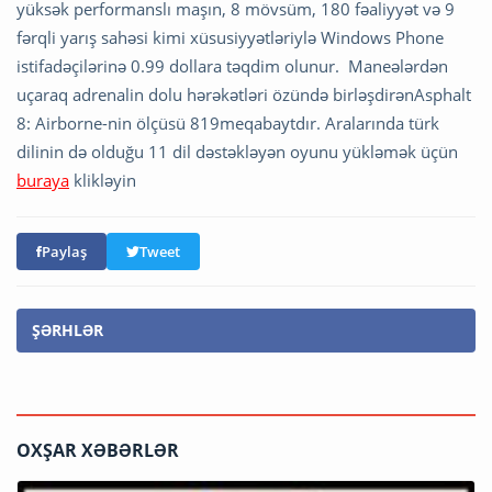
yüksək performanslı maşın, 8 mövsüm, 180 fəaliyyət və 9
fərqli yarış sahəsi kimi xüsusiyyətləriylə Windows Phone
istifadəçilərinə 0.99 dollara təqdim olunur. Maneələrdən
uçaraq adrenalin dolu hərəkətləri özündə birləşdirənAsphalt
8: Airborne-nin ölçüsü 819meqabaytdır. Aralarında türk
dilinin də olduğu 11 dil dəstəkləyən oyunu yükləmək üçün
buraya
klikləyin
Paylaş
Tweet
ŞƏRHLƏR
OXŞAR XƏBƏRLƏR