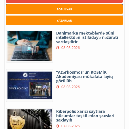
POPULYAR
YAZARLAR
Danimarka məktəblərdə süni
intellektdən istifadəyə nəzarəti
sərtləşdirir
08-08-2026
“Azərkosmos”un KOSMİK
Akademiyası mükafata layiq
görülüb
08-08-2026
Kiberpolis xarici saytlara
hücumlar təşkil edən şəxsləri
saxlayıb
07-08-2026