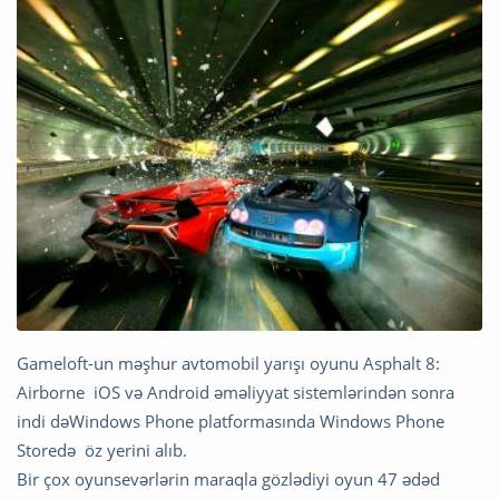
Gameloft-un məşhur avtomobil yarışı oyunu Asphalt 8:
Airborne iOS və Android əməliyyat sistemlərindən sonra
indi dəWindows Phone platformasında Windows Phone
Storedə öz yerini alıb.
Bir çox oyunsevərlərin maraqla gözlədiyi oyun 47 ədəd