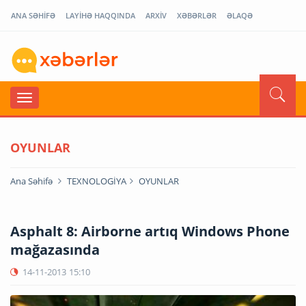
ANA SƏHİFƏ
LAYİHƏ HAQQINDA
ARXİV
XƏBƏRLƏR
ƏLAQƏ
OYUNLAR
Ana Səhifə
TEXNOLOGİYA
OYUNLAR
Asphalt 8: Airborne artıq Windows Phone
mağazasında
14-11-2013
15:10