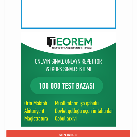
SON XƏBƏR