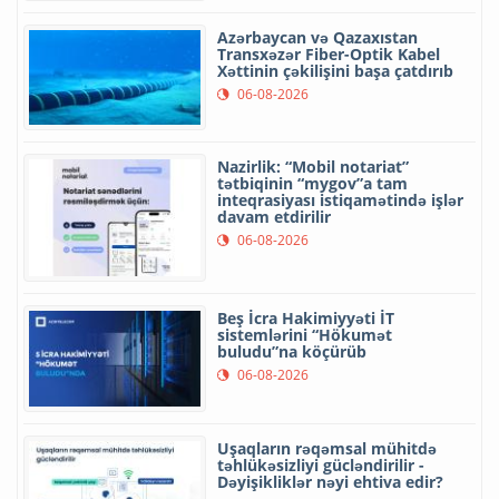
Azərbaycan və Qazaxıstan
Transxəzər Fiber-Optik Kabel
Xəttinin çəkilişini başa çatdırıb
06-08-2026
Nazirlik: “Mobil notariat”
tətbiqinin “mygov”a tam
inteqrasiyası istiqamətində işlər
davam etdirilir
06-08-2026
Beş İcra Hakimiyyəti İT
sistemlərini “Hökumət
buludu”na köçürüb
06-08-2026
Uşaqların rəqəmsal mühitdə
təhlükəsizliyi gücləndirilir -
Dəyişikliklər nəyi ehtiva edir?