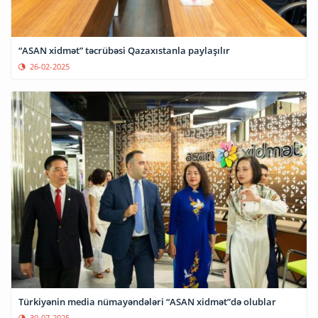
“ASAN xidmət” təcrübəsi Qazaxıstanla paylaşılır
26-02-2025
Türkiyənin media nümayəndələri “ASAN xidmət”də olublar
30-07-2025