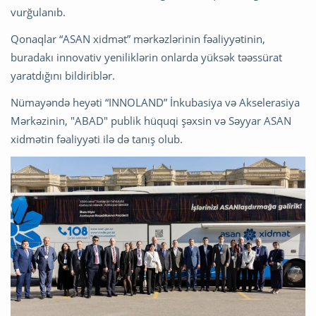
vurğulanıb.
Qonaqlar “ASAN xidmət” mərkəzlərinin fəaliyyətinin,
buradakı innovativ yeniliklərin onlarda yüksək təəssürat
yaratdığını bildiriblər.
Nümayəndə heyəti “INNOLAND” İnkubasiya və Akselerasiya
Mərkəzinin, "ABAD" publik hüquqi şəxsin və Səyyar ASAN
xidmətin fəaliyyəti ilə də tanış olub.