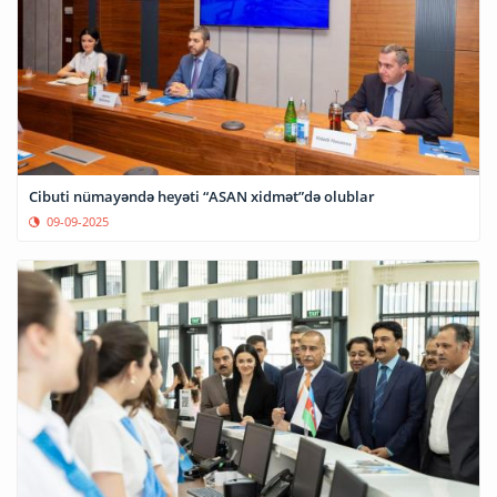
Cibuti nümayəndə heyəti “ASAN xidmət”də olublar
09-09-2025