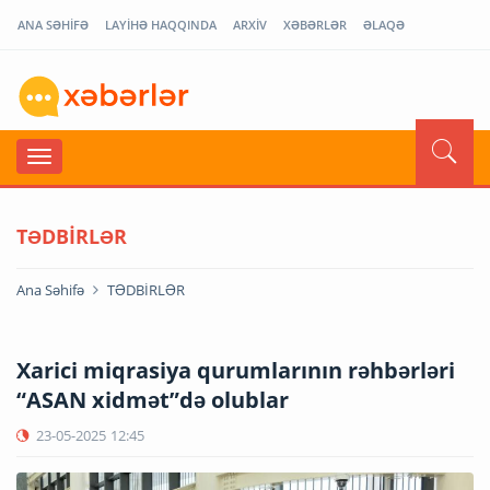
ANA SƏHİFƏ
LAYİHƏ HAQQINDA
ARXİV
XƏBƏRLƏR
ƏLAQƏ
TƏDBİRLƏR
Ana Səhifə
TƏDBİRLƏR
Xarici miqrasiya qurumlarının rəhbərləri
“ASAN xidmət”də olublar
23-05-2025
12:45