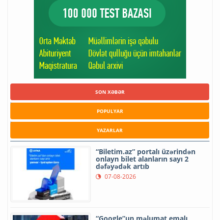
SON XƏBƏR
POPULYAR
YAZARLAR
“Biletim.az” portalı üzərindən
onlayn bilet alanların sayı 2
dəfəyədək artıb
07-08-2026
“Google”un məlumat emalı