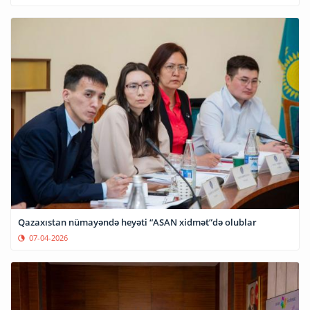
Qazaxıstan nümayəndə heyəti “ASAN xidmət”də olublar
07-04-2026