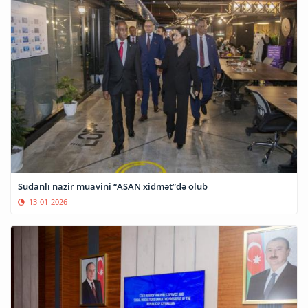
Sudanlı nazir müavini “ASAN xidmət”də olub
13-01-2026