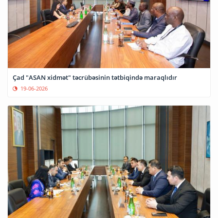
Çad "ASAN xidmət" təcrübəsinin tətbiqində maraqlıdır
19-06-2026