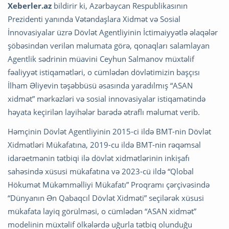
Xeberler.az
bildirir ki, Azərbaycan Respublikasının
Prezidenti yanında Vətəndaşlara Xidmət və Sosial
İnnovasiyalar üzrə Dövlət Agentliyinin İctimaiyyətlə əlaqələr
şöbəsindən verilən məlumata görə, qonaqları salamlayan
Agentlik sədrinin müavini Ceyhun Salmanov müxtəlif
fəaliyyət istiqamətləri, o cümlədən dövlətimizin başçısı
İlham Əliyevin təşəbbüsü əsasında yaradılmış “ASAN
xidmət” mərkəzləri və sosial innovasiyalar istiqamətində
həyata keçirilən layihələr barədə ətraflı məlumat verib.
Həmçinin Dövlət Agentliyinin 2015-ci ildə BMT-nin Dövlət
Xidmətləri Mükafatına, 2019-cu ildə BMT-nin rəqəmsal
idarəetmənin tətbiqi ilə dövlət xidmətlərinin inkişafı
sahəsində xüsusi mükafatına və 2023-cü ildə “Qlobal
Hökumət Mükəmməlliyi Mükafatı” Proqramı çərçivəsində
“Dünyanın Ən Qabaqcıl Dövlət Xidməti” seçilərək xüsusi
mükafata layiq görülməsi, o cümlədən “ASAN xidmət”
modelinin müxtəlif ölkələrdə uğurla tətbiq olunduğu