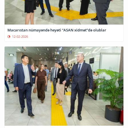
Macarıstan nümayəndə heyəti “ASAN xidmət”də olublar
12-02-2026