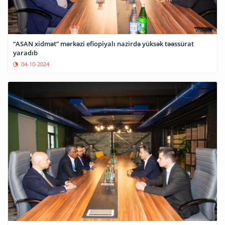
“ASAN xidmət” mərkəzi efiopiyalı nazirdə yüksək təəssürat
yaradıb
04-10-2024