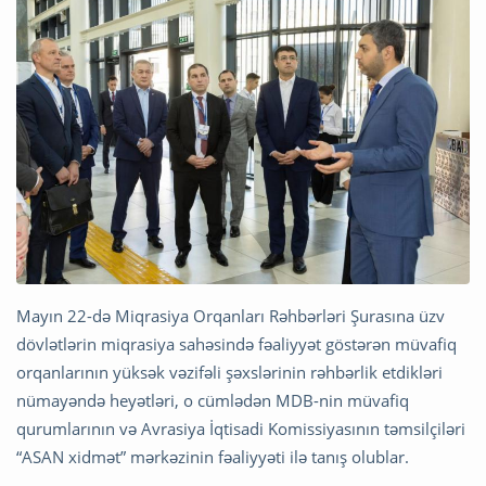
Mayın 22-də Miqrasiya Orqanları Rəhbərləri Şurasına üzv
dövlətlərin miqrasiya sahəsində fəaliyyət göstərən müvafiq
orqanlarının yüksək vəzifəli şəxslərinin rəhbərlik etdikləri
nümayəndə heyətləri, o cümlədən MDB-nin müvafiq
qurumlarının və Avrasiya İqtisadi Komissiyasının təmsilçiləri
“ASAN xidmət” mərkəzinin fəaliyyəti ilə tanış olublar.