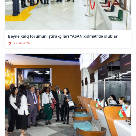
Beynəlxalq forumun iştirakçıları "ASAN xidmət"də olublar
30-04-2026