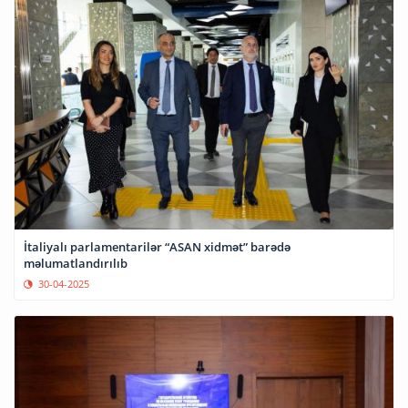
İtaliyalı parlamentarilər “ASAN xidmət” barədə
məlumatlandırılıb
30-04-2025