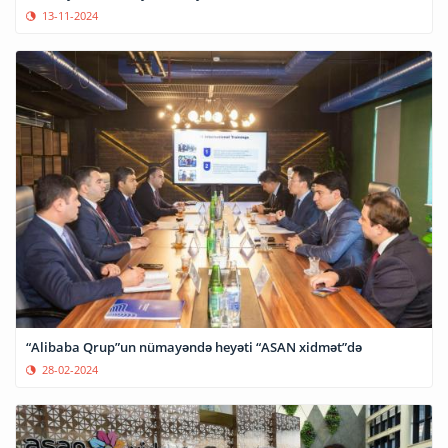
13-11-2024
“Alibaba Qrup”un nümayəndə heyəti “ASAN xidmət”də
28-02-2024