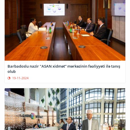
Barbadoslu nazir "ASAN xidmət” mərkəzinin fəaliyyəti ilə tanış
olub
19-11-2024