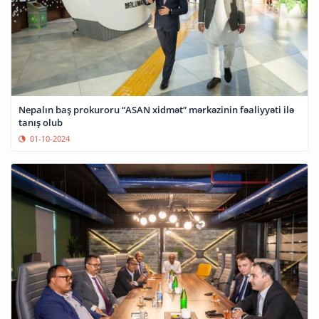
Nepalın baş prokuroru “ASAN xidmət” mərkəzinin fəaliyyəti ilə
tanış olub
01-10-2024