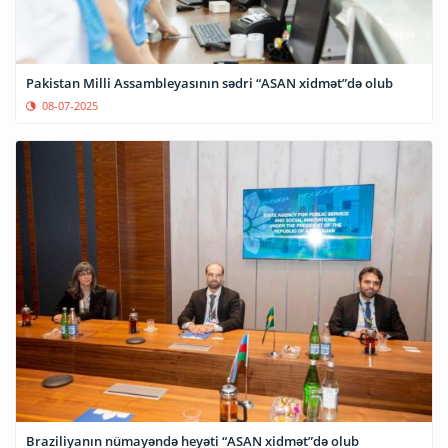
Pakistan Milli Assambleyasının sədri “ASAN xidmət”də olub
08-07-2025
Braziliyanın nümayəndə heyəti “ASAN xidmət”də olub