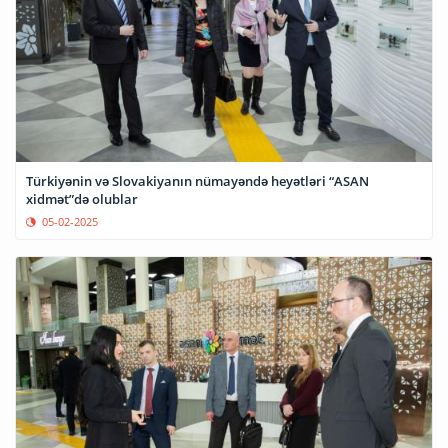
Türkiyənin və Slovakiyanın nümayəndə heyətləri “ASAN
xidmət”də olublar
05-02-2025