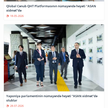
Qlobal Cənub QHT Platformasının nümayəndə heyəti "ASAN
xidmət”də
18-05-2026
Yaponiya parlamentinin nümayəndə heyəti “ASAN xidmət”də
olublar
28-07-2026