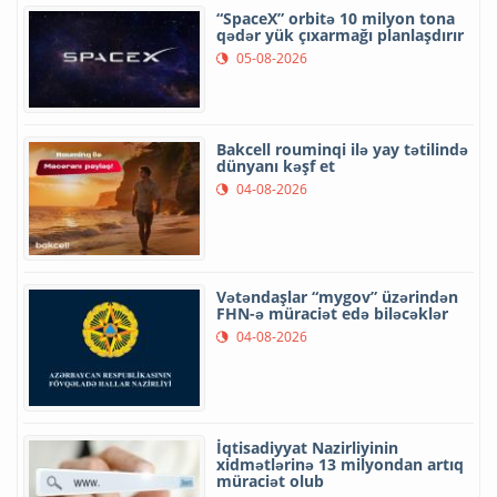
“SpaceX” orbitə 10 milyon tona
qədər yük çıxarmağı planlaşdırır
05-08-2026
Bakcell rouminqi ilə yay tətilində
dünyanı kəşf et
04-08-2026
Vətəndaşlar “mygov” üzərindən
FHN-ə müraciət edə biləcəklər
04-08-2026
İqtisadiyyat Nazirliyinin
xidmətlərinə 13 milyondan artıq
müraciət olub