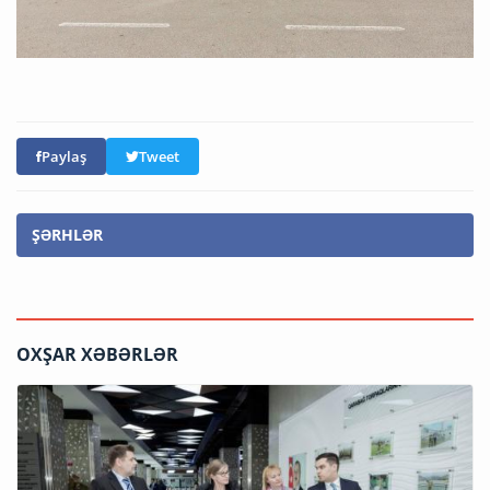
Paylaş
Tweet
ŞƏRHLƏR
OXŞAR XƏBƏRLƏR