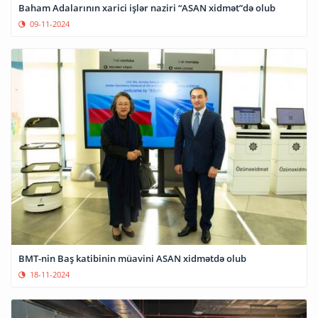
Baham Adalarının xarici işlər naziri “ASAN xidmət”də olub
09-11-2024
BMT-nin Baş katibinin müavini ASAN xidmətdə olub
18-11-2024