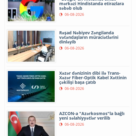
mərkəzi Hindistanda etirazlara
səbəb olub
06-08-2026
Rəşad Nəbiyev Zəngilanda
vətəndaşların müraciətlərini
dinləyib
06-08-2026
Xəzər dənizinin dibi ilə Trans-
Xəzər Fiber-Optik Kabel Xəttinin
çəkilişi başa çatıb
06-08-2026
AZCON-a "Azərkosmos"la bağlı
yeni səlahiyyətlər verilib
06-08-2026