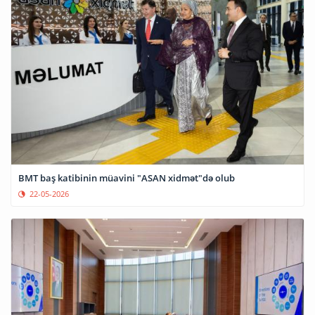
BMT baş katibinin müavini "ASAN xidmət"də olub
22-05-2026