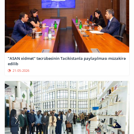
"ASAN xidmət" təcrübəsinin Tacikistanla paylaşılması müzakirə
edilib
21-05-2026