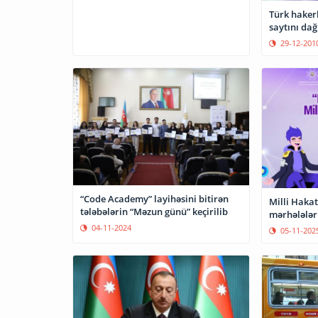
Türk haker
saytını dağ
29-12-201
“Code Academy” layihəsini bitirən
Milli Hakat
tələbələrin “Məzun günü” keçirilib
mərhələləri
04-11-2024
05-11-202