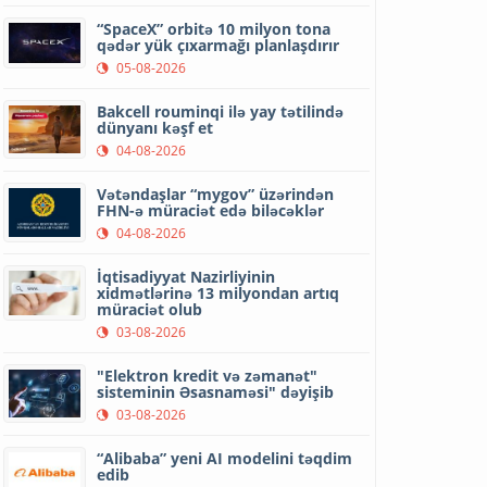
“SpaceX” orbitə 10 milyon tona
qədər yük çıxarmağı planlaşdırır
05-08-2026
Bakcell rouminqi ilə yay tətilində
dünyanı kəşf et
04-08-2026
Vətəndaşlar “mygov” üzərindən
FHN-ə müraciət edə biləcəklər
04-08-2026
İqtisadiyyat Nazirliyinin
xidmətlərinə 13 milyondan artıq
müraciət olub
03-08-2026
"Elektron kredit və zəmanət"
sisteminin Əsasnaməsi" dəyişib
03-08-2026
“Alibaba” yeni AI modelini təqdim
edib