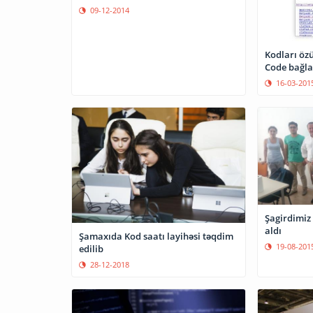
09-12-2014
Kodları öz
Code bağla
16-03-201
Şagirdimiz 
aldı
Şamaxıda Kod saatı layihəsi təqdim
19-08-201
edilib
28-12-2018