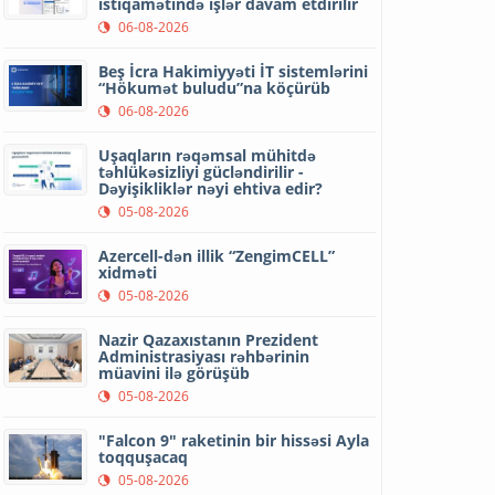
istiqamətində işlər davam etdirilir
06-08-2026
Beş İcra Hakimiyyəti İT sistemlərini
“Hökumət buludu”na köçürüb
06-08-2026
Uşaqların rəqəmsal mühitdə
təhlükəsizliyi gücləndirilir -
Dəyişikliklər nəyi ehtiva edir?
05-08-2026
Azercell-dən illik “ZengimCELL”
xidməti
05-08-2026
Nazir Qazaxıstanın Prezident
Administrasiyası rəhbərinin
müavini ilə görüşüb
05-08-2026
"Falcon 9" raketinin bir hissəsi Ayla
toqquşacaq
05-08-2026