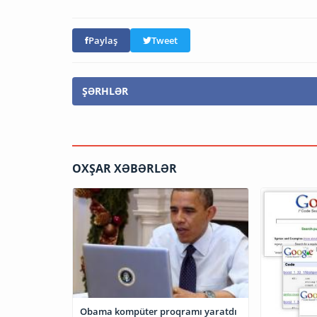
Paylaş
Tweet
ŞƏRHLƏR
OXŞAR XƏBƏRLƏR
Obama kompüter proqramı yaratdı