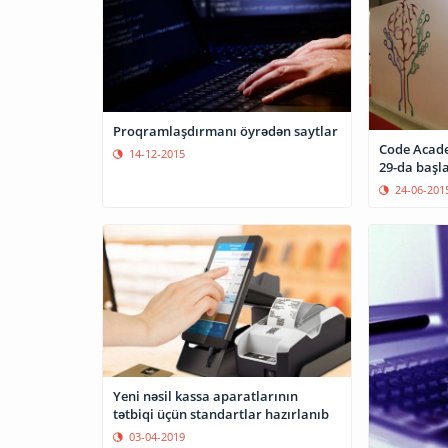
Proqramlaşdırmanı öyrədən saytlar
Code Acade
14-12-2015
29-da başl
24-06-201
Yeni nəsil kassa aparatlarının
tətbiqi üçün standartlar hazırlanıb
03-04-2019