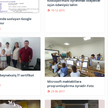
Kodlaşdırmanı öyrənmək istəyənlər
üçün ödənişsiz təlim
10-12-2015
ündə saxlayan Google
nır
5
beynəlxalq İT sertifikat
Microsoft məktəblilərə
5
proqramlaşdırma öyrədir-Foto
23-06-2017