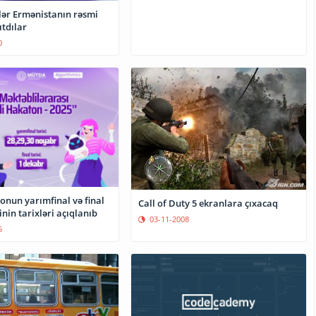
lər Ermənistanın rəsmi
ıtdılar
0
onun yarımfinal və final
Call of Duty 5 ekranlara çıxacaq
nin tarixləri açıqlanıb
03-11-2008
5