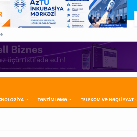
QƏ
XNOLOGİYA
TƏNZİMLƏMƏ
TELEKOM VƏ NƏQLİYYAT