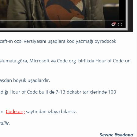
caft-ın özəl versiyasını uşaqlara kod yazmağı öyrədəcək
məlumata görə, Microsoft və Code.org birlikdə Hour of Code-un
yaşdan böyük uşaqlardır.
dığı Hour of Code bu il də 7-13 dekabr tarixlərində 100
ını
Code.org
saytından izləyə bilərsiz.
dilir.
Sevinc Əsədova