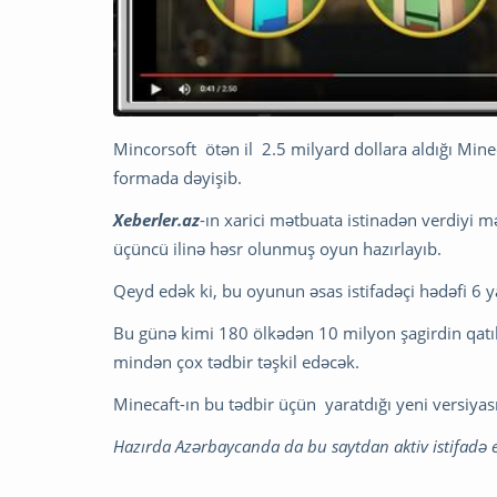
Mincorsoft ötən il 2.5 milyard dollara aldığı Mine
formada dəyişib.
Xeberler.az
-ın xarici mətbuata istinadən verdiyi 
üçüncü ilinə həsr olunmuş oyun hazırlayıb.
Qeyd edək ki, bu oyunun əsas istifadəçi hədəfi 6 
Bu günə kimi 180 ölkədən 10 milyon şagirdin qatıl
mindən çox tədbir təşkil edəcək.
Minecaft-ın bu tədbir üçün yaratdığı yeni versiyas
Hazırda Azərbaycanda da bu saytdan aktiv istifadə e