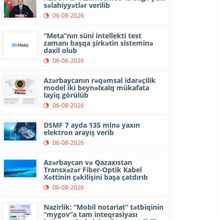
səlahiyyətlər verilib
06-08-2026
“Meta”nın süni intellekti test
zamanı başqa şirkətin sisteminə
daxil olub
06-08-2026
Azərbaycanın rəqəmsal idarəçilik
model iki beynəlxalq mükafata
layiq görülüb
06-08-2026
DSMF 7 ayda 135 minə yaxın
elektron arayış verib
06-08-2026
Azərbaycan və Qazaxıstan
Transxəzər Fiber-Optik Kabel
Xəttinin çəkilişini başa çatdırıb
06-08-2026
Nazirlik: “Mobil notariat” tətbiqinin
“mygov”a tam inteqrasiyası