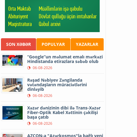
SON XƏBƏR
POPULYAR
YAZARLAR
“Google”un məlumat emalı mərkəzi
Hindistanda etirazlara səbəb olub
06-08-2026
Rəşad Nəbiyev Zəngilanda
vətəndaşların müraciətlərini
dinləyib
06-08-2026
Xəzər dənizinin dibi ilə Trans-Xəzər
Fiber-Optik Kabel Xəttinin çəkilişi
başa çatıb
06-08-2026
AZCON-a "Azərkosmos"la bağlı yeni