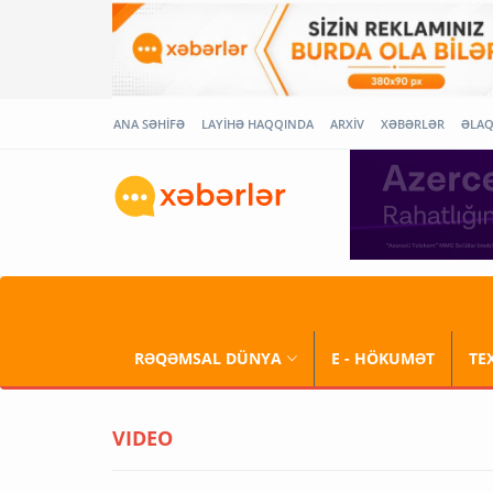
ANA SƏHİFƏ
LAYİHƏ HAQQINDA
ARXİV
XƏBƏRLƏR
ƏLA
RƏQƏMSAL DÜNYA
E - HÖKUMƏT
TE
VIDEO