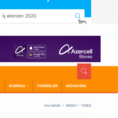
RUBRİKA
TƏDBİRLƏR
MÜSAHİBƏ
Ana Səhifə
MEDİA
VIDEO